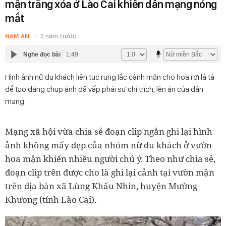
mận trắng xóa ở Lào Cai khiến dân mạng nóng
mắt
NAM AN
2 năm trước
Nghe đọc bài
1:49
Hình ảnh nữ du khách liên tục rung lắc cành mận cho hoa rơi lả tả
để tạo dáng chụp ảnh đã vấp phải sự chỉ trích, lên án của dân
mạng.
Mạng xã hội vừa chia sẻ đoạn clip ngắn ghi lại hình
ảnh không mấy đẹp của nhóm nữ du khách ở vườn
hoa mận khiến nhiều người chú ý. Theo như chia sẻ,
đoạn clip trên được cho là ghi lại cảnh tại vườn mận
trên địa bàn xã Lùng Khấu Nhin, huyện Mường
Khương (tỉnh Lào Cai).