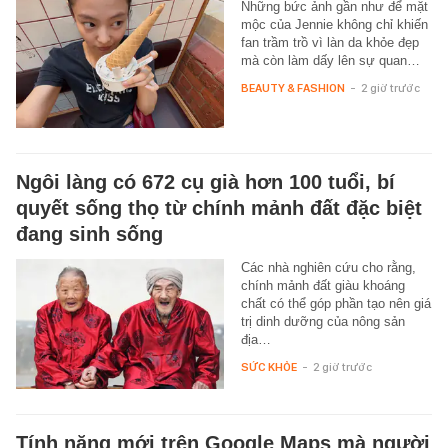
Những bức ảnh gần như để mặt
mộc của Jennie không chỉ khiến
fan trầm trồ vì làn da khỏe đẹp
mà còn làm dấy lên sự quan…
BEAUTY & FASHION
-
2 giờ trước
Ngôi làng có 672 cụ già hơn 100 tuổi, bí
quyết sống thọ từ chính mảnh đất đặc biệt
đang sinh sống
Các nhà nghiên cứu cho rằng,
chính mảnh đất giàu khoáng
chất có thể góp phần tạo nên giá
trị dinh dưỡng của nông sản
địa…
SỨC KHỎE
-
2 giờ trước
Tính năng mới trên Google Maps mà người