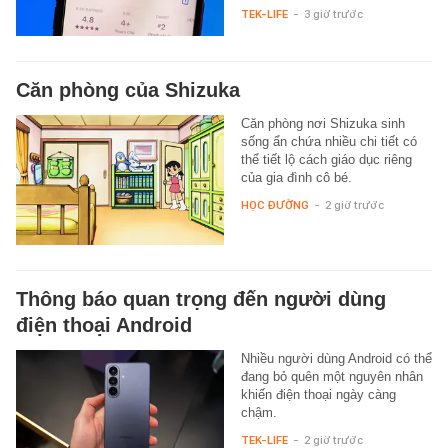
TEK-LIFE
-
3 giờ trước
Căn phòng của Shizuka
Căn phòng nơi Shizuka sinh
sống ẩn chứa nhiều chi tiết có
thể tiết lộ cách giáo dục riêng
của gia đình cô bé.
HỌC ĐƯỜNG
-
2 giờ trước
Thông báo quan trọng đến người dùng
điện thoại Android
Nhiều người dùng Android có thể
đang bỏ quên một nguyên nhân
khiến điện thoại ngày càng
chậm.
TEK-LIFE
-
2 giờ trước