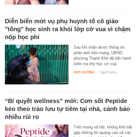
Diễn biến mới vụ phụ huynh tố cô giáo
"tống" học sinh ra khỏi lớp cờ vua vì chậm
nộp học phí
Sau khi nhận được thông tin
phản ánh trên mạng, UBND
phường Thanh Khê đã tiến hành
kiểm tra lớp học cờ vua.
HỌC ĐƯỜNG
-
1 giờ trước
“Bí quyết wellness” mới: Cơn sốt Peptide
kéo theo trào lưu tự tiêm tại nhà, cảnh báo
nhiều rủi ro
Trên mạng xã hội, không khó bắt
gặp những lời quảng cáo về các