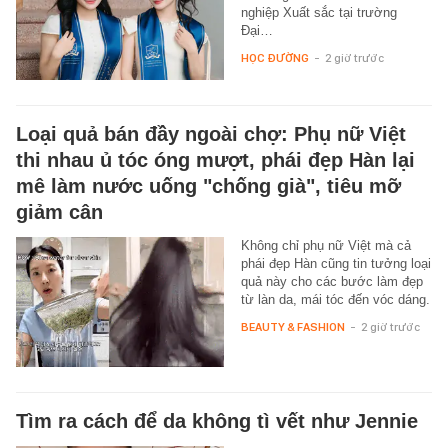
nghiệp Xuất sắc tại trường
Đại…
HỌC ĐƯỜNG
-
2 giờ trước
Loại quả bán đầy ngoài chợ: Phụ nữ Việt
thi nhau ủ tóc óng mượt, phái đẹp Hàn lại
mê làm nước uống "chống già", tiêu mỡ
giảm cân
Không chỉ phụ nữ Việt mà cả
phái đẹp Hàn cũng tin tưởng loại
quả này cho các bước làm đẹp
từ làn da, mái tóc đến vóc dáng.
BEAUTY & FASHION
-
2 giờ trước
Tìm ra cách để da không tì vết như Jennie