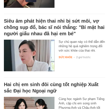
Siêu âm phát hiện thai nhi bị sứt môi, vợ
chồng sụp đổ, bác sĩ nói thẳng: "Bí mật hai
người giấu nhau đã hại em bé"
Sự chủ quan này có thể dẫn đến
những hệ quả nghiêm trọng đối
với sức khỏe của thai nhi.
SỨC KHỎE
-
2 giờ trước
Hai chị em sinh đôi cùng tốt nghiệp Xuất
sắc Đại học Ngoại ngữ
Cùng học ngành Sư phạm Tiếng
Anh, cặp chị em song sinh
Phương Anh và Châu Anh tốt