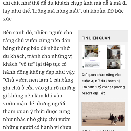
chi chít như thế để du khách chụp ảnh mà dễ à mà đi
lay như thế. Trông mà nóng mắt", tài khoản T.Đ bức
xúc.
Bên cạnh đó, nhiều người cho
TIN LIÊN QUAN
rằng chủ vườn cũng nên dán
bảng thông báo để nhắc nhở
du khách, tránh cho những vị
khách "vô tư" lại tiếp tục có
hành động không đẹp như vậy.
Cơ quan chức năng vào
"Chủ vườn nên làm 1 cái bảng
cuộc vụ nữ du khách bị
ghi chú ở cửa vào ghi rõ những
lừa hơn 1 tỷ khi đặt phòng
resort dịp Tết
gì không nên làm khi vào
vườn mận để những người
tham quan ý thức được cũng
như nhắc nhở giúp chủ vườn
những người có hành vi chưa