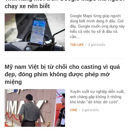
chạy xe nên biết
Google Maps từng giúp người
dùng biết mình đang ở đâu. Giờ
đây, Google muốn ứng dụng này
hiểu cả việc họ sẽ đi đâu và
cần…
TEK-LIFE
-
2 giờ trước
Mỹ nam Việt bị từ chối cho casting vì quá
đẹp, đóng phim không được phép mở
miệng
Xuyên suốt sự nghiệp diễn xuất,
anh chàng gặp không ít những
khó khăn "dở khóc dở cười".
CINE
-
2 giờ trước