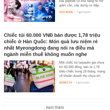
loại peptide có khả năng hỗ trợ
giảm cân, xây dựng cơ bắp,…
SỨC KHỎE
-
1 giờ trước
Chiếc túi 60.000 VNĐ bán được 1,78 triệu
chiếc ở Hàn Quốc: Món quà lưu niệm rẻ
nhất Myeongdong đang nói ra điều mà
ngành miễn thuế không muốn nghe
Một chiếc túi tarpaulin giá chưa
tới 60.000 đồng, bán ra 1,78
triệu chiếc trong 18 tháng, mang
về khoản doanh thu chưa tới…
MONEY.14
-
1 giờ trước
Xem thêm