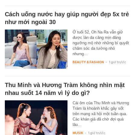
Cách uống nước hay giúp người đẹp 5x trẻ
như mới ngoài 30
Ở tuổi 52, Oh Na Ra vẫn giữ
được làn da căng mịn đáng
ngưỡng mộ nhờ những bí quyết
chăm sóc da tưởng nhỏ
nhưng…
BEAUTY & FASHION
-
1 giờ trước
Thu Minh và Hương Tràm không nhìn mặt
nhau suốt 14 năm vì lý do gì?
Cái ôm của Thu Minh và Hương
Tràm là khoảnh khắc gây sốt
trên mạng xã hội một tuần qua.
Các khán giả đã chờ đợi quá
lâu…
MUSIK
-
1 giờ trước