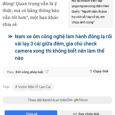
Nữ du khách Việt tập
đúng! Quan trọng vẫn là ý
yoga ngoài cung điện Hàn
thức, mà có bảng thông báo
Quốc: “Người dân đi qua
vẫn tốt hơn", một bạn khác
họ còn vỗ tay cổ vũ, xin
chụp ảnh cùng”
chia sẻ.
Nam xe ôm công nghệ làm hành động lạ rồi
vái lạy 3 cái giữa đêm, gia chủ check
camera xong thì không biết nên làm thế
nào
Copy link
Theo
Đời sống pháp luật
Tags
Vườn Mận Ở Lào Cai
Theo dõi Kenh14.vn trên
Chia sẻ
Sao chép link