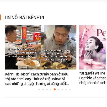
TIN NỔI BẬT KÊNH14
“Bí quyết wellne
Kênh TikTok chỉ cách tự lấy bánh ở siêu
Peptide kéo theo 
thị, order mì cay… hút cả triệu view: Vì
nhà, cảnh báo nhi
sao những chuyện tưởng ai cũng biết…