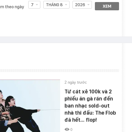
7
THÁNG 8
2026
XEM
m theo ngày
2 ngày trước
Từ cát xê 100k và 2
phiếu ăn gà rán đến
ban nhạc sold-out
nhà thi đấu: The Flob
đã hết… flop!
0