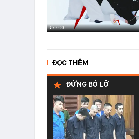
0:00
ĐỌC THÊM
ĐỪNG BỎ LỠ