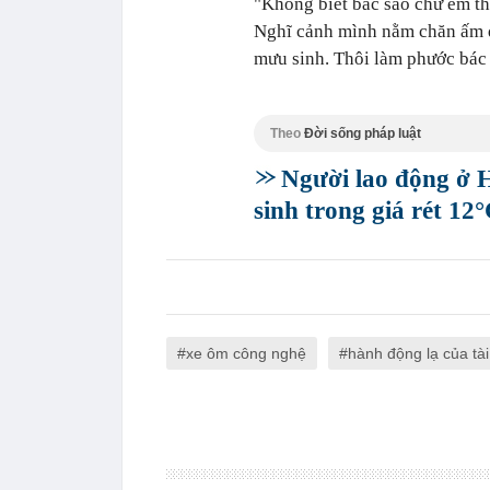
"Không biết bác sao chứ em th
Nghĩ cảnh mình nằm chăn ấm 
mưu sinh. Thôi làm phước bác 
Theo
Đời sống pháp luật
Người lao động ở 
sinh trong giá rét 12
xe ôm công nghệ
hành động lạ của tài