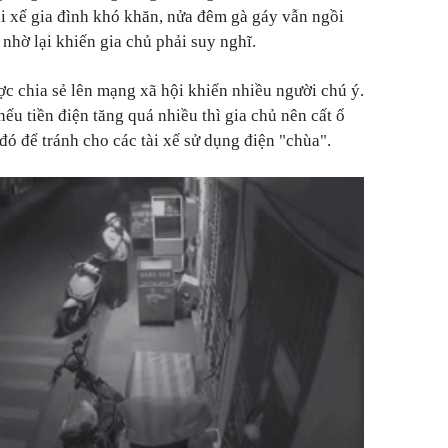
i xế gia đình khó khăn, nửa đêm gà gáy vẫn ngồi
 nhờ lại khiến gia chủ phải suy nghĩ.
ợc chia sẻ lên mạng xã hội khiến nhiều người chú ý.
u tiền điện tăng quá nhiều thì gia chủ nên cất ổ
đó để tránh cho các tài xế sử dụng điện "chùa".