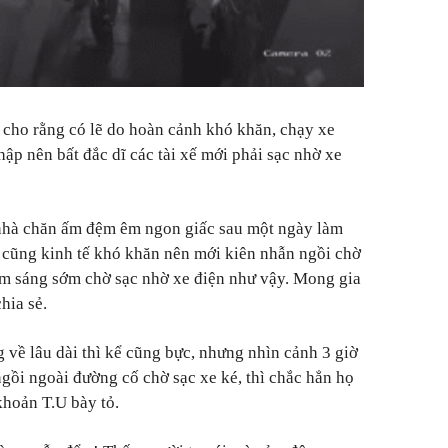
cho rằng có lẽ do hoàn cảnh khó khăn, chạy xe
ập nên bất đắc dĩ các tài xế mới phải sạc nhờ xe
nhà chăn ấm đệm êm ngon giấc sau một ngày làm
c cũng kinh tế khó khăn nên mới kiên nhẫn ngồi chờ
êm sáng sớm chờ sạc nhờ xe điện như vậy. Mong gia
chia sẻ.
 về lâu dài thì kể cũng bực, nhưng nhìn cảnh 3 giờ
ồi ngoài đường cố chờ sạc xe ké, thì chắc hẳn họ
khoản T.U bày tỏ.