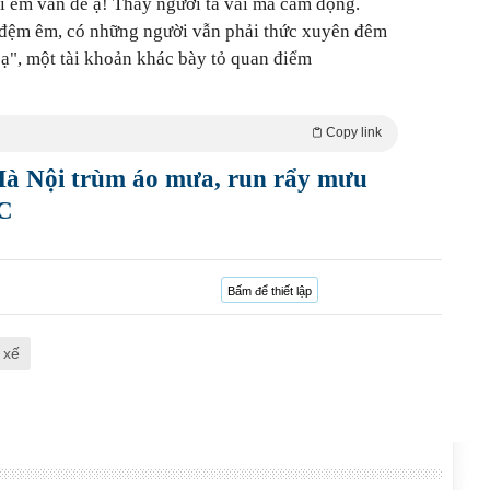
ì em vẫn để ạ! Thấy người ta vái mà cảm động.
đệm êm, có những người vẫn phải thức xuyên đêm
ạ", một tài khoản khác bày tỏ quan điểm
Copy link
Hà Nội trùm áo mưa, run rẩy mưu
°C
Bấm để thiết lập
 xế