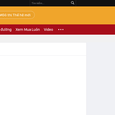
Đô thị Thế hệ mới
 đường
Xem Mua Luôn
Video