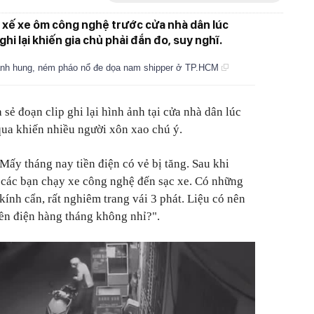
 xế xe ôm công nghệ trước cửa nhà dân lúc
hi lại khiến gia chủ phải đắn đo, suy nghĩ.
ành hung, ném pháo nổ đe dọa nam shipper ở TP.HCM
 sẻ đoạn clip ghi lại hình ảnh tại cửa nhà dân lúc
qua khiến nhiều người xôn xao chú ý.
Mấy tháng nay tiền điện có vẻ bị tăng. Sau khi
có các bạn chạy xe công nghệ đến sạc xe. Có những
kính cẩn, rất nghiêm trang vái 3 phát. Liệu có nên
iền điện hàng tháng không nhỉ?".