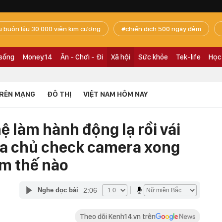
ụ buôn lậu 30.000 viên kim cương
chiến dịch 500 ngày đêm
 sống
Money.14
Ăn - Chơi - Đi
Xã hội
Sức khỏe
Tek-life
Học
RÊN MẠNG
ĐÔ THỊ
VIỆT NAM HÔM NAY
 làm hành động lạ rồi vái
gia chủ check camera xong
àm thế nào
2:06
Nghe đọc bài
Theo dõi Kenh14.vn trên