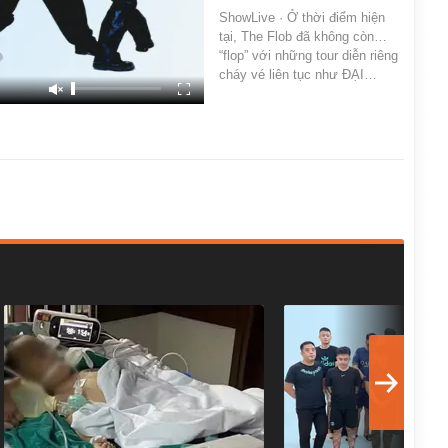
ShowLive · Ở thời điểm hiện
tại, The Flob đã không còn…
“flop” với những tour diễn riêng
cháy vé liên tục như ĐẠI…