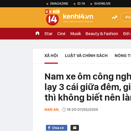
EMAGAZINE
ID.14
SHOWLIVE
V
Star
Ciné
Musik
Beauty & Fashion
Đời
XÃ HỘI
LUẬT VÀ CHÍNH SÁCH
NÓNG T
Nam xe ôm công nghệ
lạy 3 cái giữa đêm, 
thì không biết nên l
NAM AN,
15:20 07/02/2025
Chia sẻ