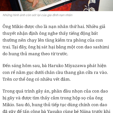
Những hình ảnh còn sót lại của gia đình nạn nhân
Ông Mikio được cho là nạn nhân thứ hai. Nhiều giả
thuyết nhận định ông nghe thấy tiếng động bất
thường nên chạy lên tầng kiểm tra phòng của con
trai. Tại đây, ông bị sát hại bằng một con dao sashimi
do hung thủ mang theo từ trước.
Đến sáng hôm sau, bà Haruko Miyazawa phát hiện
con rể nằm gục dưới chân cầu thang gần cửa ra vào.
Trên cơ thể ông có nhiều vết đâm.
Trong quá trình gây án, phần đầu nhọn của con dao
bị gãy và được tìm thấy cắm trong hộp sọ của ông
Mikio. Sau đó, hung thủ tiếp tục dùng chính con dao
đã gãy để tấn công bà Yasuko cùng bé Niina trước khi