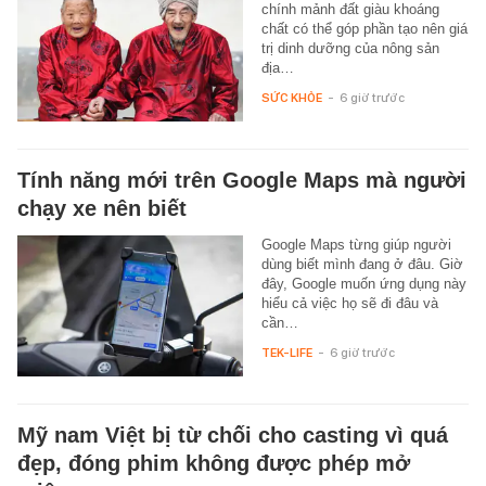
chính mảnh đất giàu khoáng
chất có thể góp phần tạo nên giá
trị dinh dưỡng của nông sản
địa…
SỨC KHỎE
-
6 giờ trước
Tính năng mới trên Google Maps mà người
chạy xe nên biết
Google Maps từng giúp người
dùng biết mình đang ở đâu. Giờ
đây, Google muốn ứng dụng này
hiểu cả việc họ sẽ đi đâu và
cần…
TEK-LIFE
-
6 giờ trước
Mỹ nam Việt bị từ chối cho casting vì quá
đẹp, đóng phim không được phép mở