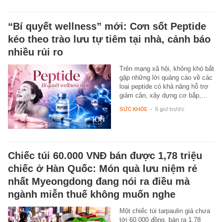
“Bí quyết wellness” mới: Cơn sốt Peptide
kéo theo trào lưu tự tiêm tại nhà, cảnh báo
nhiều rủi ro
Trên mạng xã hội, không khó bắt
gặp những lời quảng cáo về các
loại peptide có khả năng hỗ trợ
giảm cân, xây dựng cơ bắp,…
SỨC KHỎE
-
5 giờ trước
Chiếc túi 60.000 VNĐ bán được 1,78 triệu
chiếc ở Hàn Quốc: Món quà lưu niệm rẻ
nhất Myeongdong đang nói ra điều mà
ngành miễn thuế không muốn nghe
Một chiếc túi tarpaulin giá chưa
tới 60.000 đồng, bán ra 1,78