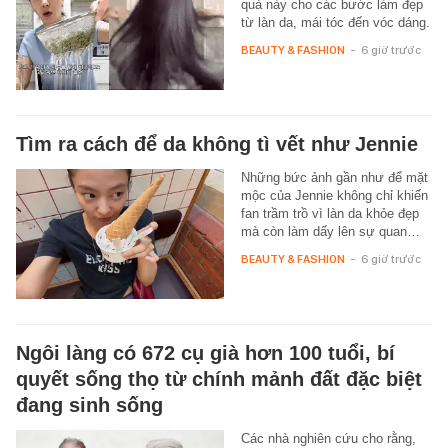
quả này cho các bước làm đẹp
từ làn da, mái tóc đến vóc dáng.
BEAUTY & FASHION
-
6 giờ trước
Tìm ra cách để da không tì vết như Jennie
Những bức ảnh gần như để mặt
mộc của Jennie không chỉ khiến
fan trầm trồ vì làn da khỏe đẹp
mà còn làm dấy lên sự quan…
BEAUTY & FASHION
-
6 giờ trước
Ngôi làng có 672 cụ già hơn 100 tuổi, bí
quyết sống thọ từ chính mảnh đất đặc biệt
đang sinh sống
Các nhà nghiên cứu cho rằng,