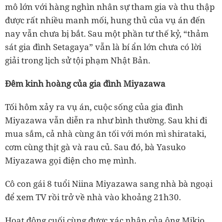
mô lớn với hàng nghìn nhân sự tham gia và thu thập
được rất nhiều manh mối, hung thủ của vụ án đến
nay vẫn chưa bị bắt. Sau một phần tư thế kỷ, “thảm
sát gia đình Setagaya” vẫn là bí ẩn lớn chưa có lời
giải trong lịch sử tội phạm Nhật Bản.
Đêm kinh hoàng của gia đình Miyazawa
Tối hôm xảy ra vụ án, cuộc sống của gia đình
Miyazawa vẫn diễn ra như bình thường. Sau khi đi
mua sắm, cả nhà cùng ăn tối với món mì shirataki,
cơm cùng thịt gà và rau củ. Sau đó, bà Yasuko
Miyazawa gọi điện cho mẹ mình.
Cô con gái 8 tuổi Niina Miyazawa sang nhà bà ngoại
để xem TV rồi trở về nhà vào khoảng 21h30.
Hoạt động cuối cùng được xác nhận của ông Mikio