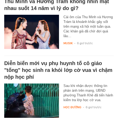
Thu Minh và Hương Tràm không nhìn mặt
nhau suốt 14 năm vì lý do gì?
Cái ôm của Thu Minh và Hương
Tràm là khoảnh khắc gây sốt
trên mạng xã hội một tuần qua.
Các khán giả đã chờ đợi quá
lâu…
MUSIK
-
6 giờ trước
Diễn biến mới vụ phụ huynh tố cô giáo
"tống" học sinh ra khỏi lớp cờ vua vì chậm
nộp học phí
Sau khi nhận được thông tin
phản ánh trên mạng, UBND
phường Thanh Khê đã tiến hành
kiểm tra lớp học cờ vua.
HỌC ĐƯỜNG
-
6 giờ trước