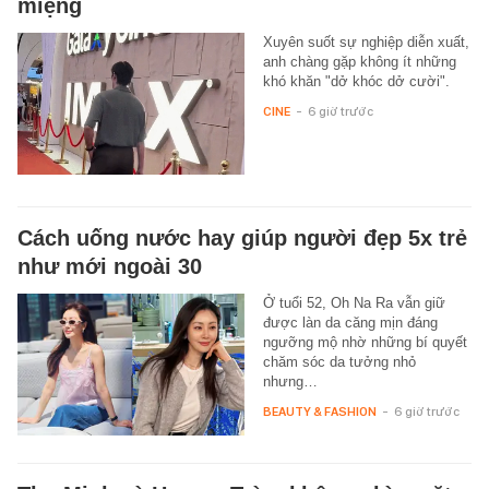
miệng
Xuyên suốt sự nghiệp diễn xuất,
anh chàng gặp không ít những
khó khăn "dở khóc dở cười".
CINE
-
6 giờ trước
Cách uống nước hay giúp người đẹp 5x trẻ
như mới ngoài 30
Ở tuổi 52, Oh Na Ra vẫn giữ
được làn da căng mịn đáng
ngưỡng mộ nhờ những bí quyết
chăm sóc da tưởng nhỏ
nhưng…
BEAUTY & FASHION
-
6 giờ trước