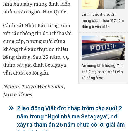
nhà báo này mang định kiến
nhằm vào người Hàn Quốc.
Lạnh người hai vụ án
mạng cách nhau 157 năm
Cảnh sát Nhật Bản từng xem
đến giờ vẫn bí ẩn
xét các thông tin do Ichihashi
cung cấp, nhưng cuối cùng
không thể xác thực do thiếu
bằng chứng. Sau 25 năm, vụ
thảm sát gia đình Setagaya
Án mạng kinh hoàng: Thi
vẫn chưa có lời giải.
thể 2 mẹ con bị nhét vào
tủ đông ở Áo
Nguồn: Tokyo Weekender,
Japan Times
2 lao động Việt đột nhập trộm cắp suốt 2
năm trong “Ngôi nhà ma Setagaya”, nơi
xảy ra thảm án 25 năm chưa có lời giải ám