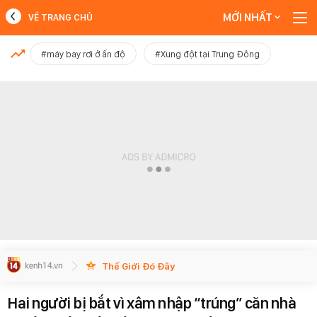
MỚI NHẤT
VỀ TRANG CHỦ
MỚI NHẤT
#máy bay rơi ở ấn độ
#Xung đột tại Trung Đông
Xem thêm
Thế Giới Đó Đây
Hai người bị bắt vì xâm nhập “trúng” căn nhà