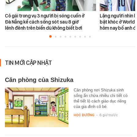
Cô gái trong vụ 3 người bị sóng cuốn ở
Lặng người nhìn l
Đà Nẵng kể cách sống sót sau 8 giờ
bật khóc ở World 
lênh đênh trên biển dù không biết bơi
hôm nay bố anh đ
TIN MỚI CẬP NHẬT
Căn phòng của Shizuka
Căn phòng nơi Shizuka sinh
sống ẩn chứa nhiều chi tiết có
thể tiết lộ cách giáo dục riêng
của gia đình cô bé.
HỌC ĐƯỜNG
-
6 giờ trước