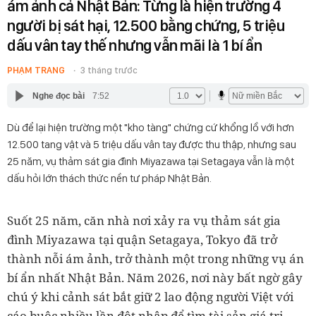
ám ảnh cả Nhật Bản: Từng là hiện trường 4
người bị sát hại, 12.500 bằng chứng, 5 triệu
dấu vân tay thế nhưng vẫn mãi là 1 bí ẩn
PHẠM TRANG
3 tháng trước
Nghe đọc bài
7:52
Dù để lại hiện trường một "kho tàng" chứng cứ khổng lồ với hơn
12.500 tang vật và 5 triệu dấu vân tay được thu thập, nhưng sau
25 năm, vụ thảm sát gia đình Miyazawa tại Setagaya vẫn là một
dấu hỏi lớn thách thức nền tư pháp Nhật Bản.
Suốt 25 năm, căn nhà nơi xảy ra vụ thảm sát gia
đình Miyazawa tại quận Setagaya, Tokyo đã trở
thành nỗi ám ảnh, trở thành một trong những vụ án
bí ẩn nhất Nhật Bản. Năm 2026, nơi này bất ngờ gây
chú ý khi cảnh sát bắt giữ 2 lao động người Việt với
cáo buộc nhiều lần đột nhập để tìm tài sản giá trị