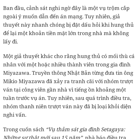
Ban đầu, cảnh sát nghi ngờ đây là một vụ trộm cắp
ngoài ý muốn dẫn đến án mạng. Tuy nhiên, giả
thuyết này nhanh chóng bị đặt dấu hỏi khi hung thủ
để lại một khoản tiền mặt lớn trong nhà mà không
lấy đi.
Một giả thuyết khác cho rằng hung thủ có mối thù cá
nhân với một hoặc nhiều thành viên trong gia đình
Miyazawa. Truyền thông Nhật Bản từng đưa tin ông
Mikio Miyazawa đã xảy ra tranh cãi với nhóm trượt
ván tại công viên gần nhà vì tiếng ồn khoảng một
tuần trước vụ án. Tuy nhiên, sau quá trình điều tra,
nhóm thanh niên trượt ván này đã bị loại khỏi diện
nghi vấn.
Trong cuốn sách
“Vụ thảm sát gia đình Setagaya:
Những sự thật mới sau 15 năm”,
nhà báo điều tra