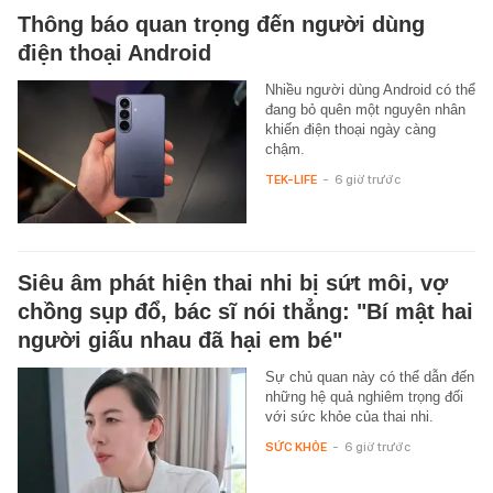
Thông báo quan trọng đến người dùng
điện thoại Android
Nhiều người dùng Android có thể
đang bỏ quên một nguyên nhân
khiến điện thoại ngày càng
chậm.
TEK-LIFE
-
6 giờ trước
Siêu âm phát hiện thai nhi bị sứt môi, vợ
chồng sụp đổ, bác sĩ nói thẳng: "Bí mật hai
người giấu nhau đã hại em bé"
Sự chủ quan này có thể dẫn đến
những hệ quả nghiêm trọng đối
với sức khỏe của thai nhi.
SỨC KHỎE
-
6 giờ trước