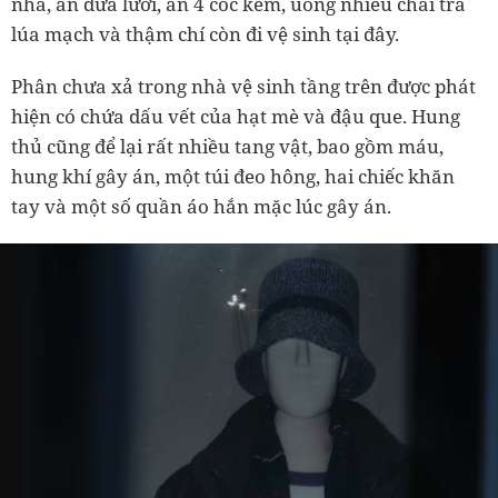
nhà, ăn dưa lưới, ăn 4 cốc kem, uống nhiều chai trà
lúa mạch và thậm chí còn đi vệ sinh tại đây.
Phân chưa xả trong nhà vệ sinh tầng trên được phát
hiện có chứa dấu vết của hạt mè và đậu que. Hung
thủ cũng để lại rất nhiều tang vật, bao gồm máu,
hung khí gây án, một túi đeo hông, hai chiếc khăn
tay và một số quần áo hắn mặc lúc gây án.