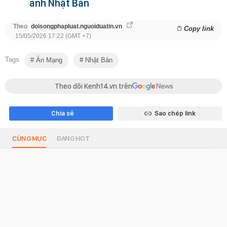
ảnh Nhật Bản
Theo
doisongphapluat.nguoiduatin.vn
Copy link
15/05/2026 17:22 (GMT +7)
Tags
Án Mạng
Nhật Bản
Theo dõi Kenh14.vn trên
Chia sẻ
Sao chép link
CÙNG MỤC
ĐANG HOT