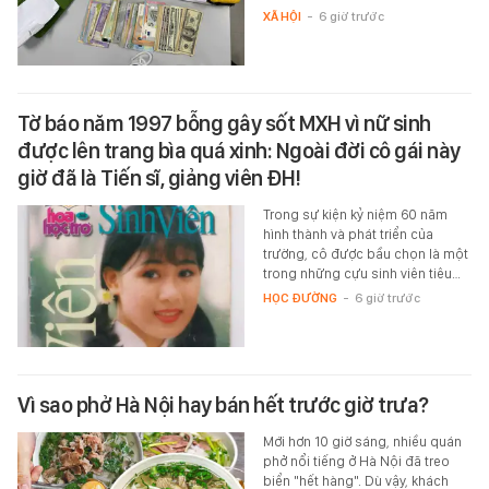
XÃ HỘI
-
6 giờ trước
Tờ báo năm 1997 bỗng gây sốt MXH vì nữ sinh
được lên trang bìa quá xinh: Ngoài đời cô gái này
giờ đã là Tiến sĩ, giảng viên ĐH!
Trong sự kiện kỷ niệm 60 năm
hình thành và phát triển của
trường, cô được bầu chọn là một
trong những cựu sinh viên tiêu…
HỌC ĐƯỜNG
-
6 giờ trước
Vì sao phở Hà Nội hay bán hết trước giờ trưa?
Mới hơn 10 giờ sáng, nhiều quán
phở nổi tiếng ở Hà Nội đã treo
biển "hết hàng". Dù vậy, khách