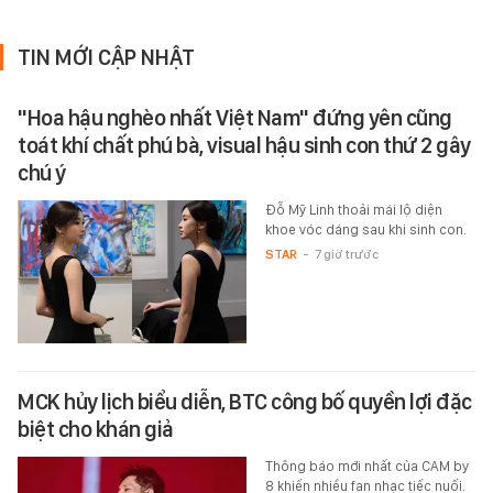
TIN MỚI CẬP NHẬT
"Hoa hậu nghèo nhất Việt Nam" đứng yên cũng
toát khí chất phú bà, visual hậu sinh con thứ 2 gây
chú ý
Đỗ Mỹ Linh thoải mái lộ diện
khoe vóc dáng sau khi sinh con.
STAR
-
7 giờ trước
MCK hủy lịch biểu diễn, BTC công bố quyền lợi đặc
biệt cho khán giả
Thông báo mới nhất của CAM by
8 khiến nhiều fan nhạc tiếc nuối.