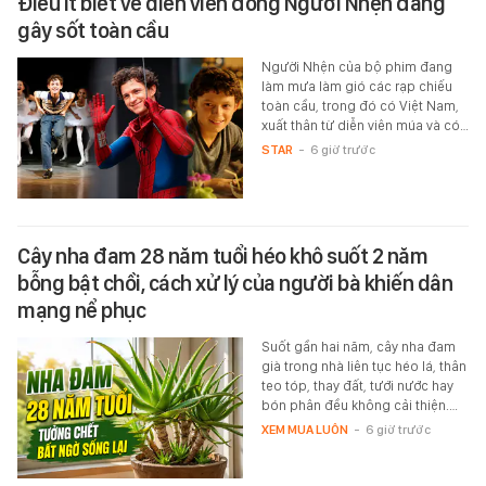
Điều ít biết về diễn viên đóng Người Nhện đang
gây sốt toàn cầu
Người Nhện của bộ phim đang
làm mưa làm gió các rạp chiếu
toàn cầu, trong đó có Việt Nam,
xuất thân từ diễn viên múa và có…
STAR
-
6 giờ trước
Cây nha đam 28 năm tuổi héo khô suốt 2 năm
bỗng bật chồi, cách xử lý của người bà khiến dân
mạng nể phục
Suốt gần hai năm, cây nha đam
già trong nhà liên tục héo lá, thân
teo tóp, thay đất, tưới nước hay
bón phân đều không cải thiện.…
XEM MUA LUÔN
-
6 giờ trước