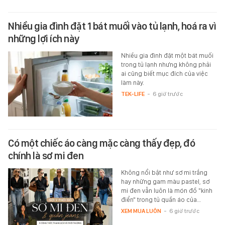
Nhiều gia đình đặt 1 bát muối vào tủ lạnh, hoá ra vì
những lợi ích này
Nhiều gia đình đặt một bát muối
trong tủ lạnh nhưng không phải
ai cũng biết mục đích của việc
làm này.
TEK-LIFE
-
6 giờ trước
Có một chiếc áo càng mặc càng thấy đẹp, đó
chính là sơ mi đen
Không nổi bật như sơ mi trắng
hay những gam màu pastel, sơ
mi đen vẫn luôn là món đồ "kinh
điển" trong tủ quần áo của…
XEM MUA LUÔN
-
6 giờ trước