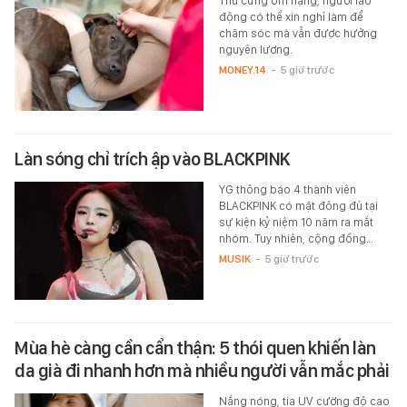
Thú cưng ốm nặng, người lao
động có thể xin nghỉ làm để
chăm sóc mà vẫn được hưởng
nguyên lương.
MONEY.14
-
5 giờ trước
Làn sóng chỉ trích ập vào BLACKPINK
YG thông báo 4 thành viên
BLACKPINK có mặt đông đủ tại
sự kiện kỷ niệm 10 năm ra mắt
nhóm. Tuy nhiên, cộng đồng…
MUSIK
-
5 giờ trước
Mùa hè càng cần cẩn thận: 5 thói quen khiến làn
da già đi nhanh hơn mà nhiều người vẫn mắc phải
Nắng nóng, tia UV cường độ cao