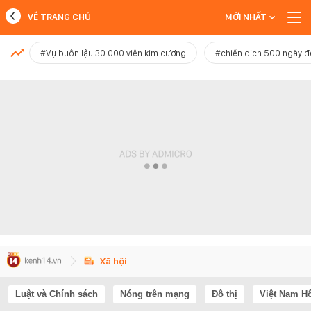
VỀ TRANG CHỦ
MỚI NHẤT
MỚI NHẤT
#Vụ buôn lậu 30.000 viên kim cương
#chiến dịch 500 ngày 
Xem thêm
Xã hội
Luật và Chính sách
Nóng trên mạng
Đô thị
Việt Nam H