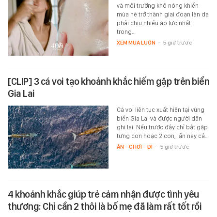
và môi trường khô nóng khiến
mùa hè trở thành giai đoạn làn da
phải chịu nhiều áp lực nhất
trong…
XEM MUA LUÔN
-
5 giờ trước
[CLIP] 3 cá voi tạo khoảnh khắc hiếm gặp trên biển
Gia Lai
Cá voi liên tục xuất hiện tại vùng
biển Gia Lai và được người dân
ghi lại. Nếu trước đây chỉ bắt gặp
từng con hoặc 2 con, lần này cả…
ĂN - CHƠI - ĐI
-
5 giờ trước
4 khoảnh khắc giúp trẻ cảm nhận được tình yêu
thương: Chỉ cần 2 thôi là bố mẹ đã làm rất tốt rồi