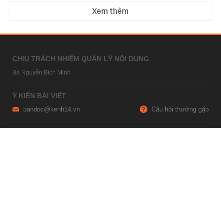
Xem thêm
CHỊU TRÁCH NHIỆM QUẢN LÝ NỘI DUNG
Bà Nguyễn Bích Minh
Ý KIẾN BÀI VIẾT
bandoc@kenh14.vn
Câu hỏi thường gặp
HỢP TÁC NỘI DUNG
marketing@kenh14.vn
024 7309 5555
HỖ TRỢ QUẢNG CÁO
giaitrixahoi@admicro.vn
02473007108