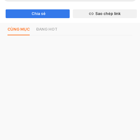
Chia sẻ
Sao chép link
CÙNG MỤC
ĐANG HOT