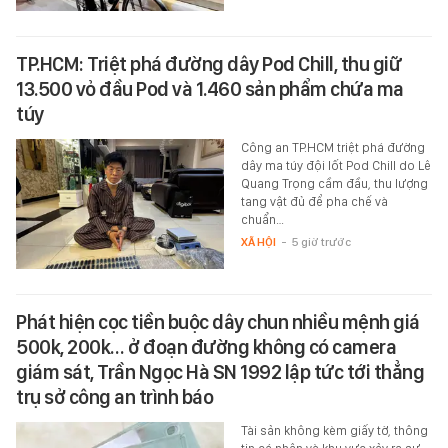
TP.HCM: Triệt phá đường dây Pod Chill, thu giữ
13.500 vỏ đầu Pod và 1.460 sản phẩm chứa ma
túy
Công an TP.HCM triệt phá đường
dây ma túy đội lốt Pod Chill do Lê
Quang Trọng cầm đầu, thu lượng
tang vật đủ để pha chế và
chuẩn…
XÃ HỘI
-
5 giờ trước
Phát hiện cọc tiền buộc dây chun nhiều mệnh giá
500k, 200k… ở đoạn đường không có camera
giám sát, Trần Ngọc Hà SN 1992 lập tức tới thẳng
trụ sở công an trình báo
Tài sản không kèm giấy tờ, thông