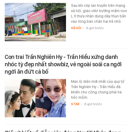
Sau khi clip lan truyền trên mạng
xã hội, giáo viên trường mầm non
L.X thừa nhận dùng dây thun bắn
vào lòng bàn chân hai trẻ nhỏ.
XÃ HỘI
-
6 giờ trước
Con trai Trần Nghiên Hy - Trần Hiểu xứng danh
nhóc tỳ đẹp nhất showbiz, vẻ ngoài soái ca ngời
ngời ăn đứt cả bố
Màn lộ diện mới nhất của quý tử
Trần Nghiên Hy - Trần Hiểu đã
khiến cho công chúng phải há
hốc mồm.
STAR
-
6 giờ trước