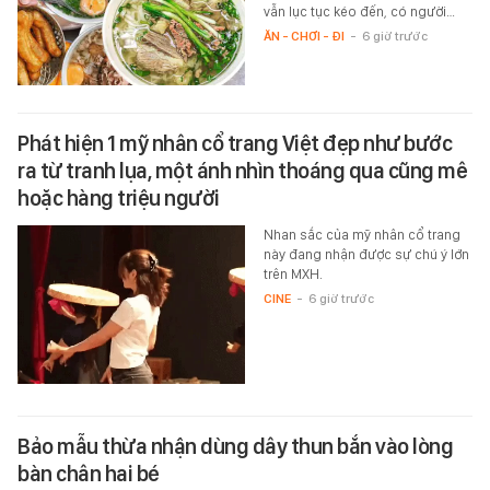
vẫn lục tục kéo đến, có người…
ĂN - CHƠI - ĐI
-
6 giờ trước
Phát hiện 1 mỹ nhân cổ trang Việt đẹp như bước
ra từ tranh lụa, một ánh nhìn thoáng qua cũng mê
hoặc hàng triệu người
Nhan sắc của mỹ nhân cổ trang
này đang nhận được sự chú ý lớn
trên MXH.
CINE
-
6 giờ trước
Bảo mẫu thừa nhận dùng dây thun bắn vào lòng
bàn chân hai bé