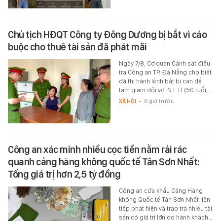
Chủ tịch HĐQT Công ty Đông Dương bị bắt vì cáo
buộc cho thuê tài sản đã phát mãi
Ngày 7/8, Cơ quan Cảnh sát điều
tra Công an TP. Đà Nẵng cho biết
đã thi hành lệnh bắt bị can để
tạm giam đối với N.L.H (50 tuổi,…
XÃ HỘI
-
6 giờ trước
Công an xác minh nhiều cọc tiền nằm rải rác
quanh cảng hàng không quốc tế Tân Sơn Nhất:
Tổng giá trị hơn 2,5 tỷ đồng
Công an cửa khẩu Cảng Hàng
không Quốc tế Tân Sơn Nhất liên
tiếp phát hiện và trao trả nhiều tài
sản có giá trị lớn do hành khách…