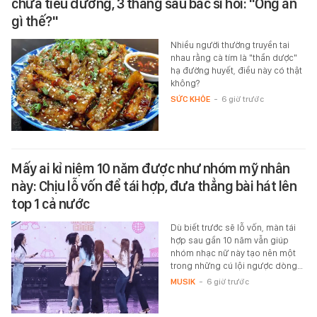
chữa tiểu đường, 3 tháng sau bác sĩ hỏi: "Ông ăn
gì thế?"
Nhiều người thường truyền tai
nhau rằng cà tím là "thần dược"
hạ đường huyết, điều này có thật
không?
SỨC KHỎE
-
6 giờ trước
Mấy ai kỉ niệm 10 năm được như nhóm mỹ nhân
này: Chịu lỗ vốn để tái hợp, đưa thẳng bài hát lên
top 1 cả nước
Dù biết trước sẽ lỗ vốn, màn tái
hợp sau gần 10 năm vẫn giúp
nhóm nhạc nữ này tạo nên một
trong những cú lội ngược dòng…
MUSIK
-
6 giờ trước