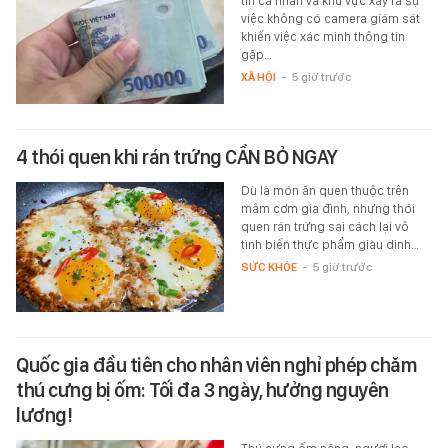
tin cá nhân và khu vực xảy ra sự
việc không có camera giám sát
khiến việc xác minh thông tin
gặp…
XÃ HỘI
-
5 giờ trước
4 thói quen khi rán trứng CẦN BỎ NGAY
Dù là món ăn quen thuộc trên
mâm cơm gia đình, nhưng thói
quen rán trứng sai cách lại vô
tình biến thực phẩm giàu dinh…
SỨC KHỎE
-
5 giờ trước
Quốc gia đầu tiên cho nhân viên nghỉ phép chăm
thú cưng bị ốm: Tối đa 3 ngày, hưởng nguyên
lương!