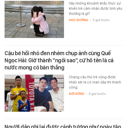
Vậy những khoảnh khắc thực sự
khiến trẻ cảm nhận được tình yêu
thương là gì?
HỌC ĐƯỜNG
-
5 giờ trước
Cậu bé hồi nhỏ đen nhẻm chụp ảnh cùng Quế
Ngọc Hải: Giờ thành “ngôi sao”, cứ hô tên là cả
nước mong có bàn thắng
Chàng cầu thủ trẻ cũng được
nhận xét là có màn dậy thì thành
công.
ĐỜI SỐNG
-
5 giờ trước
Người dân ghi lại được cảnh tượng như ngày tận