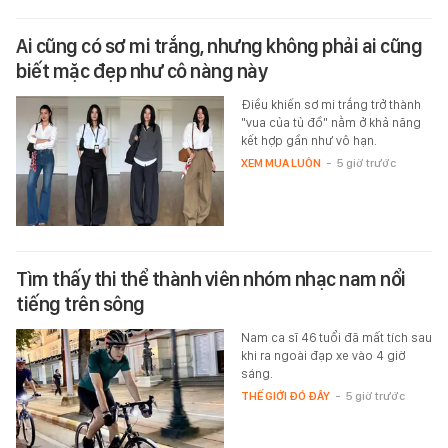
Ai cũng có sơ mi trắng, nhưng không phải ai cũng
biết mặc đẹp như cô nàng này
Điều khiến sơ mi trắng trở thành
"vua của tủ đồ" nằm ở khả năng
kết hợp gần như vô hạn.
XEM MUA LUÔN
-
5 giờ trước
Tìm thấy thi thể thành viên nhóm nhạc nam nổi
tiếng trên sông
Nam ca sĩ 46 tuổi đã mất tích sau
khi ra ngoài đạp xe vào 4 giờ
sáng.
THẾ GIỚI ĐÓ ĐÂY
-
5 giờ trước