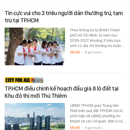
Tin cực vui cho 3 triệu người dân thường trú, tạm
trú tại TP.HCM
Theo thông tin từ BHXH Thành
phố Hồ Chí Minh, từ năm học
2026–2027, khoảng 3 triệu học
sinh có địa chỉ thường trú hoặc…
XÃ HỘI
-
6 giờ trước
TP.HCM điều chỉnh kế hoạch đấu giá 8 lô đất tại
Khu đô thị mới Thủ Thiêm
UBND TP.HCM giao Trung tâm
Phát triển quỹ đất TP.HCM chủ trì,
phối hợp với UBND phường An
Khánh và các cơ quan, đơn vị có…
XÃ HỘI
-
6 giờ trước