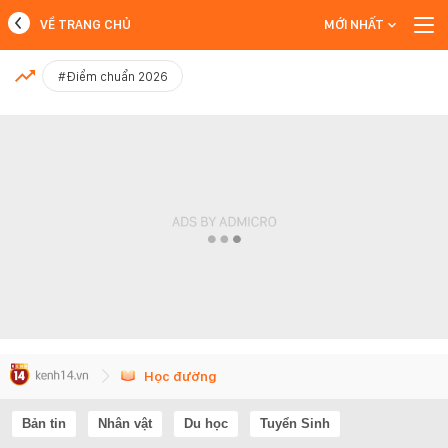
VỀ TRANG CHỦ
MỚI NHẤT
MỚI NHẤT
#Điểm chuẩn 2026
Xem thêm
Học đường
Bản tin
Nhân vật
Du học
Tuyển Sinh