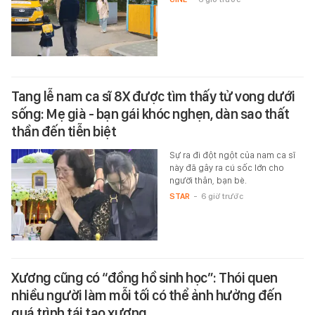
Tang lễ nam ca sĩ 8X được tìm thấy tử vong dưới
sống: Mẹ già - bạn gái khóc nghẹn, dàn sao thất
thần đến tiễn biệt
Sự ra đi đột ngột của nam ca sĩ
này đã gây ra cú sốc lớn cho
người thân, bạn bè.
STAR
-
6 giờ trước
Xương cũng có “đồng hồ sinh học”: Thói quen
nhiều người làm mỗi tối có thể ảnh hưởng đến
quá trình tái tạo xương