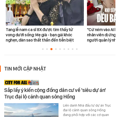
Tang lễ nam ca sĩ 8X được tìm thấy tử
"Cứ ném vào AI l
vong dưới sống: Mẹ già - bạn gái khóc
nhân viên dị ứng 
nghẹn, dàn sao thất thần đến tiễn biệt
người quản lý nh
TIN MỚI CẬP NHẬT
Sắp lấy ý kiến cộng đồng dân cư về 'siêu dự án'
Trục đại lộ cảnh quan sông Hồng
Liên danh Nhà đầu tư dự án Trục
đại lộ cảnh quan sông Hồng
đang phối hợp với các cơ quan