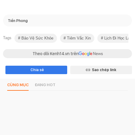
Tiền Phong
Tags
Bảo Vệ Sức Khỏe
Tiêm Vắc Xin
Lịch Đi Học Lại 2
Theo dõi Kenh14.vn trên
Chia sẻ
Sao chép link
CÙNG MỤC
ĐANG HOT