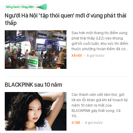
Người Hà Nội 'tập thói quen' mới ở vùng phát thải
thấp
Sau hơn một tháng thí điểm vùng
phát thải thấp (LEZ) vào khung
giờ tối cuối tuần, khu vực thí điểm
thuộc phường Hoàn Kiếm đã có…
XÃ HỘI
-
6 giờ trước
BLACKPINK sau 10 năm
Các thành viên viết tâm thư, gửi
lời xin lỗi khán giả khi kế hoạch kỷ
niệm 10 năm ra mắt của
BLACKPINK gây thất vọng. Cả
YG…
STAR
-
6 giờ trước