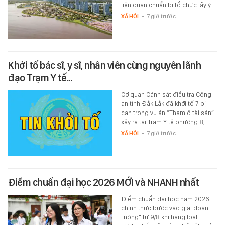
liên quan chuẩn bị tổ chức lấy ý…
XÃ HỘI
-
7 giờ trước
Khởi tố bác sĩ, y sĩ, nhân viên cùng nguyên lãnh
đạo Trạm Y tế...
Cơ quan Cảnh sát điều tra Công
an tỉnh Đắk Lắk đã khởi tố 7 bị
can trong vụ án “Tham ô tài sản”
xảy ra tại Trạm Y tế phường 8,…
XÃ HỘI
-
7 giờ trước
Điểm chuẩn đại học 2026 MỚI và NHANH nhất
Điểm chuẩn đại học năm 2026
chính thức bước vào giai đoạn
"nóng" từ 9/8 khi hàng loạt