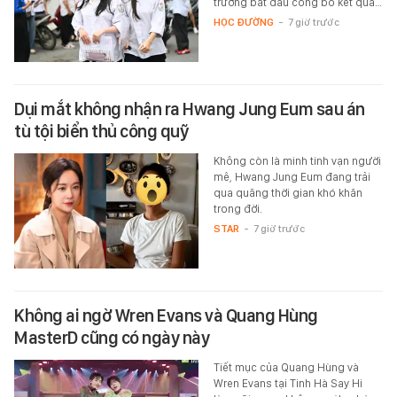
trường bắt đầu công bố kết quả…
HỌC ĐƯỜNG
-
7 giờ trước
Dụi mắt không nhận ra Hwang Jung Eum sau án
tù tội biển thủ công quỹ
Không còn là minh tinh vạn người
mê, Hwang Jung Eum đang trải
qua quãng thời gian khó khăn
trong đời.
STAR
-
7 giờ trước
Không ai ngờ Wren Evans và Quang Hùng
MasterD cũng có ngày này
Tiết mục của Quang Hùng và
Wren Evans tại Tinh Hà Say Hi