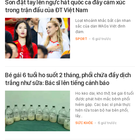
Son đặt tay lên ngực hát quốc ca đầy cảm xúc
trong trận đấu của ĐT Việt Nam
Loạt khoảnh khắc bắt cận nhan
sắc của dàn WAGs Việt đình
đám.
SPORT
-
6 giờ trước
Bé gái 6 tuổi ho suốt 2 tháng, phổi chứa đầy dịch
trắng như sữa: Bác sĩ lên tiếng cảnh báo
Ho kéo dài, khó thở, bé gái 6 tuổi
được phát hiện mắc bệnh phổi
hiếm gặp. Các bác sĩ phải thực
hiện rửa toàn bộ hai bên phổi,
lấy…
SỨC KHỎE
-
6 giờ trước