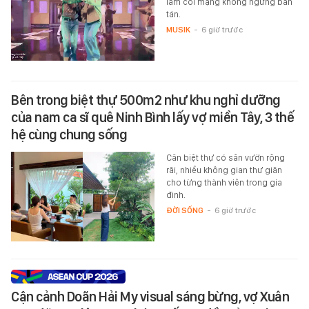
làm cõi mạng không ngừng bàn
tán.
MUSIK
-
6 giờ trước
Bên trong biệt thự 500m2 như khu nghỉ dưỡng
của nam ca sĩ quê Ninh Bình lấy vợ miền Tây, 3 thế
hệ cùng chung sống
Căn biệt thự có sân vườn rộng
rãi, nhiều không gian thư giãn
cho từng thành viên trong gia
đình.
ĐỜI SỐNG
-
6 giờ trước
Cận cảnh Doãn Hải My visual sáng bừng, vợ Xuân