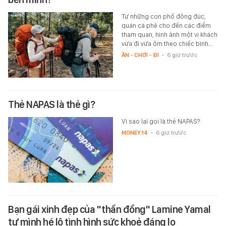
Từ những con phố đông đúc,
quán cà phê cho đến các điểm
tham quan, hình ảnh một vị khách
vừa đi vừa ôm theo chiếc bình…
ĂN - CHƠI - ĐI
-
6 giờ trước
Thẻ NAPAS là thẻ gì?
Vì sao lại gọi là thẻ NAPAS?
MONEY.14
-
6 giờ trước
Bạn gái xinh đẹp của "thần đồng" Lamine Yamal
tự mình hé lộ tình hình sức khoẻ đáng lo