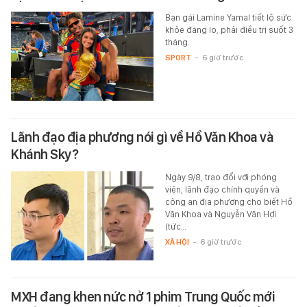
Bạn gái Lamine Yamal tiết lộ sức
khỏe đáng lo, phải điều trị suốt 3
tháng.
SPORT
-
6 giờ trước
Lãnh đạo địa phương nói gì về Hồ Văn Khoa và
Khánh Sky?
Ngày 9/8, trao đổi với phóng
viên, lãnh đạo chính quyền và
công an địa phương cho biết Hồ
Văn Khoa và Nguyễn Văn Hợi
(tức…
XÃ HỘI
-
6 giờ trước
MXH đang khen nức nở 1 phim Trung Quốc mới