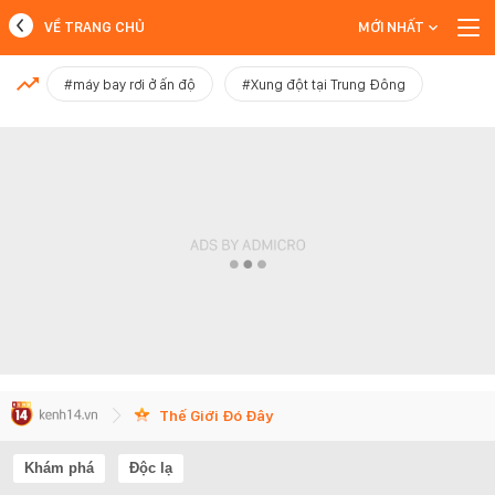
VỀ TRANG CHỦ
MỚI NHẤT
MỚI NHẤT
#máy bay rơi ở ấn độ
#Xung đột tại Trung Đông
Xem thêm
Thế Giới Đó Đây
Khám phá
Độc lạ