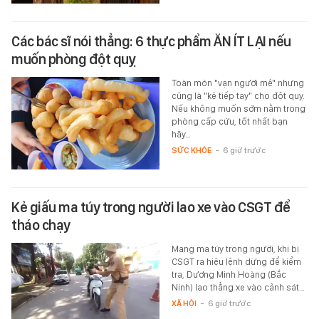
Các bác sĩ nói thẳng: 6 thực phẩm ĂN ÍT LẠI nếu
muốn phòng đột quỵ
Toàn món "vạn người mê" nhưng
cũng là "kẻ tiếp tay" cho đột quỵ.
Nếu không muốn sớm nằm trong
phòng cấp cứu, tốt nhất bạn
hãy…
SỨC KHỎE
-
6 giờ trước
Kẻ giấu ma túy trong người lao xe vào CSGT để
tháo chạy
Mang ma túy trong người, khi bị
CSGT ra hiệu lệnh dừng để kiểm
tra, Dương Minh Hoàng (Bắc
Ninh) lao thẳng xe vào cảnh sát…
XÃ HỘI
-
6 giờ trước