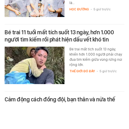
là…
HỌC ĐƯỜNG
-
5 giờ trước
Bé trai 11 tuổi mất tích suốt 13 ngày, hơn 1.000
người tìm kiếm rồi phát hiện dấu vết khó tin
Bé trai mất tích suốt 13 ngày,
khiến hơn 1.000 người phải chạy
đua tìm kiếm giữa vùng rừng núi
rộng lớn.
THẾ GIỚI ĐÓ ĐÂY
-
5 giờ trước
Cảm động cách đồng đội, bạn thân và nửa thế
giới bóng đá ở bên Messi trong ngày đau buồn
Trong ngày Lionel Messi phải trở
về Rosario tiễn biệt cha, Rodrigo
De Paul đã có cách đặc biệt để