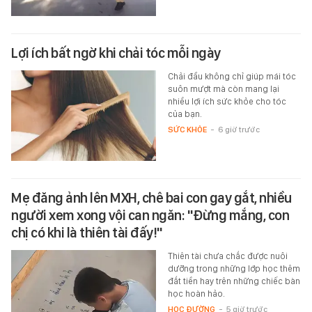
Lợi ích bất ngờ khi chải tóc mỗi ngày
Chải đầu không chỉ giúp mái tóc
suôn mượt mà còn mang lại
nhiều lợi ích sức khỏe cho tóc
của bạn.
SỨC KHỎE
-
6 giờ trước
Mẹ đăng ảnh lên MXH, chê bai con gay gắt, nhiều
người xem xong vội can ngăn: "Đừng mắng, con
chị có khi là thiên tài đấy!"
Thiên tài chưa chắc được nuôi
dưỡng trong những lớp học thêm
đắt tiền hay trên những chiếc bàn
học hoàn hảo.
HỌC ĐƯỜNG
-
5 giờ trước