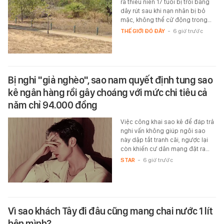
ra thiếu niên 17 tuổi bị trói bằng
dây rút sau khi nạn nhân bị bỏ
mặc, không thể cử động trong…
THẾ GIỚI ĐÓ ĐÂY
-
6 giờ trước
Bị nghi "giả nghèo", sao nam quyết định tung sao
kê ngân hàng rồi gây choáng với mức chi tiêu cả
năm chỉ 94.000 đồng
Việc công khai sao kê để đáp trả
nghi vấn không giúp ngôi sao
này dập tắt tranh cãi, ngược lại
còn khiến cư dân mạng đặt ra…
STAR
-
6 giờ trước
Vì sao khách Tây đi đâu cũng mang chai nước 1 lít
bên mình?