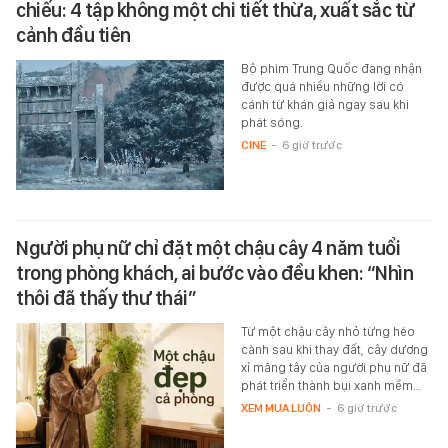
chiếu: 4 tập không một chi tiết thừa, xuất sắc từ
cảnh đầu tiên
Bộ phim Trung Quốc đang nhận
được quá nhiều những lời có
cánh từ khán giả ngay sau khi
phát sóng.
CINE
-
6 giờ trước
Người phụ nữ chỉ đặt một chậu cây 4 năm tuổi
trong phòng khách, ai bước vào đều khen: “Nhìn
thôi đã thấy thư thái”
Từ một chậu cây nhỏ từng héo
cành sau khi thay đất, cây dương
xỉ măng tây của người phụ nữ đã
phát triển thành bụi xanh mềm…
XEM MUA LUÔN
-
6 giờ trước