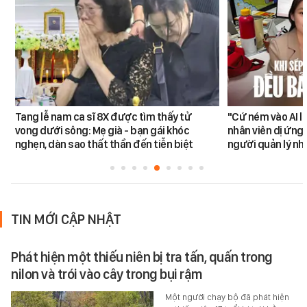
Tang lễ nam ca sĩ 8X được tìm thấy tử
"Cứ ném vào AI l
vong dưới sông: Mẹ già - bạn gái khóc
nhân viên dị ứng 
nghẹn, dàn sao thất thần đến tiễn biệt
người quản lý nh
TIN MỚI CẬP NHẬT
Phát hiện một thiếu niên bị tra tấn, quấn trong
nilon và trói vào cây trong bụi rậm
Một người chạy bộ đã phát hiện