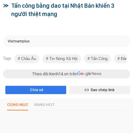
Tấn công bằng dao tại Nhật Bản khiến 3
người thiệt mạng
Vietnamplus
Tags
Châu Âu
Tin Nóng Xã Hội
Tấn Công
Đâm D
Theo dõi Kenh14.vn trên
Chia sẻ
Sao chép link
CÙNG MỤC
ĐANG HOT