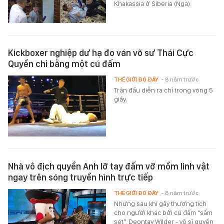
Khakassia ở Siberia (Nga).
Kickboxer nghiệp dư hạ đo ván võ sư Thái Cực
Quyền chỉ bằng một cú đấm
THẾ GIỚI ĐÓ ĐÂY
- 8 năm trước
Trận đấu diễn ra chỉ trong vòng 5
giây.
Nhà vô địch quyền Anh lỡ tay đấm vỡ mồm linh vật
ngay trên sóng truyền hình trực tiếp
THẾ GIỚI ĐÓ ĐÂY
- 8 năm trước
Nhưng sau khi gây thương tích
cho người khác bởi cú đấm "sấm
sét", Deontay Wilder - võ sĩ quyền