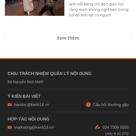
anh nổi tiếng chỉ đơn giản nói
rằng mình không nghĩ bên trong
bộ đồ linh vật có người.
Xem thêm
CHỊU TRÁCH NHIỆM QUẢN LÝ NỘI DUNG
Bà Nguyễn Bích Minh
Ý KIẾN BÀI VIẾT
bandoc@kenh14.vn
Câu hỏi thường gặp
HỢP TÁC NỘI DUNG
marketing@kenh14.vn
024 7309 5555