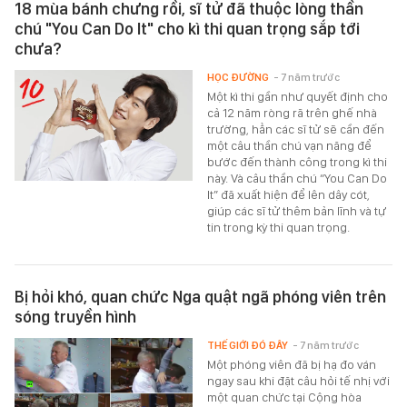
18 mùa bánh chưng rồi, sĩ tử đã thuộc lòng thần
chú "You Can Do It" cho kì thi quan trọng sắp tới
chưa?
HỌC ĐƯỜNG
- 7 năm trước
Một kì thi gần như quyết định cho
cả 12 năm ròng rã trên ghế nhà
trường, hẳn các sĩ tử sẽ cần đến
một câu thần chú vạn năng để
bước đến thành công trong kì thi
này. Và câu thần chú “You Can Do
It” đã xuất hiện để lên dây cót,
giúp các sĩ tử thêm bản lĩnh và tự
tin trong kỳ thi quan trọng.
Bị hỏi khó, quan chức Nga quật ngã phóng viên trên
sóng truyền hình
THẾ GIỚI ĐÓ ĐÂY
- 7 năm trước
Một phóng viên đã bị hạ đo ván
ngay sau khi đặt câu hỏi tế nhị với
một quan chức tại Cộng hòa