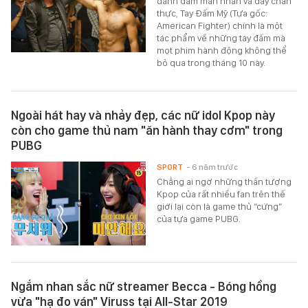
đánh đấm mãn nhãn và đầy chân
thực, Tay Đấm Mỹ (Tựa gốc:
American Fighter) chính là một
tác phẩm về những tay đấm mà
mọt phim hành động không thể
bỏ qua trong tháng 10 này.
Ngoài hát hay và nhảy đẹp, các nữ idol Kpop này
còn cho game thủ nam "ăn hành thay cơm" trong
PUBG
SPORT
- 6 năm trước
Chẳng ai ngờ những thần tượng
Kpop của rất nhiều fan trên thế
giới lại còn là game thủ “cứng”
của tựa game PUBG.
Ngắm nhan sắc nữ streamer Becca - Bóng hồng
vừa "hạ đo ván" Viruss tại All-Star 2019