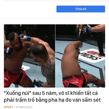
Chia sẻ
"Xuống núi" sau 5 năm, võ sĩ khiến tất cả
phải trầm trồ bằng pha hạ đo ván sấm sét
SPORT
- 5 năm trước