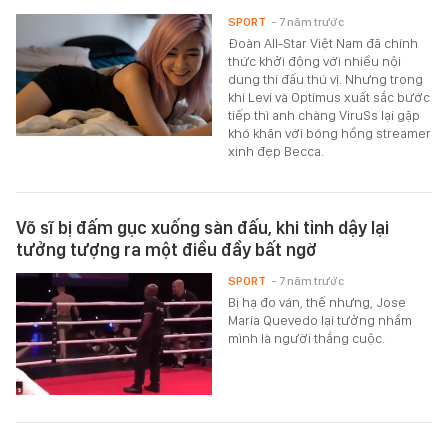
SPORT
- 7 năm trước
Đoàn All-Star Việt Nam đã chính
thức khởi động với nhiều nội
dung thi đấu thú vị. Nhưng trong
khi Levi và Optimus xuất sắc bước
tiếp thì anh chàng ViruSs lại gặp
khó khăn với bóng hồng streamer
xinh đẹp Becca.
Võ sĩ bị đấm gục xuống sàn đấu, khi tỉnh dậy lại
tưởng tượng ra một điều đầy bất ngờ
SPORT
- 7 năm trước
Bị hạ đo ván, thế nhưng, Jose
Maria Quevedo lại tưởng nhầm
mình là người thắng cuộc.