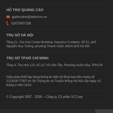
HỖ TRỢ QUẢNG CÁO
giaitrixahoi@admicro.vn
02473007108
TRỤ SỞ HÀ NỘI
Tầng 21, Tòa nhà Center Building, Hapulico Complex, Số 01, phố
Nguyễn Huy Tưởng, phường Thanh Xuân, thành phố Hà Nội
TRỤ SỞ TP.HỒ CHÍ MINH
Tầng 4, Tòa nhà 123, số 127 Võ Văn Tần, Phường Xuân Hòa, TPHCM
Giấy phép thiết lập trang thông tin điện tử tổng hợp trên mạng số
2215/GP-TTĐT do Sở Thông tin và Truyền thông Hà Nội cấp ngày 10
tháng 4 năm 2019
© Copyright 2007 - 2026 – Công ty Cổ phần VCCorp