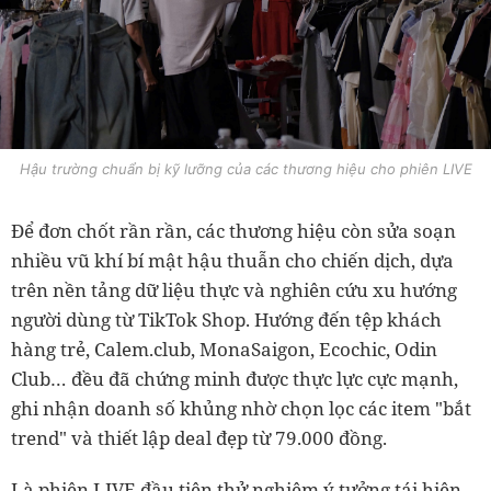
Hậu trường chuẩn bị kỹ lưỡng của các thương hiệu cho phiên LIVE
Để đơn chốt rần rần, các thương hiệu còn sửa soạn
nhiều vũ khí bí mật hậu thuẫn cho chiến dịch, dựa
trên nền tảng dữ liệu thực và nghiên cứu xu hướng
người dùng từ TikTok Shop. Hướng đến tệp khách
hàng trẻ, Calem.club, MonaSaigon, Ecochic, Odin
Club… đều đã chứng minh được thực lực cực mạnh,
ghi nhận doanh số khủng nhờ chọn lọc các item "bắt
trend" và thiết lập deal đẹp từ 79.000 đồng.
Là phiên LIVE đầu tiên thử nghiệm ý tưởng tái hiện