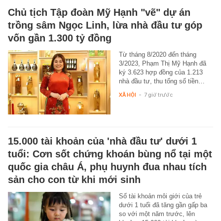
Chủ tịch Tập đoàn Mỹ Hạnh "vẽ" dự án
trồng sâm Ngọc Linh, lừa nhà đầu tư góp
vốn gần 1.300 tỷ đồng
Từ tháng 8/2020 đến tháng
3/2023, Phạm Thị Mỹ Hạnh đã
ký 3.623 hợp đồng của 1.213
nhà đầu tư, thu tổng số tiền…
XÃ HỘI
-
7 giờ trước
15.000 tài khoản của 'nhà đầu tư' dưới 1
tuổi: Cơn sốt chứng khoán bùng nổ tại một
quốc gia châu Á, phụ huynh đua nhau tích
sản cho con từ khi mới sinh
Số tài khoản môi giới của trẻ
dưới 1 tuổi đã tăng gần gấp ba
so với một năm trước, lên