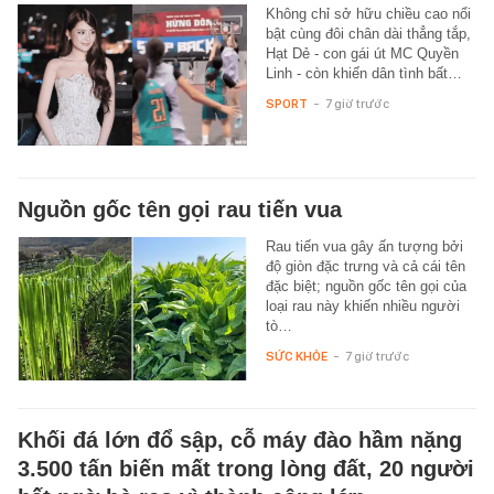
Không chỉ sở hữu chiều cao nổi
bật cùng đôi chân dài thẳng tắp,
Hạt Dẻ - con gái út MC Quyền
Linh - còn khiến dân tình bất…
SPORT
-
7 giờ trước
Nguồn gốc tên gọi rau tiến vua
Rau tiến vua gây ấn tượng bởi
độ giòn đặc trưng và cả cái tên
đặc biệt; nguồn gốc tên gọi của
loại rau này khiến nhiều người
tò…
SỨC KHỎE
-
7 giờ trước
Khối đá lớn đổ sập, cỗ máy đào hầm nặng
3.500 tấn biến mất trong lòng đất, 20 người