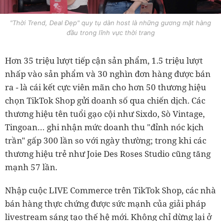
"Thời Trend, Deal Đẹp" quy tụ dàn host là những gương mặt hàng
đầu trong lĩnh vực thời trang
Hơn 35 triệu lượt tiếp cận sản phẩm, 1.5 triệu lượt
nhấp vào sản phẩm và 30 nghìn đơn hàng được bán
ra - là cái kết cực viên mãn cho hơn 50 thương hiệu
chọn TikTok Shop gửi doanh số qua chiến dịch. Các
thương hiệu tên tuổi gạo cội như Sixdo, Sò Vintage,
Tingoan… ghi nhận mức doanh thu "đỉnh nóc kịch
trần" gấp 300 lần so với ngày thường; trong khi các
thương hiệu trẻ như Joie Des Roses Studio cũng tăng
mạnh 57 lần.
Nhập cuộc LIVE Commerce trên TikTok Shop, các nhà
bán hàng thực chứng được sức mạnh của giải pháp
livestream sáng tạo thế hệ mới. Không chỉ dừng lại ở