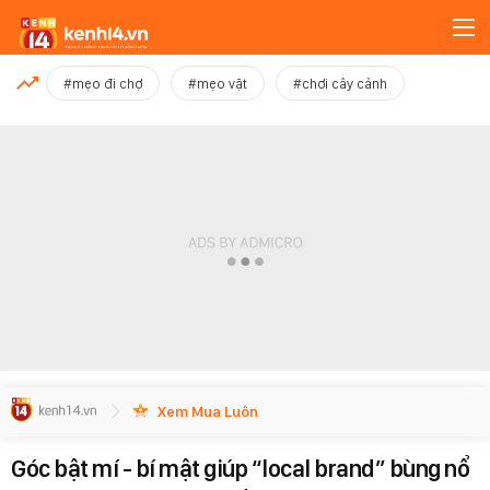
MỚI NHẤT
#mẹo đi chợ
#mẹo vặt
#chơi cây cảnh
Xem thêm
Xem Mua Luôn
Góc bật mí - bí mật giúp “local brand” bùng nổ