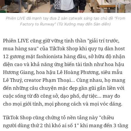
Phiên LIVE đã mạnh tay đưa 2 sàn catwalk sáng tạo chủ đề "From
Factory to Runway" (Từ Xưởng may đến Sàn diễn)
Phiên LIVE cũng giữ vững tinh thần "giải trí trước,
mua hàng sau" của TikTok Shop khi quy tụ dàn host
12 gương mặt fashionista hàng đầu, sở hữu độ nhận
diện cao và khả năng ứng biến tài tình như hoa hậu
Hương Giang, hoa hậu Lê Hoàng Phương, siêu mẫu
Lê Thuý, creator Phạm Thoại… Cùng nhau, họ mang
đến những câu chuyện mặc đẹp gần gũi gắn liền với
cuộc sống từ đồ công sở, dạo phố, dự tiệc… may đo
cho mọi giới tính, mọi phong cách và mọi vóc dáng.
TikTok Shop cũng chứng tỏ nền tảng này "chiều
người dùng thứ 2 thì khó ai số 1" khi mang đến 3 tầng