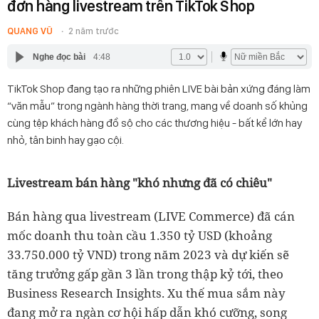
đơn hàng livestream trên TikTok Shop
QUANG VŨ
2 năm trước
Nghe đọc bài
4:48
TikTok Shop đang tạo ra những phiên LIVE bài bản xứng đáng làm
“văn mẫu” trong ngành hàng thời trang, mang về doanh số khủng
cùng tệp khách hàng đồ sộ cho các thương hiệu - bất kể lớn hay
nhỏ, tân binh hay gạo cội.
Livestream bán hàng "khó nhưng đã có chiêu"
Bán hàng qua livestream (LIVE Commerce) đã cán
mốc doanh thu toàn cầu 1.350 tỷ USD (khoảng
33.750.000 tỷ VND) trong năm 2023 và dự kiến sẽ
tăng trưởng gấp gần 3 lần trong thập kỷ tới, theo
Business Research Insights. Xu thế mua sắm này
đang mở ra ngàn cơ hội hấp dẫn khó cưỡng, song