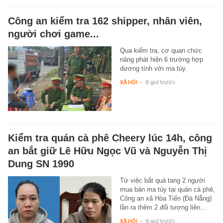
Công an kiểm tra 162 shipper, nhân viên,
người chơi game...
Qua kiểm tra, cơ quan chức
năng phát hiện 6 trường hợp
dương tính với ma túy.
XÃ HỘI
-
6 giờ trước
Kiểm tra quán cà phê Cheery lúc 14h, công
an bắt giữ Lê Hữu Ngọc Vũ và Nguyễn Thị
Dung SN 1990
Từ việc bắt quả tang 2 người
mua bán ma túy tại quán cà phê,
Công an xã Hòa Tiến (Đà Nẵng)
lần ra thêm 2 đối tượng liên…
XÃ HỘI
-
6 giờ trước