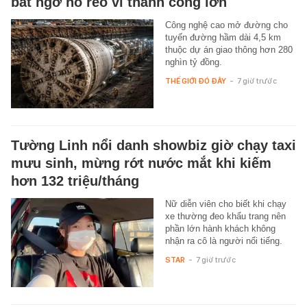
bất ngờ hò reo vì thành công lớn
Công nghệ cao mở đường cho
tuyến đường hầm dài 4,5 km
thuộc dự án giao thông hơn 280
nghìn tỷ đồng.
THẾ GIỚI ĐÓ ĐÂY
-
7 giờ trước
Tường Linh nổi danh showbiz giờ chạy taxi
mưu sinh, mừng rớt nước mắt khi kiếm
hơn 132 triệu/tháng
Nữ diễn viên cho biết khi chạy
xe thường đeo khẩu trang nên
phần lớn hành khách không
nhận ra cô là người nổi tiếng.
STAR
-
7 giờ trước