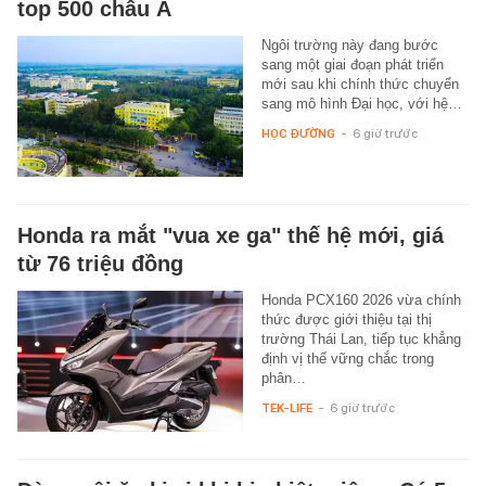
top 500 châu Á
Ngôi trường này đang bước
sang một giai đoạn phát triển
mới sau khi chính thức chuyển
sang mô hình Đại học, với hệ…
HỌC ĐƯỜNG
-
6 giờ trước
Honda ra mắt "vua xe ga" thế hệ mới, giá
từ 76 triệu đồng
Honda PCX160 2026 vừa chính
thức được giới thiệu tại thị
trường Thái Lan, tiếp tục khẳng
định vị thế vững chắc trong
phân…
TEK-LIFE
-
6 giờ trước