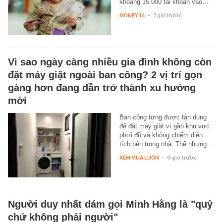
khoảng 15.000 tài khoản vào…
MONEY.14
-
7 giờ trước
Vì sao ngày càng nhiều gia đình không còn
đặt máy giặt ngoài ban công? 2 vị trí gọn
gàng hơn đang dần trở thành xu hướng
mới
Ban công từng được tận dụng
để đặt máy giặt vì gần khu vực
phơi đồ và không chiếm diện
tích bên trong nhà. Thế nhưng…
XEM MUA LUÔN
-
6 giờ trước
Người duy nhất dám gọi Minh Hằng là "quỷ
chứ không phải người"