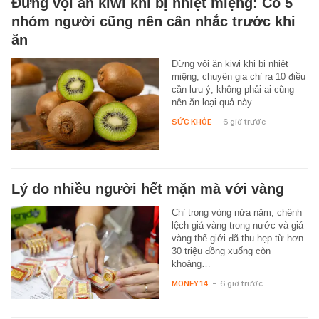
Đừng vội ăn kiwi khi bị nhiệt miệng: Có 5
nhóm người cũng nên cân nhắc trước khi
ăn
Đừng vội ăn kiwi khi bị nhiệt
miệng, chuyên gia chỉ ra 10 điều
cần lưu ý, không phải ai cũng
nên ăn loại quả này.
SỨC KHỎE
-
6 giờ trước
Lý do nhiều người hết mặn mà với vàng
Chỉ trong vòng nửa năm, chênh
lệch giá vàng trong nước và giá
vàng thế giới đã thu hẹp từ hơn
30 triệu đồng xuống còn
khoảng…
MONEY.14
-
6 giờ trước