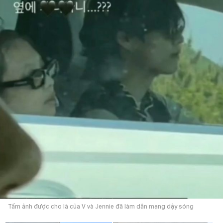
Tấm ảnh được cho là của V và Jennie đã làm dân mạng dậy sóng