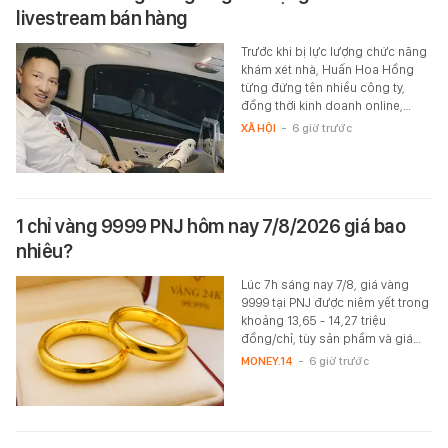
livestream bán hàng
Trước khi bị lực lượng chức năng
khám xét nhà, Huấn Hoa Hồng
từng đứng tên nhiều công ty,
đồng thời kinh doanh online,…
XÃ HỘI
-
6 giờ trước
1 chỉ vàng 9999 PNJ hôm nay 7/8/2026 giá bao
nhiêu?
Lúc 7h sáng nay 7/8, giá vàng
9999 tại PNJ được niêm yết trong
khoảng 13,65 - 14,27 triệu
đồng/chỉ, tùy sản phầm và giá…
MONEY.14
-
6 giờ trước