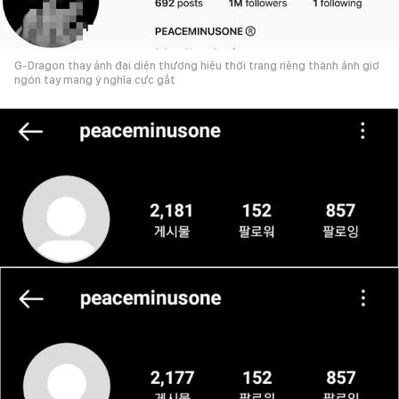
G-Dragon thay ảnh đại diện thương hiệu thời trang riêng thành ảnh giơ
ngón tay mang ý nghĩa cực gắt