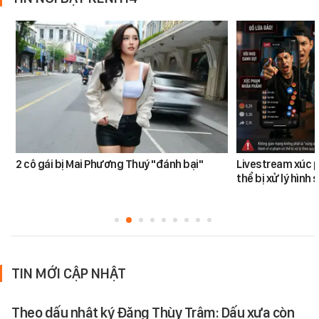
2 cô gái bị Mai Phương Thuý "đánh bại"
Livestream xúc 
thể bị xử lý hình 
TIN MỚI CẬP NHẬT
Theo dấu nhật ký Đặng Thùy Trâm: Dấu xưa còn