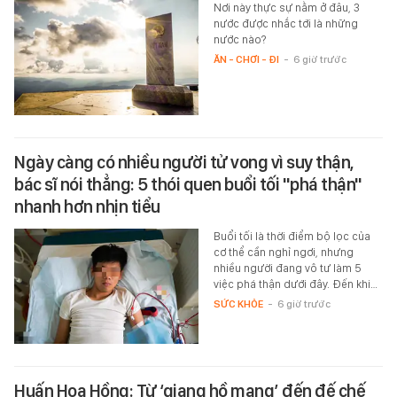
Nơi này thực sự nằm ở đâu, 3
nước được nhắc tới là những
nước nào?
ĂN - CHƠI - ĐI
-
6 giờ trước
Ngày càng có nhiều người tử vong vì suy thận,
bác sĩ nói thẳng: 5 thói quen buổi tối "phá thận"
nhanh hơn nhịn tiểu
Buổi tối là thời điểm bộ lọc của
cơ thể cần nghỉ ngơi, nhưng
nhiều người đang vô tư làm 5
việc phá thận dưới đây. Đến khi…
SỨC KHỎE
-
6 giờ trước
Huấn Hoa Hồng: Từ ‘giang hồ mạng’ đến đế chế