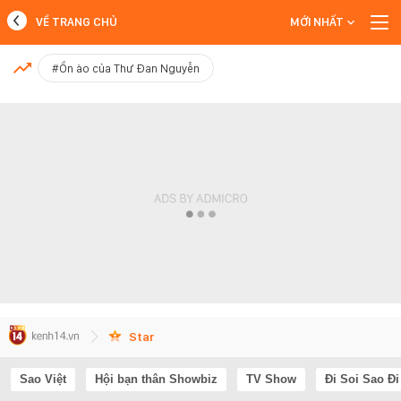
VỀ TRANG CHỦ
MỚI NHẤT
MỚI NHẤT
#Ồn ào của Thư Đan Nguyễn
Xem thêm
Star
Sao Việt
Hội bạn thân Showbiz
TV Show
Đi Soi Sao Đi