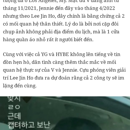
tượng đá ở Los Angeles, Mỹ. Mặc dù V đăng ảnh từ
tháng 11/2021, Jennie đến đây vào tháng 4/2022
nhưng theo Lee Jin Ho, đây chính là bằng chứng cả 2
có mối quan hệ thân thiết. Lý do là bởi nơi cặp đôi
chụp ảnh không phải địa điểm du lịch, mà là 1 cửa
hàng quần áo nhỏ rất ít người biết đến.
Cùng với việc cả YG và HYBE không lên tiếng về tin
đồn hẹn hò, dân tình càng thêm thắc mắc về mối
quan hệ thực sự của V và Jennie. Cựu phóng viên giải
trí Lee Jin Ho đưa ra dự đoán rằng cả 2 công ty sẽ im
lặng đến cùng.