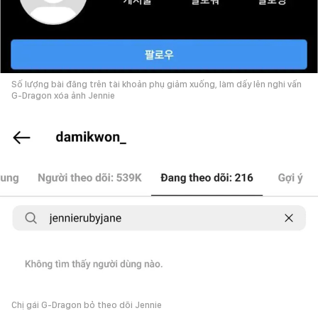
Số lượng bài đăng trên tài khoản phụ giảm xuống, làm dấy lên nghi vấn
G-Dragon xóa ảnh Jennie
Chị gái G-Dragon bỏ theo dõi Jennie