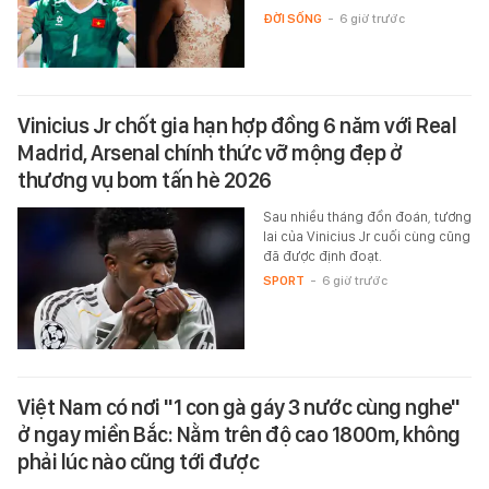
ĐỜI SỐNG
-
6 giờ trước
Vinicius Jr chốt gia hạn hợp đồng 6 năm với Real
Madrid, Arsenal chính thức vỡ mộng đẹp ở
thương vụ bom tấn hè 2026
Sau nhiều tháng đồn đoán, tương
lai của Vinicius Jr cuối cùng cũng
đã được định đoạt.
SPORT
-
6 giờ trước
Việt Nam có nơi "1 con gà gáy 3 nước cùng nghe"
ở ngay miền Bắc: Nằm trên độ cao 1800m, không
phải lúc nào cũng tới được