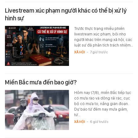
Livestream xúc phạm người khác có thể bị xử lý
hình sự
Trước thực trạng nhiều phiên
livestream xúc phạm, bôi nhọ
người khác trên mạng xã hội, các
luật sư đã phân tích trách nhiệm…
XÃ HỘI
-
7 giờ trước
Miền Bắc mưa đến bao giờ?
Hôm nay (7/8), miền Bắc tiếp tục
có mưa rào và dông rải rác, cục
bộ có mưa to, nắng gián đoạn.
Dự báo từ đêm nay mưa giảm,
từ…
XÃ HỘI
-
6 giờ trước