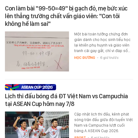
Con làm bài "99-50=49" bị gạch đỏ, mẹ bức xúc
lên thẳng trường chất vấn giáo viên: "Con tôi
không hề làm sai"
Một bài toán tưởng chừng đơn
giản dành cho học sinh tiểu học
lại khiến phụ huynh và giáo viên
tranh cãi gay gắt, chỉ vì đáp số…
HỌC ĐƯỜNG
-
6 giờ trước
Lịch thi đấu bóng đá ĐT Việt Nam vs Campuchia
tại ASEAN Cup hôm nay 7/8
Cập nhật lịch thi đấu, kênh phát
sóng trận đấu giữa đội tuyển Việt
Nam và Campuchia lượt cuối
bảng A ASEAN Cup 2026.
SPORT
-
6 giờ trước