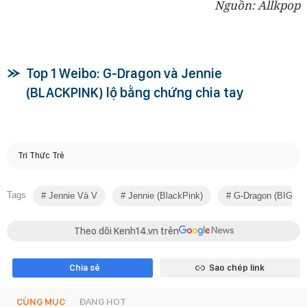
Nguồn: Allkpop
Top 1 Weibo: G-Dragon và Jennie
(BLACKPINK) lộ bằng chứng chia tay
Trí Thức Trẻ
Tags
Jennie Và V
Jennie (BlackPink)
G-Dragon (BIGBA
Theo dõi Kenh14.vn trên
Chia sẻ
Sao chép link
CÙNG MỤC
ĐANG HOT