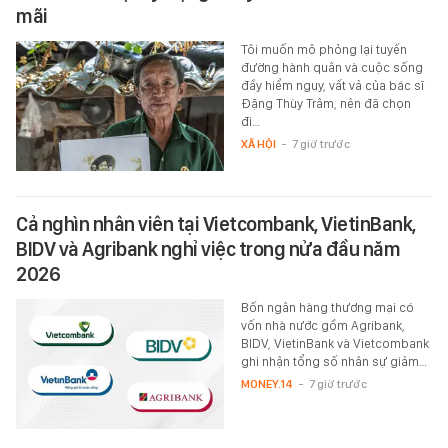
mãi
Tôi muốn mô phỏng lại tuyến
đường hành quân và cuộc sống
đầy hiểm nguy, vất vả của bác sĩ
Đặng Thùy Trâm, nên đã chọn
đi…
XÃ HỘI
-
7 giờ trước
Cả nghìn nhân viên tại Vietcombank, VietinBank,
BIDV và Agribank nghỉ việc trong nửa đầu năm
2026
Bốn ngân hàng thương mại có
vốn nhà nước gồm Agribank,
BIDV, VietinBank và Vietcombank
ghi nhận tổng số nhân sự giảm…
MONEY.14
-
7 giờ trước