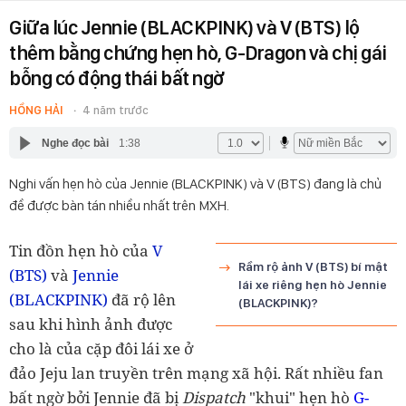
Giữa lúc Jennie (BLACKPINK) và V (BTS) lộ
thêm bằng chứng hẹn hò, G-Dragon và chị gái
bỗng có động thái bất ngờ
HỒNG HẢI
4 năm trước
Nghe đọc bài
1:38
Nghi vấn hẹn hò của Jennie (BLACKPINK) và V (BTS) đang là chủ
đề được bàn tán nhiều nhất trên MXH.
Tin đồn hẹn hò của
V
Rầm rộ ảnh V (BTS) bí mật
(BTS)
và
Jennie
lái xe riêng hẹn hò Jennie
(BLACKPINK)
đã rộ lên
(BLACKPINK)?
sau khi hình ảnh được
cho là của cặp đôi lái xe ở
đảo Jeju lan truyền trên mạng xã hội. Rất nhiều fan
bất ngờ bởi Jennie đã bị
Dispatch
"khui" hẹn hò
G-