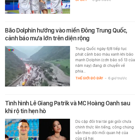
Bão Dolphin hướng vào miền Đông Trung Quốc,
cảnh báo mưa lớn trên diện rộng
Trung Quốc ngày 6/8 tiếp tục
phát cảnh báo màu xanh khi bão
mạnh Dolphin (cơn bão số 13 của
năm nay) đang di chuyển về
phía…
THẾ GIỚI ĐÓ ĐÂY
-
6 giờ trước
Tình hình Lê Giang Patrik và MC Hoàng Oanh sau
khi rộ tin hẹn hò
Dù cặp đôi trai tài gái giỏi chưa
chính thức lên tiếng, công chúng
vẫn theo dõi mối quan hệ của
của cả hai.