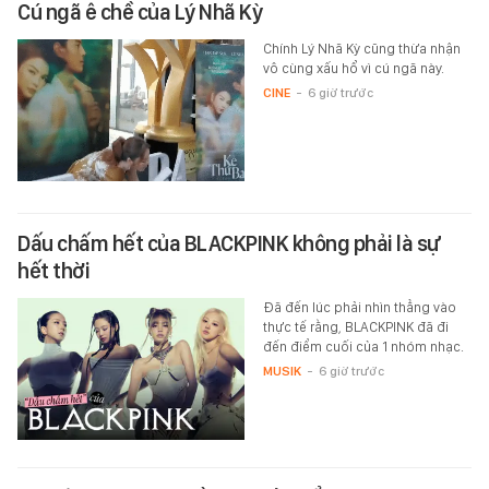
Cú ngã ê chề của Lý Nhã Kỳ
Chính Lý Nhã Kỳ cũng thừa nhận
vô cùng xấu hổ vì cú ngã này.
CINE
-
6 giờ trước
Dấu chấm hết của BLACKPINK không phải là sự
hết thời
Đã đến lúc phải nhìn thẳng vào
thực tế rằng, BLACKPINK đã đi
đến điểm cuối của 1 nhóm nhạc.
MUSIK
-
6 giờ trước