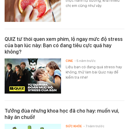
thực hành tự sướng, khá nhiều
chị em cũng như vậy.
QUIZ từ thói quen xem phim, lộ ngay mức độ stress
của bạn lúc này: Bạn có đang tiêu cực quá hay
không?
CINE
- 5 năm trước
Liệu bạn có đang quá stress hay
không, thử làm bài Quiz này để
kiểm tra nhé!
Tưởng đùa nhưng khoa học đã cho hay: muốn vui,
hãy ăn chuối!
SỨC KHỎE
- 7 năm trước