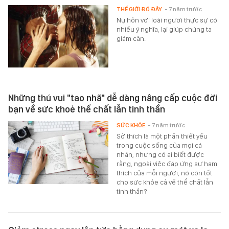
THẾ GIỚI ĐÓ ĐÂY
- 7 năm trước
Nụ hôn với loài người thực sự có
nhiều ý nghĩa, lại giúp chúng ta
giảm cân.
Những thú vui "tao nhã" dễ dàng nâng cấp cuộc đời
bạn về sức khoẻ thể chất lẫn tinh thần
SỨC KHỎE
- 7 năm trước
Sở thích là một phần thiết yếu
trong cuộc sống của mọi cá
nhân, nhưng có ai biết được
rằng, ngoài việc đáp ứng sự ham
thích của mỗi người, nó còn tốt
cho sức khỏe cả về thể chất lẫn
tinh thần?