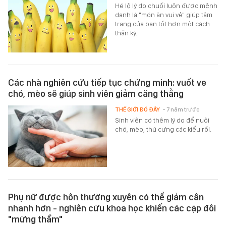
Hé lộ lý do chuối luôn được mệnh
danh là "món ăn vui vẻ" giúp tâm
trạng của bạn tốt hơn một cách
thần kỳ.
Các nhà nghiên cứu tiếp tục chứng minh: vuốt ve
chó, mèo sẽ giúp sinh viên giảm căng thẳng
THẾ GIỚI ĐÓ ĐÂY
- 7 năm trước
Sinh viên có thêm lý do để nuôi
chó, mèo, thú cưng các kiểu rồi.
Phụ nữ được hôn thường xuyên có thể giảm cân
nhanh hơn - nghiên cứu khoa học khiến các cặp đôi
"mừng thầm"