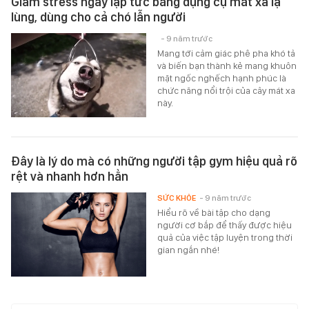
Giảm stress ngay lập tức bằng dụng cụ mát xa lạ
lùng, dùng cho cả chó lẫn người
- 9 năm trước
Mang tới cảm giác phê pha khó tả
và biến bạn thành kẻ mang khuôn
mặt ngốc nghếch hạnh phúc là
chức năng nổi trội của cây mát xa
này.
Đây là lý do mà có những người tập gym hiệu quả rõ
rệt và nhanh hơn hẳn
SỨC KHỎE
- 9 năm trước
Hiểu rõ về bài tập cho dạng
người cơ bắp để thấy được hiệu
quả của việc tập luyện trong thời
gian ngắn nhé!