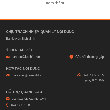
Xem thêm
CHỊU TRÁCH NHIỆM QUẢN LÝ NỘI DUNG
Bà Nguyễn Bích Minh
Ý KIẾN BÀI VIẾT
bandoc@kenh14.vn
Câu hỏi thường gặp
HỢP TÁC NỘI DUNG
marketing@kenh14.vn
024 7309 5555
HỖ TRỢ QUẢNG CÁO
giaitrixahoi@admicro.vn
02473007108