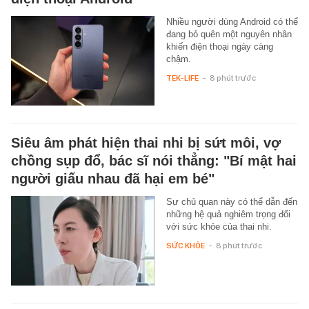
Nhiều người dùng Android có thể
đang bỏ quên một nguyên nhân
khiến điện thoại ngày càng
chậm.
TEK-LIFE
-
8 phút trước
Siêu âm phát hiện thai nhi bị sứt môi, vợ
chồng sụp đổ, bác sĩ nói thẳng: "Bí mật hai
người giấu nhau đã hại em bé"
Sự chủ quan này có thể dẫn đến
những hệ quả nghiêm trọng đối
với sức khỏe của thai nhi.
SỨC KHỎE
-
8 phút trước