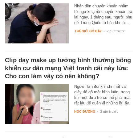
Nhận tiền chuyển khoản nhầm
từ người lạ rồi chuyển khoản trả
lại ngay, 1 tháng sau, người phụ
nữ Trung Quốc tá hỏa khi tài…
THẾ GIỚI ĐÓ ĐÂY
-
2 giờ trước
Clip dạy make up tưởng bình thường bỗng
khiến cư dân mạng Việt tranh cãi nảy lửa:
Cho con làm vậy có nên không?
Người lớn đôi khi chỉ mất vài
giây để gõ một bình luận, trong
khi một đứa trẻ có thể phải mất
rất lâu để quên đi những lời ấy.
HỌC ĐƯỜNG
-
2 giờ trước