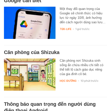
Google cần biết
Một thay đổi quan trọng của
Google sẽ chính thức có hiệu
lực từ ngày 10/8, ảnh hưởng
đến cách người dùng sao lưu…
TEK-LIFE
-
1 giờ trước
Căn phòng của Shizuka
Căn phòng nơi Shizuka sinh
sống ẩn chứa nhiều chi tiết có
thể tiết lộ cách giáo dục riêng
của gia đình cô bé.
HỌC ĐƯỜNG
-
10 phút trước
Thông báo quan trọng đến người dùng
điện thoại Android