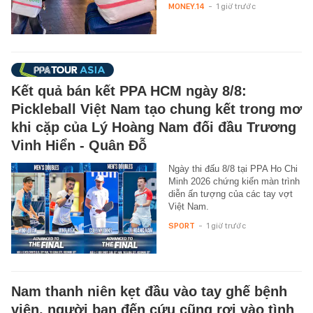
MONEY.14
-
1 giờ trước
Kết quả bán kết PPA HCM ngày 8/8:
Pickleball Việt Nam tạo chung kết trong mơ
khi cặp của Lý Hoàng Nam đối đầu Trương
Vinh Hiển - Quân Đỗ
Ngày thi đấu 8/8 tại PPA Ho Chi
Minh 2026 chứng kiến màn trình
diễn ấn tượng của các tay vợt
Việt Nam.
SPORT
-
1 giờ trước
Nam thanh niên kẹt đầu vào tay ghế bệnh
viện, người bạn đến cứu cũng rơi vào tình