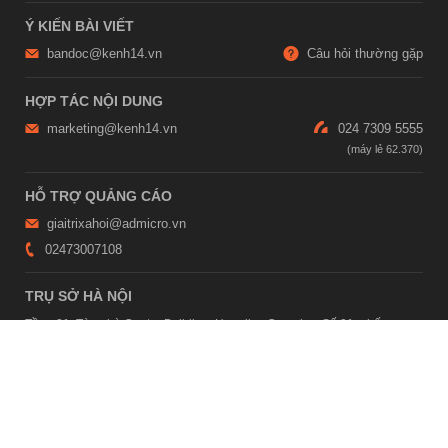
Ý KIẾN BÀI VIẾT
bandoc@kenh14.vn
Câu hỏi thường gặp
HỢP TÁC NỘI DUNG
marketing@kenh14.vn
024 7309 5555
HỖ TRỢ QUẢNG CÁO
giaitrixahoi@admicro.vn
02473007108
TRỤ SỞ HÀ NỘI
Tầng 21, Tòa nhà Center Building, Hapulico Complex, Số 01, phố
Nguyễn Huy Tưởng, phường Thanh Xuân, thành phố Hà Nội
TRỤ SỞ TP.HỒ CHÍ MINH
Tầng 4, Tòa nhà 123, số 127 Võ Văn Tần, Phường Xuân Hòa, TPHCM