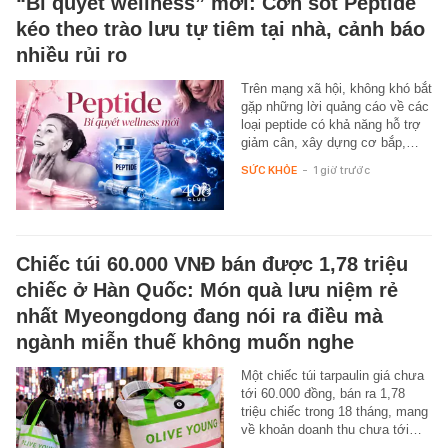
“Bí quyết wellness” mới: Cơn sốt Peptide
kéo theo trào lưu tự tiêm tại nhà, cảnh báo
nhiều rủi ro
Trên mạng xã hội, không khó bắt
gặp những lời quảng cáo về các
loại peptide có khả năng hỗ trợ
giảm cân, xây dựng cơ bắp,…
SỨC KHỎE
-
1 giờ trước
Chiếc túi 60.000 VNĐ bán được 1,78 triệu
chiếc ở Hàn Quốc: Món quà lưu niệm rẻ
nhất Myeongdong đang nói ra điều mà
ngành miễn thuế không muốn nghe
Một chiếc túi tarpaulin giá chưa
tới 60.000 đồng, bán ra 1,78
triệu chiếc trong 18 tháng, mang
về khoản doanh thu chưa tới…