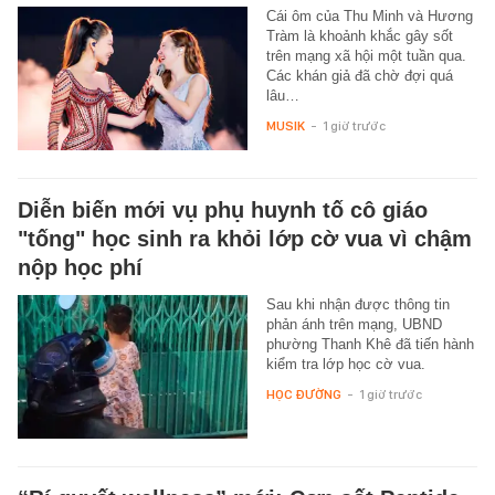
Cái ôm của Thu Minh và Hương
Tràm là khoảnh khắc gây sốt
trên mạng xã hội một tuần qua.
Các khán giả đã chờ đợi quá
lâu…
MUSIK
-
1 giờ trước
Diễn biến mới vụ phụ huynh tố cô giáo
"tống" học sinh ra khỏi lớp cờ vua vì chậm
nộp học phí
Sau khi nhận được thông tin
phản ánh trên mạng, UBND
phường Thanh Khê đã tiến hành
kiểm tra lớp học cờ vua.
HỌC ĐƯỜNG
-
1 giờ trước