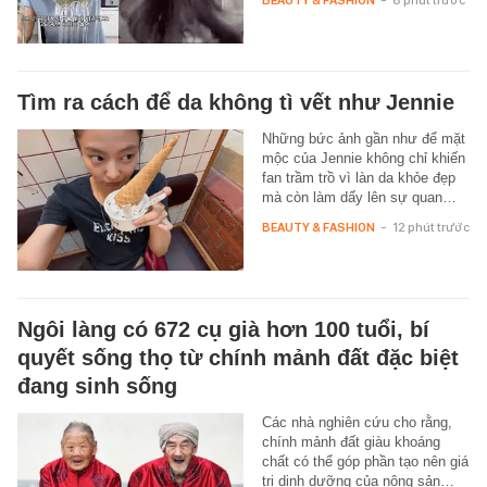
Tìm ra cách để da không tì vết như Jennie
Những bức ảnh gần như để mặt
mộc của Jennie không chỉ khiến
fan trầm trồ vì làn da khỏe đẹp
mà còn làm dấy lên sự quan…
BEAUTY & FASHION
-
12 phút trước
Ngôi làng có 672 cụ già hơn 100 tuổi, bí
quyết sống thọ từ chính mảnh đất đặc biệt
đang sinh sống
Các nhà nghiên cứu cho rằng,
chính mảnh đất giàu khoáng
chất có thể góp phần tạo nên giá
trị dinh dưỡng của nông sản…