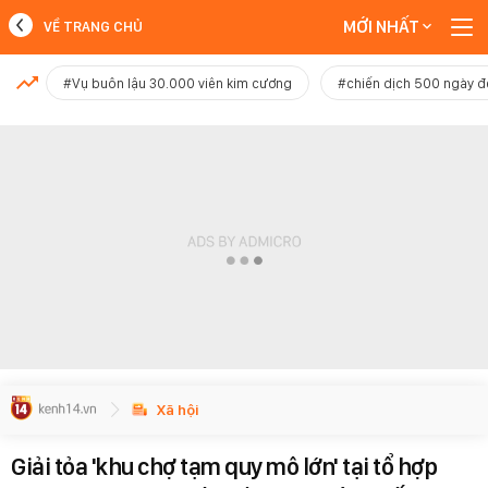
MỚI NHẤT
VỀ TRANG CHỦ
MỚI NHẤT
#Vụ buôn lậu 30.000 viên kim cương
#chiến dịch 500 ngày 
Xem thêm
Xã hội
Giải tỏa 'khu chợ tạm quy mô lớn' tại tổ hợp