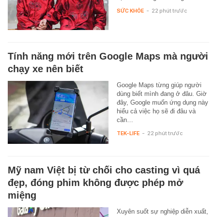
SỨC KHỎE
-
22 phút trước
Tính năng mới trên Google Maps mà người
chạy xe nên biết
Google Maps từng giúp người
dùng biết mình đang ở đâu. Giờ
đây, Google muốn ứng dụng này
hiểu cả việc họ sẽ đi đâu và
cần…
TEK-LIFE
-
22 phút trước
Mỹ nam Việt bị từ chối cho casting vì quá
đẹp, đóng phim không được phép mở
miệng
Xuyên suốt sự nghiệp diễn xuất,