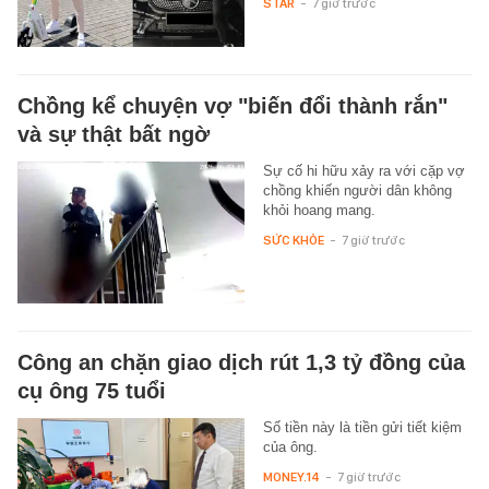
STAR
-
7 giờ trước
Chồng kể chuyện vợ "biến đổi thành rắn"
và sự thật bất ngờ
Sự cố hi hữu xảy ra với cặp vợ
chồng khiến người dân không
khỏi hoang mang.
SỨC KHỎE
-
7 giờ trước
Công an chặn giao dịch rút 1,3 tỷ đồng của
cụ ông 75 tuổi
Số tiền này là tiền gửi tiết kiệm
của ông.
MONEY.14
-
7 giờ trước