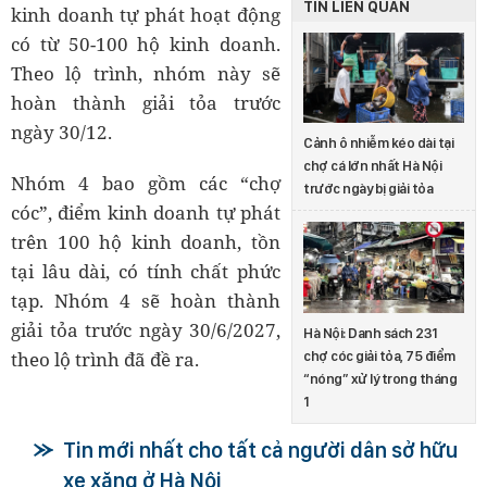
TIN LIÊN QUAN
kinh doanh tự phát hoạt động
có từ 50-100 hộ kinh doanh.
Theo lộ trình, nhóm này sẽ
hoàn thành giải tỏa trước
ngày 30/12.
Cảnh ô nhiễm kéo dài tại
chợ cá lớn nhất Hà Nội
Nhóm 4 bao gồm các “chợ
trước ngày bị giải tỏa
cóc”, điểm kinh doanh tự phát
trên 100 hộ kinh doanh, tồn
tại lâu dài, có tính chất phức
tạp. Nhóm 4 sẽ hoàn thành
giải tỏa trước ngày 30/6/2027,
Hà Nội: Danh sách 231
theo lộ trình đã đề ra.
chợ cóc giải tỏa, 75 điểm
“nóng” xử lý trong tháng
1
Tin mới nhất cho tất cả người dân sở hữu
xe xăng ở Hà Nội