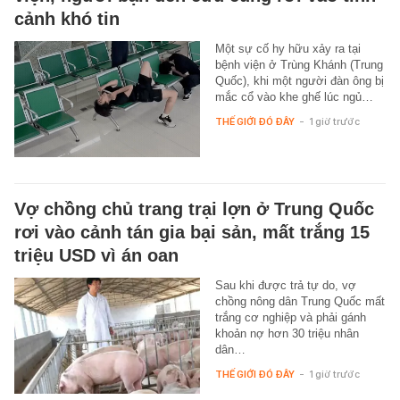
cảnh khó tin
Một sự cố hy hữu xảy ra tại
bệnh viện ở Trùng Khánh (Trung
Quốc), khi một người đàn ông bị
mắc cổ vào khe ghế lúc ngủ…
THẾ GIỚI ĐÓ ĐÂY
-
1 giờ trước
Vợ chồng chủ trang trại lợn ở Trung Quốc
rơi vào cảnh tán gia bại sản, mất trắng 15
triệu USD vì án oan
Sau khi được trả tự do, vợ
chồng nông dân Trung Quốc mất
trắng cơ nghiệp và phải gánh
khoản nợ hơn 30 triệu nhân
dân…
THẾ GIỚI ĐÓ ĐÂY
-
1 giờ trước