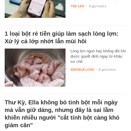
TEK-LIFE
-
6 giờ trước
1 loại bột rẻ tiền giúp làm sạch lòng lợn:
Xử lý cả lớp nhớt lẫn mùi hôi
Lòng lợn ngon hay không đôi khi
được quyết định ngay từ khâu
sơ chế.
XEM MUA LUÔN
-
6 giờ trước
Thư Kỳ, Ella không bỏ tinh bột mỗi ngày
mà vẫn giữ dáng, nhưng đây là sai lầm
khiến nhiều người "cắt tinh bột càng khó
giảm cân"