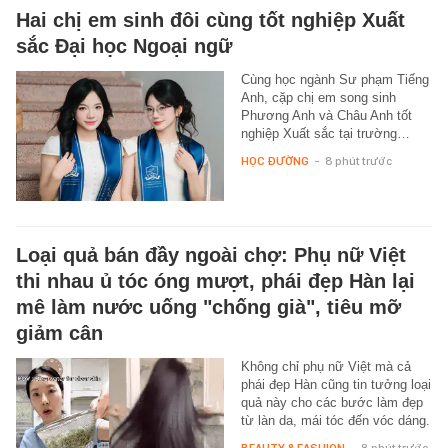
Hai chị em sinh đôi cùng tốt nghiệp Xuất
sắc Đại học Ngoại ngữ
Cùng học ngành Sư phạm Tiếng
Anh, cặp chị em song sinh
Phương Anh và Châu Anh tốt
nghiệp Xuất sắc tại trường…
HỌC ĐƯỜNG
-
8 phút trước
Loại quả bán đầy ngoài chợ: Phụ nữ Việt
thi nhau ủ tóc óng mượt, phái đẹp Hàn lại
mê làm nước uống "chống già", tiêu mỡ
giảm cân
Không chỉ phụ nữ Việt mà cả
phái đẹp Hàn cũng tin tưởng loại
quả này cho các bước làm đẹp
từ làn da, mái tóc đến vóc dáng.
BEAUTY & FASHION
-
8 phút trước