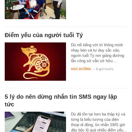
Điểm yếu của người tuổi Tý
Dù nổi tiếng với trí thông minh
nhạy bén và tư duy sắc sảo,
người tuổi Tý nơi giảng đường
lẫn công sở vẫn sở hữu…
HỌC ĐƯỜNG
-
6 giờ trước
5 lý do nên dừng nhắn tin SMS ngay lập
tức
Dù đã tồn tại hơn ba thập kỷ và
từng là biểu tượng của điện
thoại di động, tin nhắn SMS giờ
đây bộc lộ quá nhiều điểm yếu…