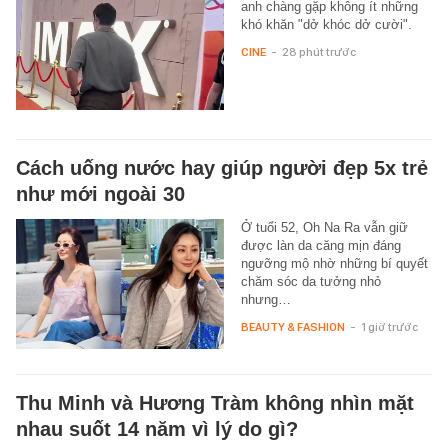
anh chàng gặp không ít những
khó khăn "dở khóc dở cười".
CINE
-
28 phút trước
Cách uống nước hay giúp người đẹp 5x trẻ
như mới ngoài 30
Ở tuổi 52, Oh Na Ra vẫn giữ
được làn da căng mịn đáng
ngưỡng mộ nhờ những bí quyết
chăm sóc da tưởng nhỏ
nhưng…
BEAUTY & FASHION
-
1 giờ trước
Thu Minh và Hương Tràm không nhìn mặt
nhau suốt 14 năm vì lý do gì?