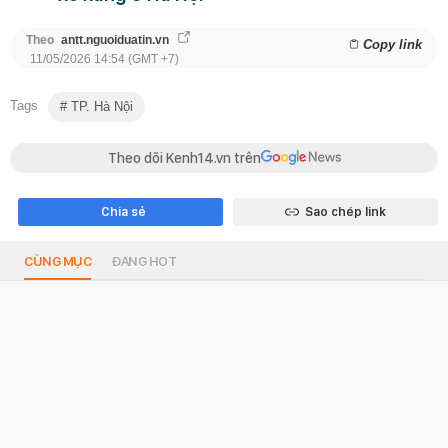
Theo
antt.nguoiduatin.vn
Copy link
11/05/2026 14:54 (GMT +7)
Tags
TP. Hà Nội
Theo dõi Kenh14.vn trên
Chia sẻ
Sao chép link
CÙNG MỤC
ĐANG HOT