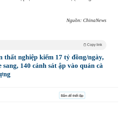
Nguồn: ChinaNews
Copy link
n thất nghiệp kiếm 17 tỷ đồng/ngày,
e sang, 140 cảnh sát ập vào quán cà
ượng
Bấm để thiết lập