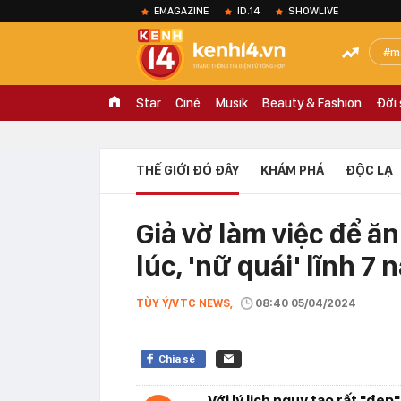
EMAGAZINE
ID.14
SHOWLIVE
m
Star
Ciné
Musik
Beauty & Fashion
Đời
THẾ GIỚI ĐÓ ĐÂY
KHÁM PHÁ
ĐỘC LẠ
Giả vờ làm việc để ă
lúc, 'nữ quái' lĩnh 7 
TÙY Ý/VTC NEWS,
08:40 05/04/2024
Chia sẻ
Với lý lịch ngụy tạo rất "đẹp