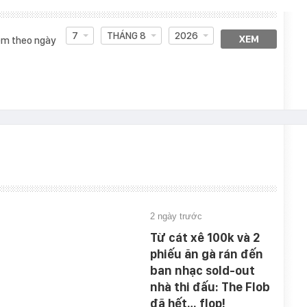
7
THÁNG 8
2026
XEM
m theo ngày
2 ngày trước
Từ cát xê 100k và 2
phiếu ăn gà rán đến
ban nhạc sold-out
nhà thi đấu: The Flob
đã hết… flop!