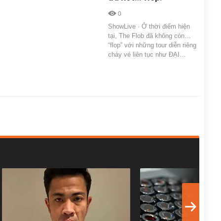
0
ShowLive · Ở thời điểm hiện
tại, The Flob đã không còn…
“flop” với những tour diễn riêng
cháy vé liên tục như ĐẠI…