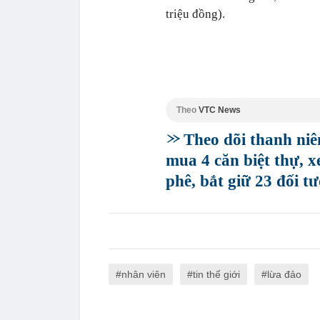
triệu đồng).
Theo
VTC News
Theo dõi thanh niê
mua 4 căn biệt thự, x
phê, bắt giữ 23 đối t
nhân viên
tin thế giới
lừa đảo