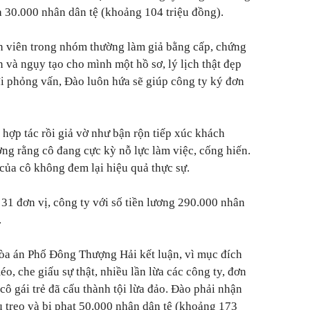
à 30.000 nhân dân tệ (khoảng 104 triệu đồng).
h viên trong nhóm thường làm giả bằng cấp, chứng
ấn và ngụy tạo cho mình một hồ sơ, lý lịch thật đẹp
 đi phỏng vấn, Đào luôn hứa sẽ giúp công ty ký đơn
 hợp tác rồi giả vờ như bận rộn tiếp xúc khách
ởng rằng cô đang cực kỳ nỗ lực làm việc, cống hiến.
 của cô không đem lại hiệu quả thực sự.
 31 đơn vị, công ty với số tiền lương 290.000 nhân
.
Tòa án Phố Đông Thượng Hải kết luận, vì mục đích
éo, che giấu sự thật, nhiều lần lừa các công ty, đơn
 cô gái trẻ đã cấu thành tội lừa đảo. Đào phải nhận
ù treo và bị phạt 50.000 nhân dân tệ (khoảng 173