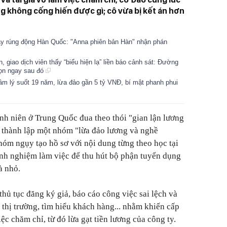
g không cống hiến được gì; cô vừa bị kết án hơn
 gây rúng động Hàn Quốc: "Anna phiên bản Hàn" nhận phán
, giao dịch viên thấy “biểu hiện lạ” liền báo cảnh sát: Đường
gọn ngay sau đó
 tâm lý suốt 19 năm, lừa đảo gần 5 tỷ VNĐ, bí mật phanh phui
h niên ở Trung Quốc đua theo thói "gian lận lương
 thành lập một nhóm "lừa đảo lương và nghề
hóm ngụy tạo hồ sơ với nội dung từng theo học tại
inh nghiệm làm việc để thu hút bộ phận tuyển dụng
à nhỏ.
hủ tục đăng ký giả, báo cáo công việc sai lệch và
 thị trường, tìm hiểu khách hàng... nhằm khiến cấp
ệc chăm chỉ, từ đó lừa gạt tiền lương của công ty.