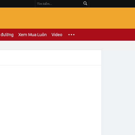
 đường
Xem Mua Luôn
Video