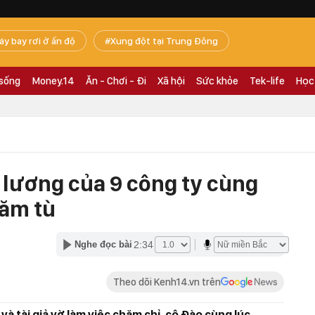
áy bay rơi ở ấn độ
Xung đột tại Trung Đông
 sống
Money.14
Ăn - Chơi - Đi
Xã hội
Sức khỏe
Tek-life
Học
n lương của 9 công ty cùng
năm tù
2:34
Nghe đọc bài
Theo dõi Kenh14.vn trên
" và tài giả vờ làm việc chăm chỉ, cô Đào cùng lúc