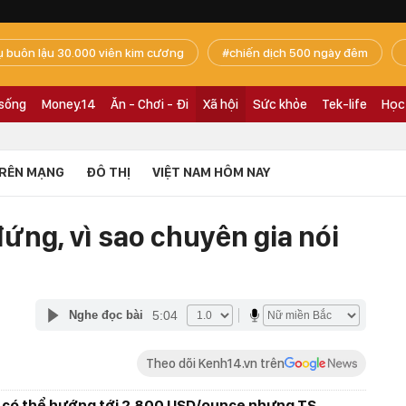
ụ buôn lậu 30.000 viên kim cương
chiến dịch 500 ngày đêm
 sống
Money.14
Ăn - Chơi - Đi
Xã hội
Sức khỏe
Tek-life
Học
RÊN MẠNG
ĐÔ THỊ
VIỆT NAM HÔM NAY
ứng, vì sao chuyên gia nói
5:04
Nghe đọc bài
Theo dõi Kenh14.vn trên
áo có thể hướng tới 2.800 USD/ounce nhưng TS