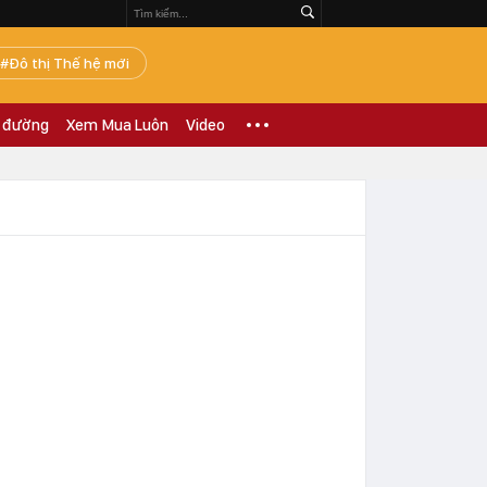
Đô thị Thế hệ mới
 đường
Xem Mua Luôn
Video