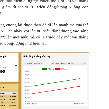
ều thời điểm đi ngược chiều thế giới khi vài tháng
 giảm từ sát 90-91 triệu đồng/lượng xuống còn
g.
ông cưỡng lại được theo đà đi lên mạnh mẽ của thế
g SJC đã nhảy vọt lên 88 triệu đồng/lượng vào sáng
ượt lên một mức mà có lẽ trước đây một vài tháng
iệu đồng/lượng như hiện tại.