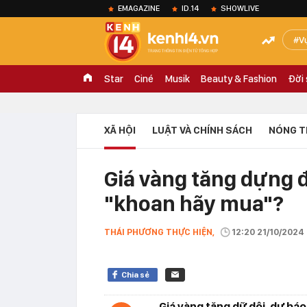
EMAGAZINE
ID.14
SHOWLIVE
V
Star
Ciné
Musik
Beauty & Fashion
Đời
XÃ HỘI
LUẬT VÀ CHÍNH SÁCH
NÓNG T
Giá vàng tăng dựng đ
"khoan hãy mua"?
THÁI PHƯƠNG THỰC HIỆN,
12:20 21/10/2024
Chia sẻ
Giá vàng tăng dữ dội, dự b