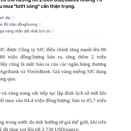
u mua "lướt sóng" cần thận trọng.
hời đại
ần 86 triệu đồng/lượng
giá vàng nhẫn đắt nhất lịch sử
SJC được Công ty SJC điều chỉnh tăng mạnh lên 86
88 triệu đồng/lượng bán ra, tăng thêm 2 triệu
 Đây cũng là mức bán ra của các ngân hàng thương
Agribank và VietinBank. Giá vàng miếng SJC đang
áng qua.
và vàng trang sức tiếp tục lập đỉnh lịch sử mới khi
t mua vào 84,4 triệu đồng/lượng, bán ra 85,7 triệu
g trong nước do ảnh hưởng từ giá thế giới, khi trên
uý đã tăng vọt lên tới 2.730 USD/ounce.