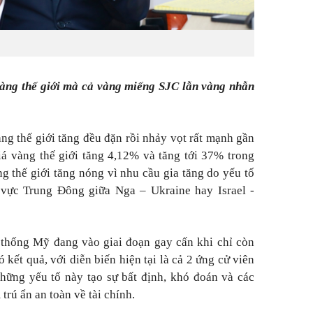
vàng thế giới mà cả vàng miếng SJC lẫn vàng nhẫn
àng thế giới tăng đều đặn rồi nhảy vọt rất mạnh gần
iá vàng thế giới tăng 4,12% và tăng tới 37% trong
g thế giới tăng nóng vì nhu cầu gia tăng do yếu tố
u vực Trung Đông giữa Nga – Ukraine hay Israel -
 thống Mỹ đang vào giai đoạn gay cấn khi chỉ còn
 kết quả, với diễn biến hiện tại là cả 2 ứng cử viên
hững yếu tố này tạo sự bất định, khó đoán và các
rú ẩn an toàn về tài chính.