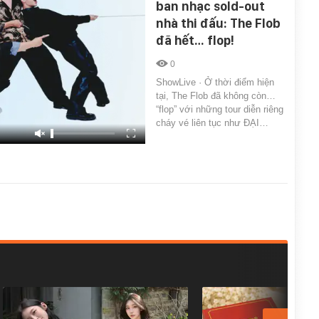
ban nhạc sold-out
nhà thi đấu: The Flob
đã hết… flop!
0
ShowLive · Ở thời điểm hiện
tại, The Flob đã không còn…
“flop” với những tour diễn riêng
cháy vé liên tục như ĐẠI…