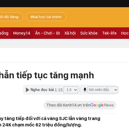
60 độ Vàng
bài học tài chính
 sống
Money.14
Ăn - Chơi - Đi
Xã hội
Sức khỏe
Tek-life
Học
nhẫn tiếp tục tăng mạnh
1:15
Nghe đọc bài
Theo dõi Kenh14.vn trên
y tăng tiếp đối với cả vàng SJC lẫn vàng trang
ẫn 24K chạm mốc 62 triệu đồng/lượng.