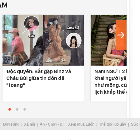
ÂM
Độc quyền: Bắt gặp Binz và
Nam NSƯT 2 lần đò
Châu Bùi giữa tin đồn đã
khai người yêu SN 
"toang"
như mộng, cùng nh
lịch khắp thế gian
Đời sống
Xã hội
Ăn - Chơi - Đi
Xem Mua Luôn
Thế giới đó đây
Sức 