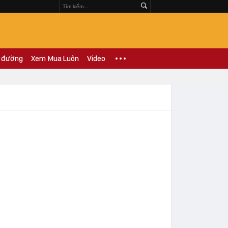
 đường
Xem Mua Luôn
Video