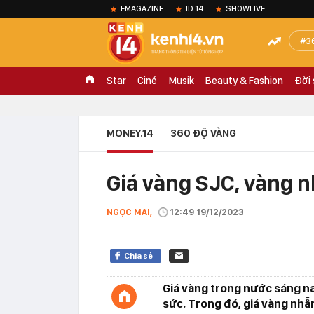
EMAGAZINE
ID.14
SHOWLIVE
3
Star
Ciné
Musik
Beauty & Fashion
Đời
MONEY.14
360 ĐỘ VÀNG
Giá vàng SJC, vàng 
NGỌC MAI,
12:49 19/12/2023
Chia sẻ
Giá vàng trong nước sáng na
sức. Trong đó, giá vàng nh