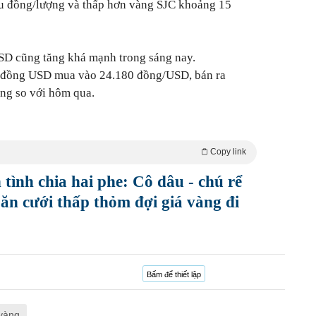
iệu đồng/lượng và thấp hơn vàng SJC khoảng 15
 USD cũng tăng khá mạnh trong sáng nay.
 đồng USD mua vào 24.180 đồng/USD, bán ra
ng so với hôm qua.
Copy link
 tình chia hai phe: Cô dâu - chú rể
ăn cưới thấp thỏm đợi giá vàng đi
Bấm để thiết lập
 vàng