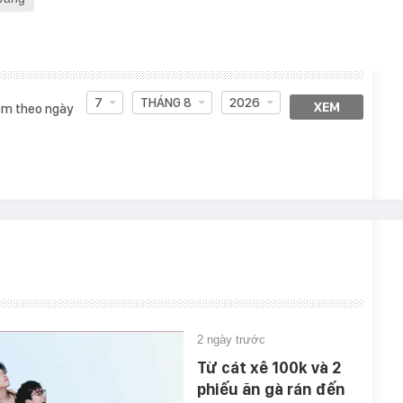
7
THÁNG 8
2026
XEM
m theo ngày
2 ngày trước
Từ cát xê 100k và 2
phiếu ăn gà rán đến