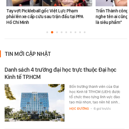
Tay vợt Pickleball gốc Việt Lực Phạm
Trấn Thành công 
phải lên xe cấp cứu sau trận đấu tại PPA
nghe tên ai cũng
Hồ Chí Minh
là siêu phẩm”
TIN MỚI CẬP NHẬT
Danh sách 4 trường đại học trực thuộc Đại học
Kinh tế TP.HCM
Bốn trường thành viên của Đại
học Kinh tế TP.HCM (UEH) được
tổ chức theo từng lĩnh vực đào
tạo mũi nhọn, tạo nên hệ sinh…
HỌC ĐƯỜNG
-
6 giờ trước