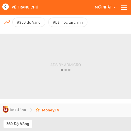
VỀ TRANG CHỦ
MỚI NHẤT
MỚI NHẤT
#360 độ Vàng
#bài học tài chính
Xem thêm
Money.14
360 Độ Vàng