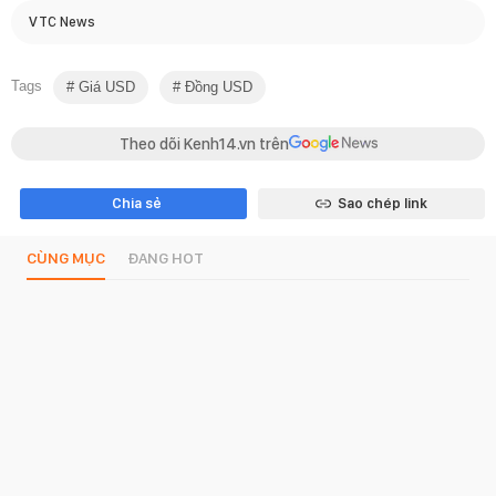
VTC News
Tags
Giá USD
Đồng USD
Theo dõi Kenh14.vn trên
Chia sẻ
Sao chép link
CÙNG MỤC
ĐANG HOT