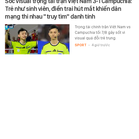
Sốc visual trọng tài trận Việt Nam 3-1 Campuchia:
Trẻ như sinh viên, điển trai hút mắt khiến dân
mạng thi nhau "truy tìm" danh tính
Trọng tài chính trận Việt Nam vs
Campuchia tối 7/8 gây sốt vì
visual quá đỗi trẻ trung.
SPORT
-
4 giờ trước
1 du khách Trung Quốc bị sóng biển cuốn mất tích
ở Đắk Lắk
Trong lúc đứng gần mép nước tại
bãi biển Tuy Hòa (tỉnh Đắk Lắk),
một nam du khách quốc tịch
Trung Quốc bị sóng lớn cuốn
trôi…
XÃ HỘI
-
4 giờ trước