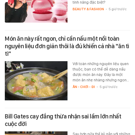
tính năng đặc biệt?
BEAUTY & FASHION
-
5 giờ trước
Món ăn này rất ngon, chỉ cần nấu một nồi toàn
nguyên liệu đơn giản thôi là đủ khiến cả nhà "ăn tì
tì"
Với toàn những nguyên liệu quen
thuộc, bạn có thể dễ dàng nấu
được món ăn này. Đây là một
món ăn nhẹ nhàng nhưng ngon…
ĂN - CHƠI - ĐI
-
5 giờ trước
Bill Gates cay đắng thừa nhận sai lầm lớn nhất
cuộc đời
Sau hơn nửa thế kỷ gắn với những