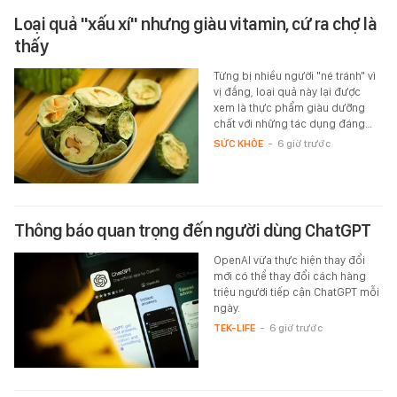
Loại quả "xấu xí" nhưng giàu vitamin, cứ ra chợ là
thấy
Từng bị nhiều người "né tránh" vì
vị đắng, loại quả này lại được
xem là thực phẩm giàu dưỡng
chất với những tác dụng đáng…
SỨC KHỎE
-
6 giờ trước
Thông báo quan trọng đến người dùng ChatGPT
OpenAI vừa thực hiện thay đổi
mới có thể thay đổi cách hàng
triệu người tiếp cận ChatGPT mỗi
ngày.
TEK-LIFE
-
6 giờ trước