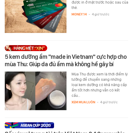
được in ở mặt trước hoặc sau của
thẻ.
MONEY.14
-
4 giờ trước
5 kem dưỡng ẩm "made in Vietnam" cực hợp cho
mùa Thu: Giúp da đủ ẩm mà không hề gây bí
Mùa Thu được xem là thời điểm lý
tưởng để chuyển sang những
loại kem dưỡng có khả năng cấp
ẩm tốt hơn nhưng vẫn có kết
cấu…
XEM MUA LUÔN
-
4 giờ trước