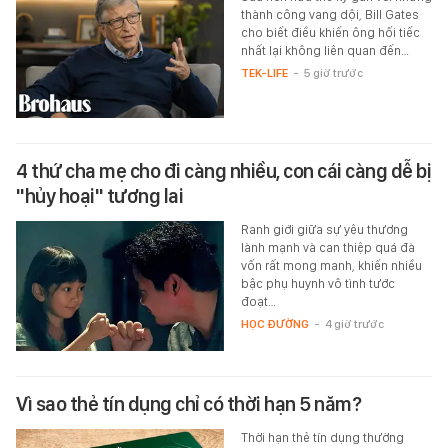
thành công vang dội, Bill Gates
cho biết điều khiến ông hối tiếc
nhất lại không liên quan đến…
TEK-LIFE
-
5 giờ trước
4 thứ cha mẹ cho đi càng nhiều, con cái càng dễ bị
"hủy hoại" tương lai
Ranh giới giữa sự yêu thương
lành mạnh và can thiệp quá đà
vốn rất mong manh, khiến nhiều
bậc phụ huynh vô tình tước
đoạt…
HỌC ĐƯỜNG
-
4 giờ trước
Vì sao thẻ tín dụng chỉ có thời hạn 5 năm?
Thời hạn thẻ tín dụng thường