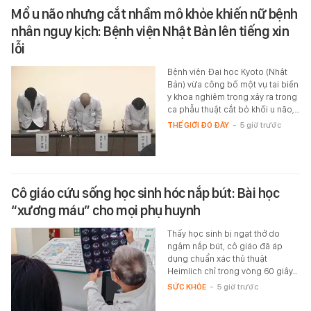
Mổ u não nhưng cắt nhầm mô khỏe khiến nữ bệnh
nhân nguy kịch: Bệnh viện Nhật Bản lên tiếng xin
lỗi
Bệnh viện Đại học Kyoto (Nhật
Bản) vừa công bố một vụ tai biến
y khoa nghiêm trọng xảy ra trong
ca phẫu thuật cắt bỏ khối u não,…
THẾ GIỚI ĐÓ ĐÂY
-
5 giờ trước
Cô giáo cứu sống học sinh hóc nắp bút: Bài học
“xương máu” cho mọi phụ huynh
Thấy học sinh bị ngạt thở do
ngậm nắp bút, cô giáo đã áp
dụng chuẩn xác thủ thuật
Heimlich chỉ trong vòng 60 giây…
SỨC KHỎE
-
5 giờ trước