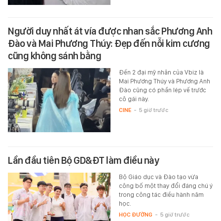
Người duy nhất át vía được nhan sắc Phương Anh
Đào và Mai Phương Thúy: Đẹp đến nỗi kim cương
cũng không sánh bằng
Đến 2 đại mỹ nhân của Vbiz là
Mai Phương Thúy và Phương Anh
Đào cũng có phần lép vế trước
cô gái này.
CINE
-
5 giờ trước
Lần đầu tiên Bộ GD&ĐT làm điều này
Bộ Giáo dục và Đào tạo vừa
công bố một thay đổi đáng chú ý
trong công tác điều hành năm
học.
HỌC ĐƯỜNG
-
5 giờ trước