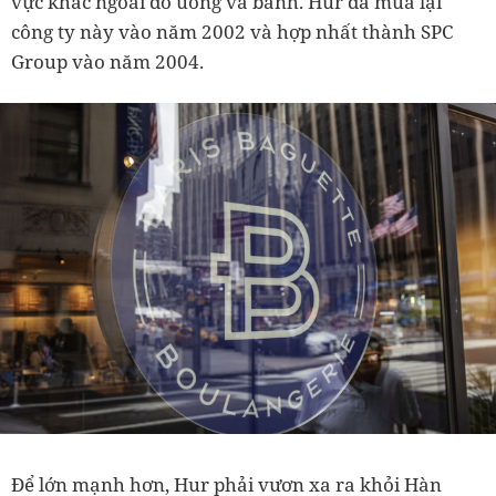
vực khác ngoài đồ uống và bánh. Hur đã mua lại
công ty này vào năm 2002 và hợp nhất thành SPC
Group vào năm 2004.
Để lớn mạnh hơn, Hur phải vươn xa ra khỏi Hàn