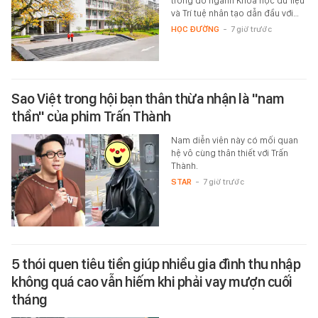
trong đó ngành Khoa học dữ liệu
và Trí tuệ nhân tạo dẫn đầu với…
HỌC ĐƯỜNG
-
7 giờ trước
Sao Việt trong hội bạn thân thừa nhận là "nam
thần" của phim Trấn Thành
Nam diễn viên này có mối quan
hệ vô cùng thân thiết với Trấn
Thành.
STAR
-
7 giờ trước
5 thói quen tiêu tiền giúp nhiều gia đình thu nhập
không quá cao vẫn hiếm khi phải vay mượn cuối
tháng