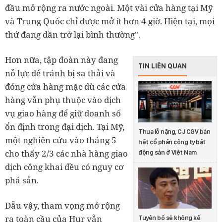
đầu mở rộng ra nước ngoài. Một vài cửa hàng tại Mỹ
và Trung Quốc chỉ được mở ít hơn 4 giờ. Hiện tại, mọi
thứ đang dần trở lại bình thường".
Hơn nữa, tập đoàn này đang
TIN LIÊN QUAN
nỗ lực để tránh bị sa thải và
đóng cửa hàng mặc dù các cửa
hàng vẫn phụ thuộc vào dịch
vụ giao hàng để giữ doanh số
ổn định trong đại dịch. Tại Mỹ,
Thua lỗ nặng, CJ CGV bán
một nghiên cứu vào tháng 5
hết cổ phần công ty bất
cho thấy 2/3 các nhà hàng giao
động sản ở Việt Nam
dịch công khai đều có nguy cơ
phá sản.
Dẫu vậy, tham vọng mở rộng
ra toàn cầu của Hur vẫn
Tuyên bố sẽ không kế