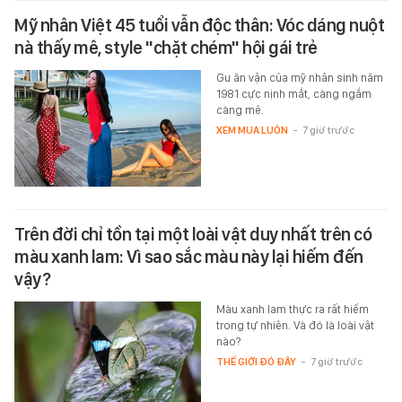
Mỹ nhân Việt 45 tuổi vẫn độc thân: Vóc dáng nuột
nà thấy mê, style "chặt chém" hội gái trẻ
Gu ăn vận của mỹ nhân sinh năm
1981 cực nịnh mắt, càng ngắm
càng mê.
XEM MUA LUÔN
-
7 giờ trước
Trên đời chỉ tồn tại một loài vật duy nhất trên có
màu xanh lam: Vì sao sắc màu này lại hiếm đến
vậy?
Màu xanh lam thực ra rất hiếm
trong tự nhiên. Và đó là loài vật
nào?
THẾ GIỚI ĐÓ ĐÂY
-
7 giờ trước