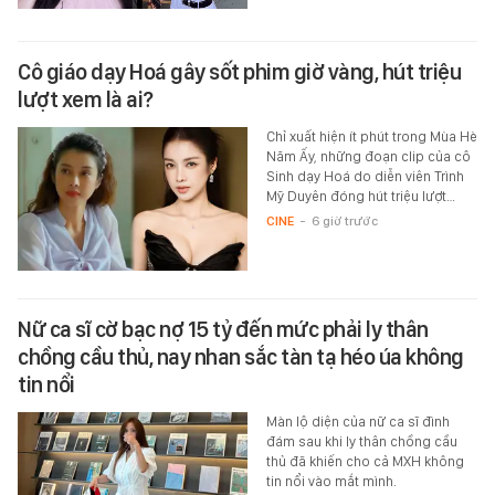
Cô giáo dạy Hoá gây sốt phim giờ vàng, hút triệu
lượt xem là ai?
Chỉ xuất hiện ít phút trong Mùa Hè
Năm Ấy, những đoạn clip của cô
Sinh dạy Hoá do diễn viên Trình
Mỹ Duyên đóng hút triệu lượt…
CINE
-
6 giờ trước
Nữ ca sĩ cờ bạc nợ 15 tỷ đến mức phải ly thân
chồng cầu thủ, nay nhan sắc tàn tạ héo úa không
tin nổi
Màn lộ diện của nữ ca sĩ đình
đám sau khi ly thân chồng cầu
thủ đã khiến cho cả MXH không
tin nổi vào mắt mình.