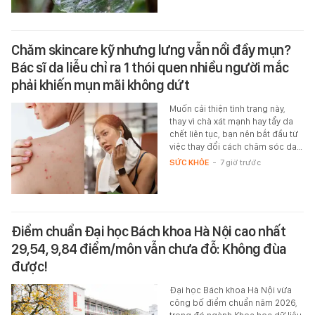
Chăm skincare kỹ nhưng lưng vẫn nổi đầy mụn?
Bác sĩ da liễu chỉ ra 1 thói quen nhiều người mắc
phải khiến mụn mãi không dứt
Muốn cải thiện tình trạng này,
thay vì chà xát mạnh hay tẩy da
chết liên tục, bạn nên bắt đầu từ
việc thay đổi cách chăm sóc da…
SỨC KHỎE
-
7 giờ trước
Điểm chuẩn Đại học Bách khoa Hà Nội cao nhất
29,54, 9,84 điểm/môn vẫn chưa đỗ: Không đùa
được!
Đại học Bách khoa Hà Nội vừa
công bố điểm chuẩn năm 2026,