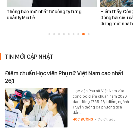
Thông báo mới nhất từ công ty từng
Hiếm thấy: Công 
quản lý Miu Lê
động hai siêu cẩ
dựng một nhà há
TIN MỚI CẬP NHẬT
Điểm chuẩn Học viện Phụ nữ Việt Nam cao nhất
26,1
Học viện Phụ nữ Việt Nam vừa
công bố điểm chuẩn năm 2026,
dao động 17,35-26,1 điểm, ngành
Truyền thông đa phương tiện
dẫn…
HỌC ĐƯỜNG
-
7 giờ trước