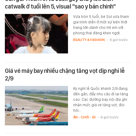
catwalk ở tuổi lên 5, visual "sao y bản chính"
Vừa tròn 5 tuổi, bé Sol vừa tham
gia trình diễn ở một sự kiện thời
trang lớn dành cho trẻ em với
phong thái đáng khen ngợi.
BEAUTY & FASHION
-
6 giờ trước
Giá vé máy bay nhiều chặng tăng vọt dịp nghỉ lễ
2/9
Kỳ nghỉ lễ Quốc khánh 2/9 đang
đến gần, đẩy nhu cầu đi lại tăng
cao. Các đường bay nội địa ghi
nhận mức giá vé tăng vọt, đòi
hỏi…
ĂN - CHƠI - ĐI
-
6 giờ trước