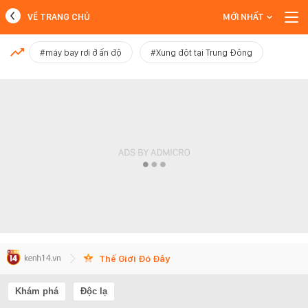
VỀ TRANG CHỦ
MỚI NHẤT
MỚI NHẤT
#máy bay rơi ở ấn độ
#Xung đột tại Trung Đông
Xem thêm
Thế Giới Đó Đây
Khám phá
Độc lạ