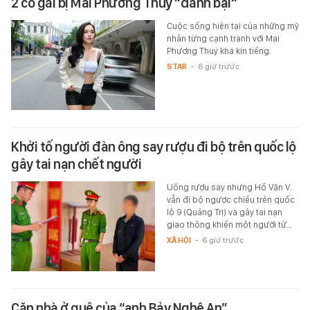
2 cô gái bị Mai Phương Thuý "đánh bại"
Cuộc sống hiện tại của những mỹ
nhân từng cạnh tranh với Mai
Phương Thuý khá kín tiếng.
STAR
-
6 giờ trước
Khởi tố người đàn ông say rượu đi bộ trên quốc lộ
gây tai nạn chết người
Uống rượu say nhưng Hồ Văn V.
vẫn đi bộ ngược chiều trên quốc
lộ 9 (Quảng Trị) và gây tai nạn
giao thông khiến một người tử…
XÃ HỘI
-
6 giờ trước
Căn nhà ở quê của “anh Bảy Nghệ An”