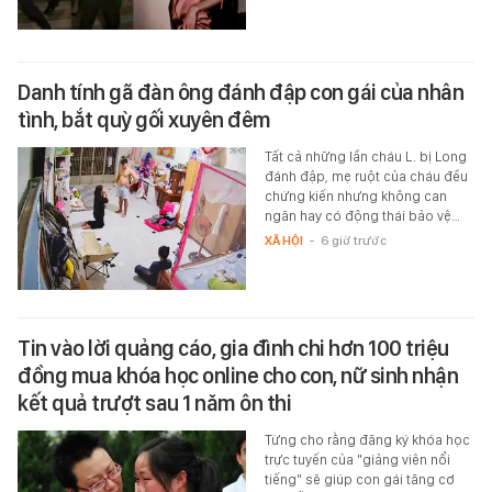
Danh tính gã đàn ông đánh đập con gái của nhân
tình, bắt quỳ gối xuyên đêm
Tất cả những lần cháu L. bị Long
đánh đập, mẹ ruột của cháu đều
chứng kiến nhưng không can
ngăn hay có động thái bảo vệ…
XÃ HỘI
-
6 giờ trước
Tin vào lời quảng cáo, gia đình chi hơn 100 triệu
đồng mua khóa học online cho con, nữ sinh nhận
kết quả trượt sau 1 năm ôn thi
Từng cho rằng đăng ký khóa học
trực tuyến của "giảng viên nổi
tiếng" sẽ giúp con gái tăng cơ