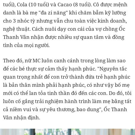
tuổi), Cola (10 tuổi) và Cacao (8 tuổi). Cô được mệnh
danh là bà mẹ "đa zi năng" khi chăm bẵm kỹ lưỡng
cho 3 nhóc tỳ nhưng vẫn chu toàn việc kinh doanh,
nghệ thuật. Cách nuôi dạy con cái của vợ chồng Ốc
Thanh Vân nhận được nhiều sự quan tâm và đồng
tình của mọi người.
Theo đó, nữ MC luôn canh cánh trong lòng làm sao
để các bé thực sự cảm thấy hạnh phúc. "Nguyên tắc
quan trọng nhất để con trở thành đứa trẻ hạnh phúc
là bản thân mình phải hạnh phúc, có như vậy bố mẹ
mới có thể lan tỏa tinh thần đó đến các con. Do đó, tôi
luôn cố gắng trải nghiệm hành trình làm mẹ bằng tất
cả niềm vui và sự yêu thương, bao dung", Ốc Thanh
Vân nhận định.