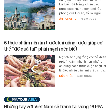
bãi biển Đà Nẵng, chiều dạo
bước giữa những con phố rêu
phong của Hội An, tối lại ngồi…
ĂN - CHƠI - ĐI
-
6 giờ trước
6 thực phẩm nên ăn trước khi uống rượu giúp cơ
thể "đỡ quá tải", phái mạnh nên biết
Một chiếc bụng rỗng có thể khiến
rượu "ngấm" nhanh hơn, nhưng
ăn đúng cách trước cuộc nhậu lại
là điều nhiều cánh mày râu chưa…
SỨC KHỎE
-
6 giờ trước
Những tay vợt Việt Nam sẽ tranh tài vòng 16 PPA