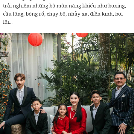
trải nghiệm những bộ môn năng khiếu như boxing,
cầu lông, bóng rổ, chạy bộ, nhảy xa, điền kinh, bơi
lội...