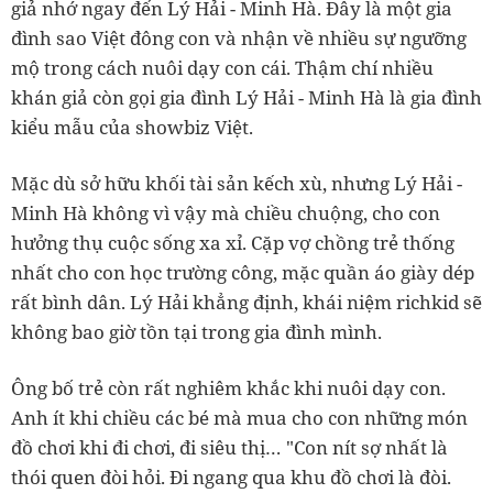
giả nhớ ngay đến Lý Hải - Minh Hà. Đây là một gia
đình sao Việt đông con và nhận về nhiều sự ngưỡng
mộ trong cách nuôi dạy con cái. Thậm chí nhiều
khán giả còn gọi gia đình Lý Hải - Minh Hà là gia đình
kiểu mẫu của showbiz Việt.
Mặc dù sở hữu khối tài sản kếch xù, nhưng Lý Hải -
Minh Hà không vì vậy mà chiều chuộng, cho con
hưởng thụ cuộc sống xa xỉ. Cặp vợ chồng trẻ thống
nhất cho con học trường công, mặc quần áo giày dép
rất bình dân. Lý Hải khẳng định, khái niệm richkid sẽ
không bao giờ tồn tại trong gia đình mình.
Ông bố trẻ còn rất nghiêm khắc khi nuôi dạy con.
Anh ít khi chiều các bé mà mua cho con những món
đồ chơi khi đi chơi, đi siêu thị… "Con nít sợ nhất là
thói quen đòi hỏi. Đi ngang qua khu đồ chơi là đòi.