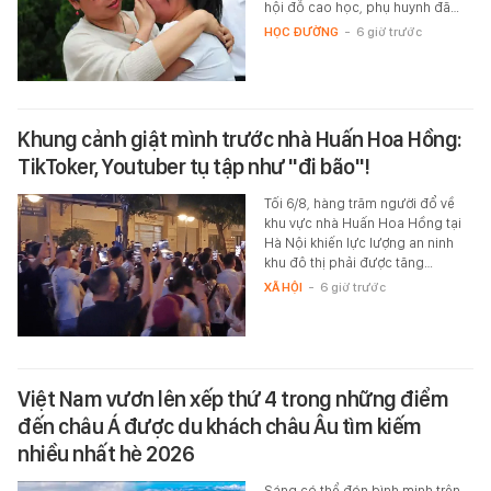
hội đỗ cao học, phụ huynh đã…
HỌC ĐƯỜNG
-
6 giờ trước
Khung cảnh giật mình trước nhà Huấn Hoa Hồng:
TikToker, Youtuber tụ tập như "đi bão"!
Tối 6/8, hàng trăm người đổ về
khu vực nhà Huấn Hoa Hồng tại
Hà Nội khiến lực lượng an ninh
khu đô thị phải được tăng…
XÃ HỘI
-
6 giờ trước
Việt Nam vươn lên xếp thứ 4 trong những điểm
đến châu Á được du khách châu Âu tìm kiếm
nhiều nhất hè 2026
Sáng có thể đón bình minh trên