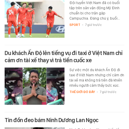
Đội tuyển Việt Nam đã có buổi
tập trên sân vận động Mỹ Đình
chuẩn bị cho trận gặp
Campuchia. Đáng chú ý, buổi…
SPORT
-
7 giờ trước
Du khách Ấn Độ lên tiếng vụ đi taxi ở Việt Nam chỉ
cảm ơn tài xế thay vì trả tiền cuốc xe
Sự việc một du khách Ấn Độ đi
taxi ở Việt Nam nhưng chỉ cảm ơn
tài xế mà không trả tiền đã khiến
nhiều người cảm thấy bức xúc.
THẾ GIỚI ĐÓ ĐÂY
-
7 giờ trước
Tin đồn đeo bám Ninh Dương Lan Ngọc