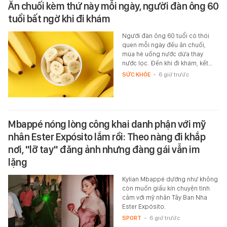
Ăn chuối kèm thứ này mỗi ngày, người đàn ông 60
tuổi bất ngờ khi đi khám
Người đàn ông 60 tuổi có thói
quen mỗi ngày đều ăn chuối,
mùa hè uống nước dừa thay
nước lọc. Đến khi đi khám, kết…
SỨC KHỎE
-
6 giờ trước
Mbappé nóng lòng công khai danh phận với mỹ
nhân Ester Expósito lắm rồi: Theo nàng đi khắp
nơi, "lỡ tay" đăng ảnh nhưng đàng gái vẫn im
lặng
Kylian Mbappé dường như không
còn muốn giấu kín chuyện tình
cảm với mỹ nhân Tây Ban Nha
Ester Expósito.
SPORT
-
6 giờ trước