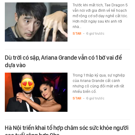
Trước khi mất tích, Tae Dragon 5
vẫn nói với gia đình về kế hoạch
mở rộng cơ sở dạy nghề cắt tóc.
Hơn một ngày sau khi anh rời
nhà…
STAR
-
6 giờ trước
Dù trời có sập, Ariana Grande vẫn có 1 bờ vai để
dựa vào
Trong 1 thập kỷ qua, sự nghiệp
của Ariana Grande cất cánh
nhưng cô cũng đối mặt với rất
nhiều biến cố.
STAR
-
6 giờ trước
Hà Nội triển khai tổ hợp chăm sóc sức khỏe người