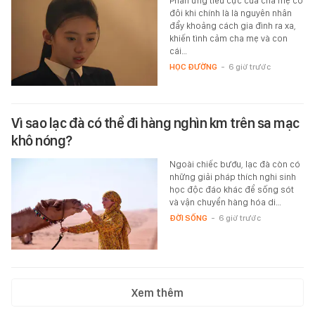
Phản ứng tiêu cực của cha mẹ có
đôi khi chính là là nguyên nhân
đẩy khoảng cách gia đình ra xa,
khiến tình cảm cha mẹ và con
cái…
HỌC ĐƯỜNG
-
6 giờ trước
Vì sao lạc đà có thể đi hàng nghìn km trên sa mạc
khô nóng?
Ngoài chiếc bướu, lạc đà còn có
những giải pháp thích nghi sinh
học độc đáo khác để sống sót
và vận chuyển hàng hóa di…
ĐỜI SỐNG
-
6 giờ trước
Xem thêm