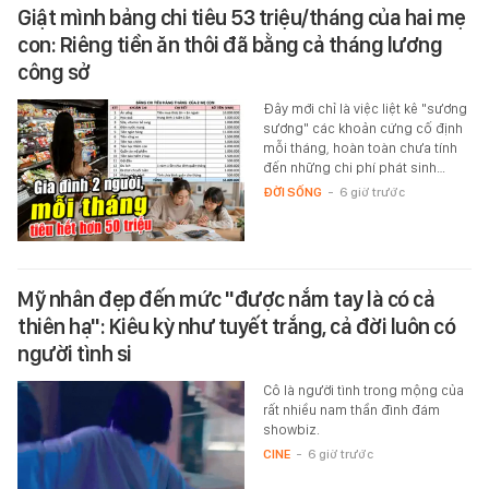
Giật mình bảng chi tiêu 53 triệu/tháng của hai mẹ
con: Riêng tiền ăn thôi đã bằng cả tháng lương
công sở
Đây mới chỉ là việc liệt kê "sương
sương" các khoản cứng cố định
mỗi tháng, hoàn toàn chưa tính
đến những chi phí phát sinh…
ĐỜI SỐNG
-
6 giờ trước
Mỹ nhân đẹp đến mức "được nắm tay là có cả
thiên hạ": Kiêu kỳ như tuyết trắng, cả đời luôn có
người tình si
Cô là người tình trong mộng của
rất nhiều nam thần đình đám
showbiz.
CINE
-
6 giờ trước