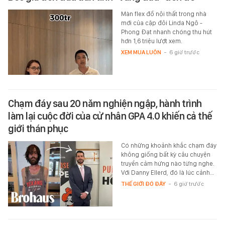
Màn flex đồ nội thất trong nhà
mới của cặp đôi Linda Ngô -
Phong Đạt nhanh chóng thu hút
hơn 1,6 triệu lượt xem.
XEM MUA LUÔN
-
6 giờ trước
Chạm đáy sau 20 năm nghiện ngập, hành trình
làm lại cuộc đời của cử nhân GPA 4.0 khiến cả thế
giới thán phục
Có những khoảnh khắc chạm đáy
không giống bất kỳ câu chuyện
truyền cảm hứng nào từng nghe.
Với Danny Ellerd, đó là lúc cảnh…
THẾ GIỚI ĐÓ ĐÂY
-
6 giờ trước