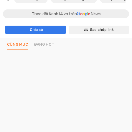
Theo dõi Kenh14.vn trên
Chia sẻ
Sao chép link
CÙNG MỤC
ĐANG HOT