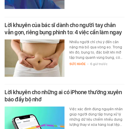
Lời khuyên của bác sĩ dành cho người tay chân
vẫn gọn, riêng bụng phình to: 4 việc cần làm ngay
Nhiều người chỉ chú ý đến cân
nặng mà bỏ qua vòng eo. Trong
khi đó, bụng to, đặc biệt khi mỡ
tập trung quanh vùng bụng, có…
SỨC KHỎE
-
6 giờ trước
Lời khuyên cho những ai có iPhone thường xuyên
báo đầy bộ nhớ
Việc xác định đúng nguyên nhân
giúp người dùng tập trung xử lý
những dữ liệu chiếm nhiều dung
lượng thay vì xóa hàng loạt tệp…