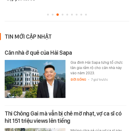
TIN MỚI CẬP NHẬT
Căn nhà ở quê của Hải Sapa
Gia đình Hải Sapa từng tổ chức
tân gia rầm rộ cho căn nhà này
vào năm 2023.
ĐỜI SỐNG
-
7 giờ trước
Thi Chông Gai mà vẫn bị chê mờ nhạt, vợ ca sĩ có
hit 151 triệu views lên tiếng
Nhũng chia sẻ của vợ ca sĩ này