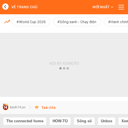
VỀ TRANG CHỦ
MỚI NHẤT
MỚI NHẤT
#World Cup 2026
#Sống xanh - Chạy điện
#Hành chính
Xem thêm
Tek-life
The connected home
HOW-TO
Sống số
Unbox
Xem