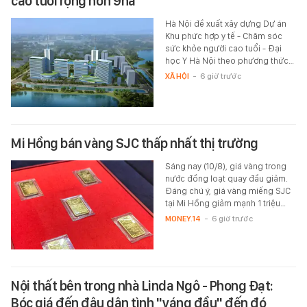
cao tuổi rộng hơn 9ha
Hà Nội đề xuất xây dựng Dự án
Khu phức hợp y tế - Chăm sóc
sức khỏe người cao tuổi - Đại
học Y Hà Nội theo phương thức…
XÃ HỘI
-
6 giờ trước
Mi Hồng bán vàng SJC thấp nhất thị trường
Sáng nay (10/8), giá vàng trong
nước đồng loạt quay đầu giảm.
Đáng chú ý, giá vàng miếng SJC
tại Mi Hồng giảm mạnh 1 triệu…
MONEY.14
-
6 giờ trước
Nội thất bên trong nhà Linda Ngô - Phong Đạt:
Bóc giá đến đâu dân tình "váng đầu" đến đó