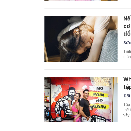
Nế
cơ
đổ
Sức
Tình
mãn 
Wh
tậ
Đời
Tập 
thể 
vậy.