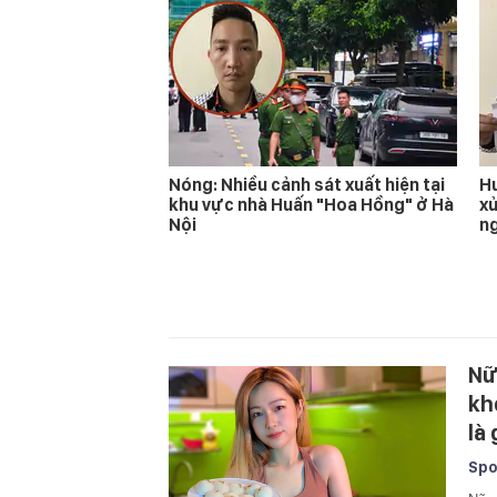
Nóng: Nhiều cảnh sát xuất hiện tại
Hu
khu vực nhà Huấn "Hoa Hồng" ở Hà
xử
Nội
n
Nữ
kh
là
Spo