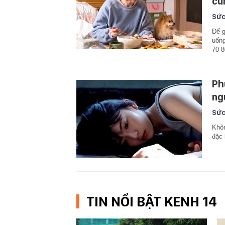
cũ
Sức
Để g
uống
70-8
Ph
ng
Sức
Khôn
đặc 
TIN NỔI BẬT KENH 14