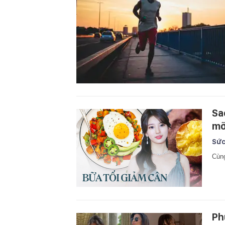
Sa
mỡ
Sức
Cùng
Ph