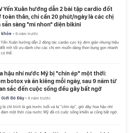
V Yến Xuân hướng dẫn 2 bài tập cardio đốt
 toàn thân, chỉ cần 20 phút/ngày là các chị
 sẵn sàng "mi nhon" diện bikini
-
 khỏe
6 năm trước
Yến Xuân hướng dẫn 2 động tác cardio cực kỳ đơn giản nhưng hiệu
đốt mỡ tối ưu dành cho các chị em muốn dáng thon bụng gọn nhanh
 có thể.
a hậu nhí nước Mỹ bị "chín ép" một thời:
êm botox và ăn kiêng mỗi ngày, sau 9 năm từ
an sắc đến cuộc sống đều gây bất ngờ
-
 Giới Đó Đây
6 năm trước
 bị chỉ trích là già trước tuổi và bị "chín ép", giờ đây hoa hậu nhí
 đám một thời của nước Mỹ đã có cuộc sống khiến ai cũng bất ngờ.