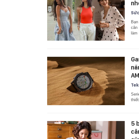
nh
Sức
Bạn 
cân 
làm 
Gar
nă
AM
Tek
Seri
thiế
5 
câ