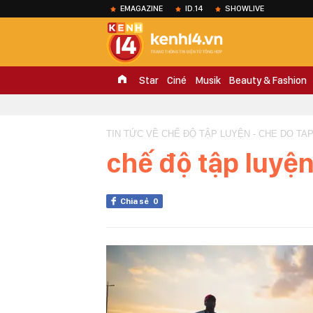
EMAGAZINE
ID.14
SHOWLIVE
Star
Ciné
Musik
Beauty & Fashion
TIN TỨC VỀ CHẾ ĐỘ TẬP LUYỆN - CHE DO TA
chế độ tập luyệ
Chia sẻ
0