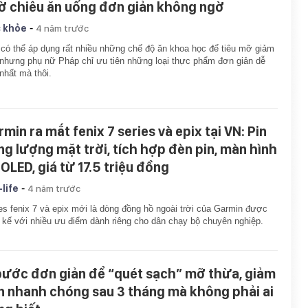
ờ chiêu ăn uống đơn giản không ngờ
-
 khỏe
4 năm trước
có thể áp dụng rất nhiều những chế độ ăn khoa học để tiêu mỡ giảm
nhưng phụ nữ Pháp chỉ ưu tiên những loại thực phẩm đơn giản dễ
nhất mà thôi.
min ra mắt fenix 7 series và epix tại VN: Pin
ng lượng mặt trời, tích hợp đèn pin, màn hình
OLED, giá từ 17.5 triệu đồng
-
-life
4 năm trước
es fenix 7 và epix mới là dòng đồng hồ ngoài trời của Garmin được
t kế với nhiều ưu điểm dành riêng cho dân chạy bộ chuyên nghiệp.
bước đơn giản để “quét sạch” mỡ thừa, giảm
n nhanh chóng sau 3 tháng mà không phải ai