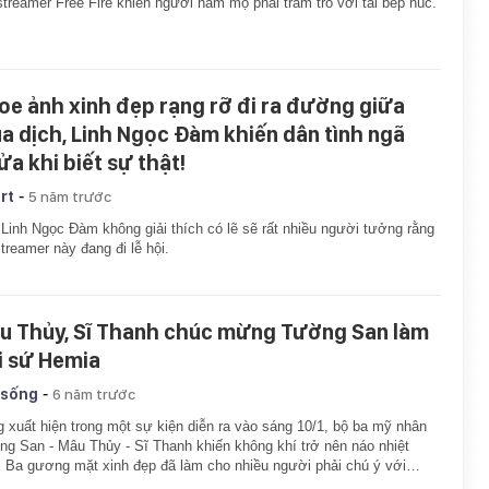
treamer Free Fire khiến người hâm mộ phải trầm trồ với tài bếp núc.
oe ảnh xinh đẹp rạng rỡ đi ra đường giữa
a dịch, Linh Ngọc Đàm khiến dân tình ngã
ửa khi biết sự thật!
-
rt
5 năm trước
Linh Ngọc Đàm không giải thích có lẽ sẽ rất nhiều người tưởng rằng
treamer này đang đi lễ hội.
u Thủy, Sĩ Thanh chúc mừng Tường San làm
i sứ Hemia
-
 sống
6 năm trước
 xuất hiện trong một sự kiện diễn ra vào sáng 10/1, bộ ba mỹ nhân
g San - Mâu Thủy - Sĩ Thanh khiến không khí trở nên náo nhiệt
 Ba gương mặt xinh đẹp đã làm cho nhiều người phải chú ý với…