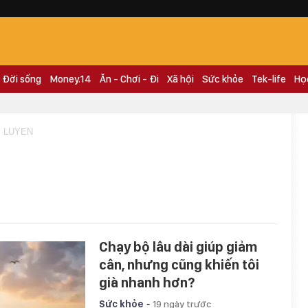
Đời sống
Money.14
Ăn - Chơi - Đi
Xã hội
Sức khỏe
Tek-life
Họ
P LUYEN
n
Chạy bộ lâu dài giúp giảm
cân, nhưng cũng khiến tôi
già nhanh hơn?
-
Sức khỏe
19 ngày trước