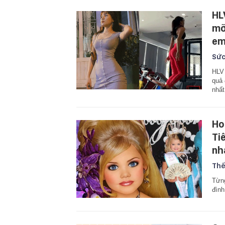
HL
mỡ
em
Sức
HLV 
quả 
nhất
Ho
Ti
nh
Thế
Từng
đình