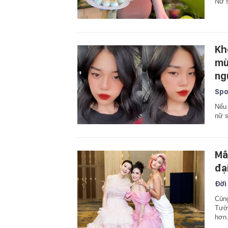
Nữ s
Kh
mù
ng
Spo
Nếu 
nữ s
Mâ
đạ
Đời
Cùng
Tườn
hơn.