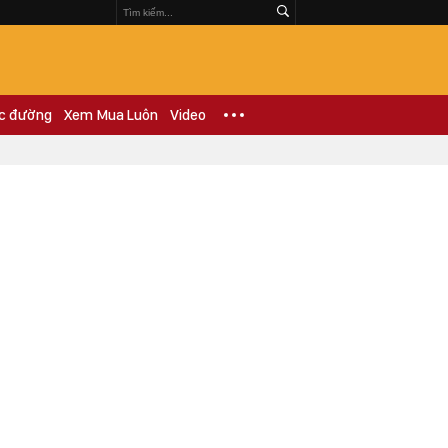
c đường
Xem Mua Luôn
Video