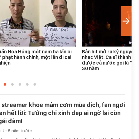
ấn Hoa Hồng một năm ba lần bị
Bản hit mở ra kỷ nguyên
 phạt hành chính, một lần đi cai
nhạc Việt: Ca sĩ thành h
ghiện
được cả nước gọi là "An
30 năm
 streamer khoe mâm cơm mùa dịch, fan ngợi
en hết lời: Tưởng chỉ xinh đẹp ai ngờ lại còn
 gái đảm!
-
rt
5 năm trước