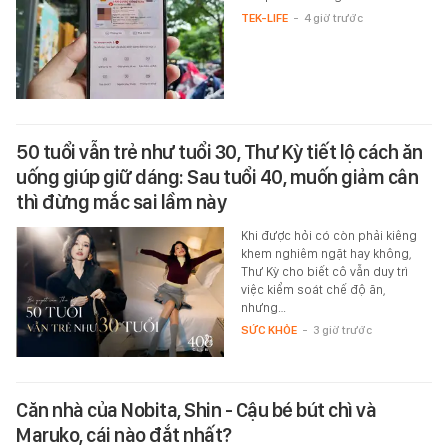
TEK-LIFE
-
4 giờ trước
50 tuổi vẫn trẻ như tuổi 30, Thư Kỳ tiết lộ cách ăn
uống giúp giữ dáng: Sau tuổi 40, muốn giảm cân
thì đừng mắc sai lầm này
Khi được hỏi có còn phải kiêng
khem nghiêm ngặt hay không,
Thư Kỳ cho biết cô vẫn duy trì
việc kiểm soát chế độ ăn,
nhưng…
SỨC KHỎE
-
3 giờ trước
Căn nhà của Nobita, Shin - Cậu bé bút chì và
Maruko, cái nào đắt nhất?