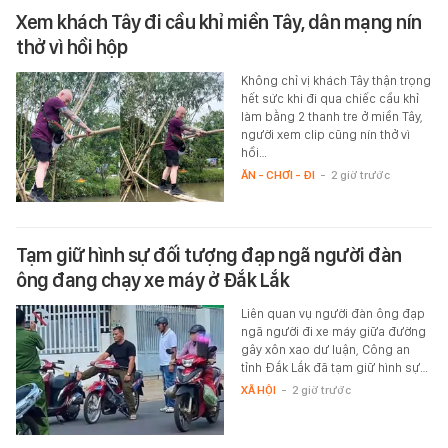
Xem khách Tây đi cầu khỉ miền Tây, dân mạng nín
thở vì hồi hộp
Không chỉ vị khách Tây thận trọng
hết sức khi đi qua chiếc cầu khỉ
làm bằng 2 thanh tre ở miền Tây,
người xem clip cũng nín thở vì
hồi…
ĂN - CHƠI - ĐI
-
2 giờ trước
Tạm giữ hình sự đối tượng đạp ngã người đàn
ông đang chạy xe máy ở Đắk Lắk
Liên quan vụ người đàn ông đạp
ngã người đi xe máy giữa đường
gây xôn xao dư luận, Công an
tỉnh Đắk Lắk đã tạm giữ hình sự…
XÃ HỘI
-
2 giờ trước