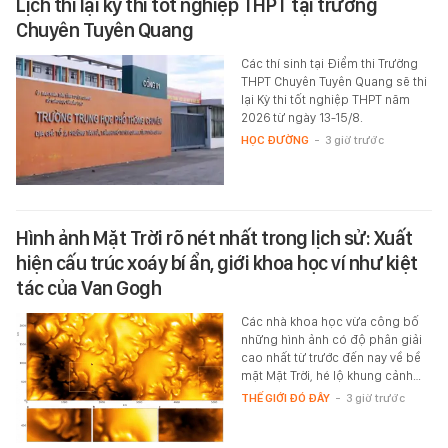
Lịch thi lại kỳ thi tốt nghiệp THPT tại trường
Chuyên Tuyên Quang
Các thí sinh tại Điểm thi Trường
THPT Chuyên Tuyên Quang sẽ thi
lại Kỳ thi tốt nghiệp THPT năm
2026 từ ngày 13-15/8.
HỌC ĐƯỜNG
-
3 giờ trước
Hình ảnh Mặt Trời rõ nét nhất trong lịch sử: Xuất
hiện cấu trúc xoáy bí ẩn, giới khoa học ví như kiệt
tác của Van Gogh
Các nhà khoa học vừa công bố
những hình ảnh có độ phân giải
cao nhất từ trước đến nay về bề
mặt Mặt Trời, hé lộ khung cảnh…
THẾ GIỚI ĐÓ ĐÂY
-
3 giờ trước