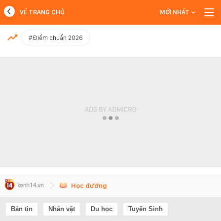
VỀ TRANG CHỦ
MỚI NHẤT
MỚI NHẤT
#Điểm chuẩn 2026
Xem thêm
Học đường
Bản tin
Nhân vật
Du học
Tuyển Sinh