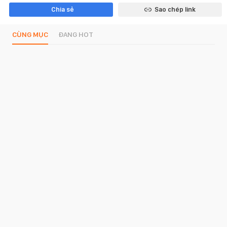
Chia sẻ
Sao chép link
CÙNG MỤC
ĐANG HOT