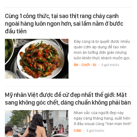
Cùng 1 công thức, tại sao thịt rang cháy cạnh
ngoài hàng luôn ngon hơn, sai lầm nằm ở bước
đầu tiên
Đây cũng là bí quyết được nhiều
quán cơm áp dụng để tạo nên
món ăn tưởng đơn giản nhưng
luôn khiến thực khách muốn gọi…
ĂN - CHƠI - ĐI
-
3 giờ trước
Mỹ nhân Việt được đề cử đẹp nhất thế giới: Mặt
sang không góc chết, dáng chuẩn không phải bàn
Nhan sắc của người đẹp này
ngày càng thăng hạng, xuất hiện
ở đâu visual cũng "tràn màn hình".
CINE
-
3 giờ trước