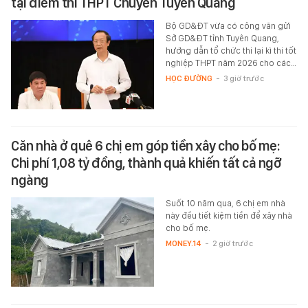
tại điểm thi THPT Chuyên Tuyên Quang
Bộ GD&ĐT vừa có công văn gửi
Sở GD&ĐT tỉnh Tuyên Quang,
hướng dẫn tổ chức thi lại kì thi tốt
nghiệp THPT năm 2026 cho các…
HỌC ĐƯỜNG
-
3 giờ trước
Căn nhà ở quê 6 chị em góp tiền xây cho bố mẹ:
Chi phí 1,08 tỷ đồng, thành quả khiến tất cả ngỡ
ngàng
Suốt 10 năm qua, 6 chị em nhà
này đều tiết kiệm tiền để xây nhà
cho bố mẹ.
MONEY.14
-
2 giờ trước