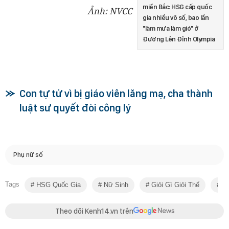
miền Bắc: HSG cấp quốc
Ảnh: NVCC
gia nhiều vô số, bao lần
"làm mưa làm gió" ở
Đường Lên Đỉnh Olympia
Con tự tử vì bị giáo viên lăng mạ, cha thành
luật sư quyết đòi công lý
Phụ nữ số
Tags
HSG Quốc Gia
Nữ Sinh
Giỏi Gì Giỏi Thế
2!
Theo dõi Kenh14.vn trên