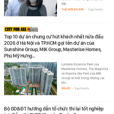
đặt…
THẾ GIỚI ĐÓ ĐÂY
-
3 giờ trước
Top 10 dự án chung cư hút khách nhất nửa đầu
2026 ở Hà Nội và TP.HCM gọi tên dự án của
Sunshine Group, MIK Group, Masterise Homes,
Phú Mỹ Hưng...
Lumière Essence Park của
Masterise Homes, The Magnolia
và Imperia Sky Park của MIK
Group là một trong những cái
tên…
XÃ HỘI
-
3 giờ trước
Bộ GD&ĐT hướng dẫn tổ chức thi lại tốt nghiệp