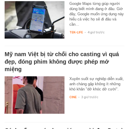
Google Maps từng giúp người
dùng biết mình đang ở đâu. Giờ
đây, Google muốn ứng dụng này
hiểu cả việc họ sẽ đi đâu và
cần…
TEK-LIFE
-
4 giờ trước
Mỹ nam Việt bị từ chối cho casting vì quá
đẹp, đóng phim không được phép mở
miệng
Xuyên suốt sự nghiệp diễn xuất,
anh chàng gặp không ít những
khó khăn "dở khóc dở cười".
CINE
-
3 giờ trước