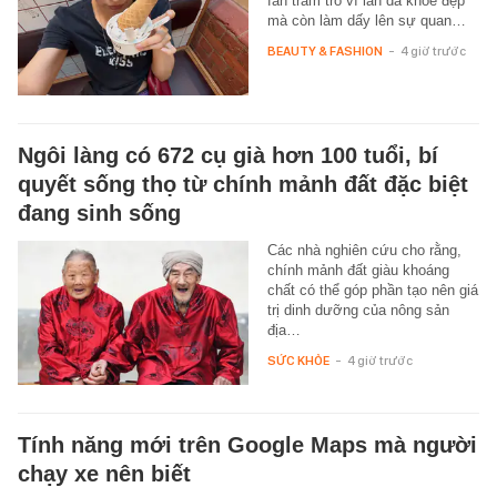
fan trầm trồ vì làn da khỏe đẹp
mà còn làm dấy lên sự quan…
BEAUTY & FASHION
-
4 giờ trước
Ngôi làng có 672 cụ già hơn 100 tuổi, bí
quyết sống thọ từ chính mảnh đất đặc biệt
đang sinh sống
Các nhà nghiên cứu cho rằng,
chính mảnh đất giàu khoáng
chất có thể góp phần tạo nên giá
trị dinh dưỡng của nông sản
địa…
SỨC KHỎE
-
4 giờ trước
Tính năng mới trên Google Maps mà người
chạy xe nên biết