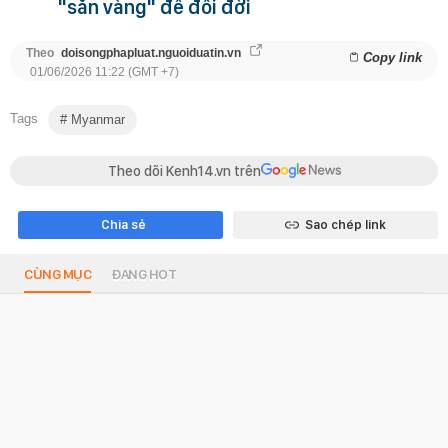
"săn vàng" để đổi đời
Theo
doisongphapluat.nguoiduatin.vn
Copy link
01/06/2026 11:22 (GMT +7)
Tags
Myanmar
Theo dõi Kenh14.vn trên
Chia sẻ
Sao chép link
CÙNG MỤC
ĐANG HOT