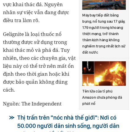
vực khai thác đá. Nguyên
nhân sự việc vẫn đang được
Máy bay tiếp đất bằng
điều tra làm rõ.
bụng, nổ tung sau 17 giây,
179 người trong khoang
Gelignite là loại thuốc nổ
thiệt mạng, trở thành
thảm kịch hàng không
thường được sử dụng trong
nghiêm trọng nhất lịch sử
khai thác mỏ và phá đá. Tuy
đất nước
nhiên, theo các chuyên gia, vật
liệu này có thể trở nên mất ổn
định theo thời gian hoặc khi
được bảo quản không đúng
cách.
Tên lửa của tỉ phú
Amazon chưa phóng đã
Nguồn: The Independent
phát nổ
Thị trấn trên "nóc nhà thế giới": Nơi có
50.000 người dân sinh sống, người dân