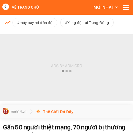
MỚI NHẤT
VỀ TRANG CHỦ
MỚI NHẤT
#máy bay rơi ở ấn độ
#Xung đột tại Trung Đông
Xem thêm
Thế Giới Đó Đây
Gần 50 người thiệt mạng, 70 người bị thương