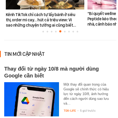
“Bí quyết wellne
Kênh TikTok chỉ cách tự lấy bánh ở siêu
Peptide kéo theo 
thị, order mì cay… hút cả triệu view: Vì
nhà, cảnh báo nhi
sao những chuyện tưởng ai cũng biết…
TIN MỚI CẬP NHẬT
Thay đổi từ ngày 10/8 mà người dùng
Google cần biết
Một thay đổi quan trọng của
Google sẽ chính thức có hiệu
lực từ ngày 10/8, ảnh hưởng
đến cách người dùng sao lưu
và…
TEK-LIFE
-
5 giờ trước