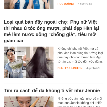
HỌC ĐƯỜNG
-
4 giờ trước
Loại quả bán đầy ngoài chợ: Phụ nữ Việt
thi nhau ủ tóc óng mượt, phái đẹp Hàn lại
mê làm nước uống "chống già", tiêu mỡ
giảm cân
Không chỉ phụ nữ Việt mà cả
phái đẹp Hàn cũng tin tưởng loại
quả này cho các bước làm đẹp
từ làn da, mái tóc đến vóc dáng.
BEAUTY & FASHION
-
4 giờ trước
Tìm ra cách để da không tì vết như Jennie
Những bức ảnh gần như để mặt
mộc của Jennie không chỉ khiến