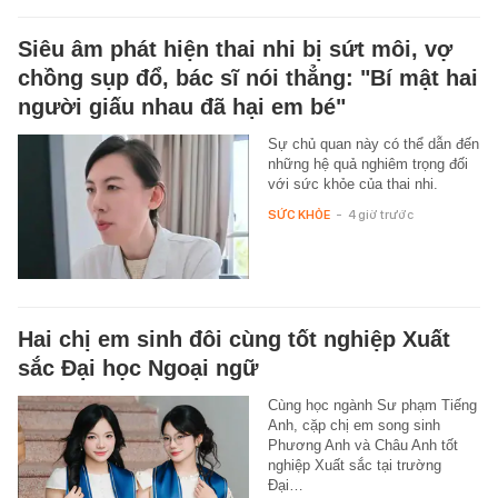
Siêu âm phát hiện thai nhi bị sứt môi, vợ
chồng sụp đổ, bác sĩ nói thẳng: "Bí mật hai
người giấu nhau đã hại em bé"
Sự chủ quan này có thể dẫn đến
những hệ quả nghiêm trọng đối
với sức khỏe của thai nhi.
SỨC KHỎE
-
4 giờ trước
Hai chị em sinh đôi cùng tốt nghiệp Xuất
sắc Đại học Ngoại ngữ
Cùng học ngành Sư phạm Tiếng
Anh, cặp chị em song sinh
Phương Anh và Châu Anh tốt
nghiệp Xuất sắc tại trường
Đại…