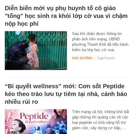
Diễn biến mới vụ phụ huynh tố cô giáo
"tống" học sinh ra khỏi lớp cờ vua vì chậm
nộp học phí
Sau khi nhận được thông tin
phản ánh trên mạng, UBND
phường Thanh Khê đã tiến hành
kiểm tra lớp học cờ vua.
HỌC ĐƯỜNG
-
3 giờ trước
“Bí quyết wellness” mới: Cơn sốt Peptide
kéo theo trào lưu tự tiêm tại nhà, cảnh báo
nhiều rủi ro
Trên mạng xã hội, không khó bắt
gặp những lời quảng cáo về các
loại peptide có khả năng hỗ trợ
giảm cân, xây dựng cơ bắp,…