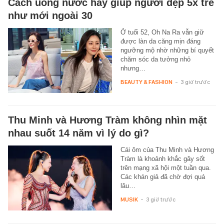
Cách uống nước hay giúp người đẹp 5x trẻ
như mới ngoài 30
Ở tuổi 52, Oh Na Ra vẫn giữ
được làn da căng mịn đáng
ngưỡng mộ nhờ những bí quyết
chăm sóc da tưởng nhỏ
nhưng…
BEAUTY & FASHION
-
3 giờ trước
Thu Minh và Hương Tràm không nhìn mặt
nhau suốt 14 năm vì lý do gì?
Cái ôm của Thu Minh và Hương
Tràm là khoảnh khắc gây sốt
trên mạng xã hội một tuần qua.
Các khán giả đã chờ đợi quá
lâu…
MUSIK
-
3 giờ trước