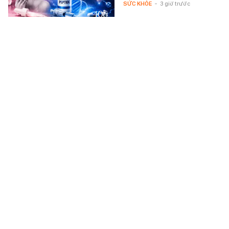
SỨC KHỎE
-
3 giờ trước
Chiếc túi 60.000 VNĐ bán được 1,78 triệu
chiếc ở Hàn Quốc: Món quà lưu niệm rẻ
nhất Myeongdong đang nói ra điều mà
ngành miễn thuế không muốn nghe
Một chiếc túi tarpaulin giá chưa
tới 60.000 đồng, bán ra 1,78
triệu chiếc trong 18 tháng, mang
về khoản doanh thu chưa tới…
MONEY.14
-
3 giờ trước
Kết quả bán kết PPA HCM ngày 8/8:
Pickleball Việt Nam tạo chung kết trong mơ