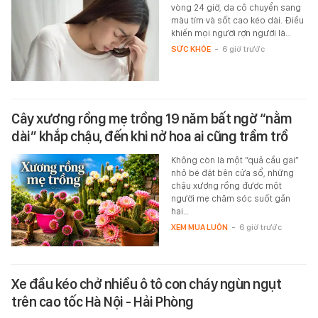
vòng 24 giờ, da cô chuyển sang
màu tím và sốt cao kéo dài. Điều
khiến mọi người rợn người là…
SỨC KHỎE
-
6 giờ trước
Cây xương rồng mẹ trồng 19 năm bất ngờ “nằm
dài” khắp chậu, đến khi nở hoa ai cũng trầm trồ
Không còn là một “quả cầu gai”
nhỏ bé đặt bên cửa sổ, những
chậu xương rồng được một
người mẹ chăm sóc suốt gần
hai…
XEM MUA LUÔN
-
6 giờ trước
Xe đầu kéo chở nhiều ô tô con cháy ngùn ngụt
trên cao tốc Hà Nội - Hải Phòng