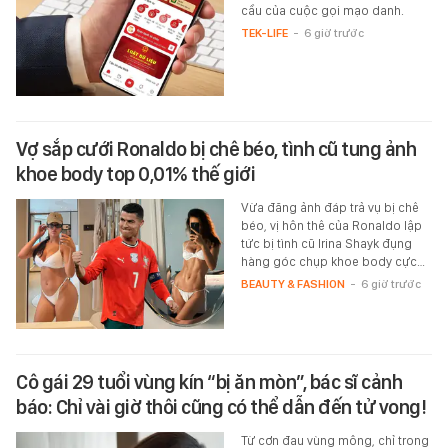
cầu của cuộc gọi mạo danh.
TEK-LIFE
-
6 giờ trước
Vợ sắp cưới Ronaldo bị chê béo, tình cũ tung ảnh
khoe body top 0,01% thế giới
Vừa đăng ảnh đáp trả vụ bị chê
béo, vị hôn thê của Ronaldo lập
tức bị tình cũ Irina Shayk đụng
hàng góc chụp khoe body cực…
BEAUTY & FASHION
-
6 giờ trước
Cô gái 29 tuổi vùng kín “bị ăn mòn”, bác sĩ cảnh
báo: Chỉ vài giờ thôi cũng có thể dẫn đến tử vong!
Từ cơn đau vùng mông, chỉ trong