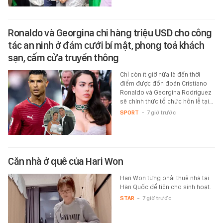
Ronaldo và Georgina chi hàng triệu USD cho công
tác an ninh ở đám cưới bí mật, phong toả khách
sạn, cấm cửa truyền thông
Chỉ còn ít giờ nữa là đến thời
điểm được đồn đoán Cristiano
Ronaldo và Georgina Rodriguez
sẽ chính thức tổ chức hôn lễ tại…
SPORT
-
7 giờ trước
Căn nhà ở quê của Hari Won
Hari Won từng phải thuê nhà tại
Hàn Quốc để tiện cho sinh hoạt.
STAR
-
7 giờ trước