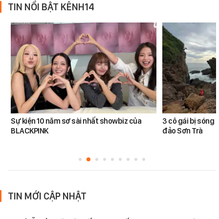
TIN NỔI BẬT KÊNH14
Sự kiện 10 năm sơ sài nhất showbiz của
3 cô gái bị sóng 
BLACKPINK
đảo Sơn Trà
TIN MỚI CẬP NHẬT