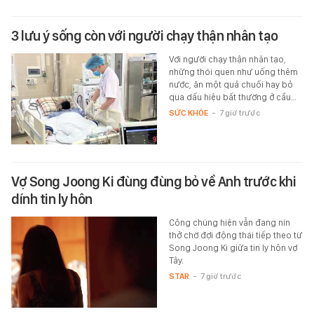
3 lưu ý sống còn với người chạy thận nhân tạo
Với người chạy thận nhân tạo,
những thói quen như uống thêm
nước, ăn một quả chuối hay bỏ
qua dấu hiệu bất thường ở cầu…
SỨC KHỎE
-
7 giờ trước
Vợ Song Joong Ki đùng đùng bỏ về Anh trước khi
dính tin ly hôn
Công chúng hiện vẫn đang nín
thở chờ đợi động thái tiếp theo từ
Song Joong Ki giữa tin ly hôn vợ
Tây.
STAR
-
7 giờ trước