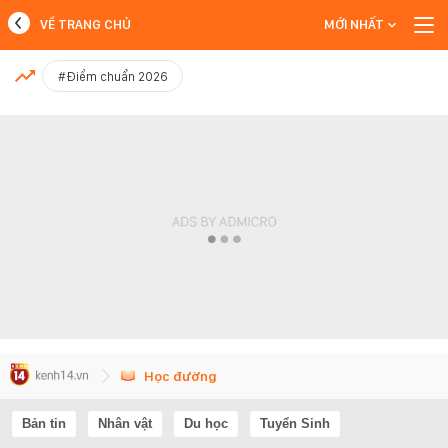
VỀ TRANG CHỦ
MỚI NHẤT
MỚI NHẤT
#Điểm chuẩn 2026
Xem thêm
Học đường
Bản tin
Nhân vật
Du học
Tuyển Sinh