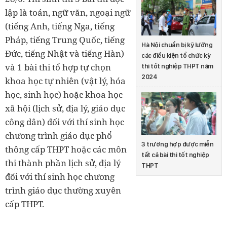
lập là toán, ngữ văn, ngoại ngữ
(tiếng Anh, tiếng Nga, tiếng
Pháp, tiếng Trung Quốc, tiếng
Hà Nội chuẩn bị kỹ lưỡng
Đức, tiếng Nhật và tiếng Hàn)
các điều kiện tổ chức kỳ
và 1 bài thi tổ hợp tự chọn
thi tốt nghiệp THPT năm
2024
khoa học tự nhiên (vật lý, hóa
học, sinh học) hoặc khoa học
xã hội (lịch sử, địa lý, giáo dục
công dân) đối với thí sinh học
chương trình giáo dục phổ
3 trường hợp được miễn
thông cấp THPT hoặc các môn
tất cả bài thi tốt nghiệp
thi thành phần lịch sử, địa lý
THPT
đối với thí sinh học chương
trình giáo dục thường xuyên
cấp THPT.