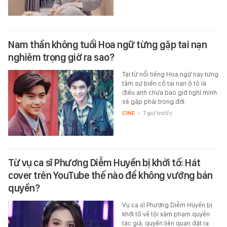
Nam thần không tuổi Hoa ngữ từng gặp tai nạn
nghiêm trọng giờ ra sao?
Tài tử nổi tiếng Hoa ngữ này từng
tâm sự biến cố tai nạn ô tô là
điều anh chưa bao giờ nghĩ mình
sẽ gặp phải trong đời.
CINE
-
7 giờ trước
Từ vụ ca sĩ Phương Diễm Huyền bị khởi tố: Hát
cover trên YouTube thế nào để không vướng bản
quyền?
Vụ ca sĩ Phương Diễm Huyền bị
khởi tố về tội xâm phạm quyền
tác giả, quyền liên quan đặt ra