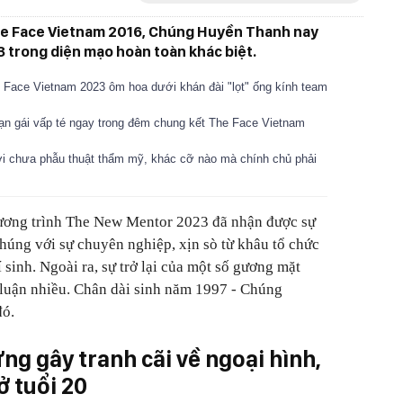
 The Face Vietnam 2016, Chúng Huyền Thanh nay
 trong diện mạo hoàn toàn khác biệt.
Face Vietnam 2023 ôm hoa dưới khán đài "lọt" ống kính team
ạn gái vấp té ngay trong đêm chung kết The Face Vietnam
thời chưa phẫu thuật thẩm mỹ, khác cỡ nào mà chính chủ phải
chương trình The New Mentor 2023 đã nhận được sự
úng với sự chuyên nghiệp, xịn sò từ khâu tổ chức
 sinh. Ngoài ra, sự trở lại của một số gương mặt
 luận nhiều. Chân dài sinh năm 1997 - Chúng
đó.
ng gây tranh cãi về ngoại hình,
ở tuổi 20