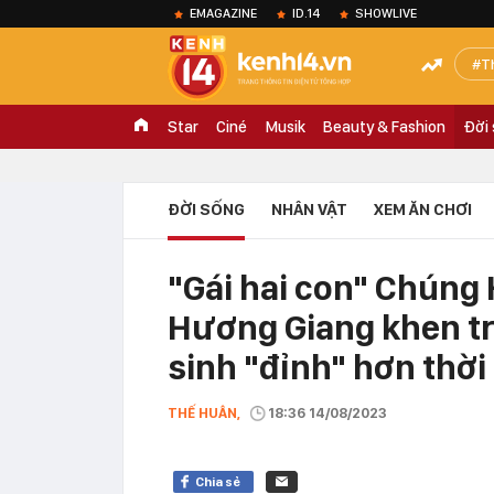
EMAGAZINE
ID.14
SHOWLIVE
T
Star
Ciné
Musik
Beauty & Fashion
Đời
ĐỜI SỐNG
NHÂN VẬT
XEM ĂN CHƠI
"Gái hai con" Chúng
Hương Giang khen trầ
sinh "đỉnh" hơn thời 
THẾ HUÂN,
18:36 14/08/2023
Chia sẻ