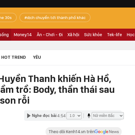
he 30s
dịch chuyển tới thành phố khác
 sống
Money.14
Ăn - Chơi - Đi
Xã hội
Sức khỏe
Tek-life
Học
HOT TREND
YÊU
 Huyền Thanh khiến Hà Hồ,
m trồ: Body, thần thái sau
son rỗi
4:54
Nghe đọc bài
Theo dõi Kenh14.vn trên