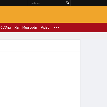
 đường
Xem Mua Luôn
Video