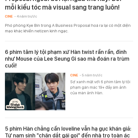
mỗi kiểu tóc mà visual sang trang luôn!
CINE
- 4 năm trước
Phó phòng Kye Bin trong A Business Proposal hoá ra lại có một diện
mạo khác khiến netizen kinh ngạc.
6 phim tâm lý tội phạm xứ Hàn twist rần rần, đỉnh
như Mouse của Lee Seung Gi sao mà đoán ra trùm
cuối!
CINE
- 5 năm trước
Sợ xanh mặt với 6 phim tâm lý tội
phạm gán mác 19+ đầy ám ảnh
của màn ảnh Hàn.
5 phim Hàn chẳng cần loveline vẫn hạ gục khán giả:
Từ nam sinh "chăn dắt gái gọi" đến nhà trọ toàn ác