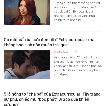
Tuy đã được nhắm thẳng cho vai
nữ chính trong một dự án mới
của đạo diễn Extracurricular
nhưng Han So Hee vẫn chưa
chính thức nhận lời.
Có một cấp ba cực đen tối ở Extracurricular mà
không học sinh nào muốn trải qua!
CINE
- 6 năm trước
Hình ảnh môi trường cấp 3 trong
Extracurricular với vô vàn tệ nạn
xã hội ắt hẳn là thứ không phải bộ
phim Hàn Quốc nào có thể phản
ánh được.
5 lỗ hổng to "chà bá" của Extracurricular: Tẩy trắng
nữ phụ, chiếc mũ "bóc phốt" Ji Soo quá khiên
cưỡng?