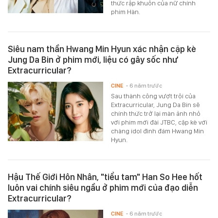
thức rập khuôn của nữ chính
phim Hàn.
Siêu nam thần Hwang Min Hyun xác nhận cặp kè
Jung Da Bin ở phim mới, liệu có gây sốc như
Extracurricular?
CINE
- 6 năm trước
Sau thành công vượt trội của
Extracurricular, Jung Da Bin sẽ
chính thức trở lại màn ảnh nhỏ
với phim mới đài JTBC, cặp kè với
chàng idol đình đám Hwang Min
Hyun.
Hậu Thế Giới Hôn Nhân, "tiểu tam" Han So Hee hốt
luôn vai chính siêu ngầu ở phim mới của đạo diễn
Extracurricular?
CINE
- 6 năm trước