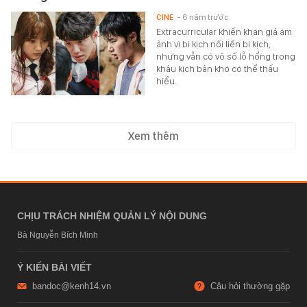
CINE
- 6 năm trước
Extracurricular khiến khán giả ám
ảnh vì bi kịch nối liền bi kịch,
nhưng vẫn có vô số lỗ hổng trong
khâu kịch bản khó có thể thấu
hiểu.
Xem thêm
CHỊU TRÁCH NHIỆM QUẢN LÝ NỘI DUNG
Bà Nguyễn Bích Minh
Ý KIẾN BÀI VIẾT
bandoc@kenh14.vn
Câu hỏi thường gặp