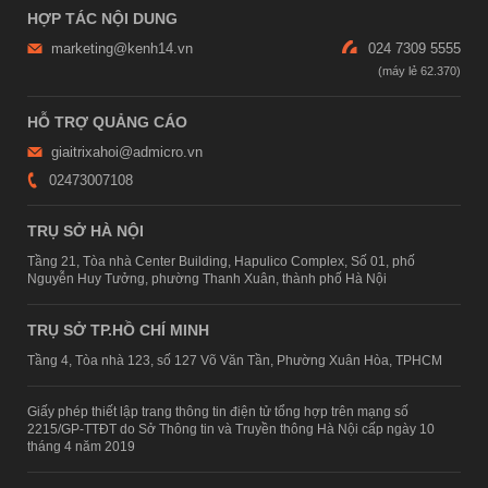
HỢP TÁC NỘI DUNG
marketing@kenh14.vn
024 7309 5555
HỖ TRỢ QUẢNG CÁO
giaitrixahoi@admicro.vn
02473007108
TRỤ SỞ HÀ NỘI
Tầng 21, Tòa nhà Center Building, Hapulico Complex, Số 01, phố
Nguyễn Huy Tưởng, phường Thanh Xuân, thành phố Hà Nội
TRỤ SỞ TP.HỒ CHÍ MINH
Tầng 4, Tòa nhà 123, số 127 Võ Văn Tần, Phường Xuân Hòa, TPHCM
Giấy phép thiết lập trang thông tin điện tử tổng hợp trên mạng số
2215/GP-TTĐT do Sở Thông tin và Truyền thông Hà Nội cấp ngày 10
tháng 4 năm 2019