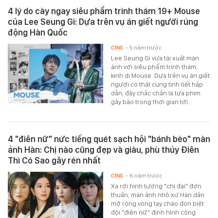
4 lý do cày ngay siêu phẩm trinh thám 19+ Mouse
của Lee Seung Gi: Dựa trên vụ án giết người rúng
động Hàn Quốc
CINE
- 5 năm trước
Lee Seung Gi vừa tái xuất màn
ảnh với siêu phẩm trinh thám,
kinh dị Mouse. Dựa trên vụ án giết
người có thật cùng tình tiết hấp
dẫn, đây chắc chắn là tựa phim
gây bão trong thời gian tới.
4 "điên nữ" nức tiếng quét sạch hội "bánh bèo" màn
ảnh Hàn: Chị nào cũng đẹp và giàu, phù thủy Điên
Thì Có Sao gây rén nhất
CINE
- 6 năm trước
Xa rời hình tượng "chị đại" đơn
thuần, màn ảnh nhỏ xứ Hàn dần
mở rộng vòng tay chào đón biệt
đội "điên nữ" định hình công