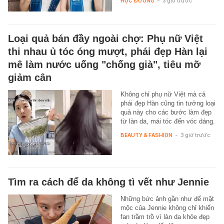
HỌC ĐƯỜNG
-
3 giờ trước
Loại quả bán đầy ngoài chợ: Phụ nữ Việt
thi nhau ủ tóc óng mượt, phái đẹp Hàn lại
mê làm nước uống "chống già", tiêu mỡ
giảm cân
Không chỉ phụ nữ Việt mà cả
phái đẹp Hàn cũng tin tưởng loại
quả này cho các bước làm đẹp
từ làn da, mái tóc đến vóc dáng.
BEAUTY & FASHION
-
3 giờ trước
Tìm ra cách để da không tì vết như Jennie
Những bức ảnh gần như để mặt
mộc của Jennie không chỉ khiến
fan trầm trồ vì làn da khỏe đẹp