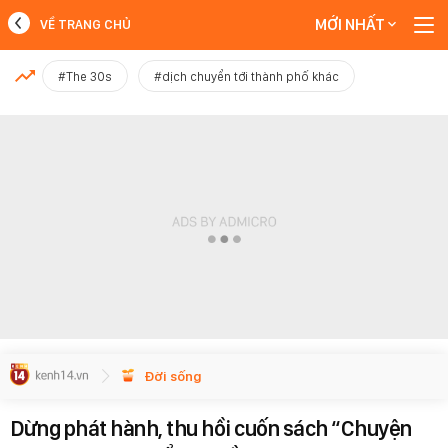
MỚI NHẤT
VỀ TRANG CHỦ
MỚI NHẤT
#The 30s
#dịch chuyển tới thành phố khác
Xem thêm
Đời sống
Dừng phát hành, thu hồi cuốn sách “Chuyện