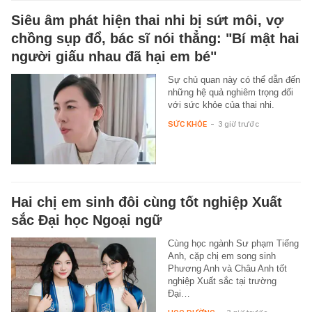
Siêu âm phát hiện thai nhi bị sứt môi, vợ
chồng sụp đổ, bác sĩ nói thẳng: "Bí mật hai
người giấu nhau đã hại em bé"
Sự chủ quan này có thể dẫn đến
những hệ quả nghiêm trọng đối
với sức khỏe của thai nhi.
SỨC KHỎE
-
3 giờ trước
Hai chị em sinh đôi cùng tốt nghiệp Xuất
sắc Đại học Ngoại ngữ
Cùng học ngành Sư phạm Tiếng
Anh, cặp chị em song sinh
Phương Anh và Châu Anh tốt
nghiệp Xuất sắc tại trường
Đại…