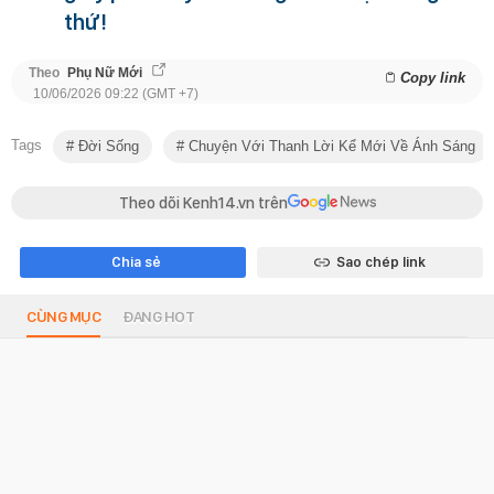
thứ!
Theo
Phụ Nữ Mới
Copy link
10/06/2026 09:22 (GMT +7)
Tags
Đời Sống
Chuyện Với Thanh Lời Kể Mới Về Ánh Sáng
Theo dõi Kenh14.vn trên
Chia sẻ
Sao chép link
CÙNG MỤC
ĐANG HOT