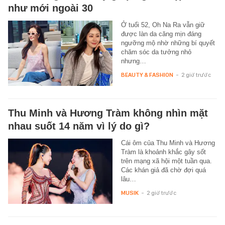
như mới ngoài 30
Ở tuổi 52, Oh Na Ra vẫn giữ
được làn da căng mịn đáng
ngưỡng mộ nhờ những bí quyết
chăm sóc da tưởng nhỏ
nhưng…
BEAUTY & FASHION
-
2 giờ trước
Thu Minh và Hương Tràm không nhìn mặt
nhau suốt 14 năm vì lý do gì?
Cái ôm của Thu Minh và Hương
Tràm là khoảnh khắc gây sốt
trên mạng xã hội một tuần qua.
Các khán giả đã chờ đợi quá
lâu…
MUSIK
-
2 giờ trước