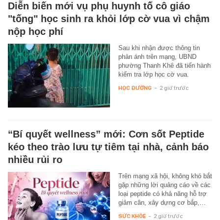
Diễn biến mới vụ phụ huynh tố cô giáo
"tống" học sinh ra khỏi lớp cờ vua vì chậm
nộp học phí
Sau khi nhận được thông tin
phản ánh trên mạng, UBND
phường Thanh Khê đã tiến hành
kiểm tra lớp học cờ vua.
HỌC ĐƯỜNG
-
2 giờ trước
“Bí quyết wellness” mới: Cơn sốt Peptide
kéo theo trào lưu tự tiêm tại nhà, cảnh báo
nhiều rủi ro
Trên mạng xã hội, không khó bắt
gặp những lời quảng cáo về các
loại peptide có khả năng hỗ trợ
giảm cân, xây dựng cơ bắp,…
SỨC KHỎE
-
2 giờ trước