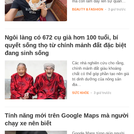
mà còn làm dấy lên sự quan…
BEAUTY & FASHION
-
3 giờ trước
Ngôi làng có 672 cụ già hơn 100 tuổi, bí
quyết sống thọ từ chính mảnh đất đặc biệt
đang sinh sống
Các nhà nghiên cứu cho rằng,
chính mảnh đất giàu khoáng
chất có thể góp phần tạo nên giá
trị dinh dưỡng của nông sản
địa…
SỨC KHỎE
-
3 giờ trước
Tính năng mới trên Google Maps mà người
chạy xe nên biết
Google Maps từng giúp người