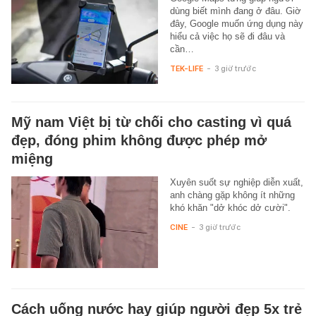
dùng biết mình đang ở đâu. Giờ
đây, Google muốn ứng dụng này
hiểu cả việc họ sẽ đi đâu và
cần…
TEK-LIFE
-
3 giờ trước
Mỹ nam Việt bị từ chối cho casting vì quá
đẹp, đóng phim không được phép mở
miệng
Xuyên suốt sự nghiệp diễn xuất,
anh chàng gặp không ít những
khó khăn "dở khóc dở cười".
CINE
-
3 giờ trước
Cách uống nước hay giúp người đẹp 5x trẻ