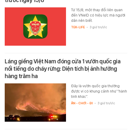
Từ 15/8, một thay đổi liên quan
đến VNeID có hiệu lực mà người
dân nên biết.
TEK-LIFE
-
3 giờ trước
Láng giềng Việt Nam đóng cửa 1 vườn quốc gia
nổi tiếng do cháy rừng: Diện tích bị ảnh hưởng
hàng trăm ha
Đây là vườn quốc gia thường
được ví có khung cảnh như “hành
tinh khác”.
ĂN - CHƠI - ĐI
-
3 giờ trước