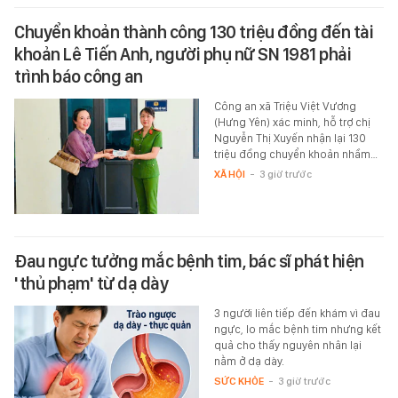
Chuyển khoản thành công 130 triệu đồng đến tài
khoản Lê Tiến Anh, người phụ nữ SN 1981 phải
trình báo công an
Công an xã Triệu Việt Vương
(Hưng Yên) xác minh, hỗ trợ chị
Nguyễn Thị Xuyến nhận lại 130
triệu đồng chuyển khoản nhầm…
XÃ HỘI
-
3 giờ trước
Đau ngực tưởng mắc bệnh tim, bác sĩ phát hiện
'thủ phạm' từ dạ dày
3 người liên tiếp đến khám vì đau
ngực, lo mắc bệnh tim nhưng kết
quả cho thấy nguyên nhân lại
nằm ở dạ dày.
SỨC KHỎE
-
3 giờ trước