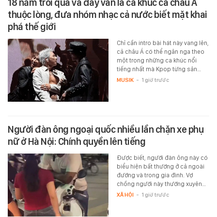
18 năm trôi qua và đây vẫn là ca khúc cả châu Á
thuộc lòng, đưa nhóm nhạc cả nước biết mặt khai
phá thế giới
Chỉ cần intro bài hát này vang lên,
cả châu Á có thể ngân nga theo
một trong những ca khúc nổi
tiếng nhất mà Kpop từng sản…
MUSIK
-
1 giờ trước
Người đàn ông ngoại quốc nhiều lần chặn xe phụ
nữ ở Hà Nội: Chính quyền lên tiếng
Được biết, người đàn ông này có
biểu hiện bất thường ở cả ngoài
đường và trong gia đình. Vợ
chồng người này thường xuyên…
XÃ HỘI
-
1 giờ trước