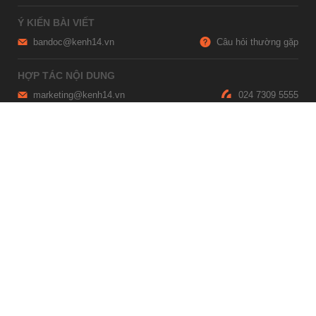
Ý KIẾN BÀI VIẾT
bandoc@kenh14.vn
Câu hỏi thường gặp
HỢP TÁC NỘI DUNG
marketing@kenh14.vn
024 7309 5555
HỖ TRỢ QUẢNG CÁO
giaitrixahoi@admicro.vn
02473007108
TRỤ SỞ HÀ NỘI
Tầng 21, Tòa nhà Center Building, Hapulico Complex, Số 01, phố
Nguyễn Huy Tưởng, phường Thanh Xuân, thành phố Hà Nội
TRỤ SỞ TP.HỒ CHÍ MINH
Tầng 4, Tòa nhà 123, số 127 Võ Văn Tần, Phường Xuân Hòa, TPHCM