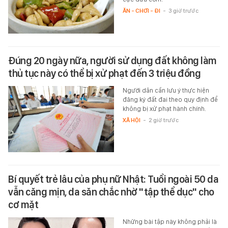
ĂN - CHƠI - ĐI
-
3 giờ trước
Đúng 20 ngày nữa, người sử dụng đất không làm
thủ tục này có thể bị xử phạt đến 3 triệu đồng
Người dân cần lưu ý thực hiện
đăng ký đất đai theo quy định để
không bị xử phạt hành chính.
XÃ HỘI
-
2 giờ trước
Bí quyết trẻ lâu của phụ nữ Nhật: Tuổi ngoài 50 da
vẫn căng mịn, da săn chắc nhờ "tập thể dục" cho
cơ mặt
Những bài tập này không phải là