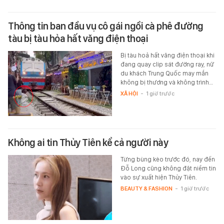
Thông tin ban đầu vụ cô gái ngồi cà phê đường
tàu bị tàu hỏa hất văng điện thoại
Bị tàu hoả hất văng điện thoại khi
đang quay clip sát đường ray, nữ
du khách Trung Quốc may mắn
không bị thương và không trình…
XÃ HỘI
-
1 giờ trước
Không ai tin Thủy Tiên kể cả người này
Từng bùng kèo trước đó, nay đến
Đỗ Long cũng không đặt niềm tin
vào sự xuất hiện Thủy Tiên.
BEAUTY & FASHION
-
1 giờ trước