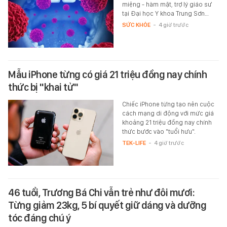
miệng - hàm mặt, trợ lý giáo sư
tại Đại học Y khoa Trung Sơn…
SỨC KHỎE
-
4 giờ trước
Mẫu iPhone từng có giá 21 triệu đồng nay chính
thức bị "khai tử"
Chiếc iPhone từng tạo nên cuộc
cách mạng di động với mức giá
khoảng 21 triệu đồng nay chính
thức bước vào "tuổi hưu".
TEK-LIFE
-
4 giờ trước
46 tuổi, Trương Bá Chi vẫn trẻ như đôi mươi:
Từng giảm 23kg, 5 bí quyết giữ dáng và dưỡng
tóc đáng chú ý