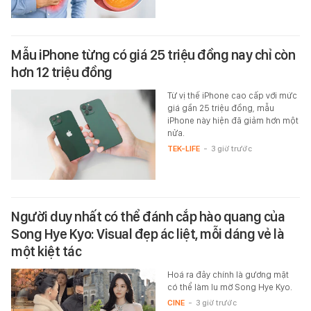
Mẫu iPhone từng có giá 25 triệu đồng nay chỉ còn
hơn 12 triệu đồng
Từ vị thế iPhone cao cấp với mức
giá gần 25 triệu đồng, mẫu
iPhone này hiện đã giảm hơn một
nửa.
TEK-LIFE
-
3 giờ trước
Người duy nhất có thể đánh cắp hào quang của
Song Hye Kyo: Visual đẹp ác liệt, mỗi dáng vẻ là
một kiệt tác
Hoá ra đây chính là gương mặt
có thể làm lu mờ Song Hye Kyo.
CINE
-
3 giờ trước