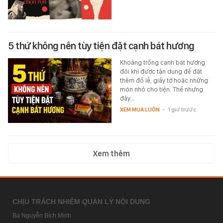
5 thứ không nên tùy tiện đặt cạnh bát hương
Khoảng trống cạnh bát hương
đôi khi được tận dụng để đặt
thêm đồ lễ, giấy tờ hoặc những
món nhỏ cho tiện. Thế nhưng
đây…
XEM MUA LUÔN
-
1 giờ trước
Xem thêm
CHỊU TRÁCH NHIỆM QUẢN LÝ NỘI DUNG
Bà Nguyễn Bích Minh