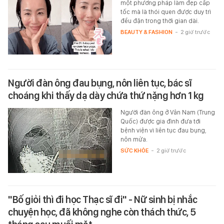
một phương pháp làm đẹp cấp
tốc mà là thói quen được duy trì
đều đặn trong thời gian dài.
BEAUTY & FASHION
-
2 giờ trước
Người đàn ông đau bụng, nôn liên tục, bác sĩ
choáng khi thấy dạ dày chứa thứ nặng hơn 1 kg
Người đàn ông ở Vân Nam (Trung
Quốc) được gia đình đưa tới
bệnh viện vì liên tục đau bụng,
nôn mửa.
SỨC KHỎE
-
2 giờ trước
"Bố giỏi thì đi học Thạc sĩ đi" - Nữ sinh bị nhắc
chuyện học, đã không nghe còn thách thức, 5