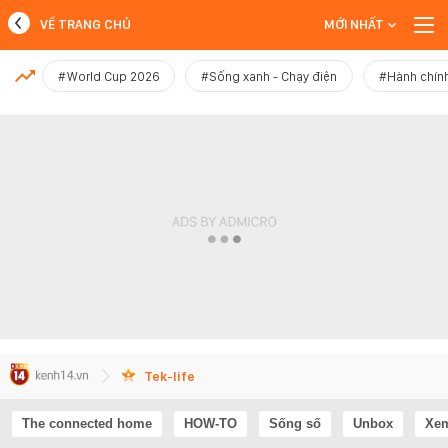
VỀ TRANG CHỦ
MỚI NHẤT
MỚI NHẤT
#World Cup 2026
#Sống xanh - Chạy điện
#Hành chính
Xem thêm
Tek-life
The connected home
HOW-TO
Sống số
Unbox
Xem