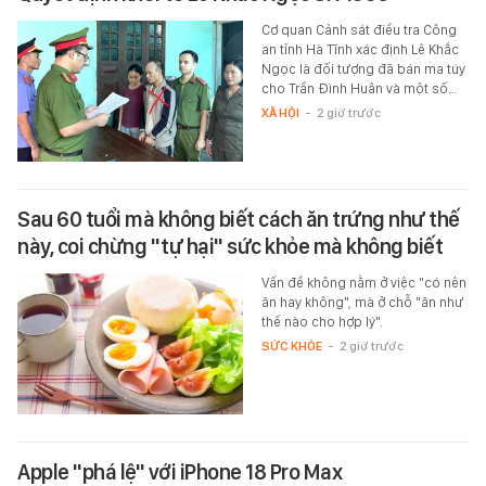
Cơ quan Cảnh sát điều tra Công
an tỉnh Hà Tĩnh xác định Lê Khắc
Ngọc là đối tượng đã bán ma túy
cho Trần Đình Huân và một số…
XÃ HỘI
-
2 giờ trước
Sau 60 tuổi mà không biết cách ăn trứng như thế
này, coi chừng "tự hại" sức khỏe mà không biết
Vấn đề không nằm ở việc "có nên
ăn hay không", mà ở chỗ "ăn như
thế nào cho hợp lý".
SỨC KHỎE
-
2 giờ trước
Apple "phá lệ" với iPhone 18 Pro Max