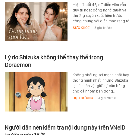
Hiện ở tuổi 46, nữ diễn viên vẫn
duy trì hoạt động nghệ thuật và
thường xuyên xuất hiện trước
công chúng với diện mạo rạng rỡ.
SỨC KHỎE
-
3 giờ trước
Lý do Shizuka không thể thay thế trong
Doraemon
Không phải người mạnh nhất hay
thông minh nhất, nhưng Shizuka
lại là nhân vật giữ sự cân bằng
cho cả nhóm bạn trong…
HỌC ĐƯỜNG
-
3 giờ trước
Người dân nên kiểm tra nội dung này trên VNeID
trước ngày 15/8