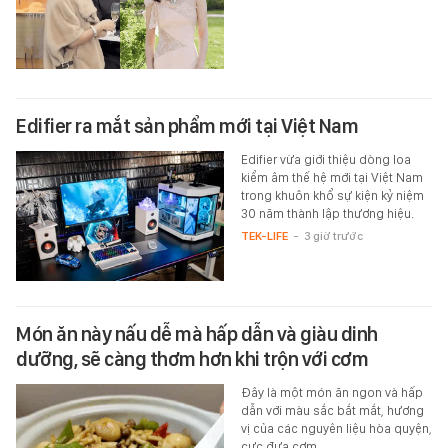
Edifier ra mắt sản phẩm mới tại Việt Nam
Edifier vừa giới thiệu dòng loa
kiểm âm thế hệ mới tại Việt Nam
trong khuôn khổ sự kiện kỷ niệm
30 năm thành lập thương hiệu.
TEK-LIFE
-
3 giờ trước
Món ăn này nấu dễ mà hấp dẫn và giàu dinh
dưỡng, sẽ càng thơm hơn khi trộn với cơm
Đây là một món ăn ngon và hấp
dẫn với màu sắc bắt mắt, hương
vị của các nguyên liệu hòa quyện,
cực đưa cơm.