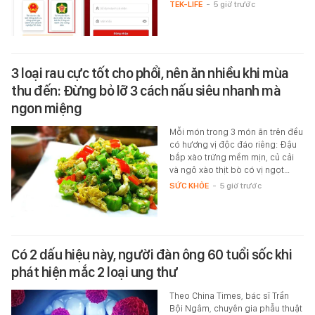
TEK-LIFE
-
5 giờ trước
3 loại rau cực tốt cho phổi, nên ăn nhiều khi mùa
thu đến: Đừng bỏ lỡ 3 cách nấu siêu nhanh mà
ngon miệng
Mỗi món trong 3 món ăn trên đều
có hương vị độc đáo riêng: Đậu
bắp xào trứng mềm mịn, củ cải
và ngô xào thịt bò có vị ngọt…
SỨC KHỎE
-
5 giờ trước
Có 2 dấu hiệu này, người đàn ông 60 tuổi sốc khi
phát hiện mắc 2 loại ung thư
Theo China Times, bác sĩ Trần
Bội Ngâm, chuyên gia phẫu thuật