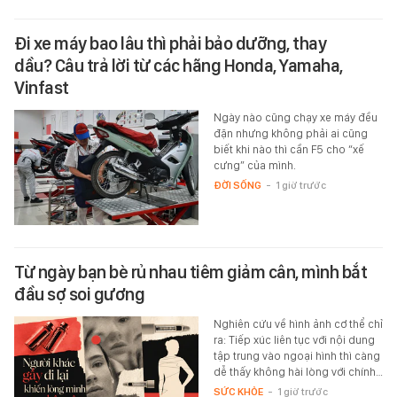
Đi xe máy bao lâu thì phải bảo dưỡng, thay
dầu? Câu trả lời từ các hãng Honda, Yamaha,
Vinfast
Ngày nào cũng chạy xe máy đều
đặn nhưng không phải ai cũng
biết khi nào thì cần F5 cho “xế
cưng” của mình.
ĐỜI SỐNG
-
1 giờ trước
Từ ngày bạn bè rủ nhau tiêm giảm cân, mình bắt
đầu sợ soi gương
Nghiên cứu về hình ảnh cơ thể chỉ
ra: Tiếp xúc liên tục với nội dung
tập trung vào ngoại hình thì càng
dễ thấy không hài lòng với chính…
SỨC KHỎE
-
1 giờ trước