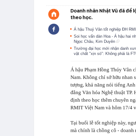
Doanh nhân Nhật Vũ đã để lộ
theo học.
Á hậu Thuý Vân tốt nghiệp ĐH RMIT
Soi học vấn dàn Hoa - Á hậu hai n
Ngọc Châu, Kim Duyên
Trường đại học mới nhận danh xưng
vật chất "xịn sò": Không phải là F
Á hậu Phạm Hồng Thúy Vân chắn
Nam. Không chỉ sở hữu nhan sắ
tượng, khả năng nói tiếng Anh
đẳng Văn hóa Nghệ thuật TP.
định theo học thêm chuyên ng
RMIT Việt Nam và hôm 17/4 vừ
Tại buổi lễ tốt nghiệp này, n
mà chính là chồng cô - doanh 