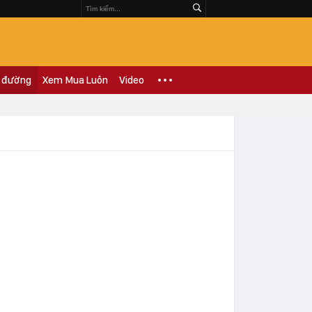
 đường
Xem Mua Luôn
Video