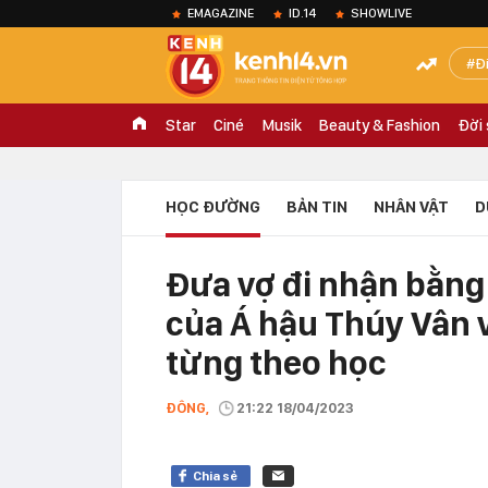
EMAGAZINE
ID.14
SHOWLIVE
Đ
Star
Ciné
Musik
Beauty & Fashion
Đời
HỌC ĐƯỜNG
BẢN TIN
NHÂN VẬT
D
Đưa vợ đi nhận bằng
của Á hậu Thúy Vân v
từng theo học
ĐÔNG,
21:22 18/04/2023
Chia sẻ