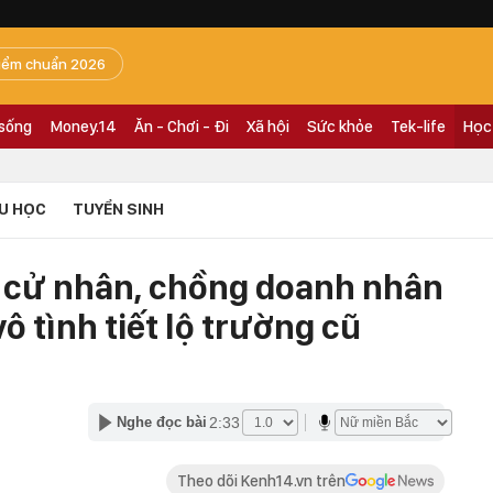
iểm chuẩn 2026
 sống
Money.14
Ăn - Chơi - Đi
Xã hội
Sức khỏe
Tek-life
Học
U HỌC
TUYỂN SINH
 cử nhân, chồng doanh nhân
ô tình tiết lộ trường cũ
2:33
Nghe đọc bài
Theo dõi Kenh14.vn trên