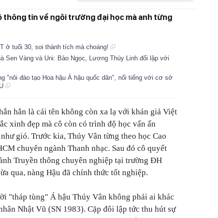
 thông tin về ngôi trường đại học mà anh từng
 ở tuổi 30, soi thành tích mà choáng!
hà Sen Vàng và Uni: Bảo Ngọc, Lương Thùy Linh đối lập với
 "nôi đào tạo Hoa hậu Á hậu quốc dân", nổi tiếng với cơ sở
TU
 hẳn là cái tên không còn xa lạ với khán giả Việt
c xinh đẹp mà cô còn có trình độ học vấn ấn
 như gió. Trước kia, Thúy Vân từng theo học Cao
 HCM chuyên ngành Thanh nhạc. Sau đó cô quyết
ành Truyền thông chuyên nghiệp tại trường ĐH
a qua, nàng Hậu đã chính thức tốt nghiệp.
gười "tháp tùng" Á hậu Thúy Vân không phải ai khác
nhân Nhật Vũ (SN 1983). Cặp đôi lập tức thu hút sự