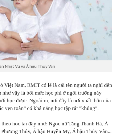
ân Nhật Vũ và Á hậu Thúy Vân
̉ Việt Nam, RMIT có lẽ là cái tên người ta nghĩ đến
 như vậy là bởi mức học phí ở ngôi trường này
" mới học được. Ngoài ra, nơi đây là nơi xuất thân của
sắc vẹn toàn" có khả năng học tập rất "khủng".
g theo học tại đây như: Ngọc nữ Tăng Thanh Hà, Á
 Phương Thúy, Á hậu Huyền My, Á hậu Thúy Vân...