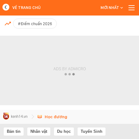
VỀ TRANG CHỦ
MỚI NHẤT
MỚI NHẤT
#Điểm chuẩn 2026
Xem thêm
Học đường
Bản tin
Nhân vật
Du học
Tuyển Sinh