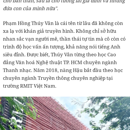
cho bản thân, sau là cho tương lai gia đình và những
đứa con của mình nữa".
Phạm Hồng Thúy Vân là cái tên từ lâu đã không còn
xa lạ với khán giả truyền hình. Không chỉ sở hữu
nhan sắc vạn người mê, thần thái tự tin mà cô còn có
trình độ học vấn ấn tượng, khả năng nói tiếng Anh
siêu đỉnh. Được biết, Thúy Vân từng theo học Cao
đẳng Văn hoá Nghệ thuật TP. HCM chuyên ngành
Thanh nhạc. Năm 2018, nàng Hậu bắt đầu theo học
chuyên ngành Truyền thông chuyên nghiệp tại
trường RMIT Việt Nam.