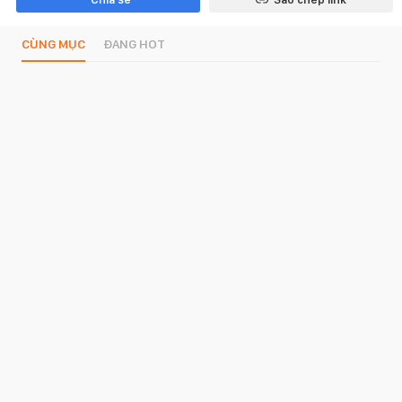
CÙNG MỤC
ĐANG HOT