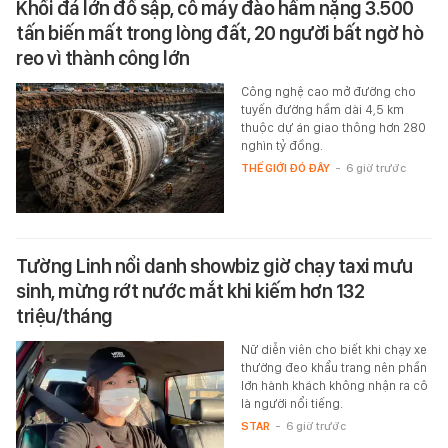
Khối đá lớn đổ sập, cỗ máy đào hầm nặng 3.500
tấn biến mất trong lòng đất, 20 người bất ngờ hò
reo vì thành công lớn
Công nghệ cao mở đường cho
tuyến đường hầm dài 4,5 km
thuộc dự án giao thông hơn 280
nghìn tỷ đồng.
THẾ GIỚI ĐÓ ĐÂY
-
6 giờ trước
Tường Linh nổi danh showbiz giờ chạy taxi mưu
sinh, mừng rớt nước mắt khi kiếm hơn 132
triệu/tháng
Nữ diễn viên cho biết khi chạy xe
thường đeo khẩu trang nên phần
lớn hành khách không nhận ra cô
là người nổi tiếng.
STAR
-
6 giờ trước