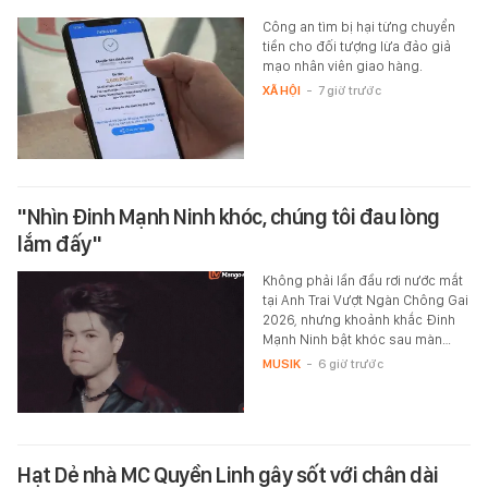
Công an tìm bị hại từng chuyển
tiền cho đối tượng lừa đảo giả
mạo nhân viên giao hàng.
XÃ HỘI
-
7 giờ trước
"Nhìn Đinh Mạnh Ninh khóc, chúng tôi đau lòng
lắm đấy"
Không phải lần đầu rơi nước mắt
tại Anh Trai Vượt Ngàn Chông Gai
2026, nhưng khoảnh khắc Đinh
Mạnh Ninh bật khóc sau màn…
MUSIK
-
6 giờ trước
Hạt Dẻ nhà MC Quyền Linh gây sốt với chân dài