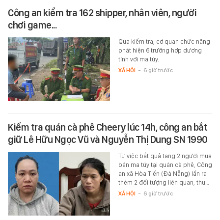
Công an kiểm tra 162 shipper, nhân viên, người
chơi game...
Qua kiểm tra, cơ quan chức năng
phát hiện 6 trường hợp dương
tính với ma túy.
XÃ HỘI
-
6 giờ trước
Kiểm tra quán cà phê Cheery lúc 14h, công an bắt
giữ Lê Hữu Ngọc Vũ và Nguyễn Thị Dung SN 1990
Từ việc bắt quả tang 2 người mua
bán ma túy tại quán cà phê, Công
an xã Hòa Tiến (Đà Nẵng) lần ra
thêm 2 đối tượng liên quan, thu…
XÃ HỘI
-
6 giờ trước