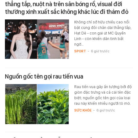
thẳng tắp, nuột nà trên sân bóng rổ, visual đời
thường xinh xuất sắc không khác lúc đi thảm đỏ
Không chỉ sở hữu chiều cao nổi
bật cùng đôi chân dài thẳng tắp,
Hạt Dẻ - con gái út MC Quyền
Linh - còn khiến dân tình bất
ngờ…
SPORT
-
6 giờ trước
Nguồn gốc tên gọi rau tiến vua
Rau tiến vua gây ấn tượng bởi độ
giòn đặc trưng và cả cái tên đặc
biệt; nguồn gốc tên gọi của loại
rau này khiến nhiều người tò mò.
SỨC KHỎE
-
6 giờ trước