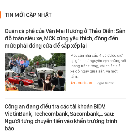
TIN MỚI CẬP NHẬT
Quán cà phê của Văn Mai Hương ở Thảo Điền: Sân
đỗ toàn siêu xe, MCK cũng yêu thích, đông đến
mức phải đóng cửa để sắp xếp lại
Một căn nhà cấp 4 cũ được giữ
lại gần như nguyên vẹn những vết
loang trên tường, vài chiếc siêu
xe đỗ ngay giữa sân, và một
tấm…
ĂN - CHƠI - ĐI
-
7 giờ trước
Công an đang điều tra các tài khoản BIDV,
VietinBank, Techcombank, Sacombank,... sau:
Người từng chuyển tiền vào khẩn trương trình
báo