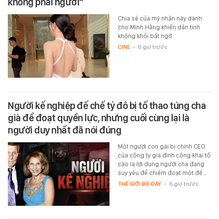
không phải người"
Chia sẻ của mỹ nhân này dành
cho Minh Hằng khiến dân tình
không khỏi bất ngờ.
CINE
-
6 giờ trước
Người kế nghiệp đế chế tỷ đô bị tố thao túng cha
già để đoạt quyền lực, nhưng cuối cùng lại là
người duy nhất đã nói đúng
Một người con gái bị chính CEO
của công ty gia đình công khai tố
cáo là lợi dụng người cha đang
suy yếu để chiếm đoạt một đế…
THẾ GIỚI ĐÓ ĐÂY
-
6 giờ trước