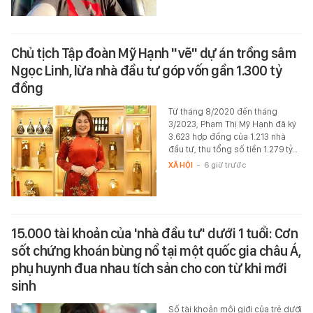
Chủ tịch Tập đoàn Mỹ Hạnh "vẽ" dự án trồng sâm
Ngọc Linh, lừa nhà đầu tư góp vốn gần 1.300 tỷ
đồng
Từ tháng 8/2020 đến tháng
3/2023, Phạm Thị Mỹ Hạnh đã ký
3.623 hợp đồng của 1.213 nhà
đầu tư, thu tổng số tiền 1.279 tỷ…
XÃ HỘI
-
6 giờ trước
15.000 tài khoản của 'nhà đầu tư' dưới 1 tuổi: Cơn
sốt chứng khoán bùng nổ tại một quốc gia châu Á,
phụ huynh đua nhau tích sản cho con từ khi mới
sinh
Số tài khoản môi giới của trẻ dưới