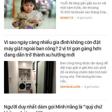
1 tuổi đã tăng gần gấp ba so với
một năm trước, lên khoảng
15.000 tài khoản vào tháng 6 tại…
MONEY.14
-
6 giờ trước
Vì sao ngày càng nhiều gia đình không còn đặt
máy giặt ngoài ban công? 2 vị trí gọn gàng hơn
đang dần trở thành xu hướng mới
Ban công từng được tận dụng để
đặt máy giặt vì gần khu vực phơi
đồ và không chiếm diện tích bên
trong nhà. Thế nhưng khi nhu
cầu…
XEM MUA LUÔN
-
6 giờ trước
Người duy nhất dám gọi Minh Hằng là "quỷ chứ