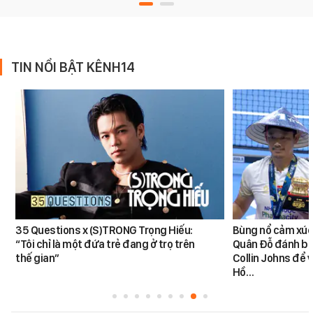
TIN NỔI BẬT KÊNH14
35 Questions x (S)TRONG Trọng Hiếu:
Bùng nổ cảm xúc:
“Tôi chỉ là một đứa trẻ đang ở trọ trên
Quân Đỗ đánh bạ
thế gian”
Collin Johns để 
Hồ…