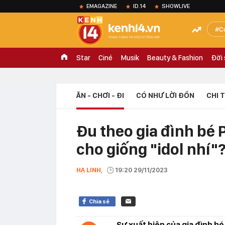
EMAGAZINE
ID.14
SHOWLIVE
C
Star
Ciné
Musik
Beauty & Fashion
Đời
ĂN - CHƠI - ĐI
CÓ NHƯ LỜI ĐỒN
CHI 
Đu theo gia đình bé P
cho giống "idol nhí"
HẠ LINH,
19:20 29/11/2023
Chia sẻ
Sự xuất hiện của gia đình bé