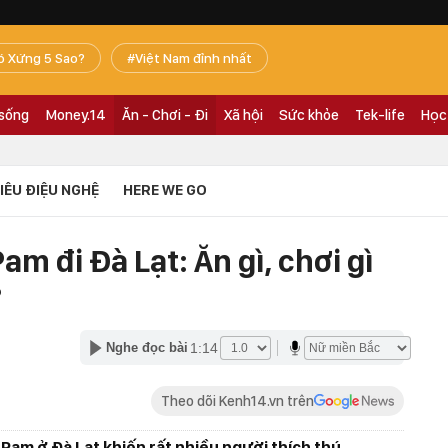
ó Xứng 5 Sao?
Việt Nam đỉnh nhất
 sống
Money.14
Ăn - Chơi - Đi
Xã hội
Sức khỏe
Tek-life
Học
TIÊU ĐIỆU NGHỆ
HERE WE GO
am đi Đà Lạt: Ăn gì, chơi gì
?
1:14
Nghe đọc bài
Theo dõi Kenh14.vn trên
 Pam ở Đà Lạt khiến rất nhiều người thích thú.