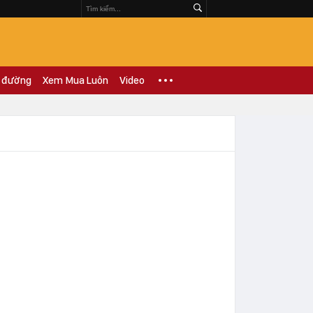
 đường
Xem Mua Luôn
Video