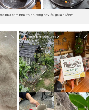
 các bữa cơm nhà, thịt nướng hay lẩu gà lá é (Ảnh: