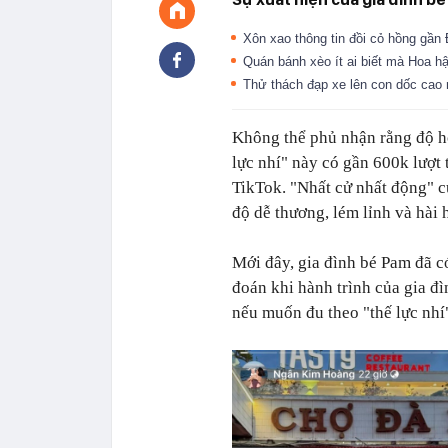
Xôn xao thông tin đồi cỏ hồng gần Đ
Quán bánh xèo ít ai biết mà Hoa hậ
Thử thách đạp xe lên con dốc cao 
Không thể phủ nhận rằng độ hot
lực nhí" này có gần 600k lượt 
TikTok. "Nhất cử nhất động" c
độ dễ thương, lém lỉnh và hài 
Mới đây, gia đình bé Pam đã 
đoán khi hành trình của gia đì
nếu muốn đu theo "thế lực nhí"