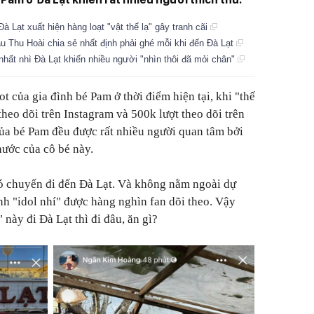
à Lạt xuất hiện hàng loạt "vật thể lạ" gây tranh cãi
u Thu Hoài chia sẻ nhất định phải ghé mỗi khi đến Đà Lạt
nhất nhì Đà Lạt khiến nhiều người "nhìn thôi đã mỏi chân"
 của gia đình bé Pam ở thời điểm hiện tại, khi "thế
theo dõi trên Instagram và 500k lượt theo dõi trên
ủa bé Pam đều được rất nhiều người quan tâm bởi
hước của cô bé này.
có chuyến đi đến Đà Lạt. Và không nằm ngoài dự
nh "idol nhí" được hàng nghìn fan dõi theo. Vậy
 này đi Đà Lạt thì đi đâu, ăn gì?