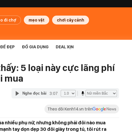
o đi chợ
mẹo vặt
chơi cây cảnh
ĐỂ ĐẸP
ĐỒ GIA DỤNG
DEAL XỊN
hấy: 5 loại này cực lãng phí
ội mua
3:07
Nghe đọc bài
Theo dõi Kenh14.vn trên
của nhiều phụ nữ, nhưng không phải đôi nào mua
ạnh tay dọn dẹp 30 đôi giày trong tủ, tôi rút ra