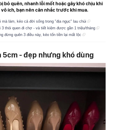
ễ bị bỏ quên, nhanh lỗi mốt hoặc gây khó chịu khi
 vô ích, bạn nên cân nhắc trước khi mua.
i mà làm, kẻo cả đời sống trong "địa ngục" lau chùi
i 3 thói quen đi chợ - và tiết kiệm được gần 1 triệu/tháng
g đừng quên 3 điều này, kẻo tốn tiền lại mất lộc
ên 5cm
-
đẹp nhưng khó dùng