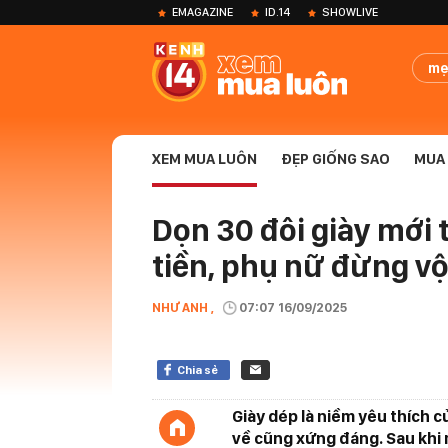
EMAGAZINE
ID.14
SHOWLIVE
mẹ
XEM MUA LUÔN
ĐẸP GIỐNG SAO
MUA 
Dọn 30 đôi giày mới t
tiền, phụ nữ đừng v
NHƯ ANH ,
07:07 16/09/2025
Chia sẻ
Giày dép là niềm yêu thích 
về cũng xứng đáng. Sau khi m