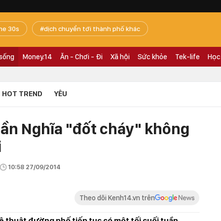
he 30s
dịch chuyển tới thành phố khác
 sống
Money.14
Ăn - Chơi - Đi
Xã hội
Sức khỏe
Tek-life
Học
HOT TREND
YÊU
ần Nghĩa "đốt cháy" không
i
10:58 27/09/2014
Theo dõi Kenh14.vn trên
 thuật đường phố tiếp tục có một tối cuối tuần