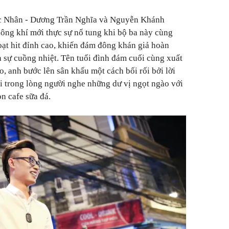
úc Nhân - Dương Trần Nghĩa và Nguyễn Khánh
ông khí mới thực sự nổ tung khi bộ ba này cùng
oạt hit đỉnh cao, khiến đám đông khán giả hoàn
à sự cuồng nhiệt. Tên tuổi đình đám cuối cùng xuất
o, anh bước lên sân khấu một cách bối rối bởi lời
i trong lòng người nghe những dư vị ngọt ngào với
n cafe sữa đá.