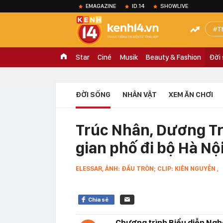
EMAGAZINE
ID.14
SHOWLIVE
T
Star
Ciné
Musik
Beauty & Fashion
Đời
ĐỜI SỐNG
NHÂN VẬT
XEM ĂN CHƠI
Trúc Nhân, Dương Tr
gian phố đi bộ Hà Nộ
ELESSAR, ẢNH: ĐẦU TRÒN; CLIP: KIÊN NGUYỄN ,
Chia sẻ
Chương trình Biểu diễn Nghệ