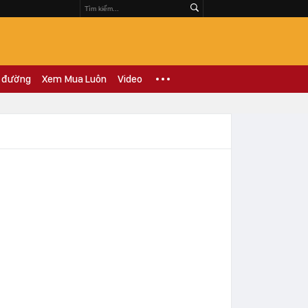
 đường
Xem Mua Luôn
Video