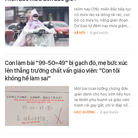
Hôm nay (7/8), miền Bắc tiếp tục
có mưa rào và dông rải rác, cục
bộ có mưa to, nắng gián đoạn.
Dự báo từ đêm nay mưa giảm,…
XÃ HỘI
-
6 giờ trước
Con làm bài "99-50=49" bị gạch đỏ, mẹ bức xúc
lên thẳng trường chất vấn giáo viên: "Con tôi
không hề làm sai"
Một bài toán tưởng chừng đơn
giản dành cho học sinh tiểu học
lại khiến phụ huynh và giáo viên
tranh cãi gay gắt, chỉ vì đáp số…
HỌC ĐƯỜNG
-
6 giờ trước