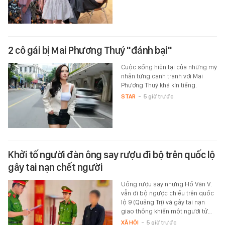
2 cô gái bị Mai Phương Thuý "đánh bại"
Cuộc sống hiện tại của những mỹ
nhân từng cạnh tranh với Mai
Phương Thuý khá kín tiếng.
STAR
-
5 giờ trước
Khởi tố người đàn ông say rượu đi bộ trên quốc lộ
gây tai nạn chết người
Uống rượu say nhưng Hồ Văn V.
vẫn đi bộ ngược chiều trên quốc
lộ 9 (Quảng Trị) và gây tai nạn
giao thông khiến một người tử…
XÃ HỘI
-
5 giờ trước