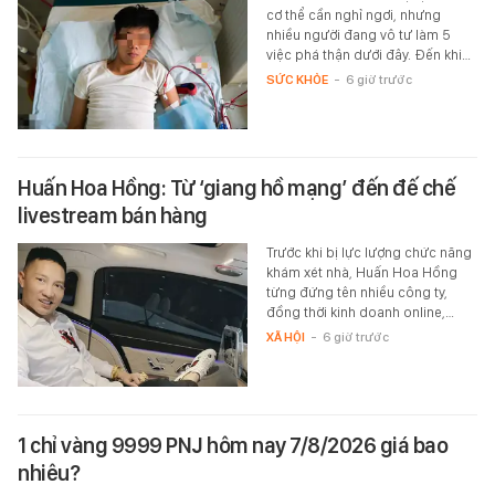
cơ thể cần nghỉ ngơi, nhưng
nhiều người đang vô tư làm 5
việc phá thận dưới đây. Đến khi…
SỨC KHỎE
-
6 giờ trước
Huấn Hoa Hồng: Từ ‘giang hồ mạng’ đến đế chế
livestream bán hàng
Trước khi bị lực lượng chức năng
khám xét nhà, Huấn Hoa Hồng
từng đứng tên nhiều công ty,
đồng thời kinh doanh online,…
XÃ HỘI
-
6 giờ trước
1 chỉ vàng 9999 PNJ hôm nay 7/8/2026 giá bao
nhiêu?