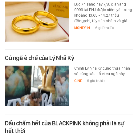
Lúc 7h sáng nay 7/8, giá vàng
9999 tại PNJ được niêm yết trong
khoảng 13,65 - 14,27 triệu
đồng/chỉ, tùy sản phầm và giá…
MONEY.14
-
6 giờ trước
Cú ngã ê chề của Lý Nhã Kỳ
Chính Lý Nhã Kỳ cũng thừa nhận
vô cùng xấu hổ vì cú ngã này.
CINE
-
6 giờ trước
Dấu chấm hết của BLACKPINK không phải là sự
hết thời