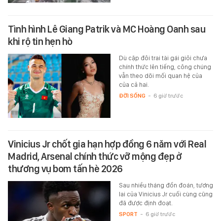
Tình hình Lê Giang Patrik và MC Hoàng Oanh sau
khi rộ tin hẹn hò
Dù cặp đôi trai tài gái giỏi chưa
chính thức lên tiếng, công chúng
vẫn theo dõi mối quan hệ của
của cả hai.
ĐỜI SỐNG
-
6 giờ trước
Vinicius Jr chốt gia hạn hợp đồng 6 năm với Real
Madrid, Arsenal chính thức vỡ mộng đẹp ở
thương vụ bom tấn hè 2026
Sau nhiều tháng đồn đoán, tương
lai của Vinicius Jr cuối cùng cũng
đã được định đoạt.
SPORT
-
6 giờ trước