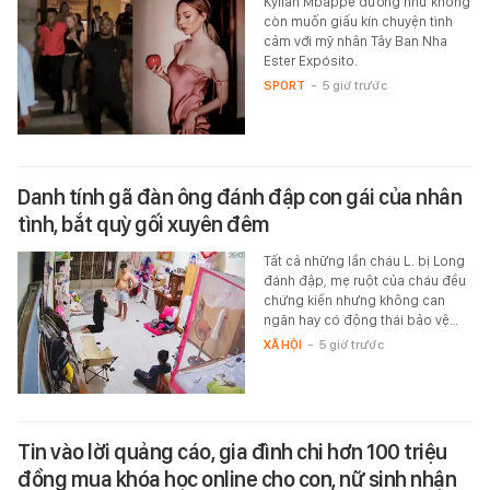
Kylian Mbappé dường như không
còn muốn giấu kín chuyện tình
cảm với mỹ nhân Tây Ban Nha
Ester Expósito.
SPORT
-
5 giờ trước
Danh tính gã đàn ông đánh đập con gái của nhân
tình, bắt quỳ gối xuyên đêm
Tất cả những lần cháu L. bị Long
đánh đập, mẹ ruột của cháu đều
chứng kiến nhưng không can
ngăn hay có động thái bảo vệ…
XÃ HỘI
-
5 giờ trước
Tin vào lời quảng cáo, gia đình chi hơn 100 triệu
đồng mua khóa học online cho con, nữ sinh nhận