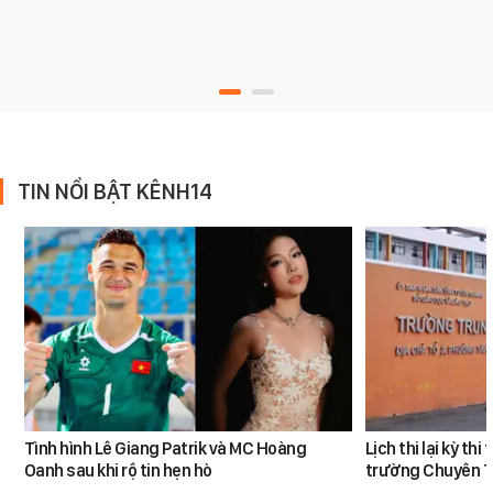
TIN NỔI BẬT KÊNH14
Tình hình Lê Giang Patrik và MC Hoàng
Lịch thi lại kỳ th
Oanh sau khi rộ tin hẹn hò
trường Chuyên 