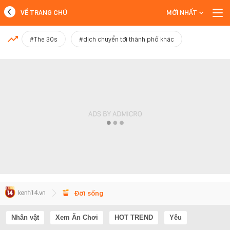
VỀ TRANG CHỦ
MỚI NHẤT
MỚI NHẤT
#The 30s
#dịch chuyển tới thành phố khác
Xem thêm
Đời sống
Nhân vật
Xem Ăn Chơi
HOT TREND
Yêu