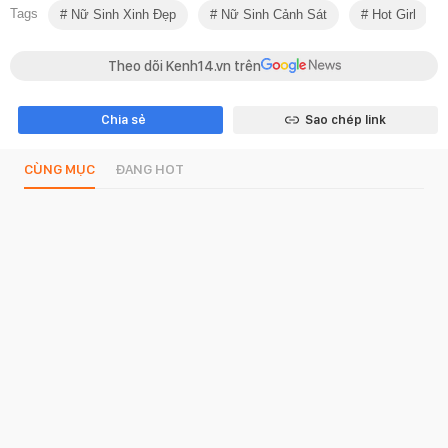
Tags
Nữ Sinh Xinh Đẹp
Nữ Sinh Cảnh Sát
Hot Girl
Theo dõi Kenh14.vn trên
Chia sẻ
Sao chép link
CÙNG MỤC
ĐANG HOT