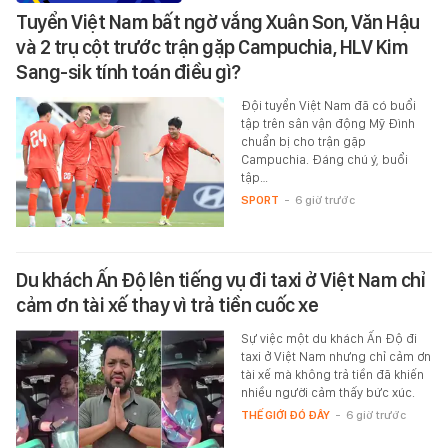
Tuyển Việt Nam bất ngờ vắng Xuân Son, Văn Hậu
và 2 trụ cột trước trận gặp Campuchia, HLV Kim
Sang-sik tính toán điều gì?
Đội tuyển Việt Nam đã có buổi
tập trên sân vận động Mỹ Đình
chuẩn bị cho trận gặp
Campuchia. Đáng chú ý, buổi
tập…
SPORT
-
6 giờ trước
Du khách Ấn Độ lên tiếng vụ đi taxi ở Việt Nam chỉ
cảm ơn tài xế thay vì trả tiền cuốc xe
Sự việc một du khách Ấn Độ đi
taxi ở Việt Nam nhưng chỉ cảm ơn
tài xế mà không trả tiền đã khiến
nhiều người cảm thấy bức xúc.
THẾ GIỚI ĐÓ ĐÂY
-
6 giờ trước