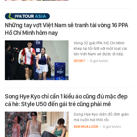
Những tay vợt Việt Nam sẽ tranh tài vòng 16 PPA
Hồ Chí Minh hôm nay
Vòng 32 giải PPA Hồ Chí MInh
khép lại tối 6/8 với một loạt cái
tên Việt Nam sẽ được đi tiếp.
SPORT
-
5 giờ trước
Song Hye Kyo chỉ cần 1 kiểu áo cũng đủ mặc đẹp
cả hè: Style U50 đến gái trẻ cũng phải mê
Song Hye Kyo diện đồ đơn giản
mà cuốn hút thôi rồi.
XEM MUA LUÔN
-
5 giờ trước