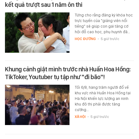
kết quả trượt sau 1 năm ôn thi
Từng cho rằng đăng ký khóa học
trực tuyến của "giảng viên nổi
tiếng" sẽ giúp con gái tăng cơ
hội đỗ cao học, phụ huynh đã…
HỌC ĐƯỜNG
-
5 giờ trước
Khung cảnh giật mình trước nhà Huấn Hoa Hồng:
TikToker, Youtuber tụ tập như "đi bão"!
Tối 6/8, hàng trăm người đổ về
khu vực nhà Huấn Hoa Hồng tại
Hà Nội khiến lực lượng an ninh
khu đô thị phải được tăng
cường…
XÃ HỘI
-
5 giờ trước