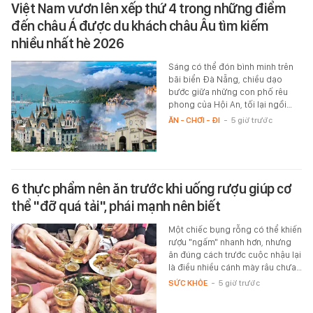
Việt Nam vươn lên xếp thứ 4 trong những điểm
đến châu Á được du khách châu Âu tìm kiếm
nhiều nhất hè 2026
Sáng có thể đón bình minh trên
bãi biển Đà Nẵng, chiều dạo
bước giữa những con phố rêu
phong của Hội An, tối lại ngồi…
ĂN - CHƠI - ĐI
-
5 giờ trước
6 thực phẩm nên ăn trước khi uống rượu giúp cơ
thể "đỡ quá tải", phái mạnh nên biết
Một chiếc bụng rỗng có thể khiến
rượu "ngấm" nhanh hơn, nhưng
ăn đúng cách trước cuộc nhậu lại
là điều nhiều cánh mày râu chưa…
SỨC KHỎE
-
5 giờ trước