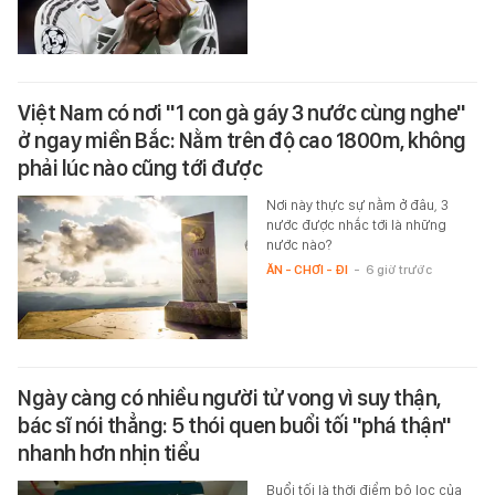
Việt Nam có nơi "1 con gà gáy 3 nước cùng nghe"
ở ngay miền Bắc: Nằm trên độ cao 1800m, không
phải lúc nào cũng tới được
Nơi này thực sự nằm ở đâu, 3
nước được nhắc tới là những
nước nào?
ĂN - CHƠI - ĐI
-
6 giờ trước
Ngày càng có nhiều người tử vong vì suy thận,
bác sĩ nói thẳng: 5 thói quen buổi tối "phá thận"
nhanh hơn nhịn tiểu
Buổi tối là thời điểm bộ lọc của