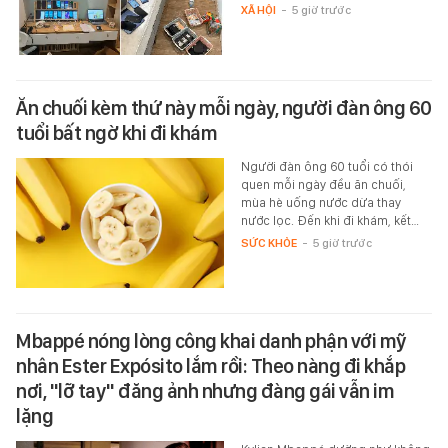
XÃ HỘI
-
5 giờ trước
Ăn chuối kèm thứ này mỗi ngày, người đàn ông 60
tuổi bất ngờ khi đi khám
Người đàn ông 60 tuổi có thói
quen mỗi ngày đều ăn chuối,
mùa hè uống nước dừa thay
nước lọc. Đến khi đi khám, kết…
SỨC KHỎE
-
5 giờ trước
Mbappé nóng lòng công khai danh phận với mỹ
nhân Ester Expósito lắm rồi: Theo nàng đi khắp
nơi, "lỡ tay" đăng ảnh nhưng đàng gái vẫn im
lặng