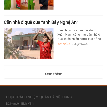
Căn nhà ở quê của “anh Bảy Nghệ An”
Câu chuyện về cầu thủ Phạm
Xuân Mạnh cũng như căn nhà ở
quê khiến nhiều người xúc động.
ĐỜI SỐNG
-
4 giờ trước
Xem thêm
CHỊU TRÁCH NHIỆM QUẢN LÝ NỘI DUNG
Bà Nguyễn Bích Minh