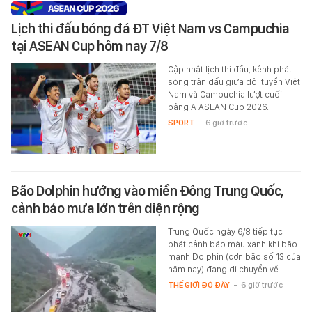
Lịch thi đấu bóng đá ĐT Việt Nam vs Campuchia
tại ASEAN Cup hôm nay 7/8
Cập nhật lịch thi đấu, kênh phát
sóng trận đấu giữa đội tuyển Việt
Nam và Campuchia lượt cuối
bảng A ASEAN Cup 2026.
SPORT
-
6 giờ trước
Bão Dolphin hướng vào miền Đông Trung Quốc,
cảnh báo mưa lớn trên diện rộng
Trung Quốc ngày 6/8 tiếp tục
phát cảnh báo màu xanh khi bão
mạnh Dolphin (cơn bão số 13 của
năm nay) đang di chuyển về…
THẾ GIỚI ĐÓ ĐÂY
-
6 giờ trước