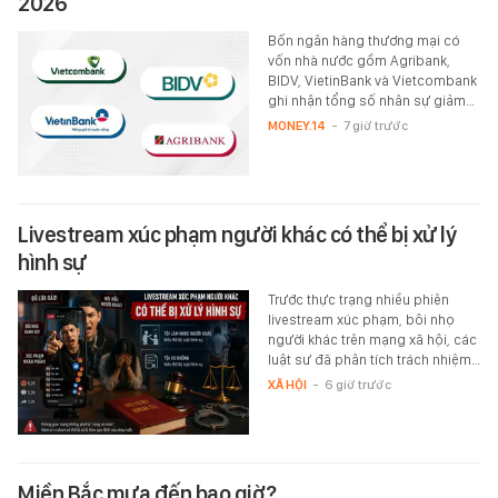
2026
Bốn ngân hàng thương mại có
vốn nhà nước gồm Agribank,
BIDV, VietinBank và Vietcombank
ghi nhận tổng số nhân sự giảm…
MONEY.14
-
7 giờ trước
Livestream xúc phạm người khác có thể bị xử lý
hình sự
Trước thực trạng nhiều phiên
livestream xúc phạm, bôi nhọ
người khác trên mạng xã hội, các
luật sư đã phân tích trách nhiệm…
XÃ HỘI
-
6 giờ trước
Miền Bắc mưa đến bao giờ?