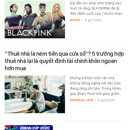
Đã đến lúc phải nhìn thẳng vào
thực tế rằng, BLACKPINK đã đi
đến điểm cuối của 1 nhóm nhạc.
MUSIK
-
6 giờ trước
“Thuê nhà là ném tiền qua cửa sổ”? 5 trường hợp
thuê nhà lại là quyết định tài chính khôn ngoan
hơn mua
Không sở hữu một căn nhà
không đồng nghĩa với việc bạn
đang lãng phí tiền. Trong nhiều
giai đoạn, thuê nhà giúp giảm…
XEM MUA LUÔN
-
6 giờ trước