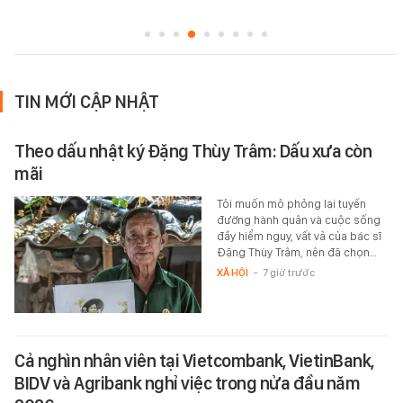
TIN MỚI CẬP NHẬT
Theo dấu nhật ký Đặng Thùy Trâm: Dấu xưa còn
mãi
Tôi muốn mô phỏng lại tuyến
đường hành quân và cuộc sống
đầy hiểm nguy, vất vả của bác sĩ
Đặng Thùy Trâm, nên đã chọn…
XÃ HỘI
-
7 giờ trước
Cả nghìn nhân viên tại Vietcombank, VietinBank,
BIDV và Agribank nghỉ việc trong nửa đầu năm