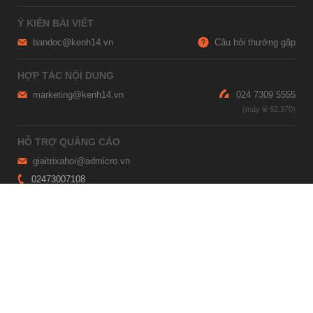
Ý KIẾN BÀI VIẾT
bandoc@kenh14.vn
Câu hỏi thường gặp
HỢP TÁC NỘI DUNG
marketing@kenh14.vn
024 7309 5555
HỖ TRỢ QUẢNG CÁO
giaitrixahoi@admicro.vn
02473007108
TRỤ SỞ HÀ NỘI
Tầng 21, Tòa nhà Center Building, Hapulico Complex, Số 01, phố
Nguyễn Huy Tưởng, phường Thanh Xuân, thành phố Hà Nội
TRỤ SỞ TP.HỒ CHÍ MINH
Tầng 4, Tòa nhà 123, số 127 Võ Văn Tần, Phường Xuân Hòa, TPHCM