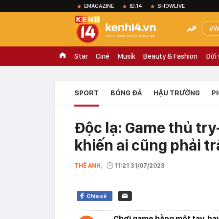
EMAGAZINE
ID.14
SHOWLIVE
W
Star
Ciné
Musik
Beauty & Fashion
Đời
SPORT
BÓNG ĐÁ
HẬU TRƯỜNG
P
Độc lạ: Game thủ try
khiến ai cũng phải t
THẾ ANH,
11:21 31/07/2023
Chia sẻ
Chơi game bằng một tay, hay