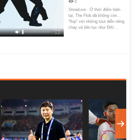
0
ShowLive · Ở thời điểm hiện
tại, The Flob đã không còn…
“flop” với những tour diễn riêng
cháy vé liên tục như ĐẠI…