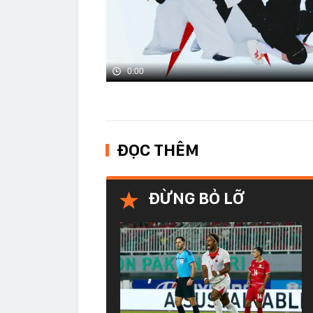
0:00
ĐỌC THÊM
ĐỪNG BỎ LỠ