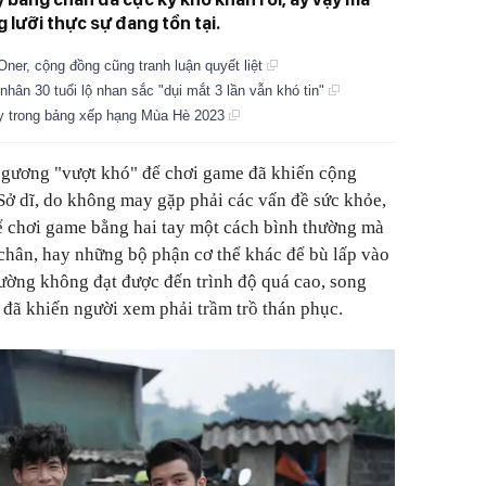
 lưỡi thực sự đang tồn tại.
er, cộng đồng cũng tranh luận quyết liệt
hân 30 tuổi lộ nhan sắc "dụi mắt 3 lần vẫn khó tin"
y trong bảng xếp hạng Mùa Hè 2023
ấm gương "vượt khó" để chơi game đã khiến cộng
ở dĩ, do không may gặp phải các vấn đề sức khỏe,
 chơi game bằng hai tay một cách bình thường mà
 chân, hay những bộ phận cơ thể khác để bù lấp vào
ường không đạt được đến trình độ quá cao, song
đã khiến người xem phải trầm trồ thán phục.