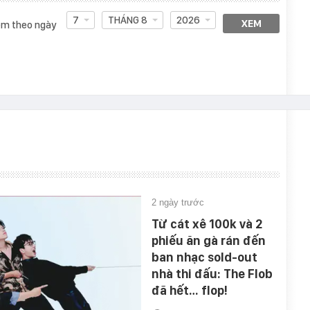
7
THÁNG 8
2026
XEM
m theo ngày
2 ngày trước
Từ cát xê 100k và 2
phiếu ăn gà rán đến
ban nhạc sold-out
nhà thi đấu: The Flob
đã hết… flop!