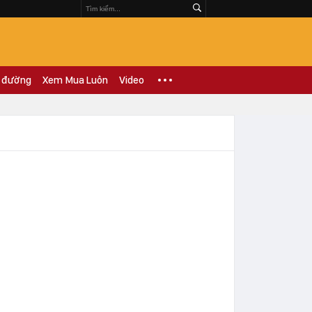
 đường
Xem Mua Luôn
Video