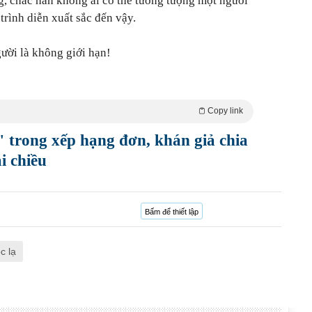
, chắc hẳn không ai có thể tưởng tượng một người
trình diễn xuất sắc đến vậy.
ười là không giới hạn!
Copy link
 trong xếp hạng đơn, khán giả chia
i chiều
Bấm để thiết lập
c lạ