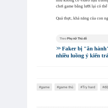
như không có video hậu trường
chơi game bằng lưỡi lại có thể 
Quả thực, khả năng của con ng
Theo
Phụ nữ Thủ đô
Faker bị "ăn hành"
nhiều luồng ý kiến trá
game
game thủ
Try hard
độ