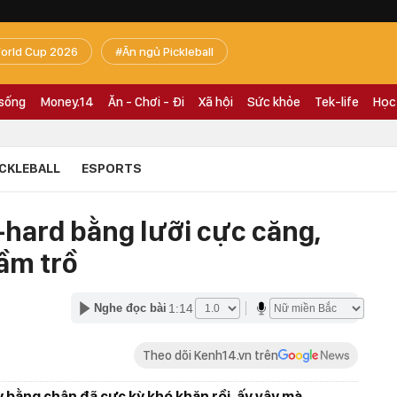
orld Cup 2026
Ăn ngủ Pickleball
 sống
Money.14
Ăn - Chơi - Đi
Xã hội
Sức khỏe
Tek-life
Học
ICKLEBALL
ESPORTS
-hard bằng lưỡi cực căng,
rầm trồ
1:14
Nghe đọc bài
Theo dõi Kenh14.vn trên
 bằng chân đã cực kỳ khó khăn rồi, ấy vậy mà