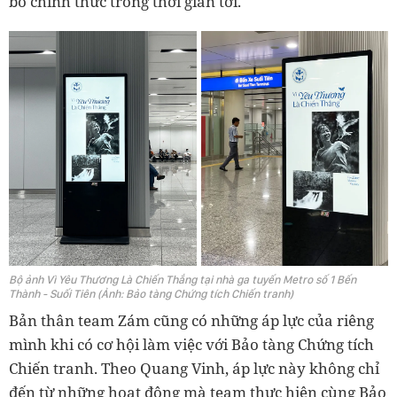
bố chính thức trong thời gian tới.
Bộ ảnh Vì Yêu Thương Là Chiến Thắng tại nhà ga tuyến Metro số 1 Bến
Thành - Suối Tiên (Ảnh: Bảo tàng Chứng tích Chiến tranh)
Bản thân team Zám cũng có những áp lực của riêng
mình khi có cơ hội làm việc với Bảo tàng Chứng tích
Chiến tranh. Theo Quang Vinh, áp lực này không chỉ
đến từ những hoạt động mà team thực hiện cùng Bảo