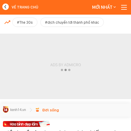
MỚI NHẤT
VỀ TRANG CHỦ
MỚI NHẤT
#The 30s
#dịch chuyển tới thành phố khác
Xem thêm
Đời sống