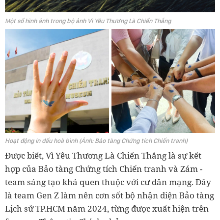
Một số hình ảnh trong bộ ảnh Vì Yêu Thương Là Chiến Thắng
Hoạt động in dấu hoà bình (Ảnh: Bảo tàng Chứng tích Chiến tranh)
Được biết, Vì Yêu Thương Là Chiến Thắng là sự kết
hợp của Bảo tàng Chứng tích Chiến tranh và Zám -
team sáng tạo khá quen thuộc với cư dân mạng.
Đây
là team Gen Z làm nên cơn sốt bộ nhận diện Bảo tàng
Lịch sử TP.HCM năm 2024, từng được xuất hiện trên