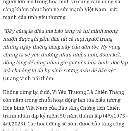
người lớn lên trong hòa bình vô cùng cảm động và
càng khâm phục hơn về sức mạnh Việt Nam - sức
mạnh của tình yêu thương.
“Đây cũng là điều mà bảo tàng và tụi mình mong
muốn được gửi gắm đến tất cả mọi người trong
những ngày thiêng liêng này của dân tộc. Hy vọng
chúng ta sẽ yêu thương nhau nhiều hơn, đoàn kết,
đồng lòng để cùng nhau gìn giữ nền hòa bình, độc lập
mà cha ông ta đã hy sinh xương máu để bảo vệ”
-
Quang Vinh nói thêm.
Không dừng lại ở đó, Vì Yêu Thương Là Chiến Thắng
còn nằm trong chuỗi hoạt động lan tỏa biểu tượng
Hòa bình Việt Nam của Bảo tàng Chứng tích Chiến
tranh nhân dịp kỷ niệm 50 năm thành lập (4/9/1975 -
4/9/2025). Các hoạt động sẽ sớm được bảo tàng công