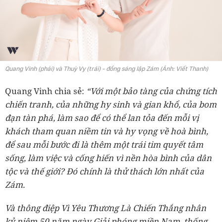
Quang Vinh (phải) và Thuỳ Vy (trái) - đồng sáng lập Zám (Ảnh: Viết Thanh)
Quang Vinh chia sẻ:
“Với một bảo tàng của chứng tích
chiến tranh, của những hy sinh và gian khổ, của bom
đạn tàn phá, làm sao để có thể lan tỏa đến mỗi vị
khách tham quan niềm tin và hy vọng về hoà bình,
để sau mỗi bước đi là thêm một trái tim quyết tâm
sống, làm việc và cống hiến vì nền hòa bình của dân
tộc và thế giới? Đó chính là thử thách lớn nhất của
Zám.
Và thông điệp Vì Yêu Thương Là Chiến Thắng nhân
kỷ niệm 50 năm ngày Giải phóng miền Nam, thống