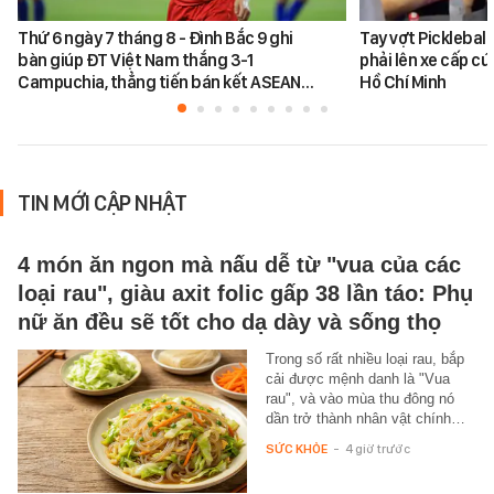
Thứ 6 ngày 7 tháng 8 - Đình Bắc 9 ghi
Tay vợt Picklebal
bàn giúp ĐT Việt Nam thắng 3-1
phải lên xe cấp cứ
Campuchia, thẳng tiến bán kết ASEAN…
Hồ Chí Minh
TIN MỚI CẬP NHẬT
4 món ăn ngon mà nấu dễ từ "vua của các
loại rau", giàu axit folic gấp 38 lần táo: Phụ
nữ ăn đều sẽ tốt cho dạ dày và sống thọ
Trong số rất nhiều loại rau, bắp
cải được mệnh danh là "Vua
rau", và vào mùa thu đông nó
dần trở thành nhân vật chính…
SỨC KHỎE
-
4 giờ trước