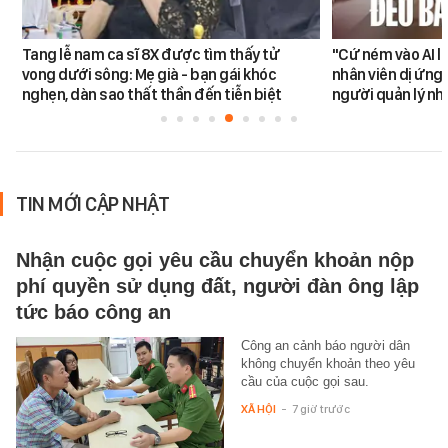
Tang lễ nam ca sĩ 8X được tìm thấy tử
"Cứ ném vào AI l
vong dưới sông: Mẹ già - bạn gái khóc
nhân viên dị ứng 
nghẹn, dàn sao thất thần đến tiễn biệt
người quản lý nh
TIN MỚI CẬP NHẬT
Nhận cuộc gọi yêu cầu chuyển khoản nộp
phí quyền sử dụng đất, người đàn ông lập
tức báo công an
Công an cảnh báo người dân
không chuyển khoản theo yêu
cầu của cuộc gọi sau.
XÃ HỘI
-
7 giờ trước