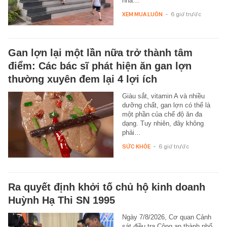
nhà…
XEM MUA LUÔN
-
6 giờ trước
Gan lợn lại một lần nữa trở thành tâm
điểm: Các bác sĩ phát hiện ăn gan lợn
thường xuyên đem lại 4 lợi ích
Giàu sắt, vitamin A và nhiều
dưỡng chất, gan lợn có thể là
một phần của chế độ ăn đa
dạng. Tuy nhiên, đây không
phải…
SỨC KHỎE
-
6 giờ trước
Ra quyết định khởi tố chủ hộ kinh doanh
Huỳnh Hạ Thi SN 1995
Ngày 7/8/2026, Cơ quan Cảnh
sát điều tra Công an thành phố