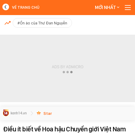
MỚI NHẤT
VỀ TRANG CHỦ
MỚI NHẤT
#Ồn ào của Thư Đan Nguyễn
Xem thêm
Star
Điều ít biết về Hoa hậu Chuyển giới Việt Nam