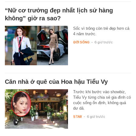
“Nữ cơ trưởng đẹp nhất lịch sử hàng
không” giờ ra sao?
Sốc vì trông còn trẻ đẹp hơn cả
4 năm trước.
ĐỜI SỐNG
-
6 giờ trước
Căn nhà ở quê của Hoa hậu Tiểu Vy
Trước khi bước vào showbiz,
Tiểu Vy từng chia sẻ gia đình có
cuộc sống ổn định, không quá
dư dả.
STAR
-
6 giờ trước