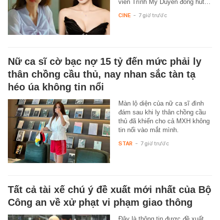
viên Trình Mỹ Duyên đóng hút…
CINE
-
7 giờ trước
Nữ ca sĩ cờ bạc nợ 15 tỷ đến mức phải ly
thân chồng cầu thủ, nay nhan sắc tàn tạ
héo úa không tin nổi
Màn lộ diện của nữ ca sĩ đình
đám sau khi ly thân chồng cầu
thủ đã khiến cho cả MXH không
tin nổi vào mắt mình.
STAR
-
7 giờ trước
Tất cả tài xế chú ý đề xuất mới nhất của Bộ
Công an về xử phạt vi phạm giao thông
Đây là thông tin được đề xuất