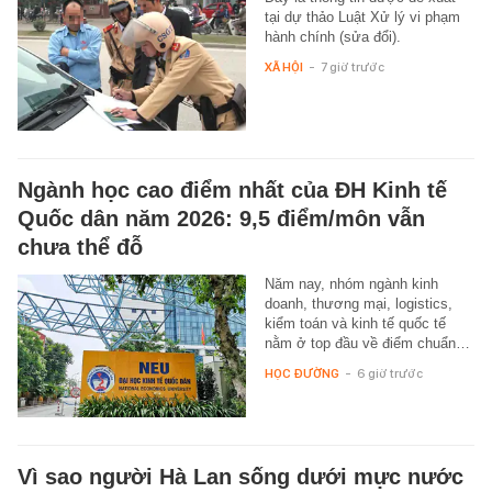
tại dự thảo Luật Xử lý vi phạm
hành chính (sửa đổi).
XÃ HỘI
-
7 giờ trước
Ngành học cao điểm nhất của ĐH Kinh tế
Quốc dân năm 2026: 9,5 điểm/môn vẫn
chưa thể đỗ
Năm nay, nhóm ngành kinh
doanh, thương mại, logistics,
kiểm toán và kinh tế quốc tế
nằm ở top đầu về điểm chuẩn…
HỌC ĐƯỜNG
-
6 giờ trước
Vì sao người Hà Lan sống dưới mực nước