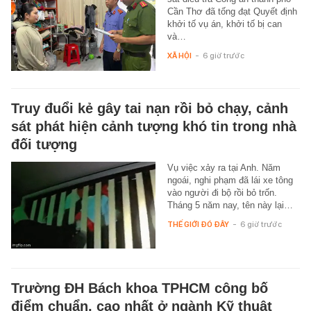
Cần Thơ đã tống đạt Quyết định
khởi tố vụ án, khởi tố bị can
và…
XÃ HỘI
-
6 giờ trước
Truy đuổi kẻ gây tai nạn rồi bỏ chạy, cảnh
sát phát hiện cảnh tượng khó tin trong nhà
đối tượng
Vụ việc xảy ra tại Anh. Năm
ngoái, nghi phạm đã lái xe tông
vào người đi bộ rồi bỏ trốn.
Tháng 5 năm nay, tên này lại…
THẾ GIỚI ĐÓ ĐÂY
-
6 giờ trước
Trường ĐH Bách khoa TPHCM công bố
điểm chuẩn, cao nhất ở ngành Kỹ thuật