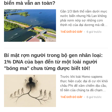
biển mà vẫn an toàn?
Gần 1/3 lãnh thổ nằm dưới mực
nước biển nhưng Hà Lan không
phải nơm nớp sợ những cơn
thịnh nộ của đại dương mà rất…
THẾ GIỚI ĐÓ ĐÂY
-
6 giờ trước
Bí mật rợn người trong bộ gen nhân loại:
1% DNA của bạn đến từ một loài người
"bóng ma" chưa từng được biết tới!
Trước khi loài Homo sapiens
thực hiện cuộc đại di cư rời khỏi
châu Phi để xâm chiếm địa cầu,
tổ tiên của chúng ta đã chạm…
THẾ GIỚI ĐÓ ĐÂY
-
6 giờ trước