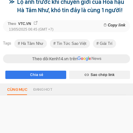
Lộ ảnh trước khi chuyển giới của Hoa hậu
Hà Tâm Như, khó tin đây là cùng 1 người!
Theo
VTC.VN
Copy link
13/05/2025 06:45 (GMT +7)
Tags
Hà Tâm Như
Tin Tức Sao Việt
Giải Trí
Theo dõi Kenh14.vn trên
Chia sẻ
Sao chép link
CÙNG MỤC
ĐANG HOT