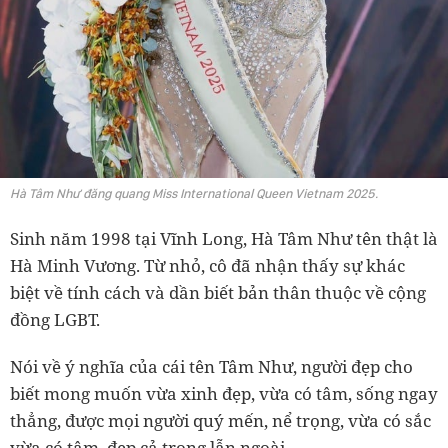
Hà Tâm Như đăng quang Miss International Queen Vietnam 2025.
Sinh năm 1998 tại Vĩnh Long, Hà Tâm Như tên thật là
Hà Minh Vương. Từ nhỏ, cô đã nhận thấy sự khác
biệt về tính cách và dần biết bản thân thuộc về cộng
đồng LGBT.
Nói về ý nghĩa của cái tên Tâm Như, người đẹp cho
biết mong muốn vừa xinh đẹp, vừa có tâm, sống ngay
thẳng, được mọi người quý mến, nể trọng, vừa có sắc
vừa có tâm, đẹp cả trong lẫn ngoài.