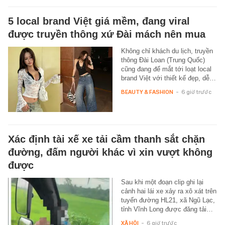
5 local brand Việt giá mềm, đang viral
được truyền thông xứ Đài mách nên mua
Không chỉ khách du lịch, truyền
thông Đài Loan (Trung Quốc)
cũng đang để mắt tới loạt local
brand Việt với thiết kế đẹp, dễ…
BEAUTY & FASHION
-
6 giờ trước
Xác định tài xế xe tải cầm thanh sắt chặn
đường, đấm người khác vì xin vượt không
được
Sau khi một đoạn clip ghi lại
cảnh hai lái xe xảy ra xô xát trên
tuyến đường HL21, xã Ngũ Lạc,
tỉnh Vĩnh Long được đăng tải…
XÃ HỘI
-
6 giờ trước