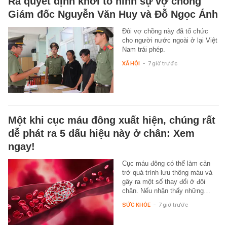
Ra quyết định khởi tố hình sự vợ chồng
Giám đốc Nguyễn Văn Huy và Đỗ Ngọc Ánh
Đôi vợ chồng này đã tổ chức
cho người nước ngoài ở lại Việt
Nam trái phép.
XÃ HỘI
-
7 giờ trước
Một khi cục máu đông xuất hiện, chúng rất
dễ phát ra 5 dấu hiệu này ở chân: Xem
ngay!
Cục máu đông có thể làm cản
trở quá trình lưu thông máu và
gây ra một số thay đổi ở đôi
chân. Nếu nhận thấy những…
SỨC KHỎE
-
7 giờ trước