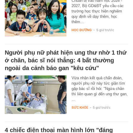
Chuẩn bị vào năm học 2026 -
2027, Bộ GD&ĐT yêu cầu các
trường học thực hiện nghiêm
quy định về dạy thêm, học
thêm…
HỌC ĐƯỜNG
-
5 giờ trước
Người phụ nữ phát hiện ung thư nhờ 1 thứ
ở chân, bác sĩ nói thẳng: 4 bất thường
ngoài da cảnh báo gan "kêu cứu"
Vừa nhận kết quả chẩn đoán,
người phụ nữ này tức giận tìm
gặp bác sĩ rồi hỏi: "Ngứa chân
thì liên quan gì đến ung thư gan,
…
SỨC KHỎE
-
5 giờ trước
4 chiếc điện thoại màn hình lớn "đáng