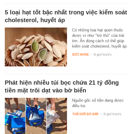
5 loại hạt tốt bậc nhất trong việc kiểm soát
cholesterol, huyết áp
Có những loại hạt quen thuộc
được ví như "trợ thủ" của trái
tim. Ăn đúng cách có thể giúp
kiểm soát cholesterol, huyết áp.
SỨC KHỎE
-
6 giờ trước
Phát hiện nhiều túi bọc chứa 21 tỷ đồng
tiền mặt trôi dạt vào bờ biển
Nguồn gốc số tiền đang được
điều tra.
THẾ GIỚI ĐÓ ĐÂY
-
6 giờ trước