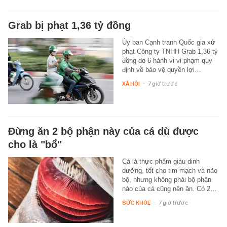
Grab bị phạt 1,36 tỷ đồng
Ủy ban Cạnh tranh Quốc gia xử
phạt Công ty TNHH Grab 1,36 tỷ
đồng do 6 hành vi vi phạm quy
định về bảo vệ quyền lợi…
XÃ HỘI
-
7 giờ trước
Đừng ăn 2 bộ phận này của cá dù được
cho là "bổ"
Cá là thực phẩm giàu dinh
dưỡng, tốt cho tim mạch và não
bộ, nhưng không phải bộ phận
nào của cá cũng nên ăn. Có 2…
SỨC KHỎE
-
7 giờ trước