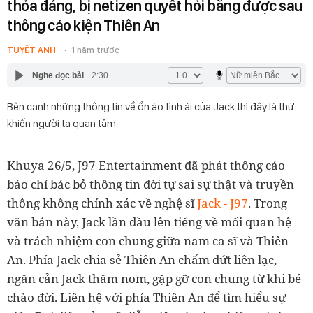
thỏa đáng, bị netizen quyết hỏi bằng được sau
thông cáo kiện Thiên An
TUYẾT ANH
1 năm trước
Nghe đọc bài
2:30
Bên cạnh những thông tin về ồn ào tình ái của Jack thì đây là thứ
khiến người ta quan tâm.
Khuya 26/5, J97 Entertainment đã phát thông cáo
báo chí bác bỏ thông tin đời tự sai sự thật và truyền
thông không chính xác về nghệ sĩ
Jack - J97
. Trong
văn bản này, Jack lần đầu lên tiếng về mối quan hệ
và trách nhiệm con chung giữa nam ca sĩ và Thiên
An. Phía Jack chia sẻ Thiên An chấm dứt liên lạc,
ngăn cản Jack thăm nom, gặp gỡ con chung từ khi bé
chào đời. Liên hệ với phía Thiên An để tìm hiểu sự