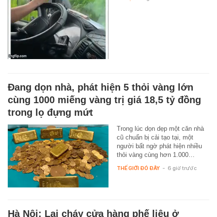
Đang dọn nhà, phát hiện 5 thỏi vàng lớn
cùng 1000 miếng vàng trị giá 18,5 tỷ đồng
trong lọ đựng mứt
Trong lúc dọn dẹp một căn nhà
cũ chuẩn bị cải tạo tại, một
người bất ngờ phát hiện nhiều
thỏi vàng cùng hơn 1.000…
THẾ GIỚI ĐÓ ĐÂY
-
6 giờ trước
Hà Nội: Lại cháy cửa hàng phế liệu ở