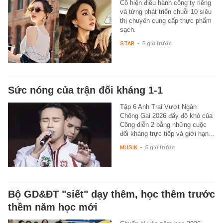
Cô hiện điều hành công ty riêng
và từng phát triển chuỗi 10 siêu
thị chuyên cung cấp thực phẩm
sạch.
STAR
-
5 giờ trước
Sức nóng của trận đối kháng 1-1
Tập 6 Anh Trai Vượt Ngàn
Chông Gai 2026 đẩy độ khó của
Công diễn 2 bằng những cuộc
đối kháng trực tiếp và giới hạn…
MUSIK
-
5 giờ trước
Bộ GD&ĐT "siết" dạy thêm, học thêm trước
thềm năm học mới