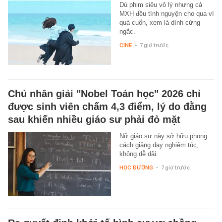
Dù phim siêu vô lý nhưng cả
MXH đều tình nguyện cho qua vì
quá cuốn, xem là dính cứng
ngắc.
CINE
-
7 giờ trước
Chủ nhân giải "Nobel Toán học" 2026 chỉ
được sinh viên chấm 4,3 điểm, lý do đằng
sau khiến nhiều giáo sư phải đỏ mặt
Nữ giáo sư này sở hữu phong
cách giảng dạy nghiêm túc,
không dễ dãi.
HỌC ĐƯỜNG
-
7 giờ trước