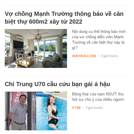
Vợ chồng Mạnh Trường thông báo về căn
biệt thự 600m2 xây từ 2022
Nội dung cụ thể thông báo mới
của vợ chồng diễn viên Mạnh
Trường về căn biệt thự này là
gì?
XEM MUA LUÔN
-
7 giờ trước
Chí Trung U70 cầu cứu bạn gái á hậu
Động thái của nam NSƯT thu
hút sự chú ý của nhiều người.
STAR
-
7 giờ trước