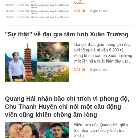
quốc…
XÃ HỘI
-
6 giờ trước
"Sự thật" về đại gia tâm linh Xuân Trường
Hai gói thầu giao thông gần đây
với tổng giá trị gần 8.800 tỷ
đồng khiến cái tên Xuân Trường
một lần nữa xuất hiện dày đặc…
XÃ HỘI
-
6 giờ trước
Quang Hải nhận bão chỉ trích vì phong độ,
Chu Thanh Huyền chỉ nói một câu động
viên cũng khiến chồng ấm lòng
Điểm tựa của Quang Hải giữa
lúc nhận về nhiều ý kiến trái
chiều.