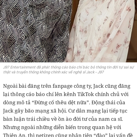
J97 Entertainment đã phát thông cáo báo chí bác bỏ thông tin đời tự sai sự
thật và truyền thông không chính xác về nghệ sĩ Jack - J97
Ngoài bài đăng trên fanpage công ty, Jack cũng đăng
lại thông cáo báo chí lên kênh TikTok chính chủ với
dòng mô tả “Đừng cố thêu dệt nữa”. Động thái của
Jack gây bão mạng xã hội. Cư dân mạng lại tiếp tục
bàn luận trái chiều về ồn ào đời tư của nam ca sĩ.
Nhưng ngoài những diễn biến trong quan hệ với
Thiên An, thì netizen cũng nhân tiện “đào” lại vấn đề