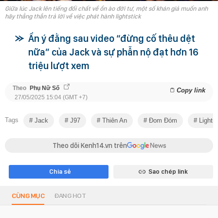
Giữa lúc Jack lên tiếng đối chất về ồn ào đời tư, một số khán giả muốn anh
hãy thẳng thắn trả lời về việc phát hành lightstick
Ẩn ý đằng sau video “đừng cố thêu dệt
nữa” của Jack và sự phẫn nộ đạt hơn 16
triệu lượt xem
Theo
Phụ Nữ Số
Copy link
27/05/2025 15:04 (GMT +7)
Tags
Jack
J97
Thiên An
Đom Đóm
Lightst
Theo dõi Kenh14.vn trên
Chia sẻ
Sao chép link
CÙNG MỤC
ĐANG HOT