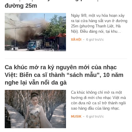
đường 25m
Ngày 9/8, một vụ hỏa hoạn xảy
ra tại cửa hàng sắt vụn ở đường
25m (phường Thanh Liệt, Hà
Nội). Điều đáng nói, tại khu…
XÃ HỘI
-
6 giờ trước
Ca khúc mở ra kỷ nguyên mới của nhạc
Việt: Biến ca sĩ thành “sách mẫu”, 10 năm
nghe lại vẫn nổi da gà
Ca khúc không chỉ mở ra một
hướng đi mới cho nhạc Việt mà
còn đưa nữ ca sĩ trở thành ngôi
sao hàng đầu của làng nhạc.
MUSIK
-
6 giờ trước