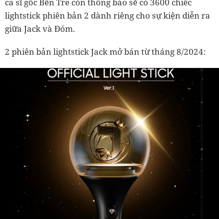
ca sĩ gốc Bến Tre còn thông báo sẽ có 3600 chiếc
lightstick phiên bản 2 dành riêng cho sự kiện diễn ra
giữa Jack và Đóm.
2 phiên bản lightstick Jack mở bán từ tháng 8/2024: