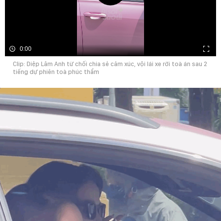
0:00
Clip: Diệp Lâm Anh từ chối chia sẻ cảm xúc, vội lái xe rời toà án sau 2
tiếng dự phiên toà phúc thẩm