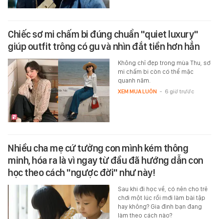
Chiếc sơ mi chấm bi đúng chuẩn "quiet luxury"
giúp outfit trông có gu và nhìn đắt tiền hơn hẳn
Không chỉ đẹp trong mùa Thu, sơ
mi chấm bi còn có thể mặc
quanh năm.
XEM MUA LUÔN
-
6 giờ trước
Nhiều cha mẹ cứ tưởng con mình kém thông
minh, hóa ra là vì ngay từ đầu đã hướng dẫn con
học theo cách "ngược đời" như này!
Sau khi đi học về, có nên cho trẻ
chơi một lúc rồi mới làm bài tập
hay không? Gia đình bạn đang
làm theo cách nào?