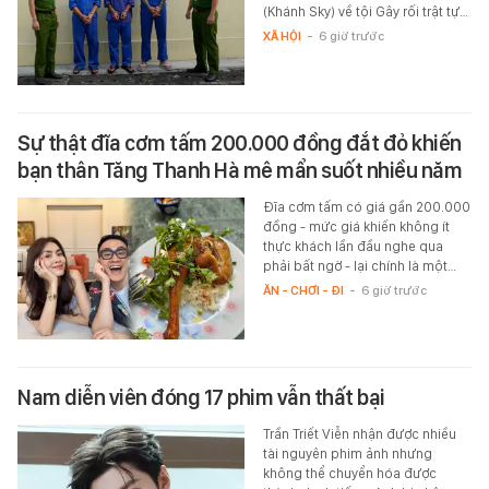
(Khánh Sky) về tội Gây rối trật tự…
XÃ HỘI
-
6 giờ trước
Sự thật đĩa cơm tấm 200.000 đồng đắt đỏ khiến
bạn thân Tăng Thanh Hà mê mẩn suốt nhiều năm
Đĩa cơm tấm có giá gần 200.000
đồng - mức giá khiến không ít
thực khách lần đầu nghe qua
phải bất ngờ - lại chính là một…
ĂN - CHƠI - ĐI
-
6 giờ trước
Nam diễn viên đóng 17 phim vẫn thất bại
Trần Triết Viễn nhận được nhiều
tài nguyên phim ảnh nhưng
không thể chuyển hóa được