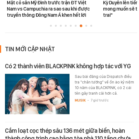
Mặt cỏ sân Mỹ Đình trước trận ĐT Việt
Kỳ Duyên lên tiế
Nam vs Campuchia ra sao sau khi được
mong muốn sẽ tro
truyền thông Đông Nam Á khen hết lời
trai"
TIN MỚI CẬP NHẬT
Có 2 thành viên BLACKPINK không hợp tác với YG
Sau bài đăng của Dispatch điều
tra "chân tướng" về ồn ào kỷ niệm
10 năm của BLACKPINK, có 2 cái
tên gây tranh cãi hơn cả.
MUSIK
-
7 giờ trước
Cắm loạt cọc thép sâu 136 mét giữa biển, hoàn
thành công trình cao bằng tòa nhà 110 tầng chưa