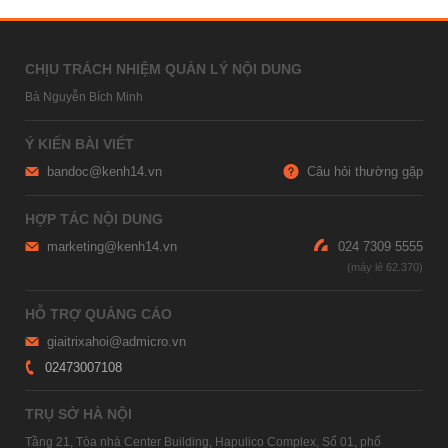
CHỊU TRÁCH NHIỆM QUẢN LÝ NỘI DUNG
Bà Nguyễn Bích Minh
Ý KIẾN BÀI VIẾT
bandoc@kenh14.vn
Câu hỏi thường gặp
HỢP TÁC NỘI DUNG
marketing@kenh14.vn
024 7309 5555
HỖ TRỢ QUẢNG CÁO
giaitrixahoi@admicro.vn
02473007108
TRỤ SỞ HÀ NỘI
Tầng 21, Tòa nhà Center Building, Hapulico Complex, Số 01, phố