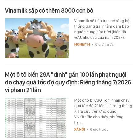
Vinamilk sắp có thêm 8000 con bò
Vinamilk sẽ tiếp tục mở rộng hệ
thống trang trại nhằm đảm bảo
nguồn cung sữa tươi (hiện đã
vượt nhu cầu của năm 2027).
MONEY.14
-
6 giờ trước
Một ô tô biển 29A "dính" gần 100 lần phạt nguội
do chạy quá tốc độ quy định: Riêng tháng 7/2026
vi phạm 21 lần
Một ô tô bị CSGT ghi nhận chạy
quá tốc độ 21 lần chỉ trong tháng
7. Tra cứu trên ứng dụng
VNeTraffic cho thấy, phương
tiện…
XÃ HỘI
-
6 giờ trước