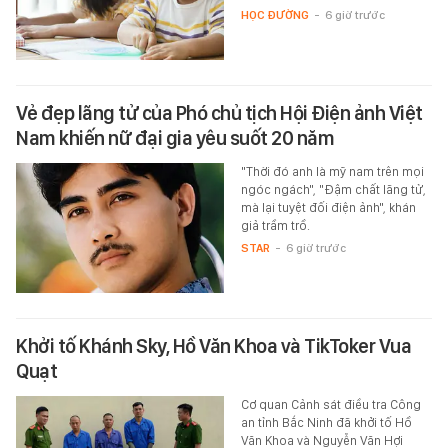
HỌC ĐƯỜNG
-
6 giờ trước
Vẻ đẹp lãng tử của Phó chủ tịch Hội Điện ảnh Việt
Nam khiến nữ đại gia yêu suốt 20 năm
"Thời đó anh là mỹ nam trên mọi
ngóc ngách", "Đậm chất lãng tử,
mà lại tuyệt đối điện ảnh", khán
giả trầm trồ.
STAR
-
6 giờ trước
Khởi tố Khánh Sky, Hồ Văn Khoa và TikToker Vua
Quạt
Cơ quan Cảnh sát điều tra Công
an tỉnh Bắc Ninh đã khởi tố Hồ
Văn Khoa và Nguyễn Văn Hợi