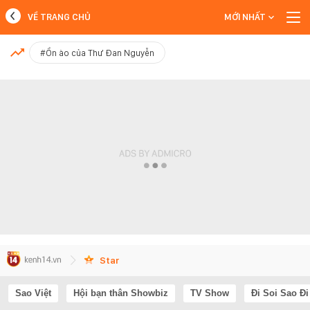
VỀ TRANG CHỦ
MỚI NHẤT
MỚI NHẤT
#Ồn ào của Thư Đan Nguyễn
Xem thêm
Star
Sao Việt
Hội bạn thân Showbiz
TV Show
Đi Soi Sao Đi