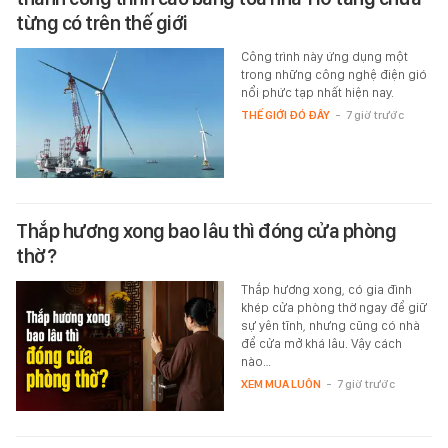
từng có trên thế giới
Công trình này ứng dụng một
trong những công nghệ điện gió
nổi phức tạp nhất hiện nay.
THẾ GIỚI ĐÓ ĐÂY
-
7 giờ trước
Thắp hương xong bao lâu thì đóng cửa phòng
thờ?
Thắp hương xong, có gia đình
khép cửa phòng thờ ngay để giữ
sự yên tĩnh, nhưng cũng có nhà
để cửa mở khá lâu. Vậy cách
nào…
XEM MUA LUÔN
-
7 giờ trước