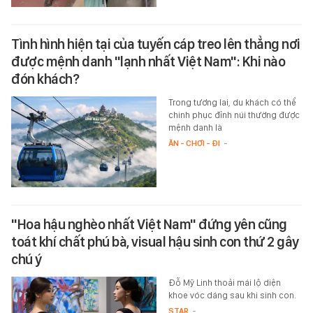
Tình hình hiện tại của tuyến cáp treo lên thẳng nơi
được mệnh danh "lạnh nhất Việt Nam": Khi nào
đón khách?
Trong tương lai, du khách có thể
chinh phục đỉnh núi thường được
mệnh danh là
ĂN - CHƠI - ĐI
-
"Hoa hậu nghèo nhất Việt Nam" đứng yên cũng
toát khí chất phú bà, visual hậu sinh con thứ 2 gây
chú ý
Đỗ Mỹ Linh thoải mái lộ diện
khoe vóc dáng sau khi sinh con.
STAR
-