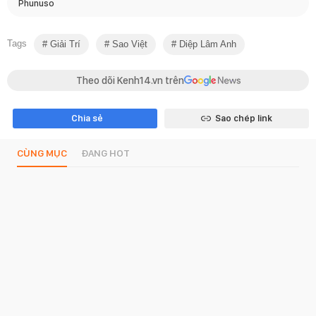
Phunuso
Tags
Giải Trí
Sao Việt
Diệp Lâm Anh
Theo dõi Kenh14.vn trên
Chia sẻ
Sao chép link
CÙNG MỤC
ĐANG HOT