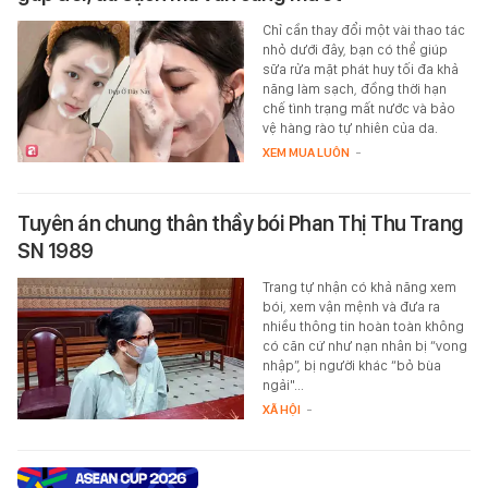
Chỉ cần thay đổi một vài thao tác
nhỏ dưới đây, bạn có thể giúp
sữa rửa mặt phát huy tối đa khả
năng làm sạch, đồng thời hạn
chế tình trạng mất nước và bảo
vệ hàng rào tự nhiên của da.
XEM MUA LUÔN
-
Tuyên án chung thân thầy bói Phan Thị Thu Trang
SN 1989
Trang tự nhận có khả năng xem
bói, xem vận mệnh và đưa ra
nhiều thông tin hoàn toàn không
có căn cứ như nạn nhân bị “vong
nhập”, bị người khác “bỏ bùa
ngải"...
XÃ HỘI
-