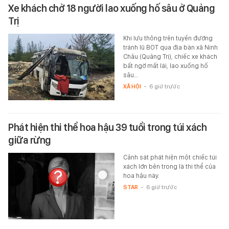
Xe khách chở 18 người lao xuống hố sâu ở Quảng
Trị
Khi lưu thông trên tuyến đường
tránh lũ BOT qua địa bàn xã Ninh
Châu (Quảng Trị), chiếc xe khách
bất ngờ mất lái, lao xuống hố
sâu…
XÃ HỘI
-
6 giờ trước
Phát hiện thi thể hoa hậu 39 tuổi trong túi xách
giữa rừng
Cảnh sát phát hiện một chiếc túi
xách lớn bên trong là thi thể của
hoa hậu này.
STAR
-
6 giờ trước