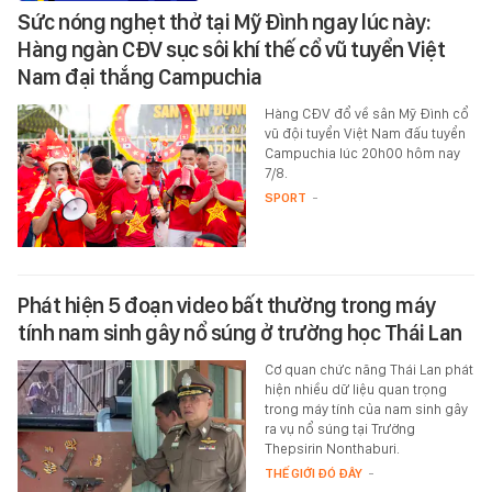
Sức nóng nghẹt thở tại Mỹ Đình ngay lúc này:
Hàng ngàn CĐV sục sôi khí thế cổ vũ tuyển Việt
Nam đại thắng Campuchia
Hàng CĐV đổ về sân Mỹ Đình cổ
vũ đội tuyển Việt Nam đấu tuyển
Campuchia lúc 20h00 hôm nay
7/8.
SPORT
-
Phát hiện 5 đoạn video bất thường trong máy
tính nam sinh gây nổ súng ở trường học Thái Lan
Cơ quan chức năng Thái Lan phát
hiện nhiều dữ liệu quan trọng
trong máy tính của nam sinh gây
ra vụ nổ súng tại Trường
Thepsirin Nonthaburi.
THẾ GIỚI ĐÓ ĐÂY
-