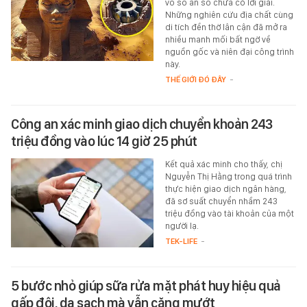
vô số ẩn số chưa có lời giải.
Những nghiên cứu địa chất cùng
di tích đền thờ lân cận đã mở ra
nhiều manh mối bất ngờ về
nguồn gốc và niên đại công trình
này.
THẾ GIỚI ĐÓ ĐÂY
-
Công an xác minh giao dịch chuyển khoản 243
triệu đồng vào lúc 14 giờ 25 phút
Kết quả xác minh cho thấy, chị
Nguyễn Thị Hằng trong quá trình
thực hiện giao dịch ngân hàng,
đã sơ suất chuyển nhầm 243
triệu đồng vào tài khoản của một
người lạ.
TEK-LIFE
-
5 bước nhỏ giúp sữa rửa mặt phát huy hiệu quả
gấp đôi, da sạch mà vẫn căng mướt