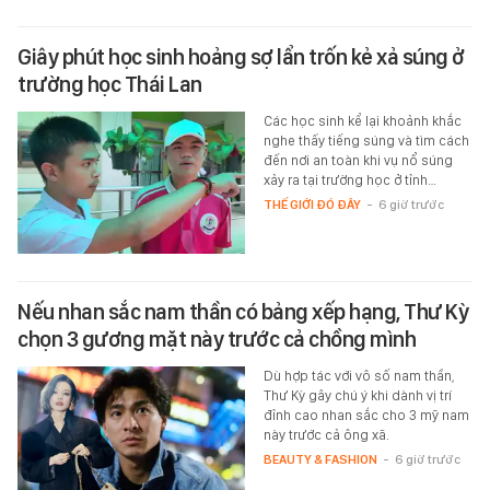
Giây phút học sinh hoảng sợ lẩn trốn kẻ xả súng ở
trường học Thái Lan
Các học sinh kể lại khoảnh khắc
nghe thấy tiếng súng và tìm cách
đến nơi an toàn khi vụ nổ súng
xảy ra tại trường học ở tỉnh…
THẾ GIỚI ĐÓ ĐÂY
-
6 giờ trước
Nếu nhan sắc nam thần có bảng xếp hạng, Thư Kỳ
chọn 3 gương mặt này trước cả chồng mình
Dù hợp tác với vô số nam thần,
Thư Kỳ gây chú ý khi dành vị trí
đỉnh cao nhan sắc cho 3 mỹ nam
này trước cả ông xã.
BEAUTY & FASHION
-
6 giờ trước