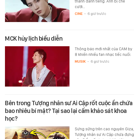
thành danh tiếng. Anh bị chê
cười…
CINE
-
6 giờ trước
MCK hủy lịch biểu diễn
Thông báo mới nhất của CAM by
8 khiến nhiều fan nhạc tiếc nuối.
MUSIK
-
6 giờ trước
Bên trong Tượng nhân sư Ai Cập rốt cuộc ẩn chứa
bao nhiêu bí mật? Tại sao lại cấm khảo sát khoa
học?
Sừng sững trên cao nguyên Giza,
Tượng nhân sư Ai Cập chứa đựng