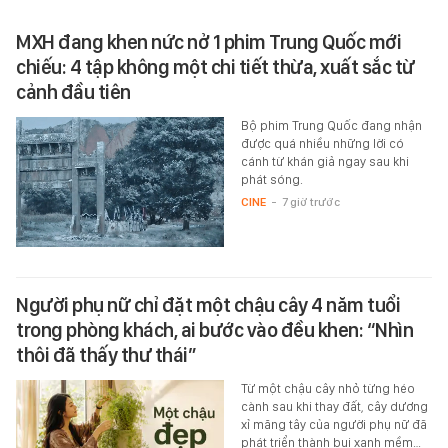
MXH đang khen nức nở 1 phim Trung Quốc mới
chiếu: 4 tập không một chi tiết thừa, xuất sắc từ
cảnh đầu tiên
Bộ phim Trung Quốc đang nhận
được quá nhiều những lời có
cánh từ khán giả ngay sau khi
phát sóng.
CINE
-
7 giờ trước
Người phụ nữ chỉ đặt một chậu cây 4 năm tuổi
trong phòng khách, ai bước vào đều khen: “Nhìn
thôi đã thấy thư thái”
Từ một chậu cây nhỏ từng héo
cành sau khi thay đất, cây dương
xỉ măng tây của người phụ nữ đã
phát triển thành bụi xanh mềm…