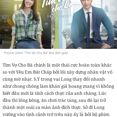
Poster phim "Tìm Vợ Cho Bà" khá đơn giản
Tìm Vợ Cho Bà chính là một thái cực hoàn toàn khác
so với Yêu Em Bất Chấp bởi lối xây dựng nhân vật vô
cùng mờ nhạt. S.T trong vai Long thay đổi nhanh
như chong chóng làm khán giả hoang mang vì không
biết đâu mới là tính cách thực của anh chàng. Lúc
đầu thì lông bông, ăn chơi trác táng, sau đó lại trở
thành một soái ca màn ảnh đích thực. Sở dĩ Long
vướng vào tình cảnh trớ trêu này ấy là bởi bộ phim