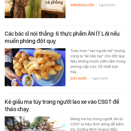
XEM MUA LUÔN
-
7 giờ trước
Các bác sĩ nói thẳng: 6 thực phẩm ĂN ÍT LẠI nếu
muốn phòng đột quỵ
Toàn món "vạn người mê" nhưng
cũng là "kẻ tiếp tay" cho đột quỵ.
Nếu không muốn sớm nằm trong
phòng cấp cứu, tốt nhất bạn
hãy…
SỨC KHỎE
-
7 giờ trước
Kẻ giấu ma túy trong người lao xe vào CSGT để
tháo chạy
Mang ma túy trong người, khi bị
CSGT ra hiệu lệnh dừng để kiểm
tra, Dương Minh Hoàng (Bắc