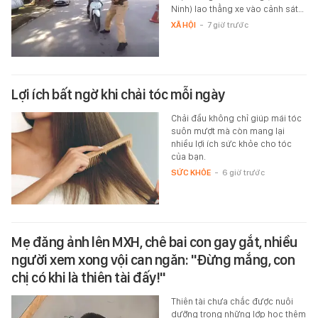
Ninh) lao thẳng xe vào cảnh sát…
XÃ HỘI
-
7 giờ trước
Lợi ích bất ngờ khi chải tóc mỗi ngày
Chải đầu không chỉ giúp mái tóc
suôn mượt mà còn mang lại
nhiều lợi ích sức khỏe cho tóc
của bạn.
SỨC KHỎE
-
6 giờ trước
Mẹ đăng ảnh lên MXH, chê bai con gay gắt, nhiều
người xem xong vội can ngăn: "Đừng mắng, con
chị có khi là thiên tài đấy!"
Thiên tài chưa chắc được nuôi
dưỡng trong những lớp học thêm