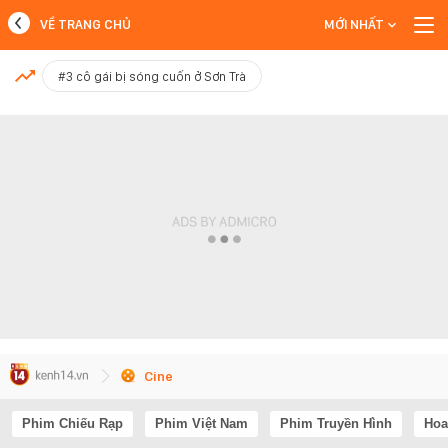
VỀ TRANG CHỦ
MỚI NHẤT
MỚI NHẤT
#3 cô gái bị sóng cuốn ở Sơn Trà
Xem thêm
Cine
Phim Chiếu Rạp
Phim Việt Nam
Phim Truyền Hình
Hoa