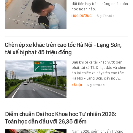
đắt tiền hay trên những chiếc bàn
học hoàn hảo.
HỌC ĐƯỜNG
-
6 giờ trước
Chèn ép xe khác trên cao tốc Hà Nội - Lạng Sơn,
tài xế bị phạt 45 triệu đồng
Sau khi bị xe tải khác vượt bên
phải, tài xế T.L.Q. tạt đầu và chèn
ép lại chiếc xe này trên cao tốc
Hà Nội - Lạng Sơn, gây nguy…
XÃ HỘI
-
6 giờ trước
Điểm chuẩn Đại học Khoa học Tự nhiên 2026:
Toán học dẫn đầu với 26,35 điểm
Năm 2026, điểm chuẩn Trường