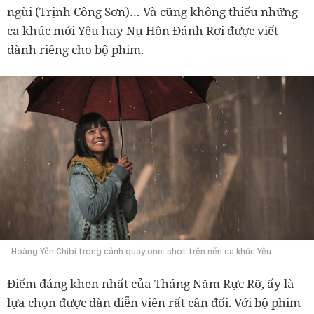
ngùi (Trịnh Công Sơn)… Và cũng không thiếu những
ca khúc mới Yêu hay Nụ Hôn Đánh Rơi được viết
dành riêng cho bộ phim.
Hoàng Yến Chibi trong cảnh quay one-shot trên nền ca khúc Yêu
Điểm đáng khen nhất của Tháng Năm Rực Rỡ, ấy là
lựa chọn được dàn diễn viên rất cân đối. Với bộ phim