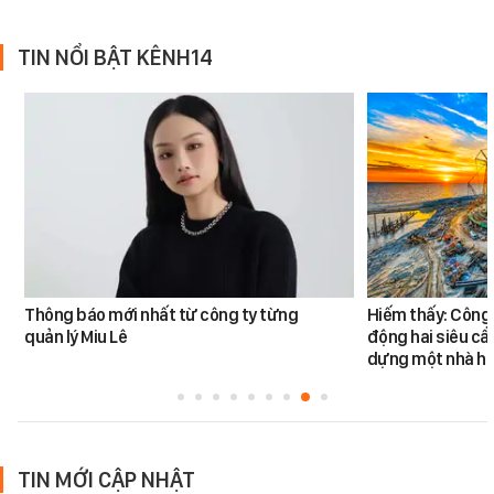
TIN NỔI BẬT KÊNH14
Thông báo mới nhất từ công ty từng
Hiếm thấy: Công 
quản lý Miu Lê
động hai siêu cẩ
dựng một nhà há
TIN MỚI CẬP NHẬT