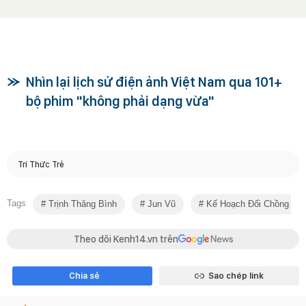
Nhìn lại lịch sử điện ảnh Việt Nam qua 101+
bộ phim "không phải dạng vừa"
Trí Thức Trẻ
Tags
Trịnh Thăng Bình
Jun Vũ
Kế Hoạch Đổi Chồng (20
Theo dõi Kenh14.vn trên
Chia sẻ
Sao chép link