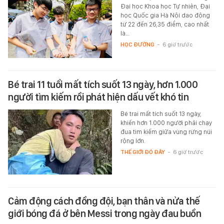
Đại học Khoa học Tự nhiên, Đại
học Quốc gia Hà Nội dao động
từ 22 đến 26,35 điểm, cao nhất
là…
HỌC ĐƯỜNG
-
6 giờ trước
Bé trai 11 tuổi mất tích suốt 13 ngày, hơn 1.000
người tìm kiếm rồi phát hiện dấu vết khó tin
Bé trai mất tích suốt 13 ngày,
khiến hơn 1.000 người phải chạy
đua tìm kiếm giữa vùng rừng núi
rộng lớn.
THẾ GIỚI ĐÓ ĐÂY
-
6 giờ trước
Cảm động cách đồng đội, bạn thân và nửa thế
giới bóng đá ở bên Messi trong ngày đau buồn