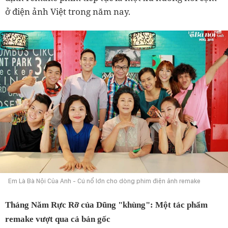
ở điện ảnh Việt trong năm nay.
Em Là Bà Nội Của Anh - Cú nổ lớn cho dòng phim điện ảnh remake
Tháng Năm Rực Rỡ của Dũng "khùng": Một tác phẩm
remake vượt qua cả bản gốc