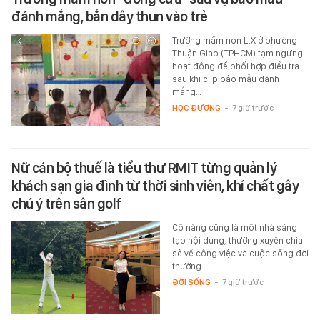
đánh mắng, bắn dây thun vào trẻ
Trường mầm non L.X ở phường
Thuận Giao (TPHCM) tạm ngưng
hoạt động để phối hợp điều tra
sau khi clip bảo mẫu đánh
mắng…
HỌC ĐƯỜNG
-
7 giờ trước
Nữ cán bộ thuế là tiểu thư RMIT từng quản lý
khách sạn gia đình từ thời sinh viên, khí chất gây
chú ý trên sân golf
Cô nàng cũng là một nhà sáng
tạo nội dung, thường xuyên chia
sẻ về công việc và cuộc sống đời
thường.
ĐỜI SỐNG
-
7 giờ trước