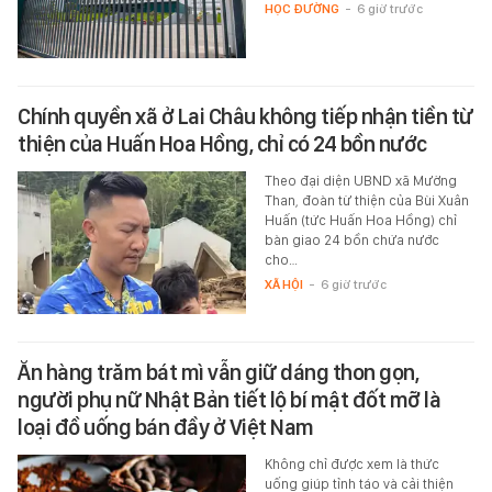
HỌC ĐƯỜNG
-
6 giờ trước
Chính quyền xã ở Lai Châu không tiếp nhận tiền từ
thiện của Huấn Hoa Hồng, chỉ có 24 bồn nước
Theo đại diện UBND xã Mường
Than, đoàn từ thiện của Bùi Xuân
Huấn (tức Huấn Hoa Hồng) chỉ
bàn giao 24 bồn chứa nước
cho…
XÃ HỘI
-
6 giờ trước
Ăn hàng trăm bát mì vẫn giữ dáng thon gọn,
người phụ nữ Nhật Bản tiết lộ bí mật đốt mỡ là
loại đồ uống bán đầy ở Việt Nam
Không chỉ được xem là thức
uống giúp tỉnh táo và cải thiện