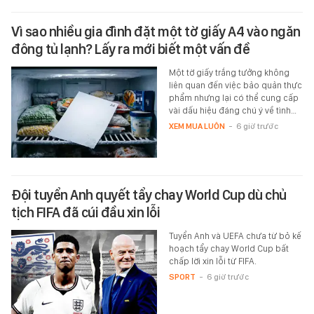
Vì sao nhiều gia đình đặt một tờ giấy A4 vào ngăn
đông tủ lạnh? Lấy ra mới biết một vấn đề
Một tờ giấy trắng tưởng không
liên quan đến việc bảo quản thực
phẩm nhưng lại có thể cung cấp
vài dấu hiệu đáng chú ý về tình…
XEM MUA LUÔN
-
6 giờ trước
Đội tuyển Anh quyết tẩy chay World Cup dù chủ
tịch FIFA đã cúi đầu xin lỗi
Tuyển Anh và UEFA chưa từ bỏ kế
hoạch tẩy chay World Cup bất
chấp lời xin lỗi từ FIFA.
SPORT
-
6 giờ trước