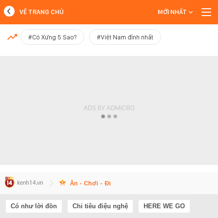
VỀ TRANG CHỦ
MỚI NHẤT
MỚI NHẤT
#Có Xứng 5 Sao?
#Việt Nam đỉnh nhất
Xem thêm
Ăn - Chơi - Đi
Có như lời đồn
Chi tiêu điệu nghệ
HERE WE GO