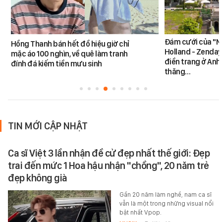
Đám cưới của "N
Hồng Thanh bán hết đồ hiệu giờ chỉ
Holland - Zendaya
mặc áo 100 nghìn, về quê làm tranh
điền trang ở Anh
đính đá kiếm tiền mưu sinh
thăng…
TIN MỚI CẬP NHẬT
Ca sĩ Việt 3 lần nhận đề cử đẹp nhất thế giới: Đẹp
trai đến mức 1 Hoa hậu nhận "chồng", 20 năm trẻ
đẹp không già
Gần 20 năm làm nghề, nam ca sĩ
vẫn là một trong những visual nổi
bật nhất Vpop.