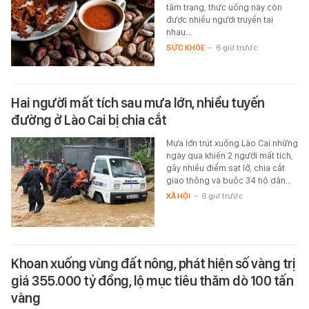
tâm trạng, thức uống này còn
được nhiều người truyền tai
nhau…
SỨC KHỎE
-
6 giờ trước
Hai người mất tích sau mưa lớn, nhiều tuyến
đường ở Lào Cai bị chia cắt
Mưa lớn trút xuống Lào Cai những
ngày qua khiến 2 người mất tích,
gây nhiều điểm sạt lở, chia cắt
giao thông và buộc 34 hộ dân…
XÃ HỘI
-
6 giờ trước
Khoan xuống vùng đất nông, phát hiện số vàng trị
giá 355.000 tỷ đồng, lộ mục tiêu thăm dò 100 tấn
vàng