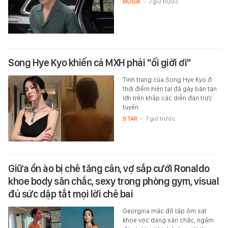
MUSIK
-
7 giờ trước
Song Hye Kyo khiến cả MXH phải "ối giời ơi"
Tình trạng của Song Hye Kyo ở
thời điểm hiện tại đã gây bàn tán
lớn trên khắp các diễn đàn trực
tuyến.
STAR
-
7 giờ trước
Giữa ồn ào bị chê tăng cân, vợ sắp cưới Ronaldo
khoe body săn chắc, sexy trong phòng gym, visual
đủ sức dập tắt mọi lời chê bai
Georgina mặc đồ tập ôm sát
khoe vóc dáng săn chắc, ngầm