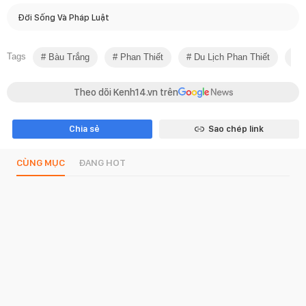
Đời Sống Và Pháp Luật
Tags
Bàu Trắng
Phan Thiết
Du Lịch Phan Thiết
B
Theo dõi Kenh14.vn trên
Chia sẻ
Sao chép link
CÙNG MỤC
ĐANG HOT