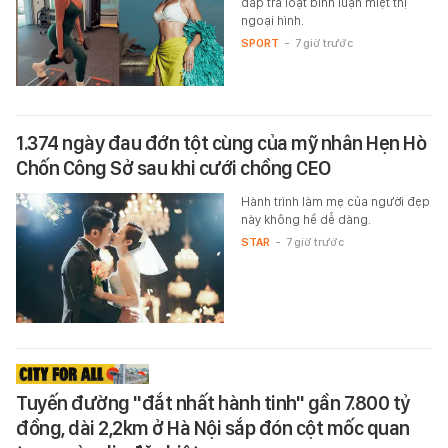
đáp trả loạt bình luận miệt thị
ngoại hình.
SPORT
-
7 giờ trước
1.374 ngày đau đớn tột cùng của mỹ nhân Hẹn Hò
Chốn Công Sở sau khi cưới chồng CEO
Hành trình làm mẹ của người đẹp
này không hề dễ dàng.
STAR
-
7 giờ trước
Tuyến đường "đắt nhất hành tinh" gần 7.800 tỷ
đồng, dài 2,2km ở Hà Nội sắp đón cột mốc quan