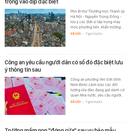
trọng vào dịp đặc biệt
Phó Bí thư Thường trực Thành ủy
Hà Nội - Nguyễn Trọng Đông -
lưu ý các đơn vị tập trung máy
móc phương tiện, khẩn trương…
XÃ HỘI
-
7 giờ trước
Công an yêu cầu người dân có sổ đỏ đặc biệt lưu
ý thông tin sau
Công an phường Yên Sơn (tỉnh
Ninh Bình) cảnh báo các đối
tượng lừa đảo đang giả danh cơ
quan Nhà nước, yêu cầu người…
XÃ HỘI
-
7 giờ trước
Trường mầm non "đóng cửa" sau vụ bảo mẫu