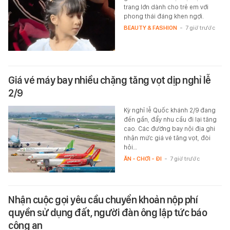
trang lớn dành cho trẻ em với
phong thái đáng khen ngợi.
BEAUTY & FASHION
-
7 giờ trước
Giá vé máy bay nhiều chặng tăng vọt dịp nghỉ lễ
2/9
Kỳ nghỉ lễ Quốc khánh 2/9 đang
đến gần, đẩy nhu cầu đi lại tăng
cao. Các đường bay nội địa ghi
nhận mức giá vé tăng vọt, đòi
hỏi…
ĂN - CHƠI - ĐI
-
7 giờ trước
Nhận cuộc gọi yêu cầu chuyển khoản nộp phí
quyền sử dụng đất, người đàn ông lập tức báo
công an