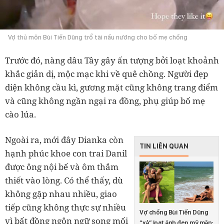
Vợ thủ môn Bùi Tiến Dũng trổ tài nấu nướng cho bố mẹ chồng
Trước đó, nàng dâu Tây gây ấn tượng bởi loạt khoảnh
khắc giản dị, mộc mạc khi về quê chồng. Người đẹp
diện không cầu kì, gương mặt cũng không trang điểm
và cũng không ngần ngại ra đồng, phụ giúp bố mẹ
cào lúa.
Ngoài ra, mới đây Dianka còn
TIN LIÊN QUAN
hạnh phúc khoe con trai Danil
được ông nội bế và ôm thắm
thiết vào lòng. Có thể thấy, dù
không gặp nhau nhiều, giao
tiếp cũng không thực sự nhiều
Vợ chồng Bùi Tiến Dũng
vì bất đồng ngôn ngữ song mối
“xả” loạt ảnh đẹp mỹ mãn: