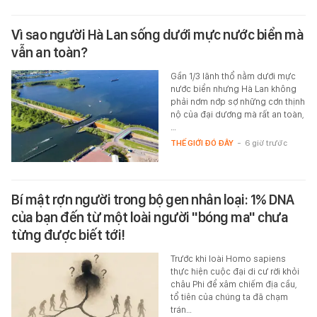
Vì sao người Hà Lan sống dưới mực nước biển mà
vẫn an toàn?
Gần 1/3 lãnh thổ nằm dưới mực
nước biển nhưng Hà Lan không
phải nơm nớp sợ những cơn thịnh
nộ của đại dương mà rất an toàn,
…
THẾ GIỚI ĐÓ ĐÂY
-
6 giờ trước
Bí mật rợn người trong bộ gen nhân loại: 1% DNA
của bạn đến từ một loài người "bóng ma" chưa
từng được biết tới!
Trước khi loài Homo sapiens
thực hiện cuộc đại di cư rời khỏi
châu Phi để xâm chiếm địa cầu,
tổ tiên của chúng ta đã chạm
trán…