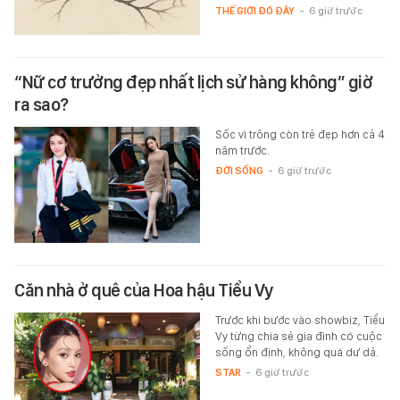
THẾ GIỚI ĐÓ ĐÂY
-
6 giờ trước
“Nữ cơ trưởng đẹp nhất lịch sử hàng không” giờ
ra sao?
Sốc vì trông còn trẻ đẹp hơn cả 4
năm trước.
ĐỜI SỐNG
-
6 giờ trước
Căn nhà ở quê của Hoa hậu Tiểu Vy
Trước khi bước vào showbiz, Tiểu
Vy từng chia sẻ gia đình có cuộc
sống ổn định, không quá dư dả.
STAR
-
6 giờ trước