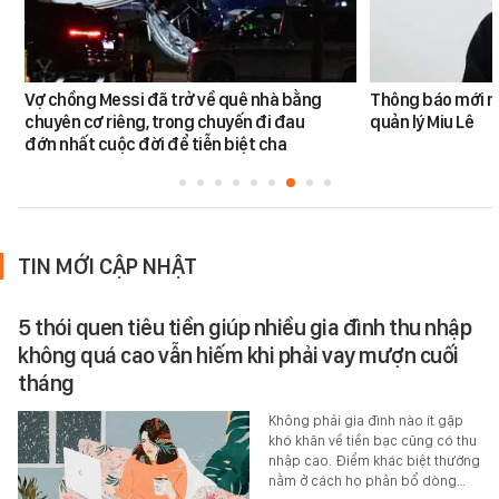
Vợ chồng Messi đã trở về quê nhà bằng
Thông báo mới n
chuyên cơ riêng, trong chuyến đi đau
quản lý Miu Lê
đớn nhất cuộc đời để tiễn biệt cha
TIN MỚI CẬP NHẬT
5 thói quen tiêu tiền giúp nhiều gia đình thu nhập
không quá cao vẫn hiếm khi phải vay mượn cuối
tháng
Không phải gia đình nào ít gặp
khó khăn về tiền bạc cũng có thu
nhập cao. Điểm khác biệt thường
nằm ở cách họ phân bổ dòng…