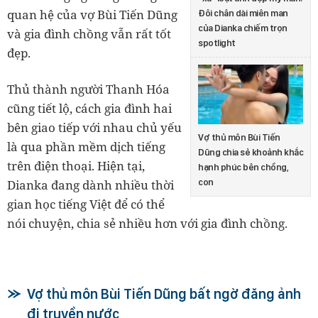
quan hệ của vợ Bùi Tiến Dũng
Đôi chân dài miên man
của Dianka chiếm trọn
và gia đình chồng vẫn rất tốt
spotlight
đẹp.
Thủ thành người Thanh Hóa
cũng tiết lộ, cách gia đình hai
bên giao tiếp với nhau chủ yếu
Vợ thủ môn Bùi Tiến
là qua phần mềm dịch tiếng
Dũng chia sẻ khoảnh khắc
trên điện thoại. Hiện tại,
hạnh phúc bên chồng,
con
Dianka đang dành nhiều thời
gian học tiếng Việt để có thể
nói chuyện, chia sẻ nhiều hơn với gia đình chồng.
Vợ thủ môn Bùi Tiến Dũng bất ngờ đăng ảnh
đi truyền nước