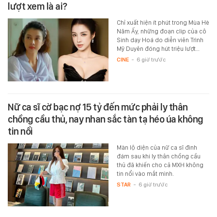
lượt xem là ai?
Chỉ xuất hiện ít phút trong Mùa Hè
Năm Ấy, những đoạn clip của cô
Sinh dạy Hoá do diễn viên Trình
Mỹ Duyên đóng hút triệu lượt…
CINE
-
6 giờ trước
Nữ ca sĩ cờ bạc nợ 15 tỷ đến mức phải ly thân
chồng cầu thủ, nay nhan sắc tàn tạ héo úa không
tin nổi
Màn lộ diện của nữ ca sĩ đình
đám sau khi ly thân chồng cầu
thủ đã khiến cho cả MXH không
tin nổi vào mắt mình.
STAR
-
6 giờ trước