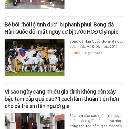
Bê bối "hối lộ tình dục" bị phanh phui: Bóng đá
Hàn Quốc đối mặt nguy cơ bị tước HCĐ Olympic
Bóng đá Hàn Quốc đối mặt nguy
cơ bị tước HCĐ Olympic 2012.
SPORT
-
6 giờ trước
Vì sao ngày càng nhiều gia đình không còn xây
bậc tam cấp quá cao? 1 cách làm thuận tiện hơn
cho cả trẻ em lẫn người già
Bậc tam cấp cao giúp giải quyết
chênh lệch giữa nền nhà và sân,
đồng thời tạo cảm giác mặt tiền