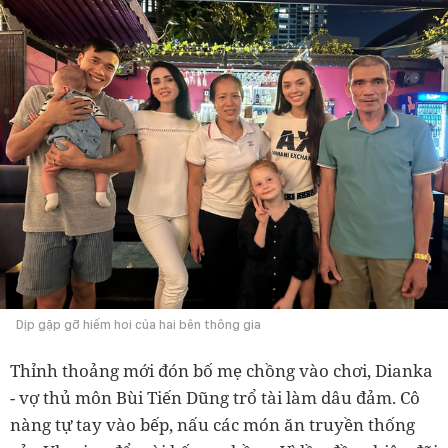
Dịp gặp gỡ hiếm hoi của hai bên thông gia
Thỉnh thoảng mới đón bố mẹ chồng vào chơi, Dianka
- vợ thủ môn Bùi Tiến Dũng trổ tài làm dâu đảm. Cô
nàng tự tay vào bếp, nấu các món ăn truyền thống