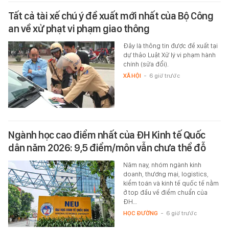
Tất cả tài xế chú ý đề xuất mới nhất của Bộ Công
an về xử phạt vi phạm giao thông
Đây là thông tin được đề xuất tại
dự thảo Luật Xử lý vi phạm hành
chính (sửa đổi).
XÃ HỘI
-
6 giờ trước
Ngành học cao điểm nhất của ĐH Kinh tế Quốc
dân năm 2026: 9,5 điểm/môn vẫn chưa thể đỗ
Năm nay, nhóm ngành kinh
doanh, thương mại, logistics,
kiểm toán và kinh tế quốc tế nằm
ở top đầu về điểm chuẩn của
ĐH…
HỌC ĐƯỜNG
-
6 giờ trước