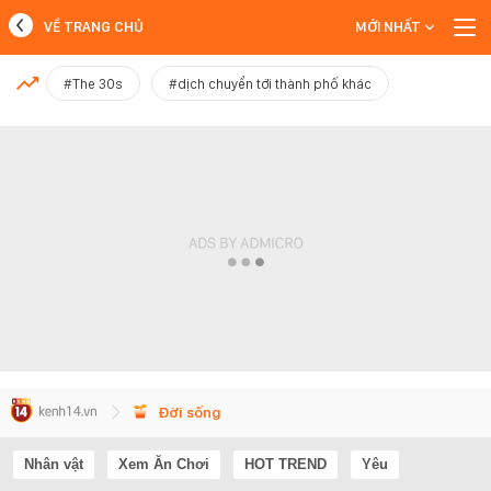
VỀ TRANG CHỦ
MỚI NHẤT
MỚI NHẤT
#The 30s
#dịch chuyển tới thành phố khác
Xem thêm
Đời sống
Nhân vật
Xem Ăn Chơi
HOT TREND
Yêu