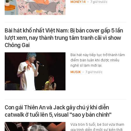
MONEY.14
-
7 giờ trước
Bài hát khổ nhất Việt Nam: Bị bản cover gấp 5 lần
lượt xem, nay thành trung tâm tranh cãi vì show
Chông Gai
Bài hát này tiếp tục trở thành tâm
điểm bàn luận khi được nhiều
nghệ sĩ làm mới lại.
MUSIK
-
7 giờ trước
Con gái Thiên An và Jack gây chú ý khi diễn
catwalk ở tuổi lên 5, visual "sao y bản chính"
Vừa tròn 5 tuổi, bé Sol vừa tham
gia trình diễn ở một sự kiện thời