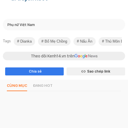
Phụ nữ Việt Nam
Tags
Dianka
Bố Mẹ Chồng
Nấu Ăn
Thủ Môn Bùi 
Theo dõi Kenh14.vn trên
Chia sẻ
Sao chép link
CÙNG MỤC
ĐANG HOT