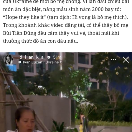
của Ukraine để mời bố mẹ chồng. Vì lần đầu chiêu đãi
món ăn đặc biệt, nàng mẫu sinh năm 2000 bày tỏ:
“Hope they like it” (tạm dịch: Hi vọng là bố mẹ thích).
Trong khoảnh khắc video đăng tải, có thể thấy bố mẹ
Bùi Tiến Dũng đều cảm thấy vui vẻ, thoải mái khi
thưởng thức đồ ăn con dâu nấu.