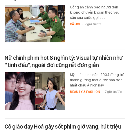
Công an cảnh báo người dân
không chuyển khoản theo yêu
cầu của cuộc gọi sau.
XÃ HỘI
-
7 giờ trước
Nữ chính phim hot 8 nghìn tỷ: Visual tự nhiên như
"tình đầu", ngoài đời cũng rất đơn giản
Mỹ nhân sinh năm 2004 đang trở
thành gương mặt được săn đón
nhất châu Á hiện nay.
BEAUTY & FASHION
-
7 giờ trước
Cô giáo dạy Hoá gây sốt phim giờ vàng, hút triệu