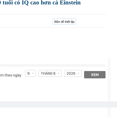
 tuổi có IQ cao hơn cả Einstein
Bấm để thiết lập
6
THÁNG 8
2026
XEM
m theo ngày