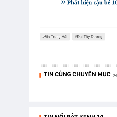
Phát hiện cậu bé 10
Địa Trung Hải
Đại Tây Dương
TIN CÙNG CHUYÊN MỤC
Xe
TIN NỔI BẬT KENH 14