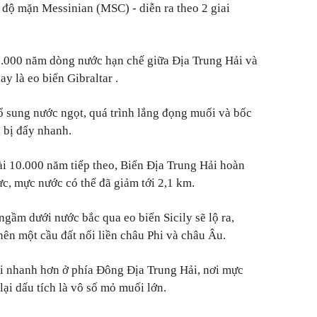
 độ mặn Messinian (MSC) - diễn ra theo 2 giai
5.000 năm dòng nước hạn chế giữa Địa Trung Hải và
y là eo biển Gibraltar .
 sung nước ngọt, quá trình lắng đọng muối và bốc
 bị đẩy nhanh.
dài 10.000 năm tiếp theo, Biển Địa Trung Hải hoàn
ực, mực nước có thể đã giảm tới 2,1 km.
 ngầm dưới nước bắc qua eo biển Sicily sẽ lộ ra,
nên một cầu đất nối liền châu Phi và châu Âu.
ơi nhanh hơn ở phía Đông Địa Trung Hải, nơi mực
ại dấu tích là vô số mỏ muối lớn.