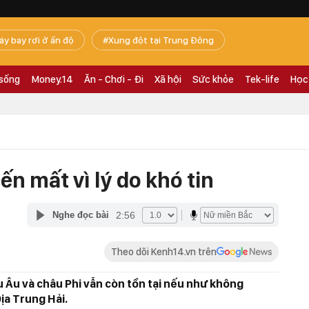
áy bay rơi ở ấn độ
Xung đột tại Trung Đông
 sống
Money.14
Ăn - Chơi - Đi
Xã hội
Sức khỏe
Tek-life
Học
ến mất vì lý do khó tin
2:56
Nghe đọc bài
Theo dõi Kenh14.vn trên
u Âu và châu Phi vẫn còn tồn tại nếu như không
Địa Trung Hải.