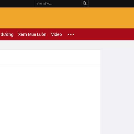
 đường
Xem Mua Luôn
Video