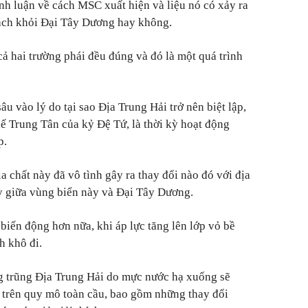
anh luận về cách MSC xuất hiện và liệu nó có xảy ra
tách khỏi Đại Tây Dương hay không.
ả hai trường phái đều đúng và đó là một quá trình
u vào lý do tại sao Địa Trung Hải trở nên biệt lập,
hế Trung Tân của kỷ Đệ Tứ, là thời kỳ hoạt động
p.
ịa chất này đã vô tình gây ra thay đổi nào đó với địa
y giữa vùng biển này và Đại Tây Dương.
biến động hơn nữa, khi áp lực tăng lên lớp vỏ bề
h khô đi.
g trũng Địa Trung Hải do mực nước hạ xuống sẽ
 trên quy mô toàn cầu, bao gồm những thay đổi