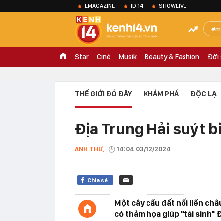
EMAGAZINE
ID.14
SHOWLIVE
m
Star
Ciné
Musik
Beauty & Fashion
Đời
THẾ GIỚI ĐÓ ĐÂY
KHÁM PHÁ
ĐỘC LẠ
Địa Trung Hải suýt bi
ANH THƯ,
14:04 03/12/2024
Chia sẻ
Một cây cầu đất nối liền châ
có thảm họa giúp "tái sinh" 