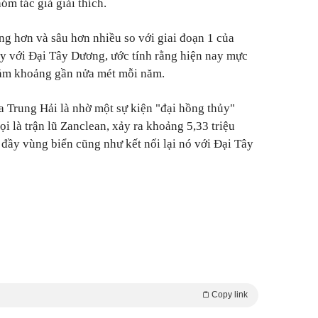
m tác giả giải thích.
ng hơn và sâu hơn nhiều so với giai đoạn 1 của
y với Đại Tây Dương, ước tính rằng hiện nay mực
iảm khoảng gần nửa mét mỗi năm.
 Trung Hải là nhờ một sự kiện "đại hồng thủy"
ọi là trận lũ Zanclean, xảy ra khoảng 5,33 triệu
đầy vùng biển cũng như kết nối lại nó với Đại Tây
Copy link