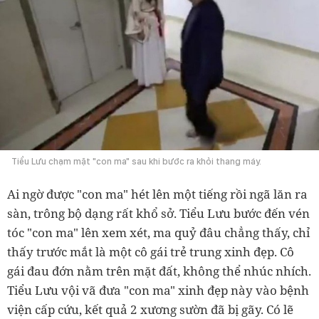
Tiểu Lưu chạm mặt "con ma" sau khi bước ra khỏi thang máy.
Ai ngờ được "con ma" hét lên một tiếng rồi ngã lăn ra
sàn, trông bộ dạng rất khổ sở. Tiểu Lưu bước đến vén
tóc "con ma" lên xem xét, ma quỷ đâu chẳng thấy, chỉ
thấy trước mắt là một cô gái trẻ trung xinh đẹp. Cô
gái đau đớn nằm trên mặt đất, không thể nhúc nhích.
Tiểu Lưu vội vã đưa "con ma" xinh đẹp này vào bệnh
viện cấp cứu, kết quả 2 xương sườn đã bị gãy. Có lẽ