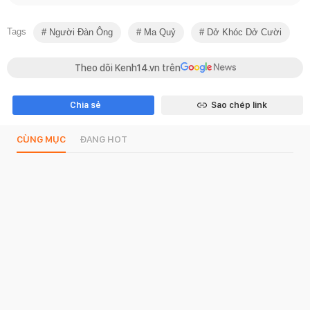
Tags
Người Đàn Ông
Ma Quỷ
Dở Khóc Dở Cười
Theo dõi Kenh14.vn trên
Chia sẻ
Sao chép link
CÙNG MỤC
ĐANG HOT