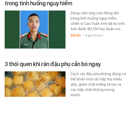
trong tình huống nguy hiểm
Dũng cảm ứng cứu đồng đội
trong tình huống nguy hiểm,
chiến sĩ Cao Tuấn Anh đã hy sinh.
Anh được Bộ Chỉ huy Quân sự…
XÃ HỘI
-
5 giờ trước
3 thói quen khi rán đậu phụ cần bỏ ngay
Cách rán đậu phụ không đúng có
thể khiến món ăn hấp thụ nhiều
dầu, giảm chất lượng và tạo ra
các hợp chất không mong
muốn…
XEM MUA LUÔN
-
5 giờ trước
Nữ sinh 19 tuổi lệch khớp hàm suốt 2 năm vì ăn 1