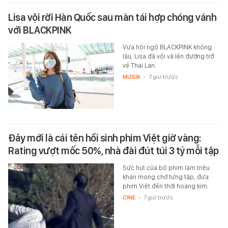
Lisa vội rời Hàn Quốc sau màn tái hợp chóng vánh
với BLACKPINK
Vừa hội ngộ BLACKPINK không
lâu, Lisa đã vội vã lên đường trở
về Thái Lan.
MUSIK
-
7 giờ trước
Đây mới là cái tên hồi sinh phim Việt giờ vàng:
Rating vượt mốc 50%, nhà đài đút túi 3 tỷ mỗi tập
Sức hút của bộ phim làm triệu
khán mong chờ từng tập, đưa
phim Việt đến thời hoàng kim.
CINE
-
7 giờ trước