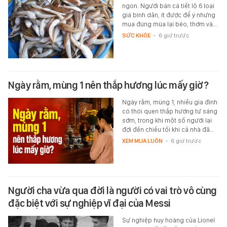
ngon. Người bán cá tiết lộ 6 loại
giá bình dân, ít được để ý nhưng
mua đúng mùa lại béo, thơm và…
SỨC KHỎE
-
6 giờ trước
Ngày rằm, mùng 1 nên thắp hương lúc mấy giờ?
Ngày rằm, mùng 1, nhiều gia đình
có thói quen thắp hương từ sáng
sớm, trong khi một số người lại
đợi đến chiều tối khi cả nhà đã…
XEM MUA LUÔN
-
6 giờ trước
Người cha vừa qua đời là người có vai trò vô cùng
đặc biệt với sự nghiệp vĩ đại của Messi
Sự nghiệp huy hoàng của Lionel