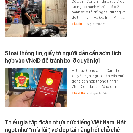
Cơ quan Công an đã bắt giữ đối
tượng có hành vi trộm cắp 2
bánh xe ô tô để ngoài đường khu
đô thị Thanh Hà (xã Bình Minh,…
XÃ HỘI
-
6 giờ trước
5 loại thông tin, giấy tờ người dân cần sớm tích
hợp vào VNeID để tránh bỏ lỡ quyền lợi
Mới đây, Công an TP. Cần Thơ
khuyến nghị người dân cần chủ
động tích hợp thông tin trên
VNeID để được hưởng chính…
TEK-LIFE
-
6 giờ trước
Thiếu gia tập đoàn nhựa nức tiếng Việt Nam: Hát
ngọt như "mía lùi", vợ đẹp tài năng hết chỗ chê