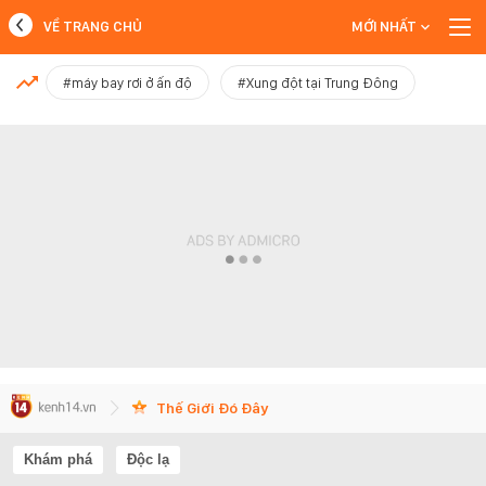
VỀ TRANG CHỦ
MỚI NHẤT
MỚI NHẤT
#máy bay rơi ở ấn độ
#Xung đột tại Trung Đông
Xem thêm
Thế Giới Đó Đây
Khám phá
Độc lạ