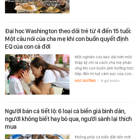
Đại học Washington theo dõi trẻ từ 4 đến 15 tuổi:
Một câu nói của cha mẹ khi con buồn quyết định
EQ của con cả đời
Một nghiên cứu kéo dài hơn một
thập kỷ chỉ ra cách cha mẹ phản
ứng khi con buồn ảnh hưởng trực
tiếp đến trí tuệ cảm xúc của con…
HỌC ĐƯỜNG
-
6 giờ trước
Người bán cá tiết lộ: 6 loại cá biển giá bình dân,
người không biết hay bỏ qua, người sành lại thích
mua
Không phải cá biển đắt tiền mới