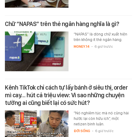
Chữ “NAPAS” trên thẻ ngân hàng nghĩa là gì?
“NAPAS” là dòng chữ xuất hiện
trên không ít thẻ ngân hàng.
MONEY.14
-
6 giờ trước
Kênh TikTok chỉ cách tự lấy bánh ở siêu thị, order
mì cay… hút cả triệu view: Vì sao những chuyện
tưởng ai cũng biết lại có sức hút?
“Nó nghiêm túc mà nó cũng hài
hước lại còn hữu ích”, một
netizen bình luận.
ĐỜI SỐNG
-
6 giờ trước