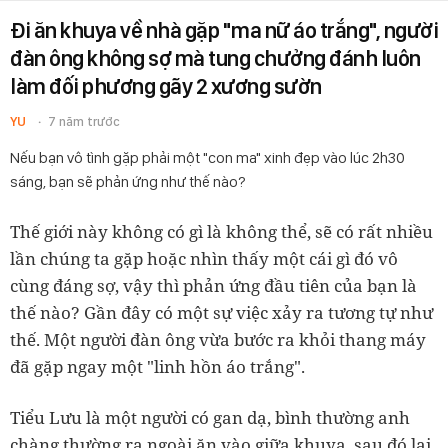
Đi ăn khuya về nhà gặp "ma nữ áo trắng", người
đàn ông không sợ mà tung chưởng đánh luôn
làm đối phương gãy 2 xương sườn
YU
7 năm trước
Nếu bạn vô tình gặp phải một "con ma" xinh đẹp vào lúc 2h30
sáng, bạn sẽ phản ứng như thế nào?
Thế giới này không có gì là không thể, sẽ có rất nhiều
lần chúng ta gặp hoặc nhìn thấy một cái gì đó vô
cùng đáng sợ, vậy thì phản ứng đầu tiên của bạn là
thế nào? Gần đây có một sự việc xảy ra tương tự như
thế. Một người đàn ông vừa bước ra khỏi thang máy
đã gặp ngay một "linh hồn áo trắng".
Tiểu Lưu là một người có gan dạ, bình thường anh
chàng thường ra ngoài ăn vào giữa khuya, sau đó lại