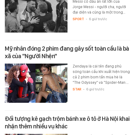
Messi có dấu ấn rất lớn của
Jorge Messi - người cha, người
đại diện và cũng là một trong…
SPORT
-
6 giờ trước
Mỹ nhân đóng 2 phim đang gây sốt toàn cầu là bà
xã của "Người Nhện"
Zendaya là cái tên đang phủ
sóng toàn cầu khi xuất hiện trong
cả 2 phim bom tấn mùa hè là
"The Odyssey" và "Spider-Man:…
STAR
-
6 giờ trước
Đối tượng kê gạch trộm bánh xe ô tô ở Hà Nội khai
nhận thêm nhiều vụ khác