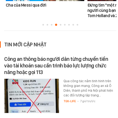
Cha của Messi qua đời
Đừng tìm "một nử
người cùng bạn 
Tom Holland và 
TIN MỚI CẬP NHẬT
Công an thông báo người dân từng chuyển tiền
vào tài khoản sau cần trình báo lực lượng chức
năng hoặc gọi 113
Qua công tác nắm tình hình trên
không gian mạng, Công an xã Ô
Diên, thành phố Hà Nội phát hiện
các đối tượng lập trang…
TEK-LIFE
-
7 giờ trước