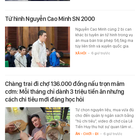
Tử hình Nguyễn Cao Minh SN 2000
Nguyễn Cao Minh cùng 2 bị can
khác bị tuyên án tử hình trong vụ
án mua bán trái phép 56,5kg ma
túy liên tỉnh và xuyên quốc gia.
XÃ HỘI
-
6 giờ trước
Chàng trai đi chợ 136.000 đồng nấu trọn mâm
cơm: Mỗi tháng chỉ dành 3 triệu tiền ăn nhưng
cách chi tiêu mới đáng học hỏi
Từ chọn nguyên liệu, mua vừa đủ
cho đến quản lý ngân sách bằng
"hũ chi tiêu", video đi chợ của Lê
Tiến Huy thu hút sự quan tâm vì…
ĂN - CHƠI - ĐI
-
6 giờ trước