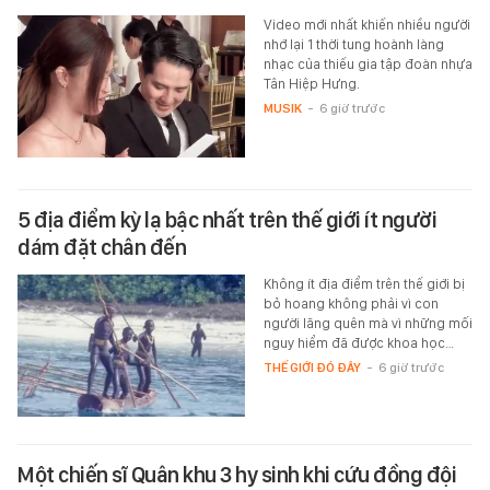
Video mới nhất khiến nhiều người
nhớ lại 1 thời tung hoành làng
nhạc của thiếu gia tập đoàn nhựa
Tân Hiệp Hưng.
MUSIK
-
6 giờ trước
5 địa điểm kỳ lạ bậc nhất trên thế giới ít người
dám đặt chân đến
Không ít địa điểm trên thế giới bị
bỏ hoang không phải vì con
người lãng quên mà vì những mối
nguy hiểm đã được khoa học…
THẾ GIỚI ĐÓ ĐÂY
-
6 giờ trước
Một chiến sĩ Quân khu 3 hy sinh khi cứu đồng đội