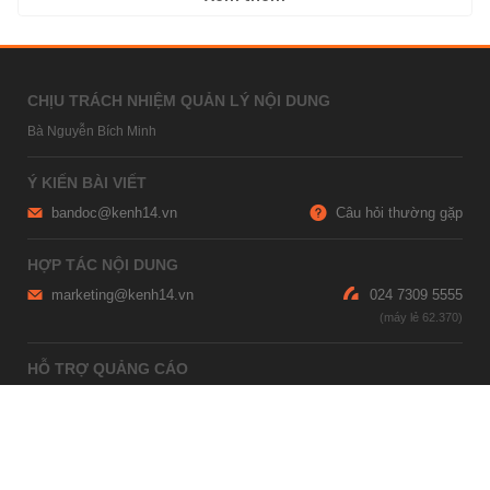
CHỊU TRÁCH NHIỆM QUẢN LÝ NỘI DUNG
Bà Nguyễn Bích Minh
Ý KIẾN BÀI VIẾT
bandoc@kenh14.vn
Câu hỏi thường gặp
HỢP TÁC NỘI DUNG
marketing@kenh14.vn
024 7309 5555
HỖ TRỢ QUẢNG CÁO
giaitrixahoi@admicro.vn
02473007108
TRỤ SỞ HÀ NỘI