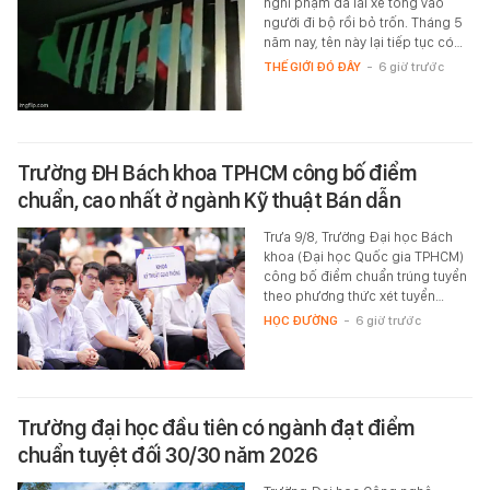
nghi phạm đã lái xe tông vào
người đi bộ rồi bỏ trốn. Tháng 5
năm nay, tên này lại tiếp tục có…
THẾ GIỚI ĐÓ ĐÂY
-
6 giờ trước
Trường ĐH Bách khoa TPHCM công bố điểm
chuẩn, cao nhất ở ngành Kỹ thuật Bán dẫn
Trưa 9/8, Trường Đại học Bách
khoa (Đại học Quốc gia TPHCM)
công bố điểm chuẩn trúng tuyển
theo phương thức xét tuyển…
HỌC ĐƯỜNG
-
6 giờ trước
Trường đại học đầu tiên có ngành đạt điểm
chuẩn tuyệt đối 30/30 năm 2026