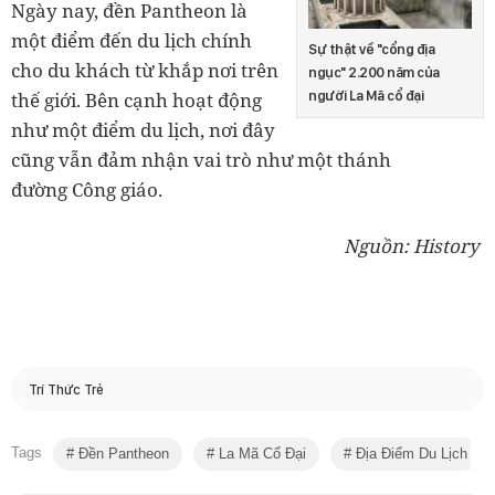
Ngày nay, đền Pantheon là
một điểm đến du lịch chính
Sự thật về "cổng địa
cho du khách từ khắp nơi trên
ngục" 2.200 năm của
người La Mã cổ đại
thế giới. Bên cạnh hoạt động
như một điểm du lịch, nơi đây
cũng vẫn đảm nhận vai trò như một thánh
đường
Công giáo.
Nguồn: History
Trí Thức Trẻ
Tags
Đền Pantheon
La Mã Cổ Đại
Địa Điểm Du Lịch