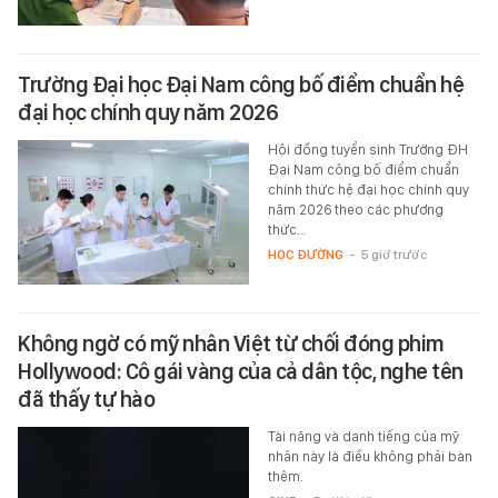
Trường Đại học Đại Nam công bố điểm chuẩn hệ
đại học chính quy năm 2026
Hội đồng tuyển sinh Trường ĐH
Đại Nam công bố điểm chuẩn
chính thức hệ đại học chính quy
năm 2026 theo các phương
thức…
HỌC ĐƯỜNG
-
5 giờ trước
Không ngờ có mỹ nhân Việt từ chối đóng phim
Hollywood: Cô gái vàng của cả dân tộc, nghe tên
đã thấy tự hào
Tài năng và danh tiếng của mỹ
nhân này là điều không phải bàn
thêm.