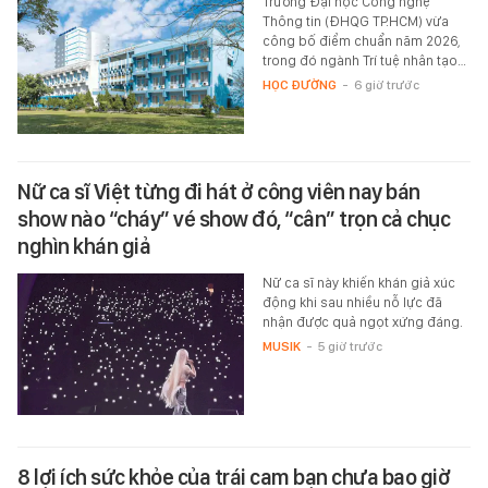
Trường Đại học Công nghệ
Thông tin (ĐHQG TP.HCM) vừa
công bố điểm chuẩn năm 2026,
trong đó ngành Trí tuệ nhân tạo…
HỌC ĐƯỜNG
-
6 giờ trước
Nữ ca sĩ Việt từng đi hát ở công viên nay bán
show nào “cháy” vé show đó, “cân” trọn cả chục
nghìn khán giả
Nữ ca sĩ này khiến khán giả xúc
động khi sau nhiều nỗ lực đã
nhận được quả ngọt xứng đáng.
MUSIK
-
5 giờ trước
8 lợi ích sức khỏe của trái cam bạn chưa bao giờ