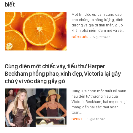
biết
Một ly nước ép cam cung cấp
cho chúng ta năng lượng, dinh
dưỡng và giá trị tinh thần, giúp
khám phá niềm đam mê và vẻ…
SỨC KHỎE
-
5 giờ trước
Cùng diện một chiếc váy, tiểu thư Harper
Beckham phổng phao, xinh đẹp, Victoria lại gây
chú ý vì vóc dáng gầy gò
Cùng lựa chọn một thiết kế satin
nâu đến từ thương hiệu của
Victoria Beckham, hai mẹ con lại
mang đến hai sắc thái hoàn
toàn…
SPORT
-
5 giờ trước