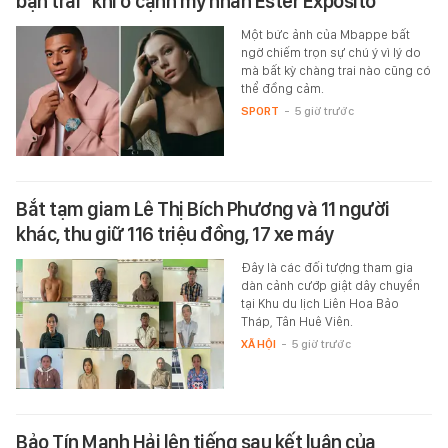
bạn trai" khi ở cạnh mỹ nhân Ester Expósito
Một bức ảnh của Mbappe bất
ngờ chiếm trọn sự chú ý vì lý do
mà bất kỳ chàng trai nào cũng có
thể đồng cảm.
SPORT
-
5 giờ trước
Bắt tạm giam Lê Thị Bích Phương và 11 người
khác, thu giữ 116 triệu đồng, 17 xe máy
Đây là các đối tượng tham gia
dàn cảnh cướp giật dây chuyền
tại Khu du lịch Liên Hoa Bảo
Tháp, Tân Huê Viên.
XÃ HỘI
-
5 giờ trước
Bảo Tín Mạnh Hải lên tiếng sau kết luận của