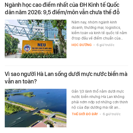
Ngành học cao điểm nhất của ĐH Kinh tế Quốc
dân năm 2026: 9,5 điểm/môn vẫn chưa thể đỗ
Năm nay, nhóm ngành kinh
doanh, thương mại, logistics,
kiểm toán và kinh tế quốc tế nằm
ở top đầu về điểm chuẩn của…
HỌC ĐƯỜNG
-
6 giờ trước
Vì sao người Hà Lan sống dưới mực nước biển mà
vẫn an toàn?
Gần 1/3 lãnh thổ nằm dưới mực
nước biển nhưng Hà Lan không
phải nơm nớp sợ những cơn thịnh
nộ của đại dương mà rất an…
THẾ GIỚI ĐÓ ĐÂY
-
6 giờ trước