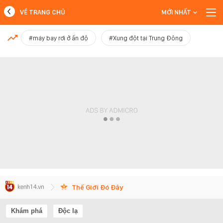
VỀ TRANG CHỦ
MỚI NHẤT
MỚI NHẤT
#máy bay rơi ở ấn độ
#Xung đột tại Trung Đông
Xem thêm
Thế Giới Đó Đây
Khám phá
Độc lạ