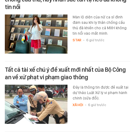
tin nổi
Màn lộ diện của nữ ca sĩ đình
đám sau khi ly thân chồng cầu
thủ đã khiến cho cả MXH không
tin nổi vào mắt mình.
STAR
-
6 giờ trước
Tất cả tài xế chú ý đề xuất mới nhất của Bộ Công
an về xử phạt vi phạm giao thông
Đây là thông tin được đề xuất tại
dự thảo Luật Xử lý vi phạm hành
chính (sửa đổi).
XÃ HỘI
-
6 giờ trước