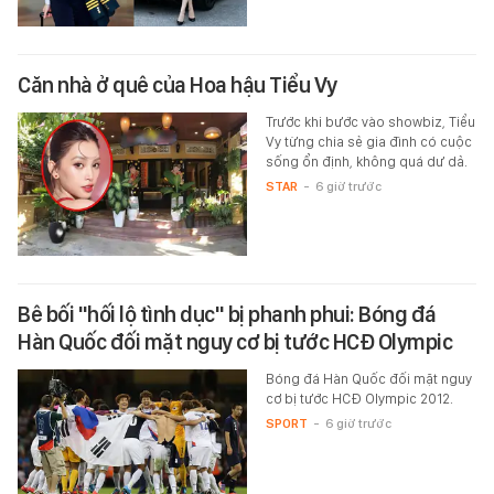
Căn nhà ở quê của Hoa hậu Tiểu Vy
Trước khi bước vào showbiz, Tiểu
Vy từng chia sẻ gia đình có cuộc
sống ổn định, không quá dư dả.
STAR
-
6 giờ trước
Bê bối "hối lộ tình dục" bị phanh phui: Bóng đá
Hàn Quốc đối mặt nguy cơ bị tước HCĐ Olympic
Bóng đá Hàn Quốc đối mặt nguy
cơ bị tước HCĐ Olympic 2012.
SPORT
-
6 giờ trước