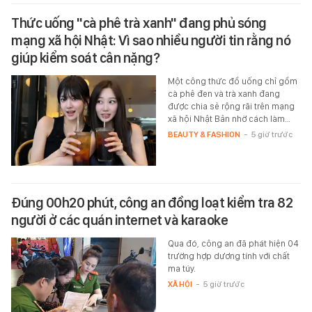
Thức uống "cà phê trà xanh" đang phủ sóng
mạng xã hội Nhật: Vì sao nhiều người tin rằng nó
giúp kiểm soát cân nặng?
Một công thức đồ uống chỉ gồm
cà phê đen và trà xanh đang
được chia sẻ rộng rãi trên mạng
xã hội Nhật Bản nhờ cách làm…
BEAUTY & FASHION
-
5 giờ trước
Đúng 00h20 phút, công an đồng loạt kiểm tra 82
người ở các quán internet và karaoke
Qua đó, công an đã phát hiện 04
trường hợp dương tính với chất
ma túy.
XÃ HỘI
-
5 giờ trước