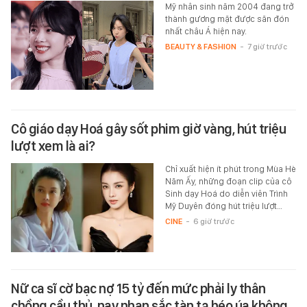
Mỹ nhân sinh năm 2004 đang trở
thành gương mặt được săn đón
nhất châu Á hiện nay.
BEAUTY & FASHION
-
7 giờ trước
Cô giáo dạy Hoá gây sốt phim giờ vàng, hút triệu
lượt xem là ai?
Chỉ xuất hiện ít phút trong Mùa Hè
Năm Ấy, những đoạn clip của cô
Sinh dạy Hoá do diễn viên Trình
Mỹ Duyên đóng hút triệu lượt…
CINE
-
6 giờ trước
Nữ ca sĩ cờ bạc nợ 15 tỷ đến mức phải ly thân
chồng cầu thủ, nay nhan sắc tàn tạ héo úa không