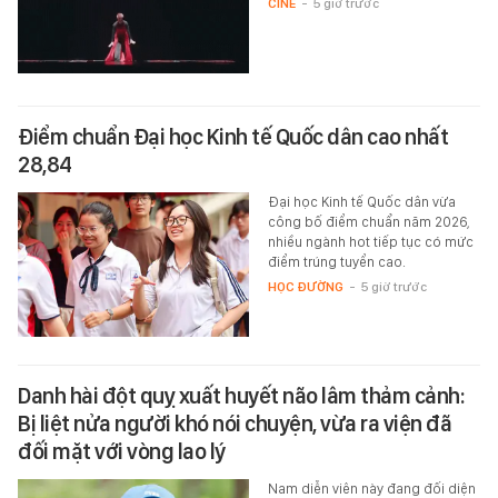
CINE
-
5 giờ trước
Điểm chuẩn Đại học Kinh tế Quốc dân cao nhất
28,84
Đại học Kinh tế Quốc dân vừa
công bố điểm chuẩn năm 2026,
nhiều ngành hot tiếp tục có mức
điểm trúng tuyển cao.
HỌC ĐƯỜNG
-
5 giờ trước
Danh hài đột quỵ xuất huyết não lâm thảm cảnh:
Bị liệt nửa người khó nói chuyện, vừa ra viện đã
đối mặt với vòng lao lý
Nam diễn viên này đang đối diện