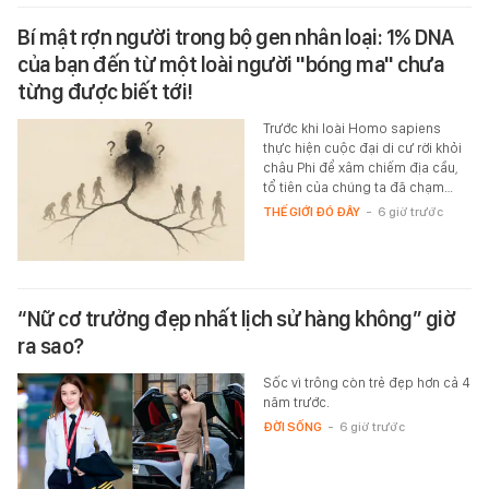
Bí mật rợn người trong bộ gen nhân loại: 1% DNA
của bạn đến từ một loài người "bóng ma" chưa
từng được biết tới!
Trước khi loài Homo sapiens
thực hiện cuộc đại di cư rời khỏi
châu Phi để xâm chiếm địa cầu,
tổ tiên của chúng ta đã chạm…
THẾ GIỚI ĐÓ ĐÂY
-
6 giờ trước
“Nữ cơ trưởng đẹp nhất lịch sử hàng không” giờ
ra sao?
Sốc vì trông còn trẻ đẹp hơn cả 4
năm trước.
ĐỜI SỐNG
-
6 giờ trước