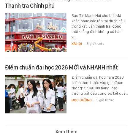
Thanh tra Chính phủ
Bảo Tín Mạnh Hải cho biết đã
khắc phục các tồn tại được nêu
trong kết luận thanh tra, đồng
thời khẳng định không có hành
vi…
XÃ HỘI
-
5 giờ trước
Điểm chuẩn đại học 2026 MỚI và NHANH nhất
Điểm chuẩn đại học năm 2026
chính thức bước vào giai đoạn
"nóng" từ 9/8 khi hàng loạt
trường bắt đầu công bố kết quả…
HỌC ĐƯỜNG
-
5 giờ trước
Xem thêm