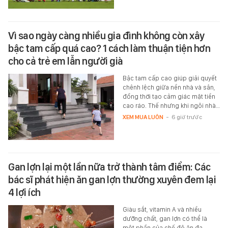
Vì sao ngày càng nhiều gia đình không còn xây
bậc tam cấp quá cao? 1 cách làm thuận tiện hơn
cho cả trẻ em lẫn người già
Bậc tam cấp cao giúp giải quyết
chênh lệch giữa nền nhà và sân,
đồng thời tạo cảm giác mặt tiền
cao ráo. Thế nhưng khi ngôi nhà…
XEM MUA LUÔN
-
6 giờ trước
Gan lợn lại một lần nữa trở thành tâm điểm: Các
bác sĩ phát hiện ăn gan lợn thường xuyên đem lại
4 lợi ích
Giàu sắt, vitamin A và nhiều
dưỡng chất, gan lợn có thể là
một phần của chế độ ăn đa