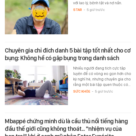
với lao lý, bệnh tật và nợ nần.
STAR
-
5 giờ trước
Chuyên gia chỉ đích danh 5 bài tập tốt nhất cho cơ
bụng: Không hề có gập bụng trong danh sách
Nhiều người đang tích cực tập
luyện để có vòng eo gọn hơn cho
kỳ nghỉ hè, nhưng chuyên gia cho
rằng một bài tập quen thuộc có…
SỨC KHỎE
-
5 giờ trước
Mbappé chứng minh dù là cầu thủ nổi tiếng hàng
đầu thế giới cũng không thoát... "nhiệm vụ của