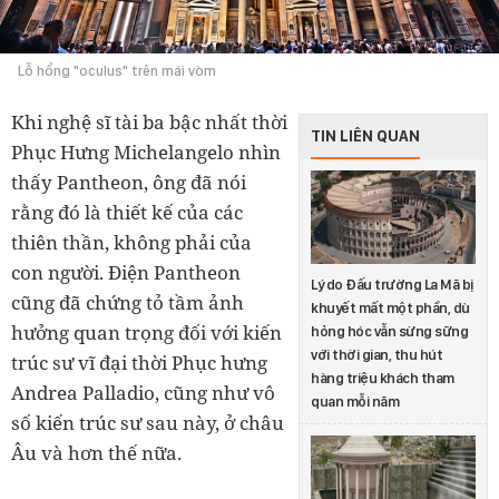
Lỗ hổng "oculus" trên mái vòm
Khi nghệ sĩ tài ba bậc nhất thời
TIN LIÊN QUAN
Phục Hưng Michelangelo nhìn
thấy Pantheon, ông đã nói
rằng đó là thiết kế của các
thiên thần, không phải của
con người. Điện Pantheon
Lý do Đấu trường La Mã bị
cũng đã chứng tỏ tầm ảnh
khuyết mất một phần, dù
hưởng quan trọng đối với kiến ​​
hỏng hóc vẫn sừng sững
với thời gian, thu hút
trúc sư vĩ đại thời Phục hưng
hàng triệu khách tham
Andrea Palladio, cũng như vô
quan mỗi năm
số kiến ​​trúc sư sau này, ở châu
Âu và hơn thế nữa.