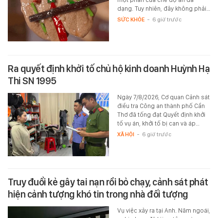
dạng. Tuy nhiên, đây không phải…
SỨC KHỎE
-
6 giờ trước
Ra quyết định khởi tố chủ hộ kinh doanh Huỳnh Hạ
Thi SN 1995
Ngày 7/8/2026, Cơ quan Cảnh sát
điều tra Công an thành phố Cần
Thơ đã tống đạt Quyết định khởi
tố vụ án, khởi tố bị can và áp…
XÃ HỘI
-
6 giờ trước
Truy đuổi kẻ gây tai nạn rồi bỏ chạy, cảnh sát phát
hiện cảnh tượng khó tin trong nhà đối tượng
Vụ việc xảy ra tại Anh. Năm ngoái,