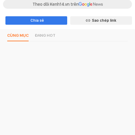
Theo dõi Kenh14.vn trên
Chia sẻ
Sao chép link
CÙNG MỤC
ĐANG HOT