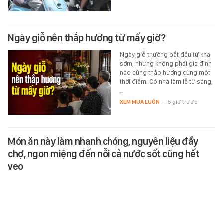
Ngày giỗ nên thắp hương từ mấy giờ?
Ngày giỗ thường bắt đầu từ khá
sớm, nhưng không phải gia đình
nào cũng thắp hương cùng một
thời điểm. Có nhà làm lễ từ sáng,
…
XEM MUA LUÔN
-
5 giờ trước
Món ăn này làm nhanh chóng, nguyên liệu đầy
chợ, ngon miệng đến nỗi cả nước sốt cũng hết
veo
Công thức rất đơn giản và nhanh
chóng, chỉ mất chưa đến 20 phút
để hoàn thành. Khi ăn nóng với
cơm, món ăn ngon đến nỗi cả…
ĂN - CHƠI - ĐI
-
5 giờ trước