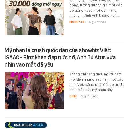
đồng, tương đương giá một cốc
đồ uống hoặc một đơn hàng
nhỏ, chị Minh Anh không nghĩ…
MONEY.14
-
5 giờ trước
Mỹ nhân là crush quốc dân của showbiz Việt:
ISAAC - Binz khen đẹp nức nở, Anh Tú Atus vừa
nhìn vào mắt đã yêu
Không chỉ hàng triệu người hâm
mộ, đến những sao nam hot bậc
nhất Vbiz cũng phải đổ rạp trước
nhan sắc của mỹ nhân này.
CINE
-
5 giờ trước