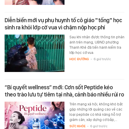
Diễn biến mới vụ phụ huynh tố cô giáo "tống" học
sinh ra khỏi lớp cờ vua vì chậm nộp học phí
Sau khi nhận được thông tin phản
ánh trên mạng, UBND phường
Thanh Khê đã tiến hành kiểm tra
lớp học cờ vua.
HỌC ĐƯỜNG
-
6 giờ trước
“Bí quyết wellness” mới: Cơn sốt Peptide kéo
theo trào lưu tự tiêm tại nhà, cảnh báo nhiều rủi ro
Trên mạng xã hội, không khó bắt
gặp những lời quảng cáo về các
loại peptide có khả năng hỗ trợ
giảm cân, xây dựng cơ bắp,…
SỨC KHỎE
-
6 giờ trước