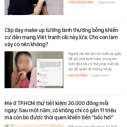
THẾ GIỚI ĐÓ ĐÂY
-
6 giờ trước
Clip dạy make up tưởng bình thường bỗng khiến
cư dân mạng Việt tranh cãi nảy lửa: Cho con làm
vậy có nên không?
Người lớn đôi khi chỉ mất vài giây
để gõ một bình luận, trong khi
một đứa trẻ có thể phải mất rất
lâu để quên đi những lời ấy.
HỌC ĐƯỜNG
-
6 giờ trước
Mẹ ở TP.HCM thử tiết kiệm 30.000 đồng mỗi
ngày: Sau một năm, cô không chỉ có gần 11 triệu
mà còn bỏ được thói quen khiến tiền “bốc hơi”
Mỗi ngày chuyển riêng 30.000