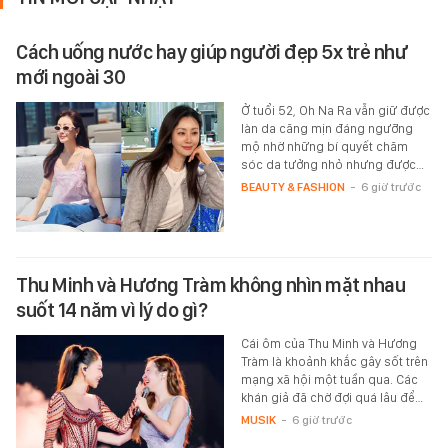
Cách uống nước hay giúp người đẹp 5x trẻ như
mới ngoài 30
Ở tuổi 52, Oh Na Ra vẫn giữ được
làn da căng mịn đáng ngưỡng
mộ nhờ những bí quyết chăm
sóc da tưởng nhỏ nhưng được…
BEAUTY & FASHION
-
6 giờ trước
Thu Minh và Hương Tràm không nhìn mặt nhau
suốt 14 năm vì lý do gì?
Cái ôm của Thu Minh và Hương
Tràm là khoảnh khắc gây sốt trên
mạng xã hội một tuần qua. Các
khán giả đã chờ đợi quá lâu để…
MUSIK
-
6 giờ trước