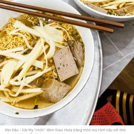
Văn Hậu - Hải My "chốt" đêm Giao thừa bằng món mỳ tôm nấu với thịt