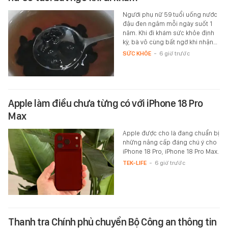
Người phụ nữ 59 tuổi uống nước
đậu đen ngâm mỗi ngày suốt 1
năm. Khi đi khám sức khỏe định
kỳ, bà vô cùng bất ngờ khi nhận…
SỨC KHỎE
-
6 giờ trước
Apple làm điều chưa từng có với iPhone 18 Pro
Max
Apple được cho là đang chuẩn bị
những nâng cấp đáng chú ý cho
iPhone 18 Pro, iPhone 18 Pro Max.
TEK-LIFE
-
6 giờ trước
Thanh tra Chính phủ chuyển Bộ Công an thông tin