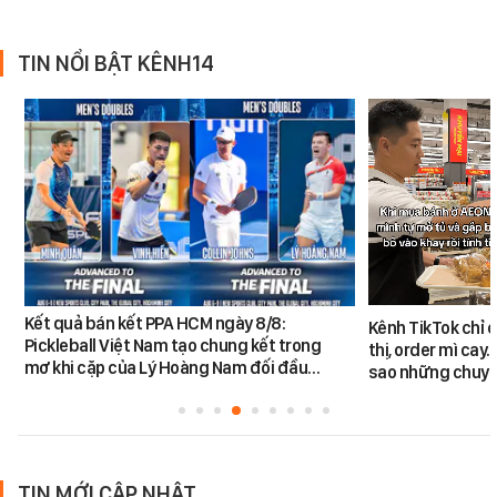
TIN NỔI BẬT KÊNH14
Kết quả bán kết PPA HCM ngày 8/8:
Kênh TikTok chỉ c
Pickleball Việt Nam tạo chung kết trong
thị, order mì cay…
mơ khi cặp của Lý Hoàng Nam đối đầu…
sao những chuyệ
TIN MỚI CẬP NHẬT