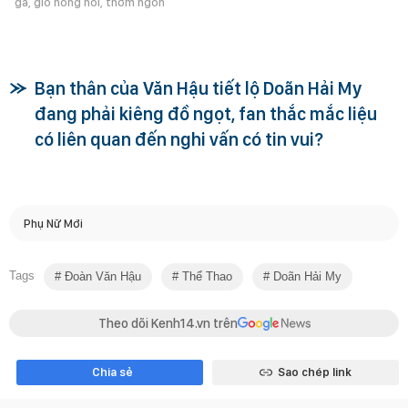
gà, giò nóng hổi, thơm ngon
Bạn thân của Văn Hậu tiết lộ Doãn Hải My
đang phải kiêng đồ ngọt, fan thắc mắc liệu
có liên quan đến nghi vấn có tin vui?
Phụ Nữ Mới
Tags
Đoàn Văn Hậu
Thể Thao
Doãn Hải My
Theo dõi Kenh14.vn trên
Chia sẻ
Sao chép link