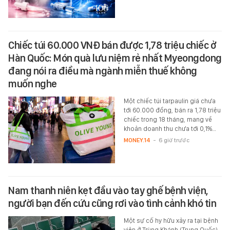
Chiếc túi 60.000 VNĐ bán được 1,78 triệu chiếc ở
Hàn Quốc: Món quà lưu niệm rẻ nhất Myeongdong
đang nói ra điều mà ngành miễn thuế không
muốn nghe
Một chiếc túi tarpaulin giá chưa
tới 60.000 đồng, bán ra 1,78 triệu
chiếc trong 18 tháng, mang về
khoản doanh thu chưa tới 0,1%…
MONEY.14
-
6 giờ trước
Nam thanh niên kẹt đầu vào tay ghế bệnh viện,
người bạn đến cứu cũng rơi vào tình cảnh khó tin
Một sự cố hy hữu xảy ra tại bệnh
viện ở Trùng Khánh (Trung Quốc),