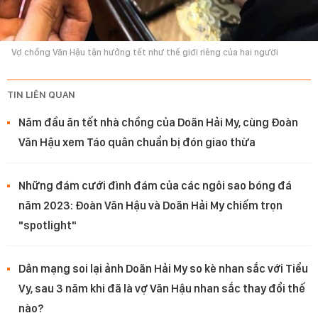
Vợ chồng Văn Hậu tận hưởng tết như thế giới riêng của hai người
TIN LIÊN QUAN
Năm đầu ăn tết nhà chồng của Doãn Hải My, cùng Đoàn
Văn Hậu xem Táo quân chuẩn bị đón giao thừa
Những đám cưới đình đám của các ngôi sao bóng đá
năm 2023: Đoàn Văn Hậu và Doãn Hải My chiếm trọn
"spotlight"
Dân mạng soi lại ảnh Doãn Hải My so kè nhan sắc với Tiểu
Vy, sau 3 năm khi đã là vợ Văn Hậu nhan sắc thay đổi thế
nào?