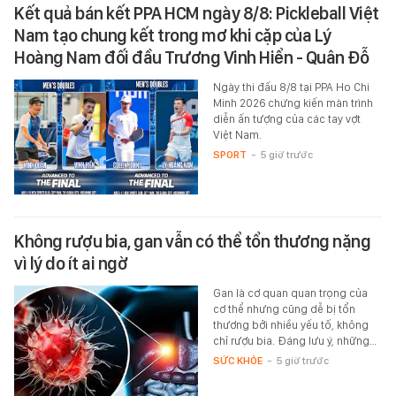
Kết quả bán kết PPA HCM ngày 8/8: Pickleball Việt
Nam tạo chung kết trong mơ khi cặp của Lý
Hoàng Nam đối đầu Trương Vinh Hiển - Quân Đỗ
Ngày thi đấu 8/8 tại PPA Ho Chi
Minh 2026 chứng kiến màn trình
diễn ấn tượng của các tay vợt
Việt Nam.
SPORT
-
5 giờ trước
Không rượu bia, gan vẫn có thể tổn thương nặng
vì lý do ít ai ngờ
Gan là cơ quan quan trọng của
cơ thể nhưng cũng dễ bị tổn
thương bởi nhiều yếu tố, không
chỉ rượu bia. Đáng lưu ý, những…
SỨC KHỎE
-
5 giờ trước