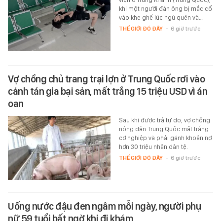
khi một người đàn ông bị mắc cổ
vào khe ghế lúc ngủ quên và…
THẾ GIỚI ĐÓ ĐÂY
-
6 giờ trước
Vợ chồng chủ trang trại lợn ở Trung Quốc rơi vào
cảnh tán gia bại sản, mất trắng 15 triệu USD vì án
oan
Sau khi được trả tự do, vợ chồng
nông dân Trung Quốc mất trắng
cơ nghiệp và phải gánh khoản nợ
hơn 30 triệu nhân dân tệ.
THẾ GIỚI ĐÓ ĐÂY
-
6 giờ trước
Uống nước đậu đen ngâm mỗi ngày, người phụ
nữ 59 tuổi bất ngờ khi đi khám