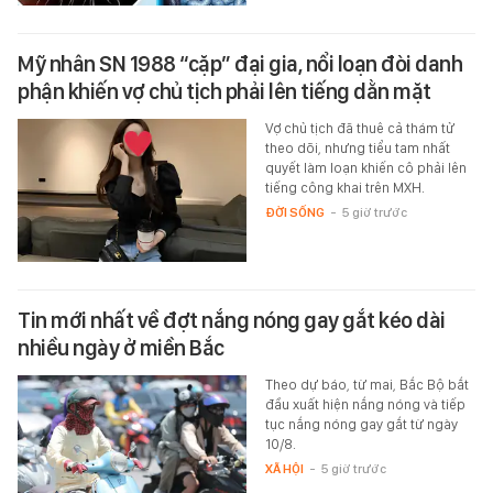
Mỹ nhân SN 1988 “cặp” đại gia, nổi loạn đòi danh
phận khiến vợ chủ tịch phải lên tiếng dằn mặt
Vợ chủ tịch đã thuê cả thám tử
theo dõi, nhưng tiểu tam nhất
quyết làm loạn khiến cô phải lên
tiếng công khai trên MXH.
ĐỜI SỐNG
-
5 giờ trước
Tin mới nhất về đợt nắng nóng gay gắt kéo dài
nhiều ngày ở miền Bắc
Theo dự báo, từ mai, Bắc Bộ bắt
đầu xuất hiện nắng nóng và tiếp
tục nắng nóng gay gắt từ ngày
10/8.
XÃ HỘI
-
5 giờ trước