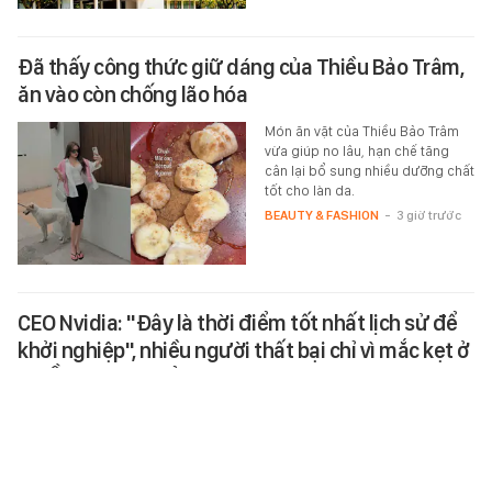
Đã thấy công thức giữ dáng của Thiều Bảo Trâm,
ăn vào còn chống lão hóa
Món ăn vặt của Thiều Bảo Trâm
vừa giúp no lâu, hạn chế tăng
cân lại bổ sung nhiều dưỡng chất
tốt cho làn da.
BEAUTY & FASHION
-
3 giờ trước
CEO Nvidia: "Đây là thời điểm tốt nhất lịch sử để
khởi nghiệp", nhiều người thất bại chỉ vì mắc kẹt ở
1 ĐIỀU ai cũng hiểu nhưng ít khi vượt qua được
CEO Nvidia tin rằng rào cản lớn
nhất của người khởi nghiệp
không nằm ở vốn hay công nghệ,
mà ở việc lo lắng quá nhiều