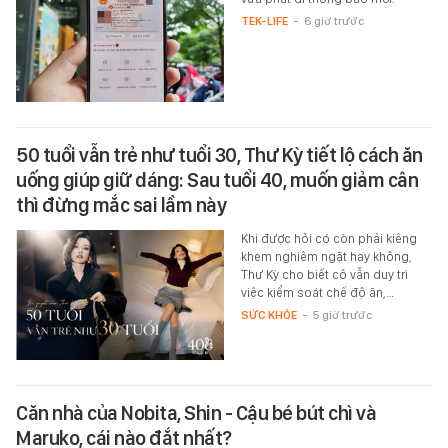
TEK-LIFE
-
6 giờ trước
50 tuổi vẫn trẻ như tuổi 30, Thư Kỳ tiết lộ cách ăn
uống giúp giữ dáng: Sau tuổi 40, muốn giảm cân
thì đừng mắc sai lầm này
Khi được hỏi có còn phải kiêng
khem nghiêm ngặt hay không,
Thư Kỳ cho biết cô vẫn duy trì
việc kiểm soát chế độ ăn,…
SỨC KHỎE
-
5 giờ trước
Căn nhà của Nobita, Shin - Cậu bé bút chì và
Maruko, cái nào đắt nhất?