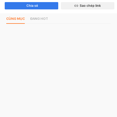
Chia sẻ
Sao chép link
CÙNG MỤC
ĐANG HOT