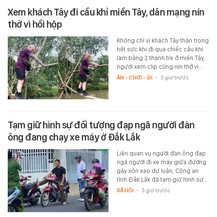
Xem khách Tây đi cầu khỉ miền Tây, dân mạng nín
thở vì hồi hộp
Không chỉ vị khách Tây thận trọng
hết sức khi đi qua chiếc cầu khỉ
làm bằng 2 thanh tre ở miền Tây,
người xem clip cũng nín thở vì…
ĂN - CHƠI - ĐI
-
3 giờ trước
Tạm giữ hình sự đối tượng đạp ngã người đàn
ông đang chạy xe máy ở Đắk Lắk
Liên quan vụ người đàn ông đạp
ngã người đi xe máy giữa đường
gây xôn xao dư luận, Công an
tỉnh Đắk Lắk đã tạm giữ hình sự…
XÃ HỘI
-
3 giờ trước