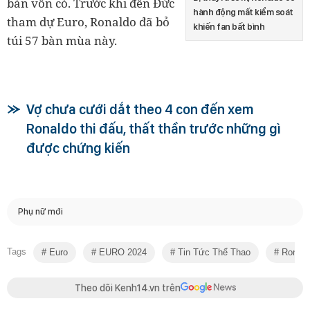
bàn vốn có. Trước khi đến Đức
hành động mất kiểm soát
tham dự Euro, Ronaldo đã bỏ
khiến fan bất bình
túi 57 bàn mùa này.
Vợ chưa cưới dắt theo 4 con đến xem
Ronaldo thi đấu, thất thần trước những gì
được chứng kiến
Phụ nữ mới
Tags
Euro
EURO 2024
Tin Tức Thể Thao
Ronald
Theo dõi Kenh14.vn trên