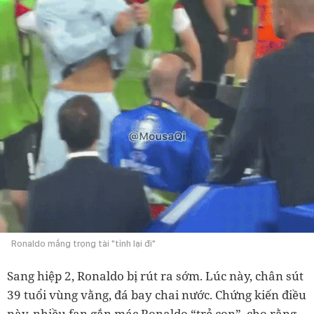
Ronaldo mắng trọng tài "tỉnh lại đi"
Sang hiệp 2, Ronaldo bị rút ra sớm. Lúc này, chân sút
39 tuổi vùng vằng, đá bay chai nước. Chứng kiến điều
này, nhiều fan gắn mác Ronaldo “trẻ con”, cho rằng