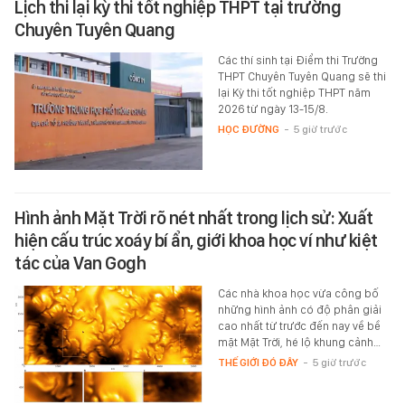
Lịch thi lại kỳ thi tốt nghiệp THPT tại trường
Chuyên Tuyên Quang
Các thí sinh tại Điểm thi Trường
THPT Chuyên Tuyên Quang sẽ thi
lại Kỳ thi tốt nghiệp THPT năm
2026 từ ngày 13-15/8.
HỌC ĐƯỜNG
-
5 giờ trước
Hình ảnh Mặt Trời rõ nét nhất trong lịch sử: Xuất
hiện cấu trúc xoáy bí ẩn, giới khoa học ví như kiệt
tác của Van Gogh
Các nhà khoa học vừa công bố
những hình ảnh có độ phân giải
cao nhất từ trước đến nay về bề
mặt Mặt Trời, hé lộ khung cảnh…
THẾ GIỚI ĐÓ ĐÂY
-
5 giờ trước