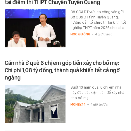
tại điểm thi THPT Chuyên Tuyên Quang
Bộ GD&ĐT vừa có công văn gửi
Sở GD&ĐT tỉnh Tuyên Quang,
hướng dẫn tổ chức thi lại kì thi tốt
nghiệp THPT năm 2026 cho các…
HỌC ĐƯỜNG
-
4 giờ trước
Căn nhà ở quê 6 chị em góp tiền xây cho bố mẹ:
Chi phí 1,08 tỷ đồng, thành quả khiến tất cả ngỡ
ngàng
Suốt 10 năm qua, 6 chị em nhà
này đều tiết kiệm tiền để xây nhà
cho bố mẹ.
MONEY.14
-
4 giờ trước