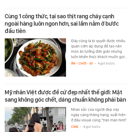
Cùng 1 công thức, tại sao thịt rang cháy cạnh
ngoài hàng luôn ngon hơn, sai lầm nằm ở bước
đầu tiên
Đây cũng là bí quyết được nhiều
quán cơm áp dụng để tạo nên
món ăn tưởng đơn giản nhưng
luôn khiến thực khách muốn gọi…
ĂN - CHƠI - ĐI
-
4 giờ trước
Mỹ nhân Việt được đề cử đẹp nhất thế giới: Mặt
sang không góc chết, dáng chuẩn không phải bàn
Nhan sắc của người đẹp này
ngày càng thăng hạng, xuất hiện
ở đâu visual cũng "tràn màn hình".
CINE
-
4 giờ trước