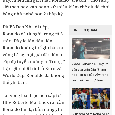
siêu sao này vẫn hành xử thiếu kiềm chế dù đã chơi
bóng nhà nghề hơn 2 thập kỷ.
Dù Bồ Đào Nha đi tiếp,
TIN LIÊN QUAN
Ronaldo đã tịt ngòi trong cả 3
trận. Đây là lần đầu tiên
Ronaldo không thể ghi bàn tại
vòng bảng một giải đấu lớn ở
cấp độ tuyển quốc gia. Trong 7
Video: Ronaldo cúi mặt rời
trận gần nhất tính ở Euro và
sân sau trận đấu “thảm
World Cup, Ronaldo đã không
họa”, áp lực bủa vây trong
lần cuối tham dự Euro
thể ghi bàn.
Tại vòng loại trực tiếp sắp tới,
HLV Roberto Martinez rất cần
Ronaldo tìm lại bản năng ghi
Bị thay ra sớm, Ronaldo có