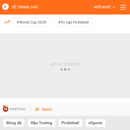
VỀ TRANG CHỦ
MỚI NHẤT
MỚI NHẤT
#World Cup 2026
#Ăn ngủ Pickleball
Xem thêm
Sport
Bóng đá
Hậu Trường
Pickleball
eSports