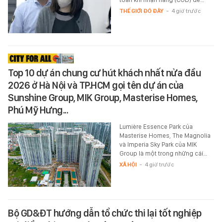
THẾ GIỚI ĐÓ ĐÂY
-
4 giờ trước
Top 10 dự án chung cư hút khách nhất nửa đầu
2026 ở Hà Nội và TP.HCM gọi tên dự án của
Sunshine Group, MIK Group, Masterise Homes,
Phú Mỹ Hưng...
Lumière Essence Park của
Masterise Homes, The Magnolia
và Imperia Sky Park của MIK
Group là một trong những cái…
XÃ HỘI
-
4 giờ trước
Bộ GD&ĐT hướng dẫn tổ chức thi lại tốt nghiệp