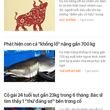
Dù nổi tiếng với sự chăm chỉ, kiên
trì và tinh thần trách nhiệm cao
độ, người tuổi Sửu vẫn tồn tại
những "điểm yếu cố hữu" trong…
HỌC ĐƯỜNG
-
7 giờ trước
Phát hiện con cá "khổng lồ" nặng gần 700 kg
Cá mập trắng khổng lồ nặng gần
700 kg xuất hiện ngoài khơi, hành
trình kỳ lạ khiến nhà khoa học bất
ngờ.
THẾ GIỚI ĐÓ ĐÂY
-
7 giờ trước
Cô gái 24 tuổi sụt gần 23kg trong 6 tháng: Bác sĩ
tìm thấy 1 "thứ đáng sợ" bên trong cổ
Lúc đầu, khi ăn nhiều mà vẫn tự