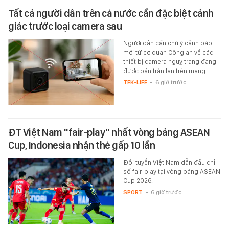
Tất cả người dân trên cả nước cần đặc biệt cảnh
giác trước loại camera sau
Người dân cần chú ý cảnh báo
mới từ cơ quan Công an về các
thiết bị camera nguỵ trang đang
được bán tràn lan trên mạng.
TEK-LIFE
-
6 giờ trước
ĐT Việt Nam "fair-play" nhất vòng bảng ASEAN
Cup, Indonesia nhận thẻ gấp 10 lần
Đội tuyển Việt Nam dẫn đầu chỉ
số fair-play tại vòng bảng ASEAN
Cup 2026.
SPORT
-
6 giờ trước