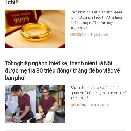
1 chỉ?
Cập nhật chi tiết giá vàng 9999
tại PNJ cùng nhiều thương hiệu
khác trong nước hôm nay
10/8/2026.
MONEY.14
-
6 giờ trước
Tốt nghiệp ngành thiết kế, thanh niên Hà Nội
được mẹ trả 30 triệu đồng/ tháng để bỏ việc về
bán phở
Bây giờ anh cùng vợ là chủ của
quán phở nổi tiếng ở Hà Nội - Phở
Thìn Bờ Hồ.
ĐỜI SỐNG
-
6 giờ trước