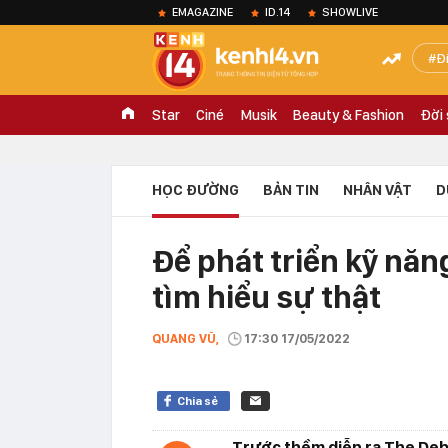
EMAGAZINE
ID.14
SHOWLIVE
Đ
Star
Ciné
Musik
Beauty & Fashion
Đời
HỌC ĐƯỜNG
BẢN TIN
NHÂN VẬT
D
Để phát triển kỹ nă
tìm hiểu sự thật
QUANG VŨ,
17:30 17/05/2022
Chia sẻ
Trước thềm diễn ra The Deb