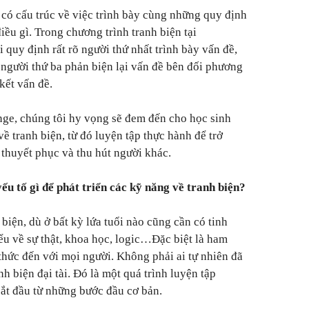
 có cấu trúc về việc trình bày cùng những quy định
 điều gì. Trong chương trình tranh biện tại
quy định rất rõ người thứ nhất trình bày vấn đề,
 người thứ ba phản biện lại vấn đề bên đối phương
kết vấn đề.
ge, chúng tôi hy vọng sẽ đem đến cho học sinh
 tranh biện, từ đó luyện tập thực hành để trở
 thuyết phục và thu hút người khác.
ếu tố gì để phát triển các kỹ năng về tranh biện?
 biện, dù ở bất kỳ lứa tuổi nào cũng cần có tinh
ểu về sự thật, khoa học, logic…Đặc biệt là ham
 thức đến với mọi người. Không phải ai tự nhiên đã
h biện đại tài. Đó là một quá trình luyện tập
bắt đầu từ những bước đầu cơ bản.