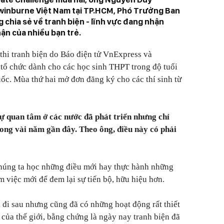
winburne Việt Nam tại TP.HCM, Phó Trưởng Ban
 chia sẻ về tranh biện - lĩnh vực đang nhận
ận của nhiều bạn trẻ.
thi tranh biện do Báo điện tử VnExpress và
tổ chức dành cho các học sinh THPT trong độ tuổi
uốc. Mùa thứ hai mở đơn đăng ký cho các thí sinh từ
ự quan tâm ở các nước đã phát triển nhưng chỉ
ong vài năm gần đây. Theo ông, điều này có phải
úng ta học những điều mới hay thực hành những
 việc mới để đem lại sự tiến bộ, hữu hiệu hơn.
 đi sau nhưng cũng đã có những hoạt động rất thiết
của thế giới, bằng chứng là ngày nay tranh biện đã