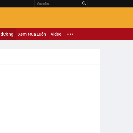
 đường
Xem Mua Luôn
Video