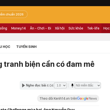
iểm chuẩn 2026
 sống
Money.14
Ăn - Chơi - Đi
Xã hội
Sức khỏe
Tek-life
Học
U HỌC
TUYỂN SINH
ng tranh biện cần có đam mê
4:04
Nghe đọc bài
Theo dõi Kenh14.vn trên
ate Challenge mùa hai, ông Nguyễn Duy