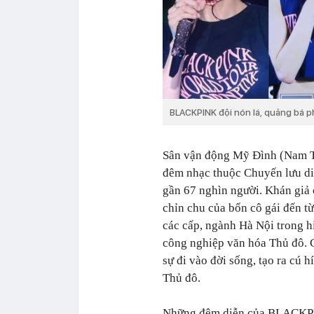
BLACKPINK đội nón lá, quảng bá 
Sân vận động Mỹ Đình (Nam Từ
đêm nhạc thuộc Chuyến lưu d
gần 67 nghìn người. Khán giả
chỉn chu của bốn cô gái đến t
các cấp, ngành Hà Nội trong h
công nghiệp văn hóa Thủ đô. 
sự đi vào đời sống, tạo ra cú h
Thủ đô.
Những đêm diễn của BLACKPIN