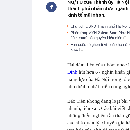
NQ/TU của Thành ủy Hà Nội c
thành phố nhằm đưa ngành 
kinh tế mũi nhọn.
Chủ tịch UBND Thành phố Hà Nội
Phản ứng MXH 2 đêm Born Pink Hà N
“lùm xùm” bản quyền biểu diễn
Fan quốc tế ghen tị vì pháo hoa 
khác!
Hai đêm diễn của nhóm nhạc
Đình
hút hơn 67 nghìn khán gi
năng lực của Hà Nội trong tổ 
như dư địa phát triển công ng
Báo Tiền Phong
đăng loạt bài
nhanh, tiến xa”. Các bài viết k
những điểm nghẽn cần tháo gỡ
các nhà quản lý, chuyên gia h