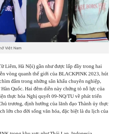
phở Việt Nam
 Liêm, Hà Nội) gần như được lấp đầy trong hai
iễn vòng quanh thế giới của BLACKPINK 2023, hút
 chìm đắm trong những sân khấu chuyên nghiệp,
ừ Hàn Quốc. Hai đêm diễn này chứng tỏ nỗ lực của
iện thực hóa Nghị quyết 09-NQ/TU về phát triển
Chủ trương, định hướng của lãnh đạo Thành ủy thực
ích lớn cho đời sống văn hóa, đặc biệt là du lịch của
K trong khu vực như Thái Lan, Indonesia,