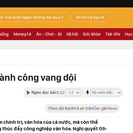
nh Trai Vượt Ngàn Chông Gai mùa 2
Tinh Hà Say Hi
 sống
Money.14
Ăn - Chơi - Đi
Xã hội
Sức khỏe
Tek-life
Học
ành công vang dội
3
8:02
Nghe đọc bài
Theo dõi Kenh14.vn trên
m chính trị, văn hóa của cả nước, mà còn thể
ng thúc đẩy công nghiệp văn hóa. Nghị quyết 09-