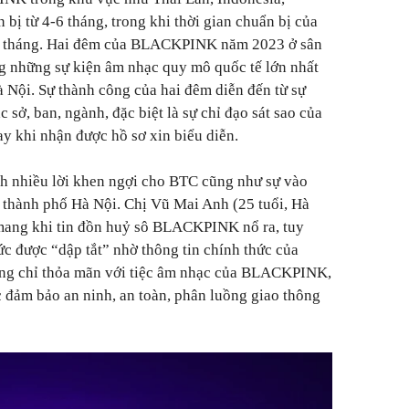
ị từ 4-6 tháng, trong khi thời gian chuẩn bị của
t tháng. Hai đêm của BLACKPINK năm 2023 ở sân
g những sự kiện âm nhạc quy mô quốc tế lớn nhất
à Nội. Sự thành công của hai đêm diễn đến từ sự
sở, ban, ngành, đặc biệt là sự chỉ đạo sát sao của
y khi nhận được hồ sơ xin biểu diễn.
 nhiều lời khen ngợi cho BTC cũng như sự vào
 thành phố Hà Nội. Chị Vũ Mai Anh (25 tuổi, Hà
 mang khi tin đồn huỷ sô BLACKPINK nổ ra, tuy
ức được “dập tắt” nhờ thông tin chính thức của
g chỉ thỏa mãn với tiệc âm nhạc của BLACKPINK,
 đảm bảo an ninh, an toàn, phân luồng giao thông