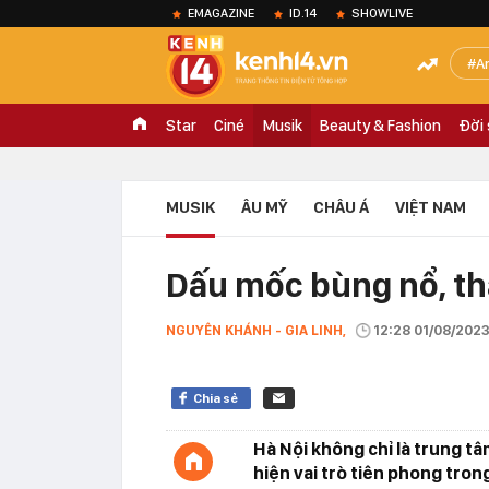
EMAGAZINE
ID.14
SHOWLIVE
A
Star
Ciné
Musik
Beauty & Fashion
Đời
MUSIK
ÂU MỸ
CHÂU Á
VIỆT NAM
Dấu mốc bùng nổ, th
NGUYÊN KHÁNH - GIA LINH,
12:28 01/08/202
Chia sẻ
Hà Nội không chỉ là trung tâ
hiện vai trò tiên phong tro