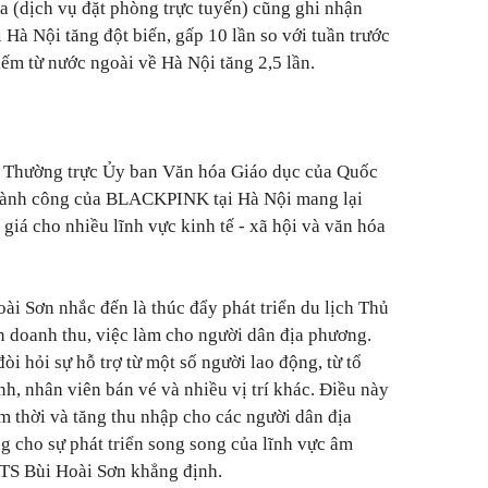
a (dịch vụ đặt phòng trực tuyến) cũng ghi nhận
i Hà Nội tăng đột biến, gấp 10 lần so với tuần trước
kiếm từ nước ngoài về Hà Nội tăng 2,5 lần.
 Thường trực Ủy ban Văn hóa Giáo dục của Quốc
thành công của BLACKPINK tại Hà Nội mang lại
 giá cho nhiều lĩnh vực kinh tế - xã hội và văn hóa
ài Sơn nhắc đến là thúc đẩy phát triển du lịch Thủ
 doanh thu, việc làm cho người dân địa phương.
i hỏi sự hỗ trợ từ một số người lao động, từ tổ
nh, nhân viên bán vé và nhiều vị trí khác. Điều này
ạm thời và tăng thu nhập cho các người dân địa
g cho sự phát triển song song của lĩnh vực âm
S.TS Bùi Hoài Sơn khẳng định.