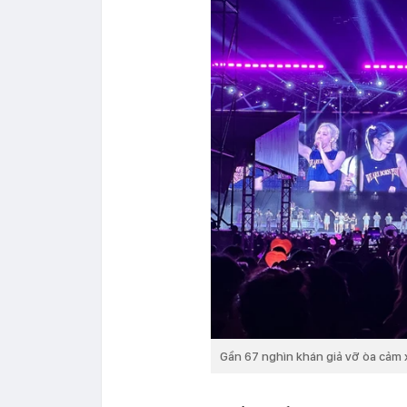
Gần 67 nghìn khán giả vỡ òa cảm 