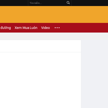
 đường
Xem Mua Luôn
Video