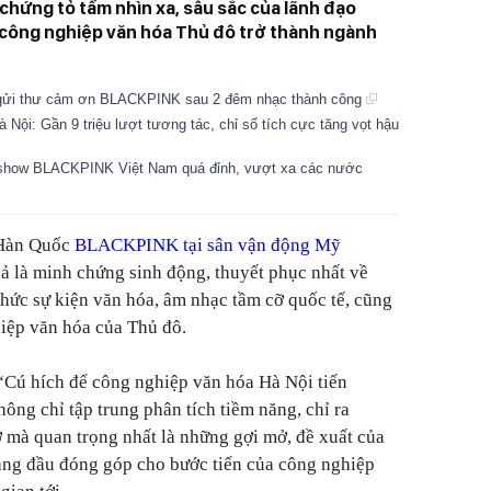
hứng tỏ tầm nhìn xa, sâu sắc của lãnh đạo
công nghiệp văn hóa Thủ đô trở thành ngành
 gửi thư cảm ơn BLACKPINK sau 2 đêm nhạc thành công
ội: Gần 9 triệu lượt tương tác, chỉ số tích cực tăng vọt hậu
ở show BLACKPINK Việt Nam quá đỉnh, vượt xa các nước
 Hàn Quốc
BLACKPINK tại sân vận động Mỹ
ả là minh chứng sinh động, thuyết phục nhất về
chức sự kiện văn hóa, âm nhạc tầm cỡ quốc tế, cũng
hiệp văn hóa của Thủ đô.
 “Cú hích để công nghiệp văn hóa Hà Nội tiến
hông chỉ tập trung phân tích tiềm năng, chỉ ra
 mà quan trọng nhất là những gợi mở, đề xuất của
àng đầu đóng góp cho bước tiến của công nghiệp