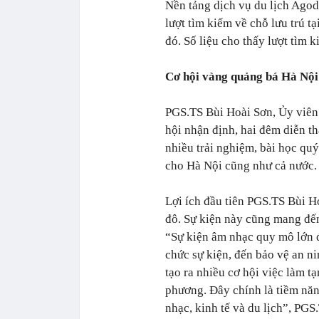
Nền tảng dịch vụ du lịch Agod
lượt tìm kiếm về chỗ lưu trú tạ
đó. Số liệu cho thấy lượt tìm 
Cơ hội vàng quảng bá Hà Nội
PGS.TS Bùi Hoài Sơn, Ủy viên
hội nhận định, hai đêm diễn 
nhiều trải nghiệm, bài học quý
cho Hà Nội cũng như cả nước.
Lợi ích đầu tiên PGS.TS Bùi Ho
đô. Sự kiện này cũng mang đến
“Sự kiện âm nhạc quy mô lớn đò
chức sự kiện, đến bảo vệ an ni
tạo ra nhiều cơ hội việc làm t
phương. Đây chính là tiềm năn
nhạc, kinh tế và du lịch”, PG