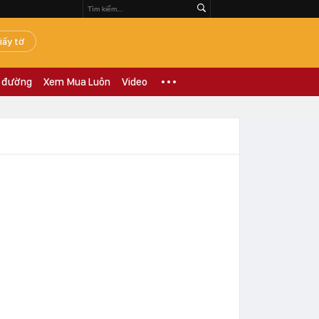
iấy tờ
 đường
Xem Mua Luôn
Video