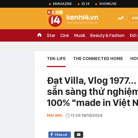
EMAGAZINE
ID.14
SHOWLIVE
W
Star
Ciné
Musik
Beauty & Fashion
Đời
TEK-LIFE
THE CONNECTED HOME
HO
Đạt Villa, Vlog 1977..
sẵn sàng thử nghiệm
100% "made in Việt 
MAI AMI,
11:20 19/10/2024
Chia sẻ