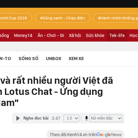
orld Cup 2026
Sống xanh - Chạy điện
Hành chính không g
 sống
Money.14
Ăn - Chơi - Đi
Xã hội
Sức khỏe
Tek-life
Học
W-TO
SỐNG SỐ
UNBOX
XEM XE
. và rất nhiều người Việt đã
 Lotus Chat - Ứng dụng
Nam"
3:47
Nghe đọc bài
Theo dõi Kenh14.vn trên