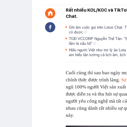
Rất nhiều KOL/KOC và TikTok
Chat.
Ghi âm cuộc gọi trên Lotus Chat:
có được
TGĐ VCCORP Nguyễn Thế Tân: “Sợ 
lắm là xấu hổ”
Hiểu người Việt như trợ lý ảo Lota
am hiểu tận tường cả lịch âm, lịc
Cuối cùng thì sau bao ngày m
chính thức được trình làng.
Sự
ngũ 100% người Việt sản xuất
được diễn ra và thu hút sự q
người yêu công nghệ mà tất cả
nhau cũng dành rất nhiều sự 
này.