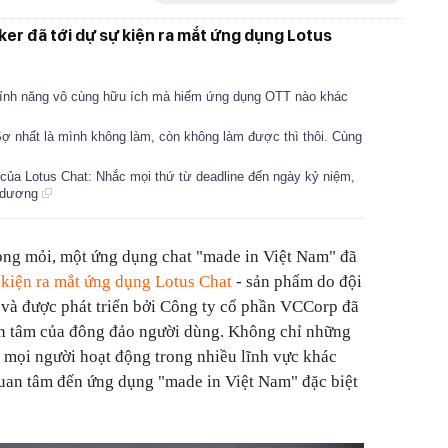
er đã tới dự sự kiện ra mắt ứng dụng Lotus
 Tính năng vô cùng hữu ích mà hiếm ứng dụng OTT nào khác
nhất là mình không làm, còn không làm được thì thôi. Cùng
 của Lotus Chat: Nhắc mọi thứ từ deadline đến ngày kỷ niệm,
h dương
ong mỏi, một ứng dụng chat "made in Việt Nam" đã
 kiện ra mắt ứng dụng Lotus Chat
- sản phẩm do đội
 và được phát triển bởi Công ty cổ phần VCCorp đã
uan tâm của đông đảo người dùng. Không chỉ những
 mọi người hoạt động trong nhiều lĩnh vực khác
quan tâm đến ứng dụng "made in Việt Nam" đặc biệt