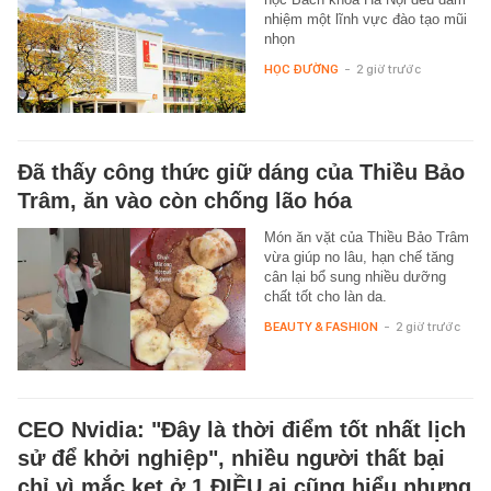
nhiệm một lĩnh vực đào tạo mũi
nhọn
HỌC ĐƯỜNG
-
2 giờ trước
Đã thấy công thức giữ dáng của Thiều Bảo
Trâm, ăn vào còn chống lão hóa
Món ăn vặt của Thiều Bảo Trâm
vừa giúp no lâu, hạn chế tăng
cân lại bổ sung nhiều dưỡng
chất tốt cho làn da.
BEAUTY & FASHION
-
2 giờ trước
CEO Nvidia: "Đây là thời điểm tốt nhất lịch
sử để khởi nghiệp", nhiều người thất bại
chỉ vì mắc kẹt ở 1 ĐIỀU ai cũng hiểu nhưng