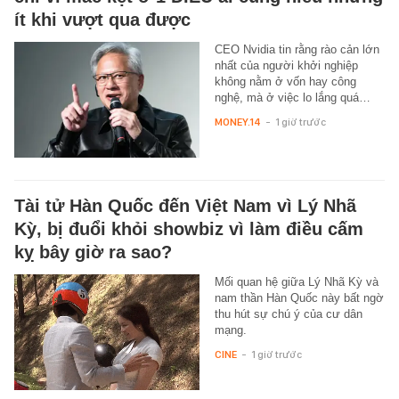
ít khi vượt qua được
CEO Nvidia tin rằng rào cản lớn
nhất của người khởi nghiệp
không nằm ở vốn hay công
nghệ, mà ở việc lo lắng quá…
MONEY.14
-
1 giờ trước
Tài tử Hàn Quốc đến Việt Nam vì Lý Nhã
Kỳ, bị đuổi khỏi showbiz vì làm điều cấm
kỵ bây giờ ra sao?
Mối quan hệ giữa Lý Nhã Kỳ và
nam thần Hàn Quốc này bất ngờ
thu hút sự chú ý của cư dân
mạng.
CINE
-
1 giờ trước