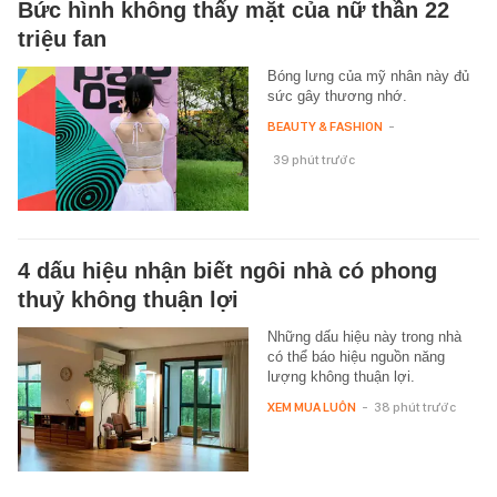
Bức hình không thấy mặt của nữ thần 22
triệu fan
Bóng lưng của mỹ nhân này đủ
sức gây thương nhớ.
BEAUTY & FASHION
-
39 phút trước
4 dấu hiệu nhận biết ngôi nhà có phong
thuỷ không thuận lợi
Những dấu hiệu này trong nhà
có thể báo hiệu nguồn năng
lượng không thuận lợi.
XEM MUA LUÔN
-
38 phút trước