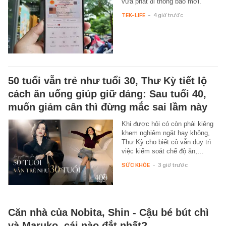
vừa phát đi thông báo mới.
TEK-LIFE
-
4 giờ trước
50 tuổi vẫn trẻ như tuổi 30, Thư Kỳ tiết lộ
cách ăn uống giúp giữ dáng: Sau tuổi 40,
muốn giảm cân thì đừng mắc sai lầm này
Khi được hỏi có còn phải kiêng
khem nghiêm ngặt hay không,
Thư Kỳ cho biết cô vẫn duy trì
việc kiểm soát chế độ ăn,…
SỨC KHỎE
-
3 giờ trước
Căn nhà của Nobita, Shin - Cậu bé bút chì
và Maruko, cái nào đắt nhất?