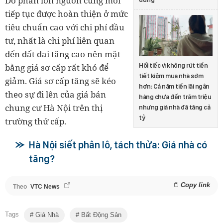
Do phần lớn nguồn cung mới
tiếp tục được hoàn thiện ở mức
tiêu chuẩn cao với chi phí đầu
tư, nhất là chi phí liên quan
đến đất đai tăng cao nên mặt
Hối tiếc vì không rút tiền
bằng giá sơ cấp rất khó để
tiết kiệm mua nhà sớm
giảm. Giá sơ cấp tăng sẽ kéo
hơn: Cả năm tiền lãi ngân
theo sự đi lên của giá bán
hàng chưa đến trăm triệu
chung cư Hà Nội trên thị
nhưng giá nhà đã tăng cả
tỷ
trường thứ cấp.
Hà Nội siết phân lô, tách thửa: Giá nhà có
tăng?
Copy link
Theo
VTC News
Tags
Giá Nhà
Bất Động Sản