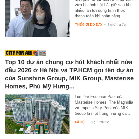
vừa bị cảnh sát bắt giữ sau khi
nhiều lần lợi dụng hình thức
thanh toán khi nhận hàng…
THẾ GIỚI ĐÓ ĐÂY
-
3 giờ trước
Top 10 dự án chung cư hút khách nhất nửa
đầu 2026 ở Hà Nội và TP.HCM gọi tên dự án
của Sunshine Group, MIK Group, Masterise
Homes, Phú Mỹ Hưng...
Lumière Essence Park của
Masterise Homes, The Magnolia
và Imperia Sky Park của MIK
Group là một trong những cái…
XÃ HỘI
-
3 giờ trước