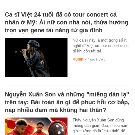
Ca sĩ Việt 24 tuổi đã có tour concert cá
nhân ở Mỹ: Ái nữ con nhà nòi, thừa hưởng
trọn vẹn gene tài năng từ gia đình
Nữ ca sĩ này là một trong số ít
nghệ sĩ Việt có tour conert quốc
tế khi còn rất trẻ.
MUSIK
-
1 giờ trước
Nguyễn Xuân Son và những "miếng dán lạ"
trên tay: Bài toán ăn gì để phục hồi cơ bắp,
nạp nhiều đạm mà không hại thận?
Thấy Nguyễn Xuân Son dùng
miếng dán giảm đau, nhiều nam
giới tưởng đó là "cứu tinh" để