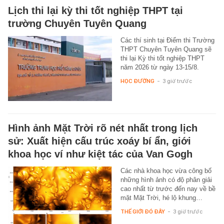
Lịch thi lại kỳ thi tốt nghiệp THPT tại
trường Chuyên Tuyên Quang
Các thí sinh tại Điểm thi Trường
THPT Chuyên Tuyên Quang sẽ
thi lại Kỳ thi tốt nghiệp THPT
năm 2026 từ ngày 13-15/8.
HỌC ĐƯỜNG
-
3 giờ trước
Hình ảnh Mặt Trời rõ nét nhất trong lịch
sử: Xuất hiện cấu trúc xoáy bí ẩn, giới
khoa học ví như kiệt tác của Van Gogh
Các nhà khoa học vừa công bố
những hình ảnh có độ phân giải
cao nhất từ trước đến nay về bề
mặt Mặt Trời, hé lộ khung…
THẾ GIỚI ĐÓ ĐÂY
-
3 giờ trước