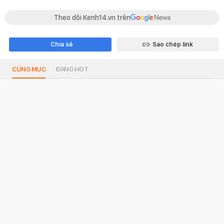
Theo dõi Kenh14.vn trên
Chia sẻ
Sao chép link
CÙNG MỤC
ĐANG HOT