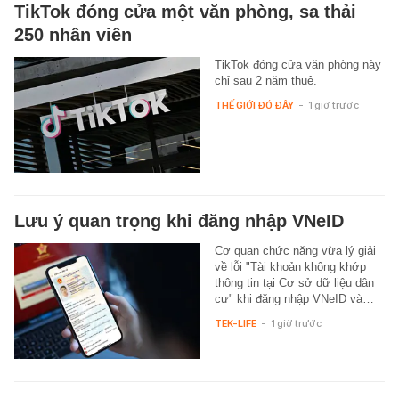
TikTok đóng cửa một văn phòng, sa thải
250 nhân viên
TikTok đóng cửa văn phòng này
chỉ sau 2 năm thuê.
THẾ GIỚI ĐÓ ĐÂY
-
1 giờ trước
Lưu ý quan trọng khi đăng nhập VNeID
Cơ quan chức năng vừa lý giải
về lỗi "Tài khoản không khớp
thông tin tại Cơ sở dữ liệu dân
cư" khi đăng nhập VNeID và…
TEK-LIFE
-
1 giờ trước