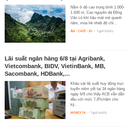
Nằm ở độ cao trung bình 1.000-
1.600 m, Cao nguyên đá Đồng
Văn có khí hậu mát mẻ quanh
năm, mùa hè nhiệt độ chỉ…
ĂN - CHƠI - ĐI
-
1 giờ trước
Lãi suất ngân hàng 6/8 tại Agribank,
Vietcombank, BIDV, VietinBank, MB,
Sacombank, HDBank,...
Khảo sát lãi suất huy động trực
tuyến niêm yết tại 34 ngân hàng
ngày 6/8 cho thấy ACB vẫn dẫn
đầu với mức 7,8%/năm cho
kỳ…
MONEY.14
-
1 giờ trước