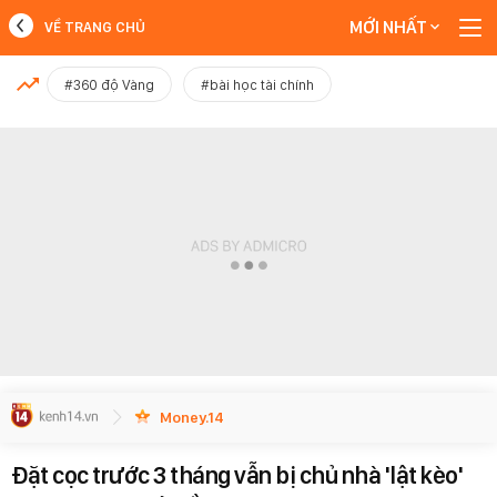
MỚI NHẤT
VỀ TRANG CHỦ
MỚI NHẤT
#360 độ Vàng
#bài học tài chính
Xem thêm
Money.14
Đặt cọc trước 3 tháng vẫn bị chủ nhà 'lật kèo'