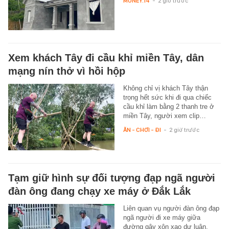
MONEY.14
-
2 giờ trước
Xem khách Tây đi cầu khỉ miền Tây, dân
mạng nín thở vì hồi hộp
Không chỉ vị khách Tây thận
trọng hết sức khi đi qua chiếc
cầu khỉ làm bằng 2 thanh tre ở
miền Tây, người xem clip…
ĂN - CHƠI - ĐI
-
2 giờ trước
Tạm giữ hình sự đối tượng đạp ngã người
đàn ông đang chạy xe máy ở Đắk Lắk
Liên quan vụ người đàn ông đạp
ngã người đi xe máy giữa
đường gây xôn xao dư luận,