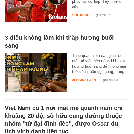
phục hồi cơ bắp. Tuy nhiên,
đây…
SỨC KHỎE
-
1 giờ trước
3 điều không làm khi thắp hương buổi
sáng
Theo quan niệm dân gian, có
một số việc nên tránh khi thắp
hương buổi sáng để không gian
thờ cúng luôn gọn gàng, trang…
XEM MUA LUÔN
-
1 giờ trước
Việt Nam có 1 nơi mát mẻ quanh năm chỉ
khoảng 20 độ, sở hữu cung đường thuộc
nhóm "tứ đại đỉnh đèo", được Oscar du
lịch vinh danh liên tục