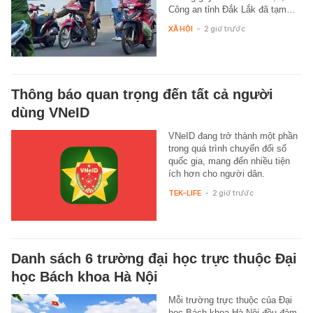
Công an tỉnh Đắk Lắk đã tạm…
XÃ HỘI
-
2 giờ trước
Thông báo quan trọng đến tất cả người
dùng VNeID
VNeID đang trở thành một phần
trong quá trình chuyển đổi số
quốc gia, mang đến nhiều tiện
ích hơn cho người dân.
TEK-LIFE
-
2 giờ trước
Danh sách 6 trường đại học trực thuộc Đại
học Bách khoa Hà Nội
Mỗi trường trực thuộc của Đại
học Bách khoa Hà Nội đều đảm