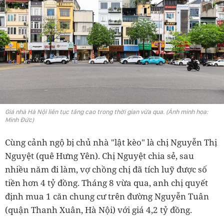
Giá nhà Hà Nội liên tục tăng cao trong thời gian vừa qua. (Ảnh minh họa:
Minh Đức)
Cùng cảnh ngộ bị chủ nhà "lật kèo" là chị Nguyễn Thị
Nguyệt (quê Hưng Yên). Chị Nguyệt chia sẻ, sau
nhiều năm đi làm, vợ chồng chị đã tích luỹ được số
tiền hơn 4 tỷ đồng. Tháng 8 vừa qua, anh chị quyết
định mua 1 căn chung cư trên đường Nguyễn Tuân
(quận Thanh Xuân, Hà Nội) với giá 4,2 tỷ đồng.