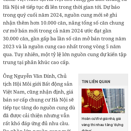
Hà Nội sẽ tiếp tục đi lên trong thời gian tới. Dự báo
trong quý cuối năm 2024, nguồn cung mới sẽ ghi
nhận thêm hơn 10.000 căn, nâng tổng số căn chung
cư mở bán mới trong cả năm 2024 ước đạt gần
30.000 căn, gần gấp ba lần số căn mở bán trong năm
2023 và là nguồn cung cao nhất trong vòng 5 năm
qua. Tuy nhiên, một tỷ lệ lớn nguồn cung dự kiến tập
trung tại phân khúc cao cấp.
Ông Nguyễn Văn Đính, Chủ
TIN LIÊN QUAN
tịch Hội Môi giới Bất động sản
Việt Nam, cũng nhận định, giá
bán sơ cấp chung cư Hà Nội sẽ
tiếp tục tăng do nguồn cung dù
đã được cải thiện nhưng vẫn
Hoãn cưới vì giá nhà, giá
rất khó đáp ứng đủ nhu cầu.
vàng thi nhau tăng ‘dựng
đứng’